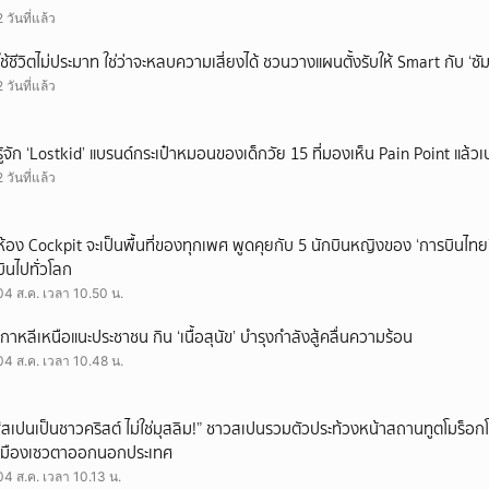
2 วันที่แล้ว
ใช้ชีวิตไม่ประมาท ใช่ว่าจะหลบความเสี่ยงได้ ชวนวางแผนตั้งรับให้ Smart กับ ‘ซัม
2 วันที่แล้ว
รู้จัก ‘Lostkid’ แบรนด์กระเป๋าหมอนของเด็กวัย 15 ที่มองเห็น Pain Point แล้วเป
2 วันที่แล้ว
ห้อง Cockpit จะเป็นพื้นที่ของทุกเพศ พูดคุยกับ 5 นักบินหญิงของ ‘การบินไทย
บินไปทั่วโลก
04 ส.ค. เวลา 10.50 น.
เกาหลีเหนือแนะประชาชน กิน ‘เนื้อสุนัข’ บำรุงกำลังสู้คลื่นความร้อน
04 ส.ค. เวลา 10.48 น.
“สเปนเป็นชาวคริสต์ ไม่ใช่มุสลิม!” ชาวสเปนรวมตัวประท้วงหน้าสถานทูตโมร็อกโ
เมืองเซวตาออกนอกประเทศ
04 ส.ค. เวลา 10.13 น.