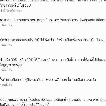
เสียงปืนกลางโรงเรียน เสียชีวิตแล้ว 7 ราย เหตุกราดยิง ‘เทพศิรินทร์ นนทบุร
ศึกษา ครั้งที่ 2 ในรอบปี
18 ชั่วโมงที่ผ่านมา
สก.เนอส ประธานสภา กทม.หญิง กับภารกิจ ‘ดันบาร์’ การเมืองท้องถิ่น ให้ไกลก
1 วันที่แล้ว
ไต้หวันประกาศซ้อมรบประจำปี ‘ไล่ ชิงเต๋อ’ เข้าร่วมเป็นครั้งแรก เตรียมรับมือ หา
1 วันที่แล้ว
‘ค่ายหัก 90% เหลือ 10% ให้นักแสดง’ วงการวายเติบโต แต่รายได้อาจไม่เป็นธรร
‘สัญญามาตรฐาน’
1 วันที่แล้ว
ตั้งคำถามถึงความยุติธรรม กับ สุรพงษ์ เพลินแสง ใน ‘คนเดือดทวงแค้น’
2 วันที่แล้ว
ญี่ปุ่นเผยเอกสารกลาโหมประจำปีด้วยปกอนิเมะ ย้ำ ‘ความมั่นคงทางทหาร’ มีค
จีนเตือน ขออย่าซ้ำรอยประวัติศาสตร์