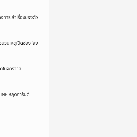
การเล่าเรื่องของตัว
นชนวนเหตุเปิดช่อง ‘ลง
ุดในจักรวาล
LINE หลุดการันตี