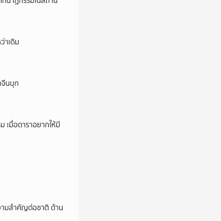
ี’ โศกนาฏกรรมในสถาน
ว่าเดิม
กจีนบุก
ม เมื่อดาราอยากให้มี
วามสำคัญต่อชาติ ด้าน