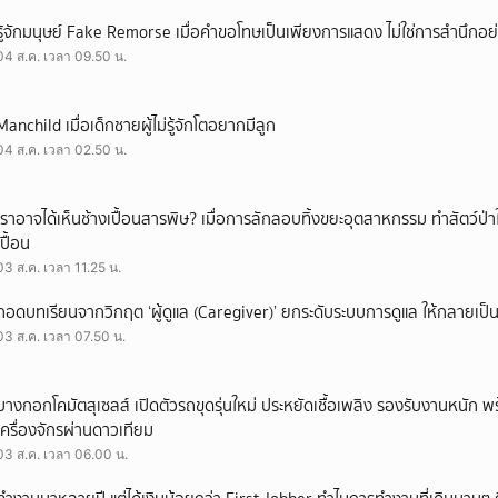
รู้จักมนุษย์ Fake Remorse เมื่อคำขอโทษเป็นเพียงการแสดง ไม่ใช่การสำนึกอย่
04 ส.ค. เวลา 09.50 น.
Manchild เมื่อเด็กชายผู้ไม่รู้จักโตอยากมีลูก
04 ส.ค. เวลา 02.50 น.
เราอาจได้เห็นช้างเปื้อนสารพิษ? เมื่อการลักลอบทิ้งขยะอุตสาหกรรม ทำสัตว์ป่า
เปื้อน
03 ส.ค. เวลา 11.25 น.
ถอดบทเรียนจากวิกฤต ‘ผู้ดูแล (Caregiver)’ ยกระดับระบบการดูแล ให้กลายเป็น 
03 ส.ค. เวลา 07.50 น.
บางกอกโคมัตสุเซลส์ เปิดตัวรถขุดรุ่นใหม่ ประหยัดเชื้อเพลิง รองรับงานหนัก 
เครื่องจักรผ่านดาวเทียม
03 ส.ค. เวลา 06.00 น.