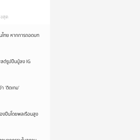
งสุด
หม่ในไทย หากการถอดบท
ต์รูปปืนปู่ลง IG
ว่า ‘ติดเกม’
ครองปืนโดยพลเรือนสูง