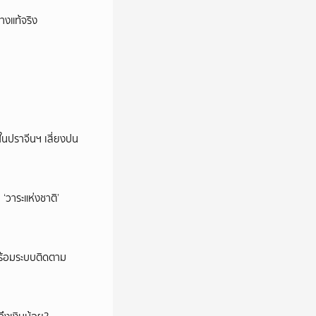
างแท้จริง
ในปราจีนฯ เสี่ยงปน
‘วาระแห่งชาติ’
พร้อมระบบติดตาม