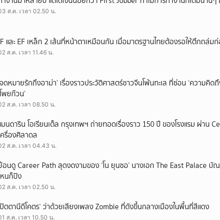
ทำงานมาหลายปี แต่ได้เงินน้อยกว่า First Jobber ทำไมการทำงานที่เดิมนานๆ ถ
03 ส.ค. เวลา 02.50 น.
IF และ EF เหล็ก 2 เส้นที่หน้าตาเหมือนกัน เมื่อมาตรฐานไทยต้องรอให้ตึกถล่มก
02 ส.ค. เวลา 11.46 น.
‘จดหมายรักถึงอาม่า’ เรื่องราวประวัติศาสตร์ชาวจีนโพ้นทะเล ที่ซ่อน ‘ความคิด
‘โพยก๊วน’
02 ส.ค. เวลา 08.50 น.
แมนดาริน โอเรียนเต็ล กรุงเทพฯ ถ่ายทอดเรื่องราว 150 ปี ของโรงแรม ผ่าน 
เครื่องศิลาดล
02 ส.ค. เวลา 04.43 น.
ย้อนดู Career Path สุดงดงามของ ‘โน ยุนซอ’ นางเอก The East Palace บัณฑิ
ไหนก็ปัง
02 ส.ค. เวลา 02.50 น.
‘ปัตตานีดีโคตร’ ว่าด้วยเสียงเพลง Zombie ที่ดังขึ้นกลางเมืองในพื้นที่สีแดง
01 ส.ค. เวลา 10.50 น.