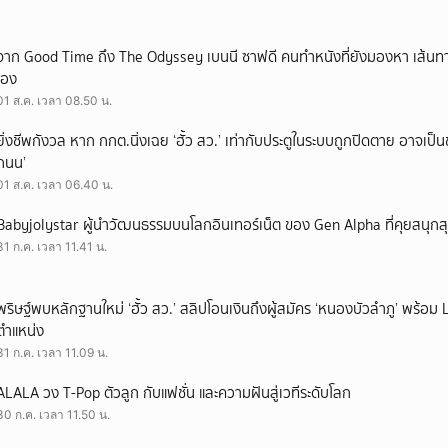
จาก Good Time ถึง The Odyssey เบนนี ซาฟดี คนทำหนังที่ยังมองหา เส้นทาง
เอง
01 ส.ค. เวลา 08.50 น.
ยิ่งชีพกังวล หาก กกต.นิ่งเฉย ‘ฮั้ว สว.’ เท่ากับประตูในระบบถูกปิดตาย อาจเป็
ถนน’
01 ส.ค. เวลา 06.40 น.
Babyjolystar ผู้นำวัฒนธรรมบนโลกอินเทอร์เน็ต ของ Gen Alpha ที่คุยสนุกส
31 ก.ค. เวลา 11.41 น.
พริษฐ์พบหลักฐานใหม่ ‘ฮั้ว สว.’ สลิปโอนเงินถึงผู้สมัคร ‘หนองบัวลำภู’ พร้อม 
ตำแหน่ง
31 ก.ค. เวลา 11.09 น.
ALALA วง T-Pop ตัวลูก กับแฟชั่น และความฝันสู่เวทีระดับโลก
30 ก.ค. เวลา 11.50 น.