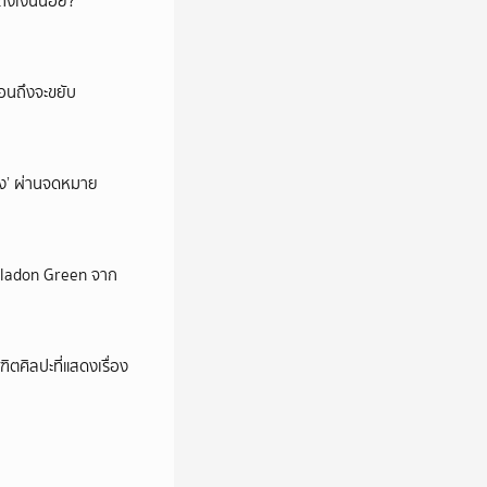
ึงเงินน้อย?
่อนถึงจะขยับ
ถึง’ ผ่านจดหมาย
Celadon Green จาก
ตศิลปะที่แสดงเรื่อง