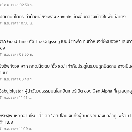
02 ส.ค. เวลา 02.50 น.
‘ปัตตานีดีโคตร’ ว่าด้วยเสียงเพลง Zombie ที่ดังขึ้นกลางเมืองในพื้นที่สีแดง
01 ส.ค. เวลา 10.50 น.
จาก Good Time ถึง The Odyssey เบนนี ซาฟดี คนทำหนังที่ยังมองหา เส้นทาง
เอง
01 ส.ค. เวลา 08.50 น.
ยิ่งชีพกังวล หาก กกต.นิ่งเฉย ‘ฮั้ว สว.’ เท่ากับประตูในระบบถูกปิดตาย อาจเป็
ถนน’
01 ส.ค. เวลา 06.40 น.
Babyjolystar ผู้นำวัฒนธรรมบนโลกอินเทอร์เน็ต ของ Gen Alpha ที่คุยสนุกส
31 ก.ค. เวลา 11.41 น.
พริษฐ์พบหลักฐานใหม่ ‘ฮั้ว สว.’ สลิปโอนเงินถึงผู้สมัคร ‘หนองบัวลำภู’ พร้อม 
ตำแหน่ง
31 ก.ค. เวลา 11.09 น.