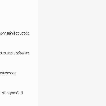
การเล่าเรื่องของตัว
นชนวนเหตุเปิดช่อง ‘ลง
ุดในจักรวาล
LINE หลุดการันตี