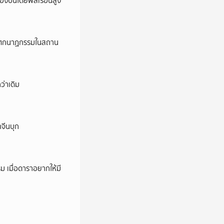
ครองปืนโดยพลเรือนสูง
ี’ โศกนาฏกรรมในสถาน
ว่าเดิม
กจีนบุก
ม เมื่อดาราอยากให้มี