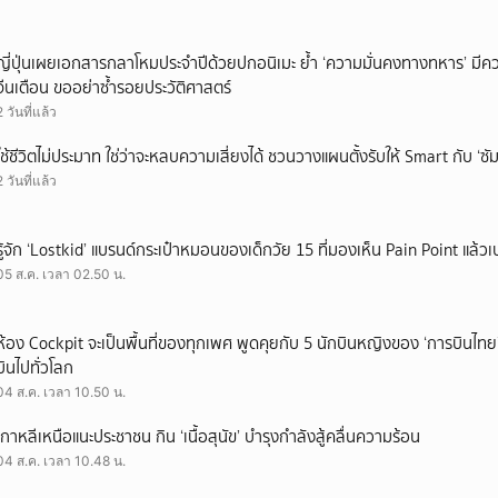
ญี่ปุ่นเผยเอกสารกลาโหมประจำปีด้วยปกอนิเมะ ย้ำ ‘ความมั่นคงทางทหาร’ มีค
จีนเตือน ขออย่าซ้ำรอยประวัติศาสตร์
2 วันที่แล้ว
ใช้ชีวิตไม่ประมาท ใช่ว่าจะหลบความเสี่ยงได้ ชวนวางแผนตั้งรับให้ Smart กับ ‘ซัม
2 วันที่แล้ว
รู้จัก ‘Lostkid’ แบรนด์กระเป๋าหมอนของเด็กวัย 15 ที่มองเห็น Pain Point แล้วเป
05 ส.ค. เวลา 02.50 น.
ห้อง Cockpit จะเป็นพื้นที่ของทุกเพศ พูดคุยกับ 5 นักบินหญิงของ ‘การบินไทย
บินไปทั่วโลก
04 ส.ค. เวลา 10.50 น.
เกาหลีเหนือแนะประชาชน กิน ‘เนื้อสุนัข’ บำรุงกำลังสู้คลื่นความร้อน
04 ส.ค. เวลา 10.48 น.