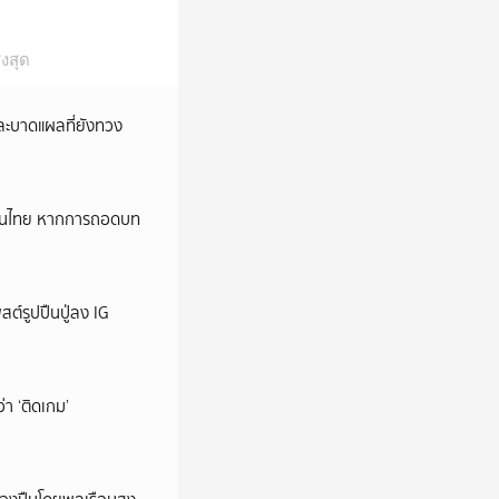
งสุด
และบาดแผลที่ยังทวง
หม่ในไทย หากการถอดบท
ต์รูปปืนปู่ลง IG
ว่า ‘ติดเกม’