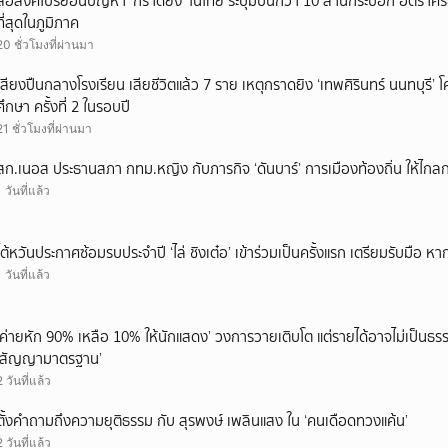
สื่อสิงคโปร์ย้อนปัญหา ‘กราดยิง’ ในไทย ระบุมีปืนกว่า 10 ล้านกระบอก อัตรา
ที่สุดในภูมิภาค
20 ชั่วโมงที่ผ่านมา
เสียงปืนกลางโรงเรียน เสียชีวิตแล้ว 7 ราย เหตุกราดยิง ‘เทพศิรินทร์ นนทบุร
ศึกษา ครั้งที่ 2 ในรอบปี
21 ชั่วโมงที่ผ่านมา
สก.เนอส ประธานสภา กทม.หญิง กับภารกิจ ‘ดันบาร์’ การเมืองท้องถิ่น ให้ไกลก
1 วันที่แล้ว
ไต้หวันประกาศซ้อมรบประจำปี ‘ไล่ ชิงเต๋อ’ เข้าร่วมเป็นครั้งแรก เตรียมรับมือ หา
1 วันที่แล้ว
‘ค่ายหัก 90% เหลือ 10% ให้นักแสดง’ วงการวายเติบโต แต่รายได้อาจไม่เป็นธรร
‘สัญญามาตรฐาน’
2 วันที่แล้ว
ตั้งคำถามถึงความยุติธรรม กับ สุรพงษ์ เพลินแสง ใน ‘คนเดือดทวงแค้น’
2 วันที่แล้ว