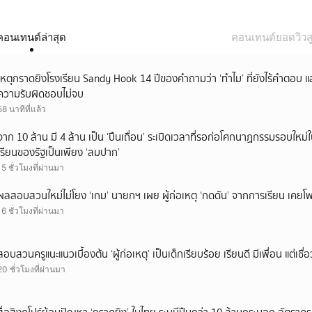
คอนเทนต์ล่าสุด
คอนเทนต์ยอดวิวสู
เหตุกราดยิงโรงเรียน Sandy Hook 14 ปีของคำถามว่า ‘ทำไม’ ที่ยังไร้คำตอบ 
ความรับผิดชอบไม่จบ
58 นาทีที่แล้ว
จาก 10 ล้าน มี 4 ล้าน เป็น ‘ปืนเถื่อน’ ระเบิดเวลาที่รอก่อโศกนาฏกรรมรอบใ
เรียนของรัฐเป็นเพียง ‘ลมปาก’
15 ชั่วโมงที่ผ่านมา
ผลสอบสวนใหม่ไม่โยง ‘เกม’ นายกฯ เผย ผู้ก่อเหตุ ‘กดดัน’ จากการเรียน เคยโพส
16 ชั่วโมงที่ผ่านมา
สอบสวนครูแนะแนวเบื้องต้น ‘ผู้ก่อเหตุ’ เป็นเด็กเรียบร้อย เรียนดี มีเพื่อน แต่เชื่อ
20 ชั่วโมงที่ผ่านมา