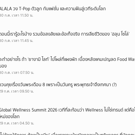
ALALA วง T-Pop ตัวลูก กับแฟชั่น และความฝันสู่เวทีระดับโลก
30 ก.ค. เวลา 11.50 น.
ตอนนี้เรารู้อะไรบ้าง รวมข้อสงสัยและข้อเท็จจริง การเสียชีวิตของ ‘ฮลุน โซโล่’
30 ก.ค. เวลา 11.45 น.
จะทำอย่างไร ถ้า ‘ยางามิ ไลท์’ ไปโผล่ที่แผงผัก เบื้องหลังแคมเปญลด Food Wast
มอง
30 ก.ค. เวลา 07.50 น.
ชวนคุยเรื่องวันพระเดือน 8 เพราะเป็นวันครู พระพุทธเจ้าจึงเทศนา (?)
29 ก.ค. เวลา 09.50 น.
Global Wellness Summit 2026 เวทีที่สะท้อนว่า Wellness ไม่ใช่เทรนด์ แต่คื
ใหม่ของโลก
29 ก.ค. เวลา 04.50 น.