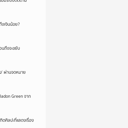
พร้อมระบบติดตาม
ึงเงินน้อย?
่อนถึงจะขยับ
ถึง’ ผ่านจดหมาย
Celadon Green จาก
ตศิลปะที่แสดงเรื่อง