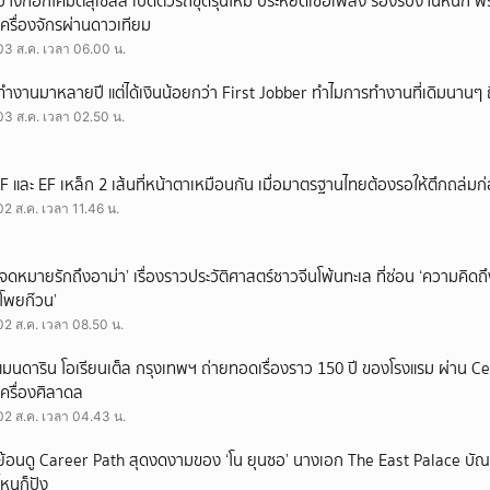
บางกอกโคมัตสุเซลส์ เปิดตัวรถขุดรุ่นใหม่ ประหยัดเชื้อเพลิง รองรับงานหนัก 
เครื่องจักรผ่านดาวเทียม
03 ส.ค. เวลา 06.00 น.
ทำงานมาหลายปี แต่ได้เงินน้อยกว่า First Jobber ทำไมการทำงานที่เดิมนานๆ ถ
03 ส.ค. เวลา 02.50 น.
IF และ EF เหล็ก 2 เส้นที่หน้าตาเหมือนกัน เมื่อมาตรฐานไทยต้องรอให้ตึกถล่มก
02 ส.ค. เวลา 11.46 น.
‘จดหมายรักถึงอาม่า’ เรื่องราวประวัติศาสตร์ชาวจีนโพ้นทะเล ที่ซ่อน ‘ความคิด
‘โพยก๊วน’
02 ส.ค. เวลา 08.50 น.
แมนดาริน โอเรียนเต็ล กรุงเทพฯ ถ่ายทอดเรื่องราว 150 ปี ของโรงแรม ผ่าน 
เครื่องศิลาดล
02 ส.ค. เวลา 04.43 น.
ย้อนดู Career Path สุดงดงามของ ‘โน ยุนซอ’ นางเอก The East Palace บัณฑิ
ไหนก็ปัง