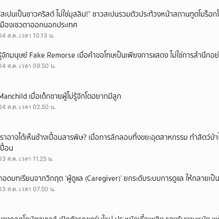
“สเปนเป็นชาวคริสต์ ไม่ใช่มุสลิม!” ชาวสเปนรวมตัวประท้วงหน้าสถานทูตโมร็อกโ
เมืองเซวตาออกนอกประเทศ
04 ส.ค. เวลา 10.13 น.
รู้จักมนุษย์ Fake Remorse เมื่อคำขอโทษเป็นเพียงการแสดง ไม่ใช่การสำนึกอย่
04 ส.ค. เวลา 09.50 น.
Manchild เมื่อเด็กชายผู้ไม่รู้จักโตอยากมีลูก
04 ส.ค. เวลา 02.50 น.
เราอาจได้เห็นช้างเปื้อนสารพิษ? เมื่อการลักลอบทิ้งขยะอุตสาหกรรม ทำสัตว์ป่า
เปื้อน
03 ส.ค. เวลา 11.25 น.
ถอดบทเรียนจากวิกฤต ‘ผู้ดูแล (Caregiver)’ ยกระดับระบบการดูแล ให้กลายเป็น 
03 ส.ค. เวลา 07.50 น.