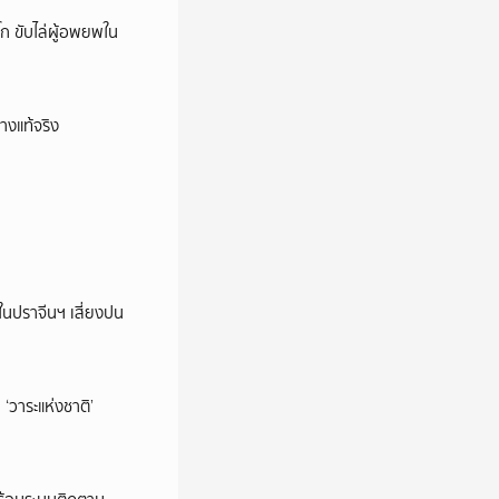
ก ขับไล่ผู้อพยพใน
างแท้จริง
ในปราจีนฯ เสี่ยงปน
‘วาระแห่งชาติ’