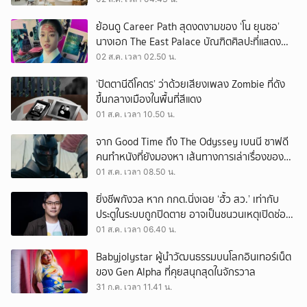
ย้อนดู Career Path สุดงดงามของ ‘โน ยุนซอ’
นางเอก The East Palace บัณฑิตศิลปะที่แสดง
เรื่องไหนก็ปัง
02 ส.ค. เวลา 02.50 น.
‘ปัตตานีดีโคตร’ ว่าด้วยเสียงเพลง Zombie ที่ดัง
ขึ้นกลางเมืองในพื้นที่สีแดง
01 ส.ค. เวลา 10.50 น.
จาก Good Time ถึง The Odyssey เบนนี ซาฟดี
คนทำหนังที่ยังมองหา เส้นทางการเล่าเรื่องของตัว
เอง
01 ส.ค. เวลา 08.50 น.
ยิ่งชีพกังวล หาก กกต.นิ่งเฉย ‘ฮั้ว สว.’ เท่ากับ
ประตูในระบบถูกปิดตาย อาจเป็นชนวนเหตุเปิดช่อง
‘ลงถนน’
01 ส.ค. เวลา 06.40 น.
Babyjolystar ผู้นำวัฒนธรรมบนโลกอินเทอร์เน็ต
ของ Gen Alpha ที่คุยสนุกสุดในจักรวาล
31 ก.ค. เวลา 11.41 น.