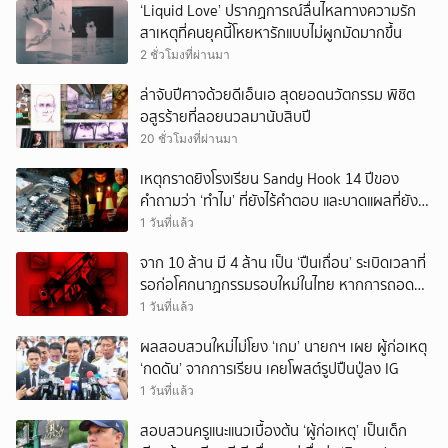
‘Liquid Love’ ปรากฏการณ์ลื่นไหลทางความรัก
สาเหตุที่คนยุคนี้โหยหารักแบบไม่ผูกมัดมากขึ้น
2 ชั่วโมงที่ผ่านมา
ล่าจับปีศาจด้วยดีเอ็นเอ สุดยอดนวัตกรรม พิชิต
อสูรร้ายที่ลอยนวลมานับสิบปี
20 ชั่วโมงที่ผ่านมา
เหตุกราดยิงโรงเรียน Sandy Hook 14 ปีของ
คำถามว่า ‘ทำไม’ ที่ยังไร้คำตอบ และบาดแผลที่ยัง
ทวงความรับผิดชอบไม่จบ
1 วันที่แล้ว
จาก 10 ล้าน มี 4 ล้าน เป็น ‘ปืนเถื่อน’ ระเบิดเวลาที่
รอก่อโศกนาฏกรรมรอบใหม่ในไทย หากการถอดบท
เรียนของรัฐเป็นเพียง ‘ลมปาก’
1 วันที่แล้ว
ผลสอบสวนใหม่ไม่โยง ‘เกม’ นายกฯ เผย ผู้ก่อเหตุ
‘กดดัน’ จากการเรียน เคยโพสต์รูปปืนปู่ลง IG
1 วันที่แล้ว
สอบสวนครูแนะแนวเบื้องต้น ‘ผู้ก่อเหตุ’ เป็นเด็ก