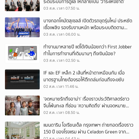
ระดับระบบการดูแล ให้กลายเป็น ‘วาระแห่งชาติ’
03 ส.ค. เวลา 07.50 น.
บางกอกโคมัตสุเซลส์ เปิดตัวรถขุดรุ่นใหม่ ประหยัด
เชื้อเพลิง รองรับงานหนัก พร้อมระบบติดตาม
เครื่องจักรผ่านดาวเทียม
03 ส.ค. เวลา 06.00 น.
ทำงานมาหลายปี แต่ได้เงินน้อยกว่า First Jobber
ทำไมการทำงานที่เดิมนานๆ ถึงเงินน้อย?
03 ส.ค. เวลา 02.50 น.
IF และ EF เหล็ก 2 เส้นที่หน้าตาเหมือนกัน เมื่อ
มาตรฐานไทยต้องรอให้ตึกถล่มก่อนถึงจะขยับ
02 ส.ค. เวลา 11.46 น.
‘จดหมายรักถึงอาม่า’ เรื่องราวประวัติศาสตร์ชาว
จีนโพ้นทะเล ที่ซ่อน ‘ความคิดถึง’ ผ่านจดหมาย
‘โพยก๊วน’
02 ส.ค. เวลา 08.50 น.
แมนดาริน โอเรียนเต็ล กรุงเทพฯ ถ่ายทอดเรื่องราว
150 ปี ของโรงแรม ผ่าน Celadon Green จาก
เครื่องศิลาดล
02 ส.ค. เวลา 04.43 น.