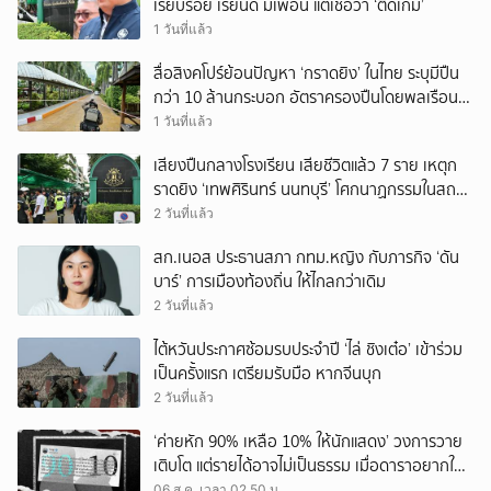
เรียบร้อย เรียนดี มีเพื่อน แต่เชื่อว่า ‘ติดเกม’
1 วันที่แล้ว
สื่อสิงคโปร์ย้อนปัญหา ‘กราดยิง’ ในไทย ระบุมีปืน
กว่า 10 ล้านกระบอก อัตราครองปืนโดยพลเรือน
สูงที่สุดในภูมิภาค
1 วันที่แล้ว
เสียงปืนกลางโรงเรียน เสียชีวิตแล้ว 7 ราย เหตุก
ราดยิง ‘เทพศิรินทร์ นนทบุรี’ โศกนาฏกรรมในสถาน
ศึกษา ครั้งที่ 2 ในรอบปี
2 วันที่แล้ว
สก.เนอส ประธานสภา กทม.หญิง กับภารกิจ ‘ดัน
บาร์’ การเมืองท้องถิ่น ให้ไกลกว่าเดิม
2 วันที่แล้ว
ไต้หวันประกาศซ้อมรบประจำปี ‘ไล่ ชิงเต๋อ’ เข้าร่วม
เป็นครั้งแรก เตรียมรับมือ หากจีนบุก
2 วันที่แล้ว
‘ค่ายหัก 90% เหลือ 10% ให้นักแสดง’ วงการวาย
เติบโต แต่รายได้อาจไม่เป็นธรรม เมื่อดาราอยากให้มี
‘สัญญามาตรฐาน’
06 ส.ค. เวลา 02.50 น.