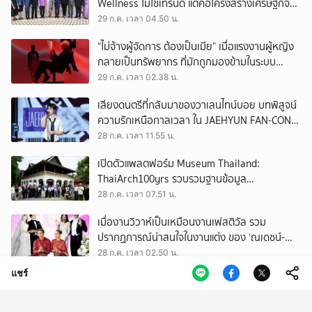
Wellness ไม่ใช่เทรนด์ แต่คือโครงสร้างเศรษฐกิจ
ใหม่ของโลก
29 ก.ค. เวลา 04.50 น.
“ไม่จ้างผู้จัดการ ต้องเป็นเมีย” เมื่อแรงงานผู้หญิง
กลายเป็นทรัพยากร ที่มักถูกมองข้ามในระบบ
เศรษฐกิจแรงงาน
29 ก.ค. เวลา 02.38 น.
เสียงดนตรีที่กลับมาของวาเลนไทน์บอย บทพิสูจน์
ความรักเหนือกาลเวลา ใน JAEHYUN FAN-CON
TOUR
28 ก.ค. เวลา 11.55 น.
เปิดตัวแพลตฟอร์ม Museum Thailand:
ThaiArch100yrs รวบรวมฐานข้อมูล
สถาปัตยกรรม 100 ปีภาคเหนือ มุ่งขับเคลื่อน
28 ก.ค. เวลา 07.51 น.
Heritage Economy
เมื่องานวิวาห์เป็นเหมือนงานเฟสติวัล รวม
ปรากฏการณ์น่าสนใจในงานแต่ง ของ ‘ณเดชน์-
ญาญ่า’ ทั้ง 3 ครั้ง
28 ก.ค. เวลา 02.50 น.
แชร์
วันที่คนจำนวนมากเสียใจ เพราะไม่ได้ ‘บัตรคนจน’
อาจเป็นวันที่เราควรหันกลับมามอง ‘บัตรทอง’
27 ก.ค. เวลา 11.50 น.