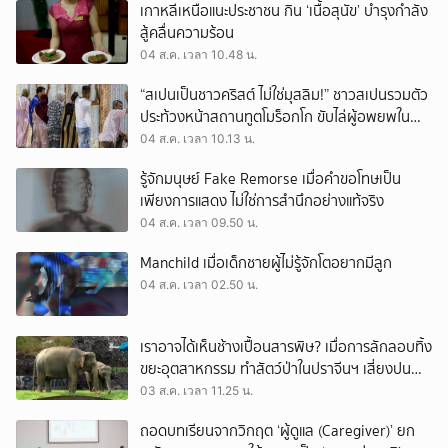
เกาหลีเหนือแนะประชาชน กิน ‘เนื้อสุนัข’ บำรุงกำลัง
สู้คลื่นความร้อน
04 ส.ค. เวลา 10.48 น.
“สเปนเป็นชาวคริสต์ ไม่ใช่มุสลิม!” ชาวสเปนรวมตัว
ประท้วงหน้าสถานทูตโมร็อกโก ขับไล่ผู้อพยพใน
เมืองเซวตาออกนอกประเทศ
04 ส.ค. เวลา 10.13 น.
รู้จักมนุษย์ Fake Remorse เมื่อคำขอโทษเป็น
เพียงการแสดง ไม่ใช่การสำนึกอย่างแท้จริง
04 ส.ค. เวลา 09.50 น.
Manchild เมื่อเด็กชายผู้ไม่รู้จักโตอยากมีลูก
04 ส.ค. เวลา 02.50 น.
เราอาจได้เห็นช้างเปื้อนสารพิษ? เมื่อการลักลอบทิ้ง
ขยะอุตสาหกรรม ทำสัตว์ป่าในปราจีนฯ เสี่ยงปน
เปื้อน
03 ส.ค. เวลา 11.25 น.
ถอดบทเรียนจากวิกฤต ‘ผู้ดูแล (Caregiver)’ ยก