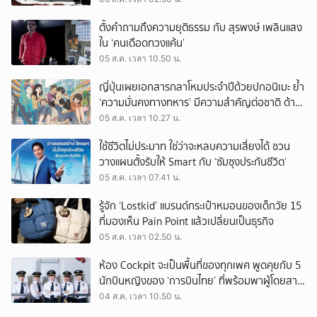
ตั้งคำถามถึงความยุติธรรม กับ สุรพงษ์ เพลินแสง
ใน ‘คนเดือดทวงแค้น’
05 ส.ค. เวลา 10.50 น.
ญี่ปุ่นเผยเอกสารกลาโหมประจำปีด้วยปกอนิเมะ ย้ำ
‘ความมั่นคงทางทหาร’ มีความสำคัญต่อชาติ ด้าน
จีนเตือน ขออย่าซ้ำรอยประวัติศาสตร์
05 ส.ค. เวลา 10.27 น.
ใช้ชีวิตไม่ประมาท ใช่ว่าจะหลบความเสี่ยงได้ ชวน
วางแผนตั้งรับให้ Smart กับ ‘ซัมซุงประกันชีวิต’
05 ส.ค. เวลา 07.41 น.
รู้จัก ‘Lostkid’ แบรนด์กระเป๋าหมอนของเด็กวัย 15
ที่มองเห็น Pain Point แล้วเปลี่ยนเป็นธุรกิจ
05 ส.ค. เวลา 02.50 น.
ห้อง Cockpit จะเป็นพื้นที่ของทุกเพศ พูดคุยกับ 5
นักบินหญิงของ ‘การบินไทย’ ที่พร้อมพาผู้โดยสาร
บินไปทั่วโลก
04 ส.ค. เวลา 10.50 น.