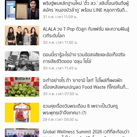
พริษฐ์พบหลักฐานใหม่ ‘ฮั้ว สว.’ สลิปโอนเงินถึงผู้
สมัคร ‘หนองบัวลำภู’ พร้อม LINE หลุดการันตี
ตำแหน่ง
31 ก.ค. เวลา 11.09 น.
ALALA วง T-Pop ตัวลูก กับแฟชั่น และความฝันสู่
เวทีระดับโลก
30 ก.ค. เวลา 11.50 น.
ตอนนี้เรารู้อะไรบ้าง รวมข้อสงสัยและข้อเท็จจริง
การเสียชีวิตของ ‘ฮลุน โซโล่’
30 ก.ค. เวลา 11.45 น.
จะทำอย่างไร ถ้า ‘ยางามิ ไลท์’ ไปโผล่ที่แผงผัก
เบื้องหลังแคมเปญลด Food Waste ที่ใครเห็นก็
ต้องหันมอง
30 ก.ค. เวลา 07.50 น.
ชวนคุยเรื่องวันพระเดือน 8 เพราะเป็นวันครู
พระพุทธเจ้าจึงเทศนา (?)
29 ก.ค. เวลา 09.50 น.
Global Wellness Summit 2026 เวทีที่สะท้อนว่า