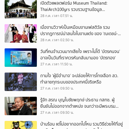
เปิดตัวแพลตฟอร์ม Museum Thailand:
ThaiArch100yrs รวบรวมฐานข้อมูล
สถาปัตยกรรม 100 ปีภาคเหนือ มุ่งขับเคลื่อน
28 ก.ค. เวลา 07.51 น.
Heritage Economy
เมื่องานวิวาห์เป็นเหมือนงานเฟสติวัล รวม
ปรากฏการณ์น่าสนใจในงานแต่ง ของ ‘ณเดชน์-
ญาญ่า’ ทั้ง 3 ครั้ง
28 ก.ค. เวลา 02.50 น.
วันที่คนจำนวนมากเสียใจ เพราะไม่ได้ ‘บัตรคนจน’
อาจเป็นวันที่เราควรหันกลับมามอง ‘บัตรทอง’
27 ก.ค. เวลา 11.50 น.
ถามใจ ‘ผู้มีอำนาจ’ จะปล่อยให้การโกงเลือก สว.
ทำลายทุกระบบของประเทศนี้จริงหรือ
27 ก.ค. เวลา 09.50 น.
รู้จัก สรณ บุญใบชัยพฤกษ์ ประธาน กสทช. ผู้
ยืนยันไม่ออกจากตำแหน่ง จนกว่าจะมีพระบรม
ราชโองการโปรดเกล้าฯ
27 ก.ค. เวลา 09.50 น.
บ้านร้อน แต่ไม่อยากออกไปไหน รวมวิธีช่วยให้ที่อยู่