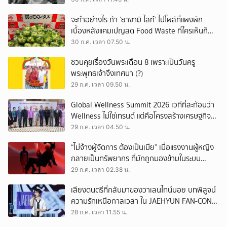
จะทำอย่างไร ถ้า ‘ยางามิ ไลท์’ ไปโผล่ที่แผงผัก
เบื้องหลังแคมเปญลด Food Waste ที่ใครเห็นก็
ต้องหันมอง
30 ก.ค. เวลา 07.50 น.
ชวนคุยเรื่องวันพระเดือน 8 เพราะเป็นวันครู
พระพุทธเจ้าจึงเทศนา (?)
29 ก.ค. เวลา 09.50 น.
Global Wellness Summit 2026 เวทีที่สะท้อนว่า
Wellness ไม่ใช่เทรนด์ แต่คือโครงสร้างเศรษฐกิจ
ใหม่ของโลก
29 ก.ค. เวลา 04.50 น.
“ไม่จ้างผู้จัดการ ต้องเป็นเมีย” เมื่อแรงงานผู้หญิง
กลายเป็นทรัพยากร ที่มักถูกมองข้ามในระบบ
เศรษฐกิจแรงงาน
29 ก.ค. เวลา 02.38 น.
เสียงดนตรีที่กลับมาของวาเลนไทน์บอย บทพิสูจน์
ความรักเหนือกาลเวลา ใน JAEHYUN FAN-CON
TOUR
28 ก.ค. เวลา 11.55 น.