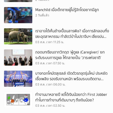
Manchild เมื่อเด็กชายผู้ไม่รู้จักโตอยากมีลูก
2 วันที่แล้ว
เราอาจได้เห็นช้างเปื้อนสารพิษ? เมื่อการลักลอบทิ้ง
ขยะอุตสาหกรรม ทำสัตว์ป่าในปราจีนฯ เสี่ยงปน
เปื้อน
03 ส.ค. เวลา 11.25 น.
ถอดบทเรียนจากวิกฤต ‘ผู้ดูแล (Caregiver)’ ยก
ระดับระบบการดูแล ให้กลายเป็น ‘วาระแห่งชาติ’
03 ส.ค. เวลา 07.50 น.
บางกอกโคมัตสุเซลส์ เปิดตัวรถขุดรุ่นใหม่ ประหยัด
เชื้อเพลิง รองรับงานหนัก พร้อมระบบติดตาม
เครื่องจักรผ่านดาวเทียม
03 ส.ค. เวลา 06.00 น.
ทำงานมาหลายปี แต่ได้เงินน้อยกว่า First Jobber
ทำไมการทำงานที่เดิมนานๆ ถึงเงินน้อย?
03 ส.ค. เวลา 02.50 น.