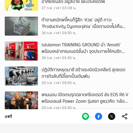
อาศัยเย็นลง อยู่สบาย และประหยัดไฟ
27 ก.ค. เวลา 03.08 น.
ทำงานหนักแค่ไหนก็รู้สึก ‘ห่วย’ อยู่ดี ภาวะ
‘Productivity Dysmorphia’ เมื่อเรามองไม่เห็น
ความสำเร็จของตัวเอง
26 ก.ค. เวลา 09.50 น.
lululemon TRAINING GROUND นำ ‘Amotti’
พร้อมเหล่าเทรนเนอร์ชั้นนำ จุดประกายให้คนรัก
สุขภาพ ผ่านแนวคิด ‘Yet’
26 ก.ค. เวลา 05.50 น.
ปฏิบัติการหยุดนาซี สร้างระเบิดนิวเคลียร์ สุดยอด
ภารกิจลับที่มีโลกเป็นเดิมพัน
25 ก.ค. เวลา 09.50 น.
แคนนอน เปิดเกมรุกตลาดครีเอเตอร์ ส่ง EOS R6 V
พร้อมเลนส์ Power Zoom รุ่นแรก ชูแนวคิด ‘กล้อง
เดียว เอา(ทุก)เรื่อง’
25 ก.ค. เวลา 05.50 น.
แชร์
EEC พื้นที่พัฒนาเศรษฐกิจพิเศษ แต่ทิ้งกากเสีย
มากที่สุดในประเทศ ปราจีนฯ อาจเป็นถังขยะ
อุตสาหกรรมใบใหม่?
24 ก.ค. เวลา 11.34 น.