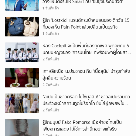
วางแผนตั้งรับให้ Smart กับ ‘ซัมซุงประกันชีวิต’
1 วันที่แล้ว
รู้จัก ‘Lostkid’ แบรนด์กระเป๋าหมอนของเด็กวัย 15
ที่มองเห็น Pain Point แล้วเปลี่ยนเป็นธุรกิจ
1 วันที่แล้ว
ห้อง Cockpit จะเป็นพื้นที่ของทุกเพศ พูดคุยกับ 5
นักบินหญิงของ ‘การบินไทย’ ที่พร้อมพาผู้โดยสาร
บินไปทั่วโลก
2 วันที่แล้ว
เกาหลีเหนือแนะประชาชน กิน ‘เนื้อสุนัข’ บำรุงกำลัง
สู้คลื่นความร้อน
2 วันที่แล้ว
“สเปนเป็นชาวคริสต์ ไม่ใช่มุสลิม!” ชาวสเปนรวมตัว
ประท้วงหน้าสถานทูตโมร็อกโก ขับไล่ผู้อพยพใน
เมืองเซวตาออกนอกประเทศ
2 วันที่แล้ว
รู้จักมนุษย์ Fake Remorse เมื่อคำขอโทษเป็น
เพียงการแสดง ไม่ใช่การสำนึกอย่างแท้จริง
2 วันที่แล้ว