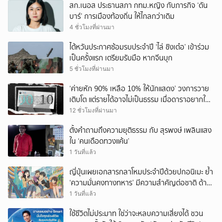
สก.เนอส ประธานสภา กทม.หญิง กับภารกิจ ‘ดัน
บาร์’ การเมืองท้องถิ่น ให้ไกลกว่าเดิม
4 ชั่วโมงที่ผ่านมา
ไต้หวันประกาศซ้อมรบประจำปี ‘ไล่ ชิงเต๋อ’ เข้าร่วม
เป็นครั้งแรก เตรียมรับมือ หากจีนบุก
5 ชั่วโมงที่ผ่านมา
‘ค่ายหัก 90% เหลือ 10% ให้นักแสดง’ วงการวาย
เติบโต แต่รายได้อาจไม่เป็นธรรม เมื่อดาราอยากให้มี
‘สัญญามาตรฐาน’
12 ชั่วโมงที่ผ่านมา
ตั้งคำถามถึงความยุติธรรม กับ สุรพงษ์ เพลินแสง
ใน ‘คนเดือดทวงแค้น’
1 วันที่แล้ว
ญี่ปุ่นเผยเอกสารกลาโหมประจำปีด้วยปกอนิเมะ ย้ำ
‘ความมั่นคงทางทหาร’ มีความสำคัญต่อชาติ ด้าน
จีนเตือน ขออย่าซ้ำรอยประวัติศาสตร์
1 วันที่แล้ว
ใช้ชีวิตไม่ประมาท ใช่ว่าจะหลบความเสี่ยงได้ ชวน