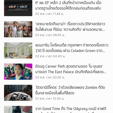
IF และ EF เหล็ก 2 เส้นที่หน้าตาเหมือนกัน เมื่อ
มาตรฐานไทยต้องรอให้ตึกถล่มก่อนถึงจะขยับ
02 ส.ค. เวลา 11.46 น.
‘จดหมายรักถึงอาม่า’ เรื่องราวประวัติศาสตร์ชาว
จีนโพ้นทะเล ที่ซ่อน ‘ความคิดถึง’ ผ่านจดหมาย
‘โพยก๊วน’
02 ส.ค. เวลา 08.50 น.
แมนดาริน โอเรียนเต็ล กรุงเทพฯ ถ่ายทอดเรื่องราว
150 ปี ของโรงแรม ผ่าน Celadon Green จาก
เครื่องศิลาดล
02 ส.ค. เวลา 04.43 น.
ย้อนดู Career Path สุดงดงามของ ‘โน ยุนซอ’
นางเอก The East Palace บัณฑิตศิลปะที่แสดง
เรื่องไหนก็ปัง
02 ส.ค. เวลา 02.50 น.
‘ปัตตานีดีโคตร’ ว่าด้วยเสียงเพลง Zombie ที่ดัง
ขึ้นกลางเมืองในพื้นที่สีแดง
01 ส.ค. เวลา 10.50 น.
จาก Good Time ถึง The Odyssey เบนนี ซาฟดี