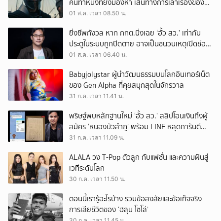
คนทำหนังที่ยังมองหา เส้นทางการเล่าเรื่องของตัว
เอง
01 ส.ค. เวลา 08.50 น.
ยิ่งชีพกังวล หาก กกต.นิ่งเฉย ‘ฮั้ว สว.’ เท่ากับ
ประตูในระบบถูกปิดตาย อาจเป็นชนวนเหตุเปิดช่อง
‘ลงถนน’
01 ส.ค. เวลา 06.40 น.
Babyjolystar ผู้นำวัฒนธรรมบนโลกอินเทอร์เน็ต
ของ Gen Alpha ที่คุยสนุกสุดในจักรวาล
31 ก.ค. เวลา 11.41 น.
พริษฐ์พบหลักฐานใหม่ ‘ฮั้ว สว.’ สลิปโอนเงินถึงผู้
สมัคร ‘หนองบัวลำภู’ พร้อม LINE หลุดการันตี
ตำแหน่ง
31 ก.ค. เวลา 11.09 น.
ALALA วง T-Pop ตัวลูก กับแฟชั่น และความฝันสู่
เวทีระดับโลก
30 ก.ค. เวลา 11.50 น.
ตอนนี้เรารู้อะไรบ้าง รวมข้อสงสัยและข้อเท็จจริง
การเสียชีวิตของ ‘ฮลุน โซโล่’
30 ก.ค. เวลา 11.45 น.