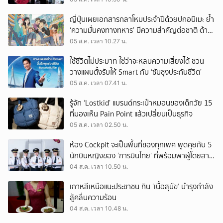
ญี่ปุ่นเผยเอกสารกลาโหมประจำปีด้วยปกอนิเมะ ย้ำ
‘ความมั่นคงทางทหาร’ มีความสำคัญต่อชาติ ด้าน
จีนเตือน ขออย่าซ้ำรอยประวัติศาสตร์
05 ส.ค. เวลา 10.27 น.
ใช้ชีวิตไม่ประมาท ใช่ว่าจะหลบความเสี่ยงได้ ชวน
วางแผนตั้งรับให้ Smart กับ ‘ซัมซุงประกันชีวิต’
05 ส.ค. เวลา 07.41 น.
รู้จัก ‘Lostkid’ แบรนด์กระเป๋าหมอนของเด็กวัย 15
ที่มองเห็น Pain Point แล้วเปลี่ยนเป็นธุรกิจ
05 ส.ค. เวลา 02.50 น.
ห้อง Cockpit จะเป็นพื้นที่ของทุกเพศ พูดคุยกับ 5
นักบินหญิงของ ‘การบินไทย’ ที่พร้อมพาผู้โดยสาร
บินไปทั่วโลก
04 ส.ค. เวลา 10.50 น.
เกาหลีเหนือแนะประชาชน กิน ‘เนื้อสุนัข’ บำรุงกำลัง
สู้คลื่นความร้อน
04 ส.ค. เวลา 10.48 น.