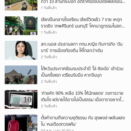
กว่า 10 ล้านกระบอก อัตราครองปืนโดยพลเรือน
สูงที่สุดในภูมิภาค
1 วันที่แล้ว
เสียงปืนกลางโรงเรียน เสียชีวิตแล้ว 7 ราย เหตุก
ราดยิง ‘เทพศิรินทร์ นนทบุรี’ โศกนาฏกรรมในสถาน
ศึกษา ครั้งที่ 2 ในรอบปี
1 วันที่แล้ว
สก.เนอส ประธานสภา กทม.หญิง กับภารกิจ ‘ดัน
บาร์’ การเมืองท้องถิ่น ให้ไกลกว่าเดิม
2 วันที่แล้ว
ไต้หวันประกาศซ้อมรบประจำปี ‘ไล่ ชิงเต๋อ’ เข้าร่วม
เป็นครั้งแรก เตรียมรับมือ หากจีนบุก
2 วันที่แล้ว
‘ค่ายหัก 90% เหลือ 10% ให้นักแสดง’ วงการวาย
เติบโต แต่รายได้อาจไม่เป็นธรรม เมื่อดาราอยากให้มี
‘สัญญามาตรฐาน’
2 วันที่แล้ว
ตั้งคำถามถึงความยุติธรรม กับ สุรพงษ์ เพลินแสง
ใน ‘คนเดือดทวงแค้น’
05 ส.ค. เวลา 10.50 น.