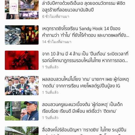
ล่าจับปีศาจด้วยดีเอ็นเอ สุดยอดนวัตกรรม พิชิต
อสูรร้ายที่ลอยนวลมานับสิบปี
6 ชั่วโมงที่ผ่านมา
เหตุกราดยิงโรงเรียน Sandy Hook 14 ปีของ
คำถามว่า ‘ทำไม’ ที่ยังไร้คำตอบ และบาดแผลที่ยัง
ทวงความรับผิดชอบไม่จบ
14 ชั่วโมงที่ผ่านมา
จาก 10 ล้าน มี 4 ล้าน เป็น ‘ปืนเถื่อน’ ระเบิดเวลาที่
รอก่อโศกนาฏกรรมรอบใหม่ในไทย หากการถอดบท
เรียนของรัฐเป็นเพียง ‘ลมปาก’
1 วันที่แล้ว
ผลสอบสวนใหม่ไม่โยง ‘เกม’ นายกฯ เผย ผู้ก่อเหตุ
‘กดดัน’ จากการเรียน เคยโพสต์รูปปืนปู่ลง IG
1 วันที่แล้ว
สอบสวนครูแนะแนวเบื้องต้น ‘ผู้ก่อเหตุ’ เป็นเด็ก
เรียบร้อย เรียนดี มีเพื่อน แต่เชื่อว่า ‘ติดเกม’
1 วันที่แล้ว
สื่อสิงคโปร์ย้อนปัญหา ‘กราดยิง’ ในไทย ระบุมีปืน