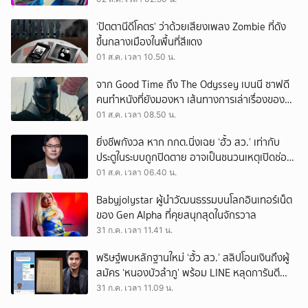
‘ปัตตานีดีโคตร’ ว่าด้วยเสียงเพลง Zombie ที่ดัง
ขึ้นกลางเมืองในพื้นที่สีแดง
01 ส.ค. เวลา 10.50 น.
จาก Good Time ถึง The Odyssey เบนนี ซาฟดี
คนทำหนังที่ยังมองหา เส้นทางการเล่าเรื่องของตัว
เอง
01 ส.ค. เวลา 08.50 น.
ยิ่งชีพกังวล หาก กกต.นิ่งเฉย ‘ฮั้ว สว.’ เท่ากับ
ประตูในระบบถูกปิดตาย อาจเป็นชนวนเหตุเปิดช่อง
‘ลงถนน’
01 ส.ค. เวลา 06.40 น.
Babyjolystar ผู้นำวัฒนธรรมบนโลกอินเทอร์เน็ต
ของ Gen Alpha ที่คุยสนุกสุดในจักรวาล
31 ก.ค. เวลา 11.41 น.
พริษฐ์พบหลักฐานใหม่ ‘ฮั้ว สว.’ สลิปโอนเงินถึงผู้
สมัคร ‘หนองบัวลำภู’ พร้อม LINE หลุดการันตี
ตำแหน่ง
31 ก.ค. เวลา 11.09 น.