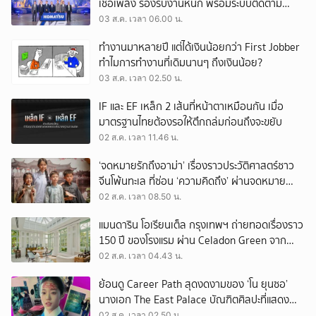
เชื้อเพลิง รองรับงานหนัก พร้อมระบบติดตาม
เครื่องจักรผ่านดาวเทียม
03 ส.ค. เวลา 06.00 น.
ทำงานมาหลายปี แต่ได้เงินน้อยกว่า First Jobber
ทำไมการทำงานที่เดิมนานๆ ถึงเงินน้อย?
03 ส.ค. เวลา 02.50 น.
IF และ EF เหล็ก 2 เส้นที่หน้าตาเหมือนกัน เมื่อ
มาตรฐานไทยต้องรอให้ตึกถล่มก่อนถึงจะขยับ
02 ส.ค. เวลา 11.46 น.
‘จดหมายรักถึงอาม่า’ เรื่องราวประวัติศาสตร์ชาว
จีนโพ้นทะเล ที่ซ่อน ‘ความคิดถึง’ ผ่านจดหมาย
‘โพยก๊วน’
02 ส.ค. เวลา 08.50 น.
แมนดาริน โอเรียนเต็ล กรุงเทพฯ ถ่ายทอดเรื่องราว
150 ปี ของโรงแรม ผ่าน Celadon Green จาก
เครื่องศิลาดล
02 ส.ค. เวลา 04.43 น.
ย้อนดู Career Path สุดงดงามของ ‘โน ยุนซอ’
นางเอก The East Palace บัณฑิตศิลปะที่แสดง
เรื่องไหนก็ปัง
02 ส.ค. เวลา 02.50 น.