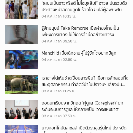
“สเปนเป็นชาวคริสต์ ไม่ใช่มุสลิม!” ชาวสเปนรวมตัว
ประท้วงหน้าสถานทูตโมร็อกโก ขับไล่ผู้อพยพใน
เมืองเซวตาออกนอกประเทศ
04 ส.ค. เวลา 10.13 น.
รู้จักมนุษย์ Fake Remorse เมื่อคำขอโทษเป็น
เพียงการแสดง ไม่ใช่การสำนึกอย่างแท้จริง
04 ส.ค. เวลา 09.50 น.
Manchild เมื่อเด็กชายผู้ไม่รู้จักโตอยากมีลูก
04 ส.ค. เวลา 02.50 น.
เราอาจได้เห็นช้างเปื้อนสารพิษ? เมื่อการลักลอบทิ้ง
ขยะอุตสาหกรรม ทำสัตว์ป่าในปราจีนฯ เสี่ยงปน
เปื้อน
03 ส.ค. เวลา 11.25 น.
ถอดบทเรียนจากวิกฤต ‘ผู้ดูแล (Caregiver)’ ยก
ระดับระบบการดูแล ให้กลายเป็น ‘วาระแห่งชาติ’
03 ส.ค. เวลา 07.50 น.
บางกอกโคมัตสุเซลส์ เปิดตัวรถขุดรุ่นใหม่ ประหยัด