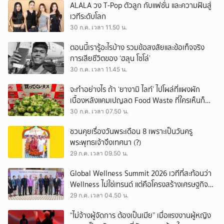
ALALA วง T-Pop ตัวลูก กับแฟชั่น และความฝันสู่
เวทีระดับโลก
30 ก.ค. เวลา 11.50 น.
ตอนนี้เรารู้อะไรบ้าง รวมข้อสงสัยและข้อเท็จจริง
การเสียชีวิตของ ‘ฮลุน โซโล่’
30 ก.ค. เวลา 11.45 น.
จะทำอย่างไร ถ้า ‘ยางามิ ไลท์’ ไปโผล่ที่แผงผัก
เบื้องหลังแคมเปญลด Food Waste ที่ใครเห็นก็
ต้องหันมอง
30 ก.ค. เวลา 07.50 น.
ชวนคุยเรื่องวันพระเดือน 8 เพราะเป็นวันครู
พระพุทธเจ้าจึงเทศนา (?)
29 ก.ค. เวลา 09.50 น.
Global Wellness Summit 2026 เวทีที่สะท้อนว่า
Wellness ไม่ใช่เทรนด์ แต่คือโครงสร้างเศรษฐกิจ
ใหม่ของโลก
29 ก.ค. เวลา 04.50 น.
“ไม่จ้างผู้จัดการ ต้องเป็นเมีย” เมื่อแรงงานผู้หญิง