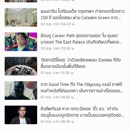
แมนดาริน โอเรียนเต็ล กรุงเทพฯ ถ่ายทอดเรื่องราว
150 ปี ของโรงแรม ผ่าน Celadon Green จาก
เครื่องศิลาดล
02 ส.ค. เวลา 04.43 น.
ย้อนดู Career Path สุดงดงามของ ‘โน ยุนซอ’
นางเอก The East Palace บัณฑิตศิลปะที่แสดง
เรื่องไหนก็ปัง
02 ส.ค. เวลา 02.50 น.
‘ปัตตานีดีโคตร’ ว่าด้วยเสียงเพลง Zombie ที่ดัง
ขึ้นกลางเมืองในพื้นที่สีแดง
01 ส.ค. เวลา 10.50 น.
จาก Good Time ถึง The Odyssey เบนนี ซาฟดี
คนทำหนังที่ยังมองหา เส้นทางการเล่าเรื่องของตัว
เอง
01 ส.ค. เวลา 08.50 น.
ยิ่งชีพกังวล หาก กกต.นิ่งเฉย ‘ฮั้ว สว.’ เท่ากับ
ประตูในระบบถูกปิดตาย อาจเป็นชนวนเหตุเปิดช่อง
‘ลงถนน’
01 ส.ค. เวลา 06.40 น.