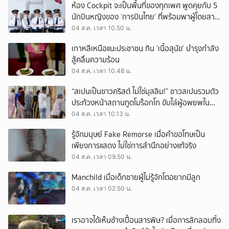
ห้อง Cockpit จะเป็นพื้นที่ของทุกเพศ พูดคุยกับ 5
นักบินหญิงของ ‘การบินไทย’ ที่พร้อมพาผู้โดยสาร
บินไปทั่วโลก
04 ส.ค. เวลา 10.50 น.
เกาหลีเหนือแนะประชาชน กิน ‘เนื้อสุนัข’ บำรุงกำลัง
สู้คลื่นความร้อน
04 ส.ค. เวลา 10.48 น.
“สเปนเป็นชาวคริสต์ ไม่ใช่มุสลิม!” ชาวสเปนรวมตัว
ประท้วงหน้าสถานทูตโมร็อกโก ขับไล่ผู้อพยพใน
เมืองเซวตาออกนอกประเทศ
04 ส.ค. เวลา 10.13 น.
รู้จักมนุษย์ Fake Remorse เมื่อคำขอโทษเป็น
เพียงการแสดง ไม่ใช่การสำนึกอย่างแท้จริง
04 ส.ค. เวลา 09.50 น.
Manchild เมื่อเด็กชายผู้ไม่รู้จักโตอยากมีลูก
04 ส.ค. เวลา 02.50 น.
เราอาจได้เห็นช้างเปื้อนสารพิษ? เมื่อการลักลอบทิ้ง