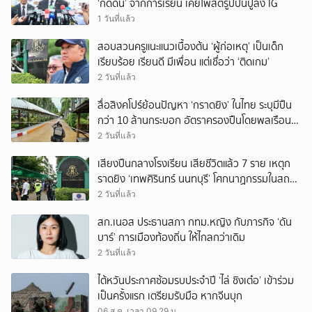
‘กดดัน’ จากการเรียน เคยโพสต์รูปปืนปู่ลง IG
1 วันที่แล้ว
สอบสวนครูแนะแนวเบื้องต้น ‘ผู้ก่อเหตุ’ เป็นเด็ก
เรียบร้อย เรียนดี มีเพื่อน แต่เชื่อว่า ‘ติดเกม’
2 วันที่แล้ว
สื่อสิงคโปร์ย้อนปัญหา ‘กราดยิง’ ในไทย ระบุมีปืน
กว่า 10 ล้านกระบอก อัตราครองปืนโดยพลเรือน
สูงที่สุดในภูมิภาค
2 วันที่แล้ว
เสียงปืนกลางโรงเรียน เสียชีวิตแล้ว 7 ราย เหตุก
ราดยิง ‘เทพศิรินทร์ นนทบุรี’ โศกนาฏกรรมในสถาน
ศึกษา ครั้งที่ 2 ในรอบปี
2 วันที่แล้ว
สก.เนอส ประธานสภา กทม.หญิง กับภารกิจ ‘ดัน
บาร์’ การเมืองท้องถิ่น ให้ไกลกว่าเดิม
2 วันที่แล้ว
ไต้หวันประกาศซ้อมรบประจำปี ‘ไล่ ชิงเต๋อ’ เข้าร่วม
เป็นครั้งแรก เตรียมรับมือ หากจีนบุก
06 ส.ค. เวลา 09.29 น.