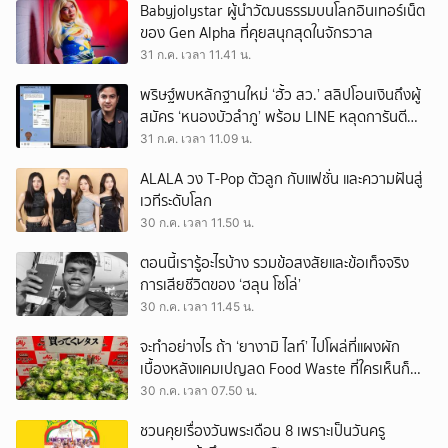
Babyjolystar ผู้นำวัฒนธรรมบนโลกอินเทอร์เน็ต
ของ Gen Alpha ที่คุยสนุกสุดในจักรวาล
31 ก.ค. เวลา 11.41 น.
พริษฐ์พบหลักฐานใหม่ ‘ฮั้ว สว.’ สลิปโอนเงินถึงผู้
สมัคร ‘หนองบัวลำภู’ พร้อม LINE หลุดการันตี
ตำแหน่ง
31 ก.ค. เวลา 11.09 น.
ALALA วง T-Pop ตัวลูก กับแฟชั่น และความฝันสู่
เวทีระดับโลก
30 ก.ค. เวลา 11.50 น.
ตอนนี้เรารู้อะไรบ้าง รวมข้อสงสัยและข้อเท็จจริง
การเสียชีวิตของ ‘ฮลุน โซโล่’
30 ก.ค. เวลา 11.45 น.
จะทำอย่างไร ถ้า ‘ยางามิ ไลท์’ ไปโผล่ที่แผงผัก
เบื้องหลังแคมเปญลด Food Waste ที่ใครเห็นก็
ต้องหันมอง
30 ก.ค. เวลา 07.50 น.
ชวนคุยเรื่องวันพระเดือน 8 เพราะเป็นวันครู