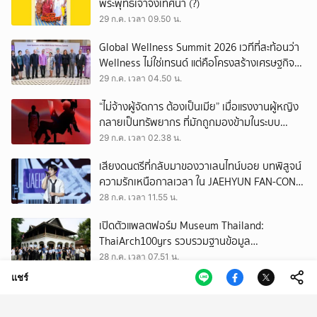
พระพุทธเจ้าจึงเทศนา (?)
29 ก.ค. เวลา 09.50 น.
Global Wellness Summit 2026 เวทีที่สะท้อนว่า
Wellness ไม่ใช่เทรนด์ แต่คือโครงสร้างเศรษฐกิจ
ใหม่ของโลก
29 ก.ค. เวลา 04.50 น.
“ไม่จ้างผู้จัดการ ต้องเป็นเมีย” เมื่อแรงงานผู้หญิง
กลายเป็นทรัพยากร ที่มักถูกมองข้ามในระบบ
เศรษฐกิจแรงงาน
29 ก.ค. เวลา 02.38 น.
เสียงดนตรีที่กลับมาของวาเลนไทน์บอย บทพิสูจน์
ความรักเหนือกาลเวลา ใน JAEHYUN FAN-CON
TOUR
28 ก.ค. เวลา 11.55 น.
เปิดตัวแพลตฟอร์ม Museum Thailand:
ThaiArch100yrs รวบรวมฐานข้อมูล
สถาปัตยกรรม 100 ปีภาคเหนือ มุ่งขับเคลื่อน
28 ก.ค. เวลา 07.51 น.
Heritage Economy
แชร์
เมื่องานวิวาห์เป็นเหมือนงานเฟสติวัล รวม
ปรากฏการณ์น่าสนใจในงานแต่ง ของ ‘ณเดชน์-
ญาญ่า’ ทั้ง 3 ครั้ง
28 ก.ค. เวลา 02.50 น.