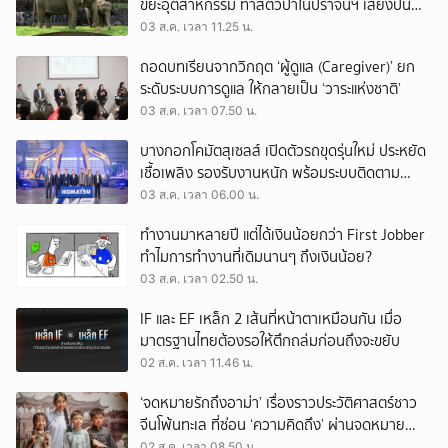
ขยะอุตสาหกรรม ทำสัตว์ป่าในปราจีนฯ เสี่ยงปน
เปื้อน
03 ส.ค. เวลา 11.25 น.
ถอดบทเรียนจากวิกฤต ‘ผู้ดูแล (Caregiver)’ ยก
ระดับระบบการดูแล ให้กลายเป็น ‘วาระแห่งชาติ’
03 ส.ค. เวลา 07.50 น.
บางกอกโคมัตสุเซลส์ เปิดตัวรถขุดรุ่นใหม่ ประหยัด
เชื้อเพลิง รองรับงานหนัก พร้อมระบบติดตาม
เครื่องจักรผ่านดาวเทียม
03 ส.ค. เวลา 06.00 น.
ทำงานมาหลายปี แต่ได้เงินน้อยกว่า First Jobber
ทำไมการทำงานที่เดิมนานๆ ถึงเงินน้อย?
03 ส.ค. เวลา 02.50 น.
IF และ EF เหล็ก 2 เส้นที่หน้าตาเหมือนกัน เมื่อ
มาตรฐานไทยต้องรอให้ตึกถล่มก่อนถึงจะขยับ
02 ส.ค. เวลา 11.46 น.
‘จดหมายรักถึงอาม่า’ เรื่องราวประวัติศาสตร์ชาว
จีนโพ้นทะเล ที่ซ่อน ‘ความคิดถึง’ ผ่านจดหมาย
‘โพยก๊วน’
02 ส.ค. เวลา 08.50 น.