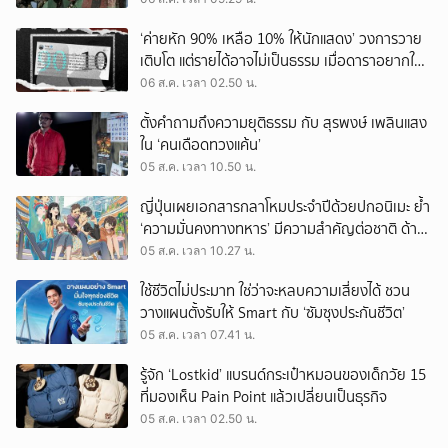
‘ค่ายหัก 90% เหลือ 10% ให้นักแสดง’ วงการวาย
เติบโต แต่รายได้อาจไม่เป็นธรรม เมื่อดาราอยากให้มี
‘สัญญามาตรฐาน’
06 ส.ค. เวลา 02.50 น.
ตั้งคำถามถึงความยุติธรรม กับ สุรพงษ์ เพลินแสง
ใน ‘คนเดือดทวงแค้น’
05 ส.ค. เวลา 10.50 น.
ญี่ปุ่นเผยเอกสารกลาโหมประจำปีด้วยปกอนิเมะ ย้ำ
‘ความมั่นคงทางทหาร’ มีความสำคัญต่อชาติ ด้าน
จีนเตือน ขออย่าซ้ำรอยประวัติศาสตร์
05 ส.ค. เวลา 10.27 น.
ใช้ชีวิตไม่ประมาท ใช่ว่าจะหลบความเสี่ยงได้ ชวน
วางแผนตั้งรับให้ Smart กับ ‘ซัมซุงประกันชีวิต’
05 ส.ค. เวลา 07.41 น.
รู้จัก ‘Lostkid’ แบรนด์กระเป๋าหมอนของเด็กวัย 15
ที่มองเห็น Pain Point แล้วเปลี่ยนเป็นธุรกิจ
05 ส.ค. เวลา 02.50 น.