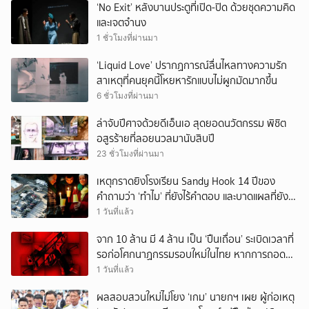
‘No Exit’ หลังบานประตูที่เปิด-ปิด ด้วยชุดความคิด
และเจตจำนง
1 ชั่วโมงที่ผ่านมา
‘Liquid Love’ ปรากฏการณ์ลื่นไหลทางความรัก
สาเหตุที่คนยุคนี้โหยหารักแบบไม่ผูกมัดมากขึ้น
6 ชั่วโมงที่ผ่านมา
ล่าจับปีศาจด้วยดีเอ็นเอ สุดยอดนวัตกรรม พิชิต
อสูรร้ายที่ลอยนวลมานับสิบปี
23 ชั่วโมงที่ผ่านมา
เหตุกราดยิงโรงเรียน Sandy Hook 14 ปีของ
คำถามว่า ‘ทำไม’ ที่ยังไร้คำตอบ และบาดแผลที่ยัง
ทวงความรับผิดชอบไม่จบ
1 วันที่แล้ว
จาก 10 ล้าน มี 4 ล้าน เป็น ‘ปืนเถื่อน’ ระเบิดเวลาที่
รอก่อโศกนาฏกรรมรอบใหม่ในไทย หากการถอดบท
เรียนของรัฐเป็นเพียง ‘ลมปาก’
1 วันที่แล้ว
ผลสอบสวนใหม่ไม่โยง ‘เกม’ นายกฯ เผย ผู้ก่อเหตุ