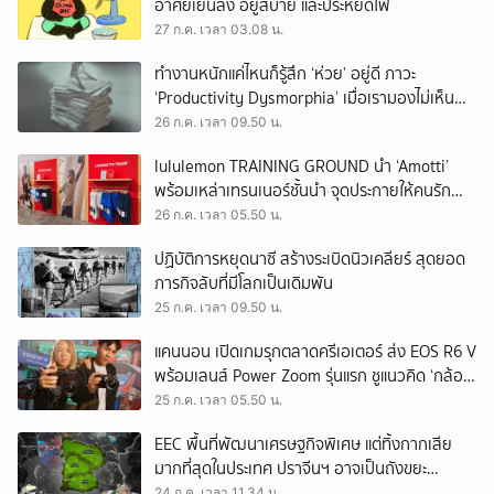
อาศัยเย็นลง อยู่สบาย และประหยัดไฟ
27 ก.ค. เวลา 03.08 น.
ทำงานหนักแค่ไหนก็รู้สึก ‘ห่วย’ อยู่ดี ภาวะ
‘Productivity Dysmorphia’ เมื่อเรามองไม่เห็น
ความสำเร็จของตัวเอง
26 ก.ค. เวลา 09.50 น.
lululemon TRAINING GROUND นำ ‘Amotti’
พร้อมเหล่าเทรนเนอร์ชั้นนำ จุดประกายให้คนรัก
สุขภาพ ผ่านแนวคิด ‘Yet’
26 ก.ค. เวลา 05.50 น.
ปฏิบัติการหยุดนาซี สร้างระเบิดนิวเคลียร์ สุดยอด
ภารกิจลับที่มีโลกเป็นเดิมพัน
25 ก.ค. เวลา 09.50 น.
แคนนอน เปิดเกมรุกตลาดครีเอเตอร์ ส่ง EOS R6 V
พร้อมเลนส์ Power Zoom รุ่นแรก ชูแนวคิด ‘กล้อง
เดียว เอา(ทุก)เรื่อง’
25 ก.ค. เวลา 05.50 น.
EEC พื้นที่พัฒนาเศรษฐกิจพิเศษ แต่ทิ้งกากเสีย
มากที่สุดในประเทศ ปราจีนฯ อาจเป็นถังขยะ
อุตสาหกรรมใบใหม่?
24 ก.ค. เวลา 11.34 น.