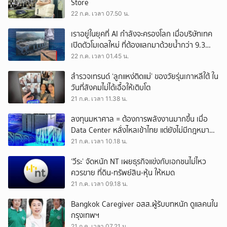
Store
22 ก.ค. เวลา 07.50 น.
เราอยู่ในยุคที่ AI กำลังจะครองโลก เมื่อบริษัทเทค
เปิดตัวโมเดลใหม่ ที่ต้องแลกมาด้วยน้ำกว่า 9.3
ล้านล้านลิตร
22 ก.ค. เวลา 01.45 น.
สำรวจเทรนด์ ‘ลูกแหง่ติดแม่’ ของวัยรุ่นเกาหลีใต้ ใน
วันที่สังคมไม่ได้เอื้อให้เติบโต
21 ก.ค. เวลา 11.38 น.
ลงทุนมหาศาล = ต้องการพลังงานมากขึ้น เมื่อ
Data Center หลั่งไหลเข้าไทย แต่ยังไม่มีกฎหมาย
เฉพาะกำกับดูแล
21 ก.ค. เวลา 10.18 น.
‘วีระ’ จัดหนัก NT เผยธุรกิจแข่งกับเอกชนไม่ไหว
ควรขาย ที่ดิน-ทรัพย์สิน-หุ้น ให้หมด
21 ก.ค. เวลา 09.18 น.
Bangkok Caregiver อสส.ผู้รับบทหนัก ดูแลคนใน
กรุงเทพฯ
21 ก.ค. เวลา 07.21 น.