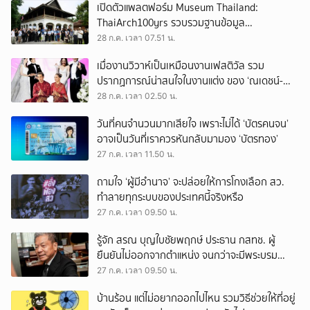
เปิดตัวแพลตฟอร์ม Museum Thailand:
ThaiArch100yrs รวบรวมฐานข้อมูล
สถาปัตยกรรม 100 ปีภาคเหนือ มุ่งขับเคลื่อน
28 ก.ค. เวลา 07.51 น.
Heritage Economy
เมื่องานวิวาห์เป็นเหมือนงานเฟสติวัล รวม
ปรากฏการณ์น่าสนใจในงานแต่ง ของ ‘ณเดชน์-
ญาญ่า’ ทั้ง 3 ครั้ง
28 ก.ค. เวลา 02.50 น.
วันที่คนจำนวนมากเสียใจ เพราะไม่ได้ ‘บัตรคนจน’
อาจเป็นวันที่เราควรหันกลับมามอง ‘บัตรทอง’
27 ก.ค. เวลา 11.50 น.
ถามใจ ‘ผู้มีอำนาจ’ จะปล่อยให้การโกงเลือก สว.
ทำลายทุกระบบของประเทศนี้จริงหรือ
27 ก.ค. เวลา 09.50 น.
รู้จัก สรณ บุญใบชัยพฤกษ์ ประธาน กสทช. ผู้
ยืนยันไม่ออกจากตำแหน่ง จนกว่าจะมีพระบรม
ราชโองการโปรดเกล้าฯ
27 ก.ค. เวลา 09.50 น.
บ้านร้อน แต่ไม่อยากออกไปไหน รวมวิธีช่วยให้ที่อยู่