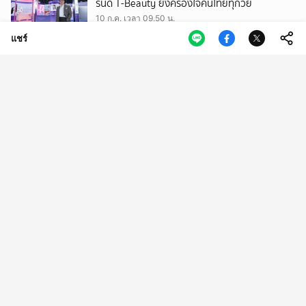
รนด์ T-Beauty ยังครองใจคนไทยทุกวัย
10 ก.ค. เวลา 09.50 น.
แชร์
NIA เปิดหลักสูตร ‘CIA’ รุ่น 1 สร้างผู้นำเมืองแห่ง
นวัตกรรม ที่พร้อมรับทุกความเปลี่ยนแปลง
10 ก.ค. เวลา 06.25 น.
ค่ารักษาพยาบาลแตะแสนล้าน งบประจำบานทุกปี
เมื่อรัฐแบกรับต้นทุนตามจริง สวัสดิการข้าราชการ
ควรเปลี่ยนอย่างไร?
09 ก.ค. เวลา 11.19 น.
ปิดฉาก 8 ปี รถไฟไฮสปีด 3 สนามบิน ความหวัง-
กระดูกสันหลังของ EEC ‘ซีพี’ ยื่นหนังสือขอจบ
สัญญาอย่างเป็นทางการ
09 ก.ค. เวลา 09.52 น.
7 คำถามที่ยังไม่มีคำตอบ มหากาพย์ ‘โกงสอบท้อง
ถิ่น’ เขย่ามหาดไทย
08 ก.ค. เวลา 11.50 น.
จาก ‘สกุชชี่’ ของมันต้องมี สู่พฤติกรรม
Overconsumption ที่ต้องใช้เวลากว่า 500 ปี ใน
การย่อยสลาย
08 ก.ค. เวลา 11.14 น.