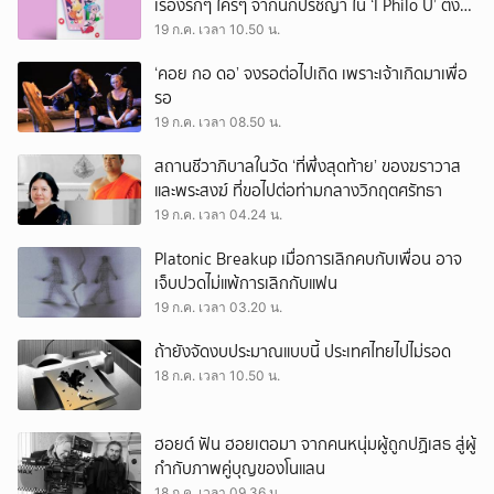
เรื่องรักๆ ใคร่ๆ จากนักปรัชญา ใน ‘I Philo U’ ตั้งแต่
เพลโตถึงนิทเช
19 ก.ค. เวลา 10.50 น.
‘คอย กอ ดอ’ จงรอต่อไปเถิด เพราะเจ้าเกิดมาเพื่อ
รอ
19 ก.ค. เวลา 08.50 น.
สถานชีวาภิบาลในวัด ‘ที่พึ่งสุดท้าย’ ของฆราวาส
และพระสงฆ์ ที่ขอไปต่อท่ามกลางวิกฤตศรัทธา
19 ก.ค. เวลา 04.24 น.
Platonic Breakup เมื่อการเลิกคบกับเพื่อน อาจ
เจ็บปวดไม่แพ้การเลิกกับแฟน
19 ก.ค. เวลา 03.20 น.
ถ้ายังจัดงบประมาณแบบนี้ ประเทศไทยไปไม่รอด
18 ก.ค. เวลา 10.50 น.
ฮอยต์ ฟัน ฮอยเตอมา จากคนหนุ่มผู้ถูกปฏิเสธ สู่ผู้
กำกับภาพคู่บุญของโนแลน
18 ก.ค. เวลา 09.36 น.