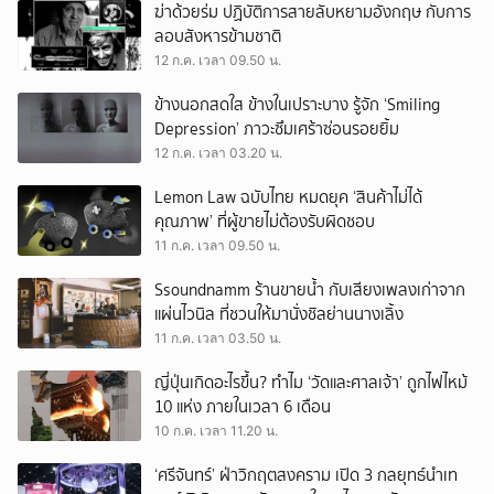
ฆ่าด้วยร่ม ปฏิบัติการสายลับหยามอังกฤษ กับการ
ลอบสังหารข้ามชาติ
12 ก.ค. เวลา 09.50 น.
ข้างนอกสดใส ข้างในเปราะบาง รู้จัก ‘Smiling
Depression’ ภาวะซึมเศร้าซ่อนรอยยิ้ม
12 ก.ค. เวลา 03.20 น.
Lemon Law ฉบับไทย หมดยุค ‘สินค้าไม่ได้
คุณภาพ’ ที่ผู้ขายไม่ต้องรับผิดชอบ
11 ก.ค. เวลา 09.50 น.
Ssoundnamm ร้านขายน้ำ กับเสียงเพลงเก่าจาก
แผ่นไวนิล ที่ชวนให้มานั่งชิลย่านนางเลิ้ง
11 ก.ค. เวลา 03.50 น.
ญี่ปุ่นเกิดอะไรขึ้น? ทำไม ‘วัดและศาลเจ้า’ ถูกไฟไหม้
10 แห่ง ภายในเวลา 6 เดือน
10 ก.ค. เวลา 11.20 น.
‘ศรีจันทร์’ ฝ่าวิกฤตสงคราม เปิด 3 กลยุทธ์นำเท