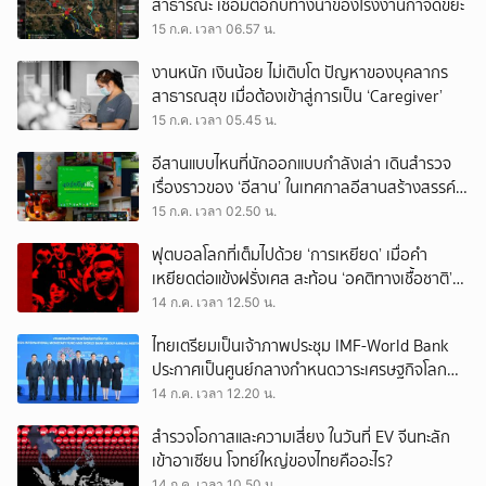
สาธารณะ เชื่อมต่อกับทางน้ำของโรงงานกำจัดขยะ
15 ก.ค. เวลา 06.57 น.
งานหนัก เงินน้อย ไม่เติบโต ปัญหาของบุคลากร
สาธารณสุข เมื่อต้องเข้าสู่การเป็น ‘Caregiver’
15 ก.ค. เวลา 05.45 น.
อีสานแบบไหนที่นักออกแบบกำลังเล่า เดินสำรวจ
เรื่องราวของ ‘อีสาน’ ในเทศกาลอีสานสร้างสรรค์
2569
15 ก.ค. เวลา 02.50 น.
ฟุตบอลโลกที่เต็มไปด้วย ‘การเหยียด’ เมื่อคำ
เหยียดต่อแข้งฝรั่งเศส สะท้อน ‘อคติทางเชื้อชาติ’
ในสังคมยุโรป
14 ก.ค. เวลา 12.50 น.
ไทยเตรียมเป็นเจ้าภาพประชุม IMF-World Bank
ประกาศเป็นศูนย์กลางกำหนดวาระเศรษฐกิจโลก
โชว์ศักยภาพฮับการลงทุนของเอเชีย
14 ก.ค. เวลา 12.20 น.
สำรวจโอกาสและความเสี่ยง ในวันที่ EV จีนทะลัก
เข้าอาเซียน โจทย์ใหญ่ของไทยคืออะไร?
14 ก.ค. เวลา 10.50 น.