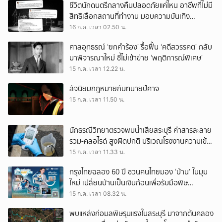
ชีวิตนักดนตรีกลางคืนปลอดภัยแค่ไหน อาชีพที่ไม่มี
สิทธิเลือกสถานที่ทำงาน มอบความบันเทิง
ท่ามกลางความเสี่ยง
16 ก.ค. เวลา 02.50 น.
ศาลอุทธรณ์ ‘ยกคำร้อง’ รื้อฟื้น ‘คดีสวรรคต’ กลับ
มาพิจารณาใหม่ ชี้ไม่เข้าข่าย ‘พฤติการณ์พิเศษ’
15 ก.ค. เวลา 12.22 น.
สัจนิยมกฎหมายกับทนายปีศาจ
15 ก.ค. เวลา 11.50 น.
นักธรณีวิทยาตรวจพบน้ำเสียสระบุรี ค่าสารละลาย
รวม-คลอไรด์ สูงผิดปกติ บริเวณโรงงานความเข้ม
ข้นสูงสุด
15 ก.ค. เวลา 11.33 น.
กรุงไทยฉลอง 60 ปี ชวนคนไทยมอง ‘บ้าน’ ในมุม
ใหม่ เปลี่ยนบ้านเป็นเงินก้อนเพื่อรับมือพิษ
เศรษฐกิจ
15 ก.ค. เวลา 08.32 น.
พบแหล่งก่อมลพิษรุนแรงในสระบุรี มาจากต้นคลอง