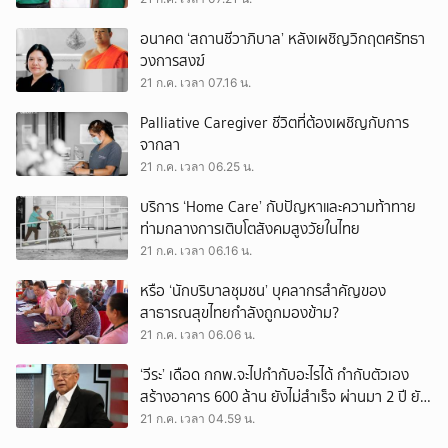
อนาคต ‘สถานชีวาภิบาล’ หลังเผชิญวิกฤตศรัทธา
วงการสงฆ์
21 ก.ค. เวลา 07.16 น.
Palliative Caregiver ชีวิตที่ต้องเผชิญกับการ
จากลา
21 ก.ค. เวลา 06.25 น.
บริการ ‘Home Care’ กับปัญหาและความท้าทาย
ท่ามกลางการเติบโตสังคมสูงวัยในไทย
21 ก.ค. เวลา 06.16 น.
หรือ ‘นักบริบาลชุมชน’ บุคลากรสำคัญของ
สาธารณสุขไทยกำลังถูกมองข้าม?
21 ก.ค. เวลา 06.06 น.
‘วีระ’ เดือด กกพ.จะไปกำกับอะไรได้ กำกับตัวเอง
สร้างอาคาร 600 ล้าน ยังไม่สำเร็จ ผ่านมา 2 ปี ยัง
สรรหากรรมการไม่ครบ 7 คน
21 ก.ค. เวลา 04.59 น.