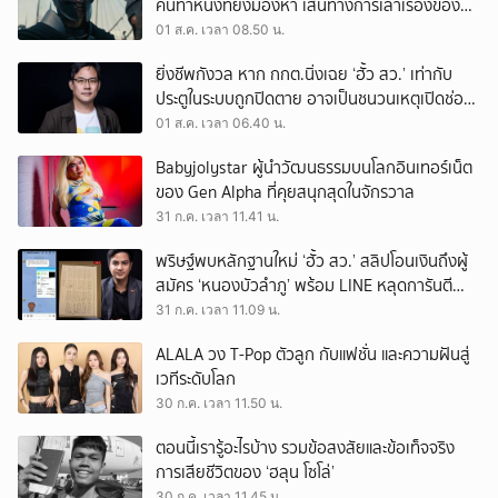
คนทำหนังที่ยังมองหา เส้นทางการเล่าเรื่องของตัว
เอง
01 ส.ค. เวลา 08.50 น.
ยิ่งชีพกังวล หาก กกต.นิ่งเฉย ‘ฮั้ว สว.’ เท่ากับ
ประตูในระบบถูกปิดตาย อาจเป็นชนวนเหตุเปิดช่อง
‘ลงถนน’
01 ส.ค. เวลา 06.40 น.
Babyjolystar ผู้นำวัฒนธรรมบนโลกอินเทอร์เน็ต
ของ Gen Alpha ที่คุยสนุกสุดในจักรวาล
31 ก.ค. เวลา 11.41 น.
พริษฐ์พบหลักฐานใหม่ ‘ฮั้ว สว.’ สลิปโอนเงินถึงผู้
สมัคร ‘หนองบัวลำภู’ พร้อม LINE หลุดการันตี
ตำแหน่ง
31 ก.ค. เวลา 11.09 น.
ALALA วง T-Pop ตัวลูก กับแฟชั่น และความฝันสู่
เวทีระดับโลก
30 ก.ค. เวลา 11.50 น.
ตอนนี้เรารู้อะไรบ้าง รวมข้อสงสัยและข้อเท็จจริง
การเสียชีวิตของ ‘ฮลุน โซโล่’
30 ก.ค. เวลา 11.45 น.