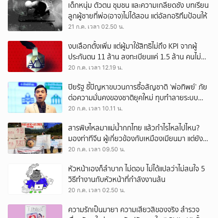
เด็กหนุ่ม ตัวตน ชุมชน และความเกลียดชัง บทเรียน
ลูกผู้ชายที่พ่อ(อาจ)ไม่ได้สอน แต่อัลกอริทึมป้อนให้
21 ก.ค. เวลา 02.50 น.
งบเลือกตั้งเพิ่ม แต่ผู้มาใช้สิทธิไม่ถึง KPI จากผู้
ประกันตน 11 ล้าน ลงทะเบียนแค่ 1.5 ล้าน คนไม่
สนใจ หรือหน่วยงาน ‘ไร้น้ำยา’?
20 ก.ค. เวลา 12.19 น.
ปิยรัฐ ชี้ปัญหาขบวนการซื้อสัญชาติ ‘พ่อทิพย์’ ภัย
ต่อความมั่นคงของชาติยุคใหม่ ทุบทำลายระบบ
เศรษฐกิจฐานรากประเท
20 ก.ค. เวลา 10.11 น.
สารพิษไหลมาแม่น้ำกกไทย แล้วกำไรไหลไปไหน?
มองท่าทีจีน ผู้เกี่ยวข้องกับเหมืองเมียนมา แต่ยัง
ลอยตัวว่าเป็นปัญหาของ 2 ประเทศ
20 ก.ค. เวลา 09.50 น.
หัวหน้าเองก็ลำบาก ไม่ตอบ ไม่ได้แปลว่าไม่สนใจ 5
วิธีทำงานกับหัวหน้าที่กำลังงานล้น
20 ก.ค. เวลา 02.50 น.
ความรักเป็นมายา ความเสียวสิของจริง สำรวจ