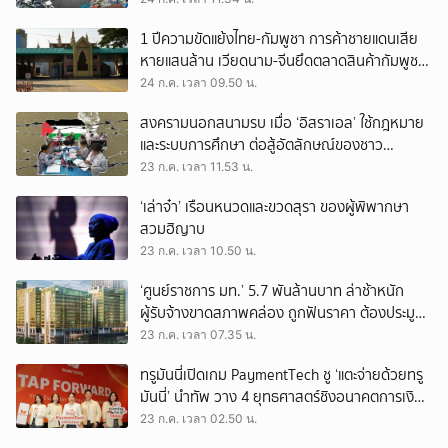
1 ปีความขัดแย้งไทย-กัมพูชา การค้าชายแดนเสีย
หายแสนล้าน เวียดนาม-จีนยึดตลาดสินค้ากัมพูชา
ทดแทนสินค้าไทย
24 ก.ค. เวลา 09.50 น.
สงครามนอกสนามรบ เมื่อ ‘อิสราเอล’ ใช้กฎหมาย
และระบบการศึกษา ต่อสู้อัตลักษณ์ของชาว
ปาเลสไตน์
23 ก.ค. เวลา 11.53 น.
‘เล่าจ๋า’ เรือนหนวดและขวดสุรา ของผู้พิพากษา
สวมฮิญาบ
23 ก.ค. เวลา 10.50 น.
‘ศูนย์ราชการ มท.’ 5.7 พันล้านบาท ล่าช้าหนัก
ผู้รับจ้างขาดสภาพคล่อง ถูกฟันราคา ต้องประมูล
งานอื่น เอาเงินประกันมาโปะ
23 ก.ค. เวลา 07.35 น.
ทรูมันนี่เปิดเกม PaymentTech ชู ‘แตะจ่ายด้วยทรู
มันนี่’ นำทัพ วาง 4 ยุทธศาสตร์ชิงอนาคตการเงิน
ดิจิทัล
23 ก.ค. เวลา 02.50 น.