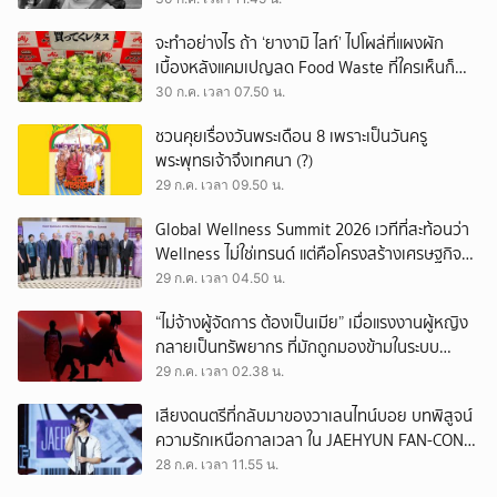
จะทำอย่างไร ถ้า ‘ยางามิ ไลท์’ ไปโผล่ที่แผงผัก
เบื้องหลังแคมเปญลด Food Waste ที่ใครเห็นก็
ต้องหันมอง
30 ก.ค. เวลา 07.50 น.
ชวนคุยเรื่องวันพระเดือน 8 เพราะเป็นวันครู
พระพุทธเจ้าจึงเทศนา (?)
29 ก.ค. เวลา 09.50 น.
Global Wellness Summit 2026 เวทีที่สะท้อนว่า
Wellness ไม่ใช่เทรนด์ แต่คือโครงสร้างเศรษฐกิจ
ใหม่ของโลก
29 ก.ค. เวลา 04.50 น.
“ไม่จ้างผู้จัดการ ต้องเป็นเมีย” เมื่อแรงงานผู้หญิง
กลายเป็นทรัพยากร ที่มักถูกมองข้ามในระบบ
เศรษฐกิจแรงงาน
29 ก.ค. เวลา 02.38 น.
เสียงดนตรีที่กลับมาของวาเลนไทน์บอย บทพิสูจน์
ความรักเหนือกาลเวลา ใน JAEHYUN FAN-CON
TOUR
28 ก.ค. เวลา 11.55 น.