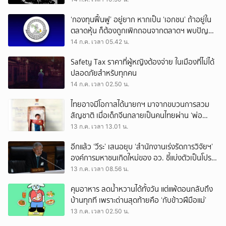
‘กองทุนฟื้นฟู’ อยู่ยาก หากเป็น ‘เอกชน’ ถ้าอยู่ใน
ตลาดหุ้น ก็ต้องถูกเพิกถอนจากตลาดฯ พบปัญหา
แม้แต่ สตง.ก็ไม่รับรองงบการเงิน
14 ก.ค. เวลา 05.42 น.
Safety Tax ราคาที่ผู้หญิงต้องจ่าย ในเมืองที่ไม่ได้
ปลอดภัยสำหรับทุกคน
14 ก.ค. เวลา 02.50 น.
ไทยอาจมีโอกาสได้นายกฯ มาจากขบวนการสวม
สัญชาติ เมื่อเด็กจีนกลายเป็นคนไทยผ่าน ‘พ่อ
ทิพย์’
13 ก.ค. เวลา 13.01 น.
อีกแล้ว ‘วีระ’ เสนอยุบ ‘สำนักงานเร่งรัดการวิจัยฯ’
องค์การมหาชนเกิดใหม่ของ อว. ชี้แบ่งตัวเป็นโปรโต
ซัว ภารกิจซ้ำซ้อน
13 ก.ค. เวลา 08.56 น.
คุมอาหาร ลดน้ำหวานได้ทั้งวัน แต่แพ้ตอนกลับถึง
บ้านทุกที เพราะด่านสุดท้ายคือ ‘กับข้าวฝีมือแม่’
13 ก.ค. เวลา 02.50 น.