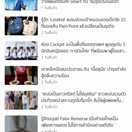
วางแผนตั้งรับให้ Smart กับ ‘ซัมซุงประกันชีวิต’
1 วันที่แล้ว
รู้จัก ‘Lostkid’ แบรนด์กระเป๋าหมอนของเด็กวัย 15
ที่มองเห็น Pain Point แล้วเปลี่ยนเป็นธุรกิจ
2 วันที่แล้ว
ห้อง Cockpit จะเป็นพื้นที่ของทุกเพศ พูดคุยกับ 5
นักบินหญิงของ ‘การบินไทย’ ที่พร้อมพาผู้โดยสาร
บินไปทั่วโลก
2 วันที่แล้ว
เกาหลีเหนือแนะประชาชน กิน ‘เนื้อสุนัข’ บำรุงกำลัง
สู้คลื่นความร้อน
2 วันที่แล้ว
“สเปนเป็นชาวคริสต์ ไม่ใช่มุสลิม!” ชาวสเปนรวมตัว
ประท้วงหน้าสถานทูตโมร็อกโก ขับไล่ผู้อพยพใน
เมืองเซวตาออกนอกประเทศ
2 วันที่แล้ว
รู้จักมนุษย์ Fake Remorse เมื่อคำขอโทษเป็น
เพียงการแสดง ไม่ใช่การสำนึกอย่างแท้จริง
2 วันที่แล้ว