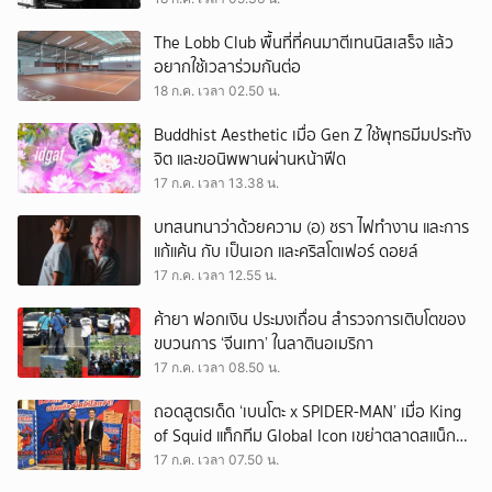
The Lobb Club พื้นที่ที่คนมาตีเทนนิสเสร็จ แล้ว
อยากใช้เวลาร่วมกันต่อ
18 ก.ค. เวลา 02.50 น.
Buddhist Aesthetic เมื่อ Gen Z ใช้พุทธมีมประทัง
จิต และขอนิพพานผ่านหน้าฟีด
17 ก.ค. เวลา 13.38 น.
บทสนทนาว่าด้วยความ (อ) ชรา ไฟทำงาน และการ
แก้แค้น กับ เป็นเอก และคริสโตเฟอร์ ดอยล์
17 ก.ค. เวลา 12.55 น.
ค้ายา ฟอกเงิน ประมงเถื่อน สำรวจการเติบโตของ
ขบวนการ ‘จีนเทา’ ในลาตินอเมริกา
17 ก.ค. เวลา 08.50 น.
ถอดสูตรเด็ด ‘เบนโตะ x SPIDER-MAN’ เมื่อ King
of Squid แท็กทีม Global Icon เขย่าตลาดสแน็ก
ครึ่งปีหลัง
17 ก.ค. เวลา 07.50 น.