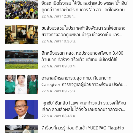
จัดรถ เปิดโรงแรม ให้เงินและตำแหน่ง พรรค ‘น้ำเงิน’
ถูกกล่าวหาอย่างไร กับการ ‘ฮั้ว สว.’ คดีโกงระดับ
ประเทศ
22 ก.ค. เวลา 12.38 น.
ขนส่งมวลชนในประเทศกำลังพัฒนา รถไฟตกราง
ขวางทางออกศูนย์ซ่อมบำรุง เช้าจรดเย็น แอร์
พอร์ตลิงก์ยังวิ่งได้ขบวนเดียว ชั่วโมงละคันเหมือน
22 ก.ค. เวลา 10.36 น.
เดิม
อีกหนึ่งมรดก คสช. หอประชุมกองทัพบก 3,400
ล้านบาท ที่สร้างเสร็จแล้ว แต่แทบไม่มีใครได้ใช้
22 ก.ค. เวลา 09.30 น.
อาสาสมัครสาธารณสุข กทม. กับบทบาท
Caregiver ภารกิจดูแลผู้ป่วยภาวะพึ่งพิง ประคับ
ประคองชุมชนเล็กในเมืองใหญ่
22 ก.ค. เวลา 09.25 น.
‘ศุภชัย’ ซัดกลับ iLaw-คณะก้าวหน้า รณรงค์ให้คน
เลือก สว.แล้วผลไม่ได้ดั่งใจ เลยออกมากล่าวหา
ภูมิใจไทยว่าฮั้ว
22 ก.ค. เวลา 08.46 น.
7 เรื่องที่ควรรู้ ก่อนเดินเข้า YUEDPAO Flagship