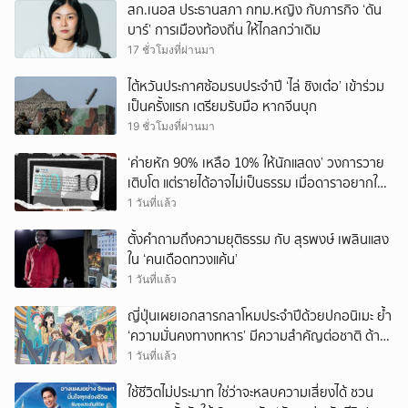
สก.เนอส ประธานสภา กทม.หญิง กับภารกิจ ‘ดัน
บาร์’ การเมืองท้องถิ่น ให้ไกลกว่าเดิม
17 ชั่วโมงที่ผ่านมา
ไต้หวันประกาศซ้อมรบประจำปี ‘ไล่ ชิงเต๋อ’ เข้าร่วม
เป็นครั้งแรก เตรียมรับมือ หากจีนบุก
19 ชั่วโมงที่ผ่านมา
‘ค่ายหัก 90% เหลือ 10% ให้นักแสดง’ วงการวาย
เติบโต แต่รายได้อาจไม่เป็นธรรม เมื่อดาราอยากให้มี
‘สัญญามาตรฐาน’
1 วันที่แล้ว
ตั้งคำถามถึงความยุติธรรม กับ สุรพงษ์ เพลินแสง
ใน ‘คนเดือดทวงแค้น’
1 วันที่แล้ว
ญี่ปุ่นเผยเอกสารกลาโหมประจำปีด้วยปกอนิเมะ ย้ำ
‘ความมั่นคงทางทหาร’ มีความสำคัญต่อชาติ ด้าน
จีนเตือน ขออย่าซ้ำรอยประวัติศาสตร์
1 วันที่แล้ว
ใช้ชีวิตไม่ประมาท ใช่ว่าจะหลบความเสี่ยงได้ ชวน