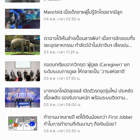
Manchild เมื่อเด็กชายผู้ไม่รู้จักโตอยากมีลูก
04 ส.ค. เวลา 02.50 น.
เราอาจได้เห็นช้างเปื้อนสารพิษ? เมื่อการลักลอบทิ้ง
ขยะอุตสาหกรรม ทำสัตว์ป่าในปราจีนฯ เสี่ยงปน
เปื้อน
03 ส.ค. เวลา 11.25 น.
ถอดบทเรียนจากวิกฤต ‘ผู้ดูแล (Caregiver)’ ยก
ระดับระบบการดูแล ให้กลายเป็น ‘วาระแห่งชาติ’
03 ส.ค. เวลา 07.50 น.
บางกอกโคมัตสุเซลส์ เปิดตัวรถขุดรุ่นใหม่ ประหยัด
เชื้อเพลิง รองรับงานหนัก พร้อมระบบติดตาม
เครื่องจักรผ่านดาวเทียม
03 ส.ค. เวลา 06.00 น.
ทำงานมาหลายปี แต่ได้เงินน้อยกว่า First Jobber
ทำไมการทำงานที่เดิมนานๆ ถึงเงินน้อย?
03 ส.ค. เวลา 02.50 น.