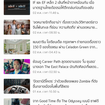
IF และ EF เหล็ก 2 เส้นที่หน้าตาเหมือนกัน เมื่อ
มาตรฐานไทยต้องรอให้ตึกถล่มก่อนถึงจะขยับ
02 ส.ค. เวลา 11.46 น.
‘จดหมายรักถึงอาม่า’ เรื่องราวประวัติศาสตร์ชาว
จีนโพ้นทะเล ที่ซ่อน ‘ความคิดถึง’ ผ่านจดหมาย
‘โพยก๊วน’
02 ส.ค. เวลา 08.50 น.
แมนดาริน โอเรียนเต็ล กรุงเทพฯ ถ่ายทอดเรื่องราว
150 ปี ของโรงแรม ผ่าน Celadon Green จาก
เครื่องศิลาดล
02 ส.ค. เวลา 04.43 น.
ย้อนดู Career Path สุดงดงามของ ‘โน ยุนซอ’
นางเอก The East Palace บัณฑิตศิลปะที่แสดง
เรื่องไหนก็ปัง
02 ส.ค. เวลา 02.50 น.
‘ปัตตานีดีโคตร’ ว่าด้วยเสียงเพลง Zombie ที่ดัง
ขึ้นกลางเมืองในพื้นที่สีแดง
01 ส.ค. เวลา 10.50 น.
จาก Good Time ถึง The Odyssey เบนนี ซาฟดี