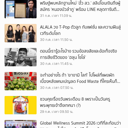
พริษฐ์พบหลักฐานใหม่ ‘ฮั้ว สว.’ สลิปโอนเงินถึงผู้
สมัคร ‘หนองบัวลำภู’ พร้อม LINE หลุดการันตี
ตำแหน่ง
31 ก.ค. เวลา 11.09 น.
ALALA วง T-Pop ตัวลูก กับแฟชั่น และความฝันสู่
เวทีระดับโลก
30 ก.ค. เวลา 11.50 น.
ตอนนี้เรารู้อะไรบ้าง รวมข้อสงสัยและข้อเท็จจริง
การเสียชีวิตของ ‘ฮลุน โซโล่’
30 ก.ค. เวลา 11.45 น.
จะทำอย่างไร ถ้า ‘ยางามิ ไลท์’ ไปโผล่ที่แผงผัก
เบื้องหลังแคมเปญลด Food Waste ที่ใครเห็นก็
ต้องหันมอง
30 ก.ค. เวลา 07.50 น.
ชวนคุยเรื่องวันพระเดือน 8 เพราะเป็นวันครู
พระพุทธเจ้าจึงเทศนา (?)
29 ก.ค. เวลา 09.50 น.
Global Wellness Summit 2026 เวทีที่สะท้อนว่า