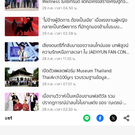
Wellness ไม่ใช่เทรนด์ แต่คือโครงสร้างเศรษฐกิจ
ใหม่ของโลก
29 ก.ค. เวลา 04.50 น.
“ไม่จ้างผู้จัดการ ต้องเป็นเมีย” เมื่อแรงงานผู้หญิง
กลายเป็นทรัพยากร ที่มักถูกมองข้ามในระบบ
เศรษฐกิจแรงงาน
29 ก.ค. เวลา 02.38 น.
เสียงดนตรีที่กลับมาของวาเลนไทน์บอย บทพิสูจน์
ความรักเหนือกาลเวลา ใน JAEHYUN FAN-CON
TOUR
28 ก.ค. เวลา 11.55 น.
เปิดตัวแพลตฟอร์ม Museum Thailand:
ThaiArch100yrs รวบรวมฐานข้อมูล
สถาปัตยกรรม 100 ปีภาคเหนือ มุ่งขับเคลื่อน
28 ก.ค. เวลา 07.51 น.
Heritage Economy
เมื่องานวิวาห์เป็นเหมือนงานเฟสติวัล รวม
ปรากฏการณ์น่าสนใจในงานแต่ง ของ ‘ณเดชน์-
ญาญ่า’ ทั้ง 3 ครั้ง
28 ก.ค. เวลา 02.50 น.
แชร์
วันที่คนจำนวนมากเสียใจ เพราะไม่ได้ ‘บัตรคนจน’
อาจเป็นวันที่เราควรหันกลับมามอง ‘บัตรทอง’
27 ก.ค. เวลา 11.50 น.