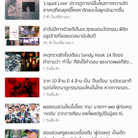
‘Liquid Love’ ปรากฏการณ์ลื่นไหลทางความรัก
สาเหตุที่คนยุคนี้โหยหารักแบบไม่ผูกมัดมากขึ้น
2 ชั่วโมงที่ผ่านมา
ล่าจับปีศาจด้วยดีเอ็นเอ สุดยอดนวัตกรรม พิชิต
อสูรร้ายที่ลอยนวลมานับสิบปี
20 ชั่วโมงที่ผ่านมา
เหตุกราดยิงโรงเรียน Sandy Hook 14 ปีของ
คำถามว่า ‘ทำไม’ ที่ยังไร้คำตอบ และบาดแผลที่ยัง
ทวงความรับผิดชอบไม่จบ
1 วันที่แล้ว
จาก 10 ล้าน มี 4 ล้าน เป็น ‘ปืนเถื่อน’ ระเบิดเวลาที่
รอก่อโศกนาฏกรรมรอบใหม่ในไทย หากการถอดบท
เรียนของรัฐเป็นเพียง ‘ลมปาก’
1 วันที่แล้ว
ผลสอบสวนใหม่ไม่โยง ‘เกม’ นายกฯ เผย ผู้ก่อเหตุ
‘กดดัน’ จากการเรียน เคยโพสต์รูปปืนปู่ลง IG
1 วันที่แล้ว
สอบสวนครูแนะแนวเบื้องต้น ‘ผู้ก่อเหตุ’ เป็นเด็ก