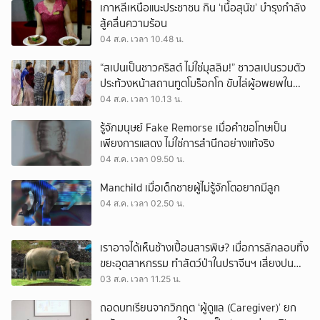
เกาหลีเหนือแนะประชาชน กิน ‘เนื้อสุนัข’ บำรุงกำลัง
สู้คลื่นความร้อน
04 ส.ค. เวลา 10.48 น.
“สเปนเป็นชาวคริสต์ ไม่ใช่มุสลิม!” ชาวสเปนรวมตัว
ประท้วงหน้าสถานทูตโมร็อกโก ขับไล่ผู้อพยพใน
เมืองเซวตาออกนอกประเทศ
04 ส.ค. เวลา 10.13 น.
รู้จักมนุษย์ Fake Remorse เมื่อคำขอโทษเป็น
เพียงการแสดง ไม่ใช่การสำนึกอย่างแท้จริง
04 ส.ค. เวลา 09.50 น.
Manchild เมื่อเด็กชายผู้ไม่รู้จักโตอยากมีลูก
04 ส.ค. เวลา 02.50 น.
เราอาจได้เห็นช้างเปื้อนสารพิษ? เมื่อการลักลอบทิ้ง
ขยะอุตสาหกรรม ทำสัตว์ป่าในปราจีนฯ เสี่ยงปน
เปื้อน
03 ส.ค. เวลา 11.25 น.
ถอดบทเรียนจากวิกฤต ‘ผู้ดูแล (Caregiver)’ ยก