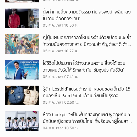
ตั้งคำถามถึงความยุติธรรม กับ สุรพงษ์ เพลินแสง
ใน ‘คนเดือดทวงแค้น’
05 ส.ค. เวลา 10.50 น.
ญี่ปุ่นเผยเอกสารกลาโหมประจำปีด้วยปกอนิเมะ ย้ำ
‘ความมั่นคงทางทหาร’ มีความสำคัญต่อชาติ ด้าน
จีนเตือน ขออย่าซ้ำรอยประวัติศาสตร์
05 ส.ค. เวลา 10.27 น.
ใช้ชีวิตไม่ประมาท ใช่ว่าจะหลบความเสี่ยงได้ ชวน
วางแผนตั้งรับให้ Smart กับ ‘ซัมซุงประกันชีวิต’
05 ส.ค. เวลา 07.41 น.
รู้จัก ‘Lostkid’ แบรนด์กระเป๋าหมอนของเด็กวัย 15
ที่มองเห็น Pain Point แล้วเปลี่ยนเป็นธุรกิจ
05 ส.ค. เวลา 02.50 น.
ห้อง Cockpit จะเป็นพื้นที่ของทุกเพศ พูดคุยกับ 5
นักบินหญิงของ ‘การบินไทย’ ที่พร้อมพาผู้โดยสาร
บินไปทั่วโลก
04 ส.ค. เวลา 10.50 น.