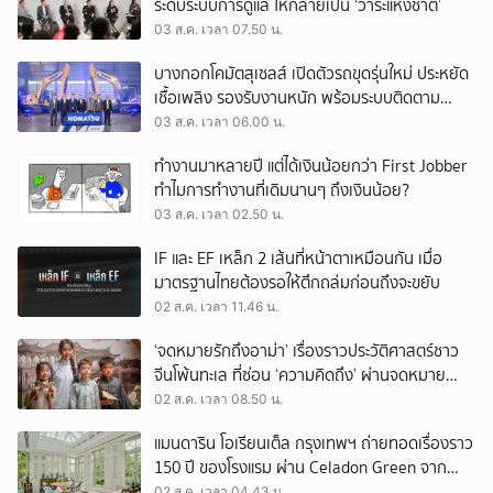
ระดับระบบการดูแล ให้กลายเป็น ‘วาระแห่งชาติ’
03 ส.ค. เวลา 07.50 น.
บางกอกโคมัตสุเซลส์ เปิดตัวรถขุดรุ่นใหม่ ประหยัด
เชื้อเพลิง รองรับงานหนัก พร้อมระบบติดตาม
เครื่องจักรผ่านดาวเทียม
03 ส.ค. เวลา 06.00 น.
ทำงานมาหลายปี แต่ได้เงินน้อยกว่า First Jobber
ทำไมการทำงานที่เดิมนานๆ ถึงเงินน้อย?
03 ส.ค. เวลา 02.50 น.
IF และ EF เหล็ก 2 เส้นที่หน้าตาเหมือนกัน เมื่อ
มาตรฐานไทยต้องรอให้ตึกถล่มก่อนถึงจะขยับ
02 ส.ค. เวลา 11.46 น.
‘จดหมายรักถึงอาม่า’ เรื่องราวประวัติศาสตร์ชาว
จีนโพ้นทะเล ที่ซ่อน ‘ความคิดถึง’ ผ่านจดหมาย
‘โพยก๊วน’
02 ส.ค. เวลา 08.50 น.
แมนดาริน โอเรียนเต็ล กรุงเทพฯ ถ่ายทอดเรื่องราว
150 ปี ของโรงแรม ผ่าน Celadon Green จาก
เครื่องศิลาดล
02 ส.ค. เวลา 04.43 น.