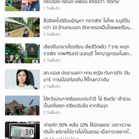
เรียบร้อย เรียนดี มีเพื่อน แต่เชื่อว่า ‘ติดเกม’
1 วันที่แล้ว
สื่อสิงคโปร์ย้อนปัญหา ‘กราดยิง’ ในไทย ระบุมีปืน
กว่า 10 ล้านกระบอก อัตราครองปืนโดยพลเรือน
สูงที่สุดในภูมิภาค
2 วันที่แล้ว
เสียงปืนกลางโรงเรียน เสียชีวิตแล้ว 7 ราย เหตุก
ราดยิง ‘เทพศิรินทร์ นนทบุรี’ โศกนาฏกรรมในสถาน
ศึกษา ครั้งที่ 2 ในรอบปี
2 วันที่แล้ว
สก.เนอส ประธานสภา กทม.หญิง กับภารกิจ ‘ดัน
บาร์’ การเมืองท้องถิ่น ให้ไกลกว่าเดิม
2 วันที่แล้ว
ไต้หวันประกาศซ้อมรบประจำปี ‘ไล่ ชิงเต๋อ’ เข้าร่วม
เป็นครั้งแรก เตรียมรับมือ หากจีนบุก
2 วันที่แล้ว
‘ค่ายหัก 90% เหลือ 10% ให้นักแสดง’ วงการวาย
เติบโต แต่รายได้อาจไม่เป็นธรรม เมื่อดาราอยากให้มี
‘สัญญามาตรฐาน’
06 ส.ค. เวลา 02.50 น.