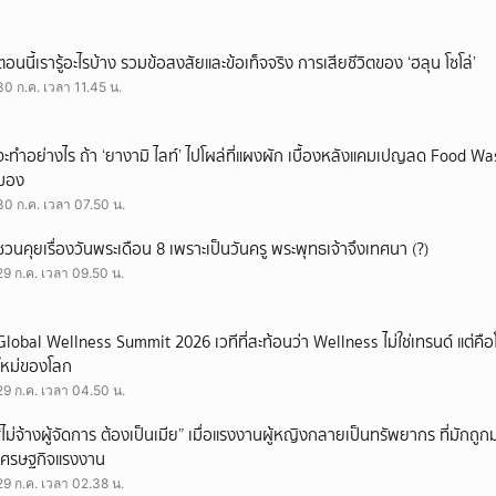
ตอนนี้เรารู้อะไรบ้าง รวมข้อสงสัยและข้อเท็จจริง การเสียชีวิตของ ‘ฮลุน โซโล่’
30 ก.ค. เวลา 11.45 น.
จะทำอย่างไร ถ้า ‘ยางามิ ไลท์’ ไปโผล่ที่แผงผัก เบื้องหลังแคมเปญลด Food Wast
มอง
30 ก.ค. เวลา 07.50 น.
ชวนคุยเรื่องวันพระเดือน 8 เพราะเป็นวันครู พระพุทธเจ้าจึงเทศนา (?)
29 ก.ค. เวลา 09.50 น.
Global Wellness Summit 2026 เวทีที่สะท้อนว่า Wellness ไม่ใช่เทรนด์ แต่คื
ใหม่ของโลก
29 ก.ค. เวลา 04.50 น.
“ไม่จ้างผู้จัดการ ต้องเป็นเมีย” เมื่อแรงงานผู้หญิงกลายเป็นทรัพยากร ที่มักถ
เศรษฐกิจแรงงาน
29 ก.ค. เวลา 02.38 น.