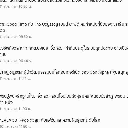
‘ปัตตานีดีโคตร’ ว่าด้วยเสียงเพลง Zombie ที่ดังขึ้นกลางเมืองในพื้นที่สีแดง
01 ส.ค. เวลา 10.50 น.
จาก Good Time ถึง The Odyssey เบนนี ซาฟดี คนทำหนังที่ยังมองหา เส้นทาง
เอง
01 ส.ค. เวลา 08.50 น.
ยิ่งชีพกังวล หาก กกต.นิ่งเฉย ‘ฮั้ว สว.’ เท่ากับประตูในระบบถูกปิดตาย อาจเป็
ถนน’
01 ส.ค. เวลา 06.40 น.
Babyjolystar ผู้นำวัฒนธรรมบนโลกอินเทอร์เน็ต ของ Gen Alpha ที่คุยสนุกส
31 ก.ค. เวลา 11.41 น.
พริษฐ์พบหลักฐานใหม่ ‘ฮั้ว สว.’ สลิปโอนเงินถึงผู้สมัคร ‘หนองบัวลำภู’ พร้อม 
ตำแหน่ง
31 ก.ค. เวลา 11.09 น.
ALALA วง T-Pop ตัวลูก กับแฟชั่น และความฝันสู่เวทีระดับโลก
30 ก.ค. เวลา 11.50 น.