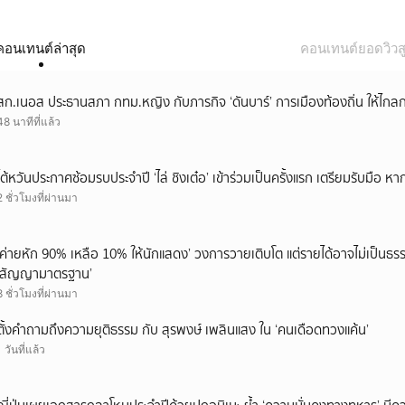
คอนเทนต์ล่าสุด
คอนเทนต์ยอดวิวสู
สก.เนอส ประธานสภา กทม.หญิง กับภารกิจ ‘ดันบาร์’ การเมืองท้องถิ่น ให้ไกลก
48 นาทีที่แล้ว
ไต้หวันประกาศซ้อมรบประจำปี ‘ไล่ ชิงเต๋อ’ เข้าร่วมเป็นครั้งแรก เตรียมรับมือ หา
2 ชั่วโมงที่ผ่านมา
‘ค่ายหัก 90% เหลือ 10% ให้นักแสดง’ วงการวายเติบโต แต่รายได้อาจไม่เป็นธรร
‘สัญญามาตรฐาน’
8 ชั่วโมงที่ผ่านมา
ตั้งคำถามถึงความยุติธรรม กับ สุรพงษ์ เพลินแสง ใน ‘คนเดือดทวงแค้น’
1 วันที่แล้ว