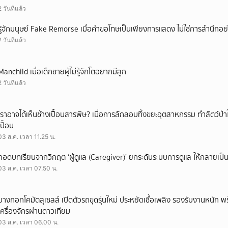
2 วันที่แล้ว
รู้จักมนุษย์ Fake Remorse เมื่อคำขอโทษเป็นเพียงการแสดง ไม่ใช่การสำนึกอย่
2 วันที่แล้ว
Manchild เมื่อเด็กชายผู้ไม่รู้จักโตอยากมีลูก
2 วันที่แล้ว
เราอาจได้เห็นช้างเปื้อนสารพิษ? เมื่อการลักลอบทิ้งขยะอุตสาหกรรม ทำสัตว์ป่า
เปื้อน
03 ส.ค. เวลา 11.25 น.
ถอดบทเรียนจากวิกฤต ‘ผู้ดูแล (Caregiver)’ ยกระดับระบบการดูแล ให้กลายเป็น 
03 ส.ค. เวลา 07.50 น.
บางกอกโคมัตสุเซลส์ เปิดตัวรถขุดรุ่นใหม่ ประหยัดเชื้อเพลิง รองรับงานหนัก 
เครื่องจักรผ่านดาวเทียม
03 ส.ค. เวลา 06.00 น.