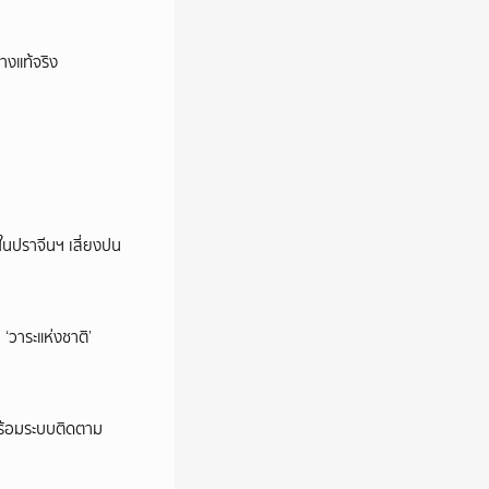
างแท้จริง
ในปราจีนฯ เสี่ยงปน
‘วาระแห่งชาติ’
พร้อมระบบติดตาม