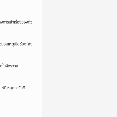
การเล่าเรื่องของตัว
นชนวนเหตุเปิดช่อง ‘ลง
ุดในจักรวาล
LINE หลุดการันตี