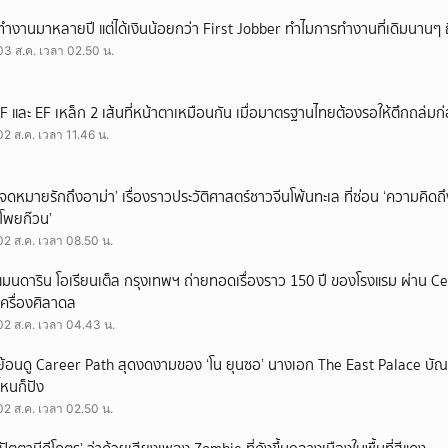
ทำงานมาหลายปี แต่ได้เงินน้อยกว่า First Jobber ทำไมการทำงานที่เดิมนานๆ ถ
03 ส.ค. เวลา 02.50 น.
IF และ EF เหล็ก 2 เส้นที่หน้าตาเหมือนกัน เมื่อมาตรฐานไทยต้องรอให้ตึกถล่มก
02 ส.ค. เวลา 11.46 น.
‘จดหมายรักถึงอาม่า’ เรื่องราวประวัติศาสตร์ชาวจีนโพ้นทะเล ที่ซ่อน ‘ความคิด
‘โพยก๊วน’
02 ส.ค. เวลา 08.50 น.
แมนดาริน โอเรียนเต็ล กรุงเทพฯ ถ่ายทอดเรื่องราว 150 ปี ของโรงแรม ผ่าน 
เครื่องศิลาดล
02 ส.ค. เวลา 04.43 น.
ย้อนดู Career Path สุดงดงามของ ‘โน ยุนซอ’ นางเอก The East Palace บัณฑิ
ไหนก็ปัง
02 ส.ค. เวลา 02.50 น.