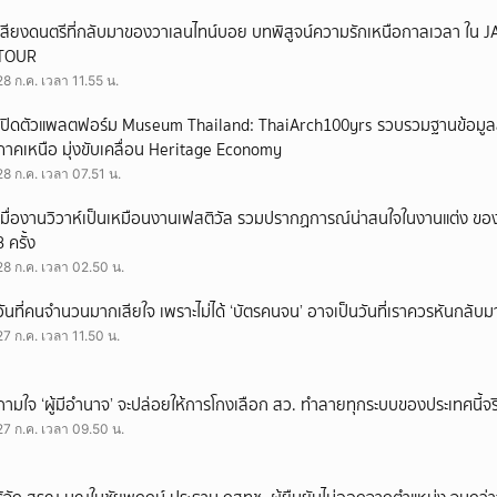
เสียงดนตรีที่กลับมาของวาเลนไทน์บอย บทพิสูจน์ความรักเหนือกาลเวลา ใ
TOUR
28 ก.ค. เวลา 11.55 น.
เปิดตัวแพลตฟอร์ม Museum Thailand: ThaiArch100yrs รวบรวมฐานข้อมูล
ภาคเหนือ มุ่งขับเคลื่อน Heritage Economy
28 ก.ค. เวลา 07.51 น.
เมื่องานวิวาห์เป็นเหมือนงานเฟสติวัล รวมปรากฏการณ์น่าสนใจในงานแต่ง ของ
3 ครั้ง
28 ก.ค. เวลา 02.50 น.
วันที่คนจำนวนมากเสียใจ เพราะไม่ได้ ‘บัตรคนจน’ อาจเป็นวันที่เราควรหันกลับ
27 ก.ค. เวลา 11.50 น.
ถามใจ ‘ผู้มีอำนาจ’ จะปล่อยให้การโกงเลือก สว. ทำลายทุกระบบของประเทศนี้จร
27 ก.ค. เวลา 09.50 น.