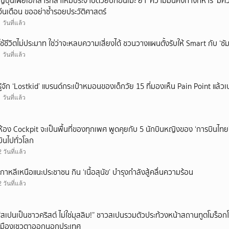
ญี่ปุ่นเผยเอกสารกลาโหมประจำปีด้วยปกอนิเมะ ย้ำ ‘ความมั่นคงทางทหาร’ มีค
จีนเตือน ขออย่าซ้ำรอยประวัติศาสตร์
1 วันที่แล้ว
ใช้ชีวิตไม่ประมาท ใช่ว่าจะหลบความเสี่ยงได้ ชวนวางแผนตั้งรับให้ Smart กับ ‘ซัม
1 วันที่แล้ว
รู้จัก ‘Lostkid’ แบรนด์กระเป๋าหมอนของเด็กวัย 15 ที่มองเห็น Pain Point แล้วเป
1 วันที่แล้ว
ห้อง Cockpit จะเป็นพื้นที่ของทุกเพศ พูดคุยกับ 5 นักบินหญิงของ ‘การบินไทย
บินไปทั่วโลก
2 วันที่แล้ว
เกาหลีเหนือแนะประชาชน กิน ‘เนื้อสุนัข’ บำรุงกำลังสู้คลื่นความร้อน
2 วันที่แล้ว
“สเปนเป็นชาวคริสต์ ไม่ใช่มุสลิม!” ชาวสเปนรวมตัวประท้วงหน้าสถานทูตโมร็อกโ
เมืองเซวตาออกนอกประเทศ