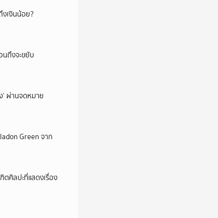
ึงเงินน้อย?
่อนถึงจะขยับ
ถึง’ ผ่านจดหมาย
Celadon Green จาก
ตศิลปะที่แสดงเรื่อง