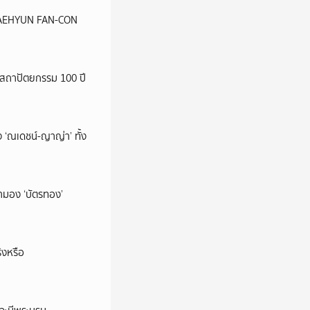
น JAEHYUN FAN-CON
สถาปัตยกรรม 100 ปี
 ‘ณเดชน์-ญาญ่า’ ทั้ง
มามอง ‘บัตรทอง’
ิงหรือ