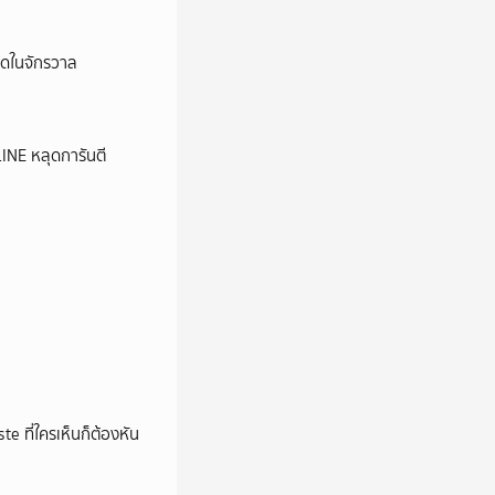
ุดในจักรวาล
LINE หลุดการันตี
e ที่ใครเห็นก็ต้องหัน