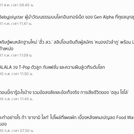
01 ส.ค. เวลา 06.40 น.
Babyjolystar ผู้นำวัฒนธรรมบนโลกอินเทอร์เน็ต ของ Gen Alpha ที่คุยสนุกส
31 ก.ค. เวลา 11.41 น.
พริษฐ์พบหลักฐานใหม่ ‘ฮั้ว สว.’ สลิปโอนเงินถึงผู้สมัคร ‘หนองบัวลำภู’ พร้อม 
ตำแหน่ง
31 ก.ค. เวลา 11.09 น.
ALALA วง T-Pop ตัวลูก กับแฟชั่น และความฝันสู่เวทีระดับโลก
30 ก.ค. เวลา 11.50 น.
ตอนนี้เรารู้อะไรบ้าง รวมข้อสงสัยและข้อเท็จจริง การเสียชีวิตของ ‘ฮลุน โซโล่’
30 ก.ค. เวลา 11.45 น.
จะทำอย่างไร ถ้า ‘ยางามิ ไลท์’ ไปโผล่ที่แผงผัก เบื้องหลังแคมเปญลด Food Wast
มอง
30 ก.ค. เวลา 07.50 น.