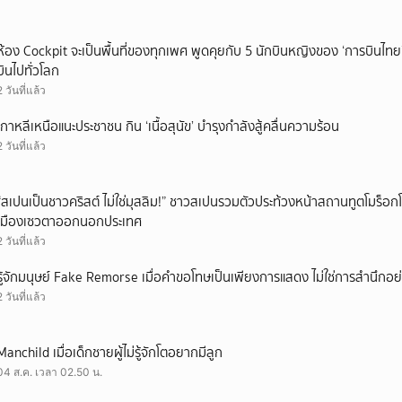
ห้อง Cockpit จะเป็นพื้นที่ของทุกเพศ พูดคุยกับ 5 นักบินหญิงของ ‘การบินไทย
บินไปทั่วโลก
2 วันที่แล้ว
เกาหลีเหนือแนะประชาชน กิน ‘เนื้อสุนัข’ บำรุงกำลังสู้คลื่นความร้อน
2 วันที่แล้ว
“สเปนเป็นชาวคริสต์ ไม่ใช่มุสลิม!” ชาวสเปนรวมตัวประท้วงหน้าสถานทูตโมร็อกโ
เมืองเซวตาออกนอกประเทศ
2 วันที่แล้ว
รู้จักมนุษย์ Fake Remorse เมื่อคำขอโทษเป็นเพียงการแสดง ไม่ใช่การสำนึกอย่
2 วันที่แล้ว
Manchild เมื่อเด็กชายผู้ไม่รู้จักโตอยากมีลูก
04 ส.ค. เวลา 02.50 น.