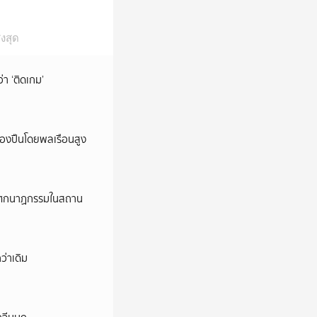
งสุด
ว่า ‘ติดเกม’
ครองปืนโดยพลเรือนสูง
ี’ โศกนาฏกรรมในสถาน
ว่าเดิม