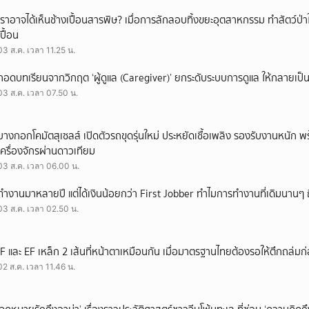
เราอาจได้เห็นช้างเปื้อนสารพิษ? เมื่อการลักลอบทิ้งขยะอุตสาหกรรม ทำสัตว์ป่า
เปื้อน
03 ส.ค. เวลา 11.25 น.
ถอดบทเรียนจากวิกฤต ‘ผู้ดูแล (Caregiver)’ ยกระดับระบบการดูแล ให้กลายเป็น 
03 ส.ค. เวลา 07.50 น.
บางกอกโคมัตสุเซลส์ เปิดตัวรถขุดรุ่นใหม่ ประหยัดเชื้อเพลิง รองรับงานหนัก 
เครื่องจักรผ่านดาวเทียม
03 ส.ค. เวลา 06.00 น.
ทำงานมาหลายปี แต่ได้เงินน้อยกว่า First Jobber ทำไมการทำงานที่เดิมนานๆ ถ
03 ส.ค. เวลา 02.50 น.
IF และ EF เหล็ก 2 เส้นที่หน้าตาเหมือนกัน เมื่อมาตรฐานไทยต้องรอให้ตึกถล่มก
02 ส.ค. เวลา 11.46 น.