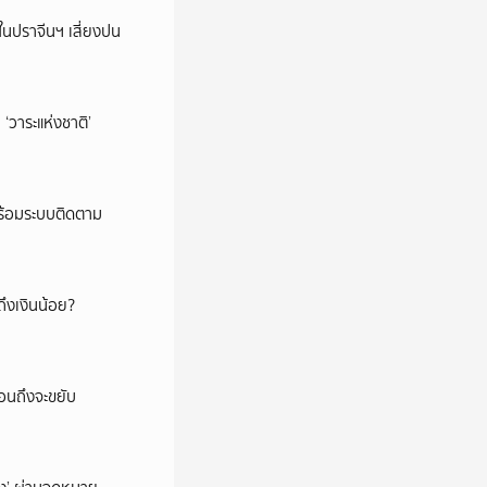
ในปราจีนฯ เสี่ยงปน
‘วาระแห่งชาติ’
พร้อมระบบติดตาม
ึงเงินน้อย?
่อนถึงจะขยับ