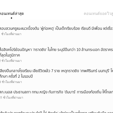
คอนเทนต์ล่าสุด
คอนเทนต์ยอดวิวสู
สอบสวนครูแนะแนวเบื้องต้น ‘ผู้ก่อเหตุ’ เป็นเด็กเรียบร้อย เรียนดี มีเพื่อน แต่เชื่อ
1 ชั่วโมงที่ผ่านมา
สื่อสิงคโปร์ย้อนปัญหา ‘กราดยิง’ ในไทย ระบุมีปืนกว่า 10 ล้านกระบอก อัตรา
ที่สุดในภูมิภาค
2 ชั่วโมงที่ผ่านมา
เสียงปืนกลางโรงเรียน เสียชีวิตแล้ว 7 ราย เหตุกราดยิง ‘เทพศิรินทร์ นนทบุร
ศึกษา ครั้งที่ 2 ในรอบปี
3 ชั่วโมงที่ผ่านมา
สก.เนอส ประธานสภา กทม.หญิง กับภารกิจ ‘ดันบาร์’ การเมืองท้องถิ่น ให้ไกลก
21 ชั่วโมงที่ผ่านมา