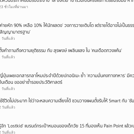
ไต้หวันประกาศซ้อมรบประจำปี ‘ไล่ ชิงเต๋อ’ เข้าร่วมเป็นครั้งแรก เตรียมรับมือ หา
23 ชั่วโมงที่ผ่านมา
‘ค่ายหัก 90% เหลือ 10% ให้นักแสดง’ วงการวายเติบโต แต่รายได้อาจไม่เป็นธรร
‘สัญญามาตรฐาน’
1 วันที่แล้ว
ตั้งคำถามถึงความยุติธรรม กับ สุรพงษ์ เพลินแสง ใน ‘คนเดือดทวงแค้น’
1 วันที่แล้ว
ญี่ปุ่นเผยเอกสารกลาโหมประจำปีด้วยปกอนิเมะ ย้ำ ‘ความมั่นคงทางทหาร’ มีค
จีนเตือน ขออย่าซ้ำรอยประวัติศาสตร์
1 วันที่แล้ว
ใช้ชีวิตไม่ประมาท ใช่ว่าจะหลบความเสี่ยงได้ ชวนวางแผนตั้งรับให้ Smart กับ ‘ซัม
2 วันที่แล้ว
รู้จัก ‘Lostkid’ แบรนด์กระเป๋าหมอนของเด็กวัย 15 ที่มองเห็น Pain Point แล้วเป
2 วันที่แล้ว