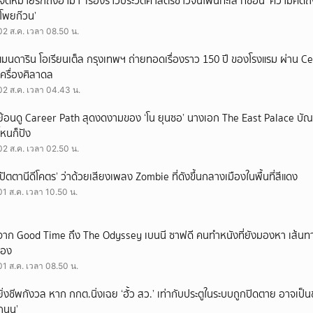
‘จดหมายรักถึงอาม่า’ เรื่องราวประวัติศาสตร์ชาวจีนโพ้นทะเล ที่ซ่อน ‘ความคิด
‘โพยก๊วน’
02 ส.ค. เวลา 08.50 น.
แมนดาริน โอเรียนเต็ล กรุงเทพฯ ถ่ายทอดเรื่องราว 150 ปี ของโรงแรม ผ่าน 
เครื่องศิลาดล
02 ส.ค. เวลา 04.43 น.
ย้อนดู Career Path สุดงดงามของ ‘โน ยุนซอ’ นางเอก The East Palace บัณฑิ
ไหนก็ปัง
02 ส.ค. เวลา 02.50 น.
‘ปัตตานีดีโคตร’ ว่าด้วยเสียงเพลง Zombie ที่ดังขึ้นกลางเมืองในพื้นที่สีแดง
01 ส.ค. เวลา 10.50 น.
จาก Good Time ถึง The Odyssey เบนนี ซาฟดี คนทำหนังที่ยังมองหา เส้นทาง
เอง
01 ส.ค. เวลา 08.50 น.
ยิ่งชีพกังวล หาก กกต.นิ่งเฉย ‘ฮั้ว สว.’ เท่ากับประตูในระบบถูกปิดตาย อาจเป็
ถนน’