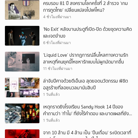
ครบรอบ 81 ปี สงครามโลกครั้งที่ 2 สำรวจ ‘เกม
การทูตไทย’ เปลี่ยนแปลงไปแค่ไหน?
4 ชั่วโมงที่ผ่านมา
‘No Exit’ หลังบานประตูที่เปิด-ปิด ด้วยชุดความคิด
และเจตจำนง
6 ชั่วโมงที่ผ่านมา
‘Liquid Love’ ปรากฏการณ์ลื่นไหลทางความรัก
สาเหตุที่คนยุคนี้โหยหารักแบบไม่ผูกมัดมากขึ้น
11 ชั่วโมงที่ผ่านมา
ล่าจับปีศาจด้วยดีเอ็นเอ สุดยอดนวัตกรรม พิชิต
อสูรร้ายที่ลอยนวลมานับสิบปี
1 วันที่แล้ว
เหตุกราดยิงโรงเรียน Sandy Hook 14 ปีของ
คำถามว่า ‘ทำไม’ ที่ยังไร้คำตอบ และบาดแผลที่ยัง
ทวงความรับผิดชอบไม่จบ
1 วันที่แล้ว
จาก 10 ล้าน มี 4 ล้าน เป็น ‘ปืนเถื่อน’ ระเบิดเวลาที่