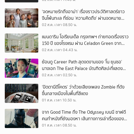
‘จดหมายรักถึงอาม่า’ เรื่องราวประวัติศาสตร์ชาว
จีนโพ้นทะเล ที่ซ่อน ‘ความคิดถึง’ ผ่านจดหมาย
‘โพยก๊วน’
02 ส.ค. เวลา 08.50 น.
แมนดาริน โอเรียนเต็ล กรุงเทพฯ ถ่ายทอดเรื่องราว
150 ปี ของโรงแรม ผ่าน Celadon Green จาก
เครื่องศิลาดล
02 ส.ค. เวลา 04.43 น.
ย้อนดู Career Path สุดงดงามของ ‘โน ยุนซอ’
นางเอก The East Palace บัณฑิตศิลปะที่แสดง
เรื่องไหนก็ปัง
02 ส.ค. เวลา 02.50 น.
‘ปัตตานีดีโคตร’ ว่าด้วยเสียงเพลง Zombie ที่ดัง
ขึ้นกลางเมืองในพื้นที่สีแดง
01 ส.ค. เวลา 10.50 น.
จาก Good Time ถึง The Odyssey เบนนี ซาฟดี
คนทำหนังที่ยังมองหา เส้นทางการเล่าเรื่องของตัว
เอง
01 ส.ค. เวลา 08.50 น.