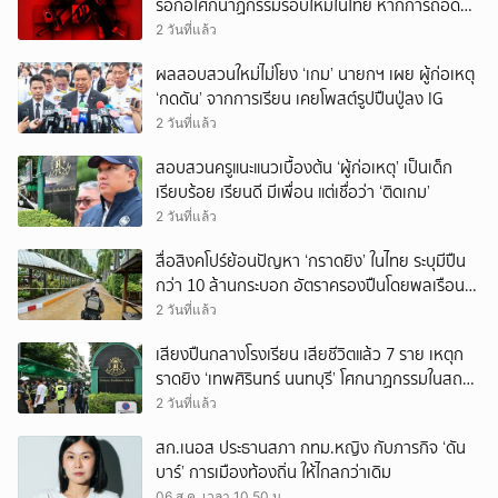
รอก่อโศกนาฏกรรมรอบใหม่ในไทย หากการถอดบท
เรียนของรัฐเป็นเพียง ‘ลมปาก’
2 วันที่แล้ว
ผลสอบสวนใหม่ไม่โยง ‘เกม’ นายกฯ เผย ผู้ก่อเหตุ
‘กดดัน’ จากการเรียน เคยโพสต์รูปปืนปู่ลง IG
2 วันที่แล้ว
สอบสวนครูแนะแนวเบื้องต้น ‘ผู้ก่อเหตุ’ เป็นเด็ก
เรียบร้อย เรียนดี มีเพื่อน แต่เชื่อว่า ‘ติดเกม’
2 วันที่แล้ว
สื่อสิงคโปร์ย้อนปัญหา ‘กราดยิง’ ในไทย ระบุมีปืน
กว่า 10 ล้านกระบอก อัตราครองปืนโดยพลเรือน
สูงที่สุดในภูมิภาค
2 วันที่แล้ว
เสียงปืนกลางโรงเรียน เสียชีวิตแล้ว 7 ราย เหตุก
ราดยิง ‘เทพศิรินทร์ นนทบุรี’ โศกนาฏกรรมในสถาน
ศึกษา ครั้งที่ 2 ในรอบปี
2 วันที่แล้ว
สก.เนอส ประธานสภา กทม.หญิง กับภารกิจ ‘ดัน
บาร์’ การเมืองท้องถิ่น ให้ไกลกว่าเดิม
06 ส.ค. เวลา 10.50 น.