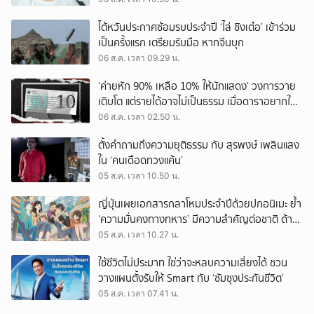
ไต้หวันประกาศซ้อมรบประจำปี ‘ไล่ ชิงเต๋อ’ เข้าร่วม
เป็นครั้งแรก เตรียมรับมือ หากจีนบุก
06 ส.ค. เวลา 09.29 น.
‘ค่ายหัก 90% เหลือ 10% ให้นักแสดง’ วงการวาย
เติบโต แต่รายได้อาจไม่เป็นธรรม เมื่อดาราอยากให้มี
‘สัญญามาตรฐาน’
06 ส.ค. เวลา 02.50 น.
ตั้งคำถามถึงความยุติธรรม กับ สุรพงษ์ เพลินแสง
ใน ‘คนเดือดทวงแค้น’
05 ส.ค. เวลา 10.50 น.
ญี่ปุ่นเผยเอกสารกลาโหมประจำปีด้วยปกอนิเมะ ย้ำ
‘ความมั่นคงทางทหาร’ มีความสำคัญต่อชาติ ด้าน
จีนเตือน ขออย่าซ้ำรอยประวัติศาสตร์
05 ส.ค. เวลา 10.27 น.
ใช้ชีวิตไม่ประมาท ใช่ว่าจะหลบความเสี่ยงได้ ชวน
วางแผนตั้งรับให้ Smart กับ ‘ซัมซุงประกันชีวิต’
05 ส.ค. เวลา 07.41 น.