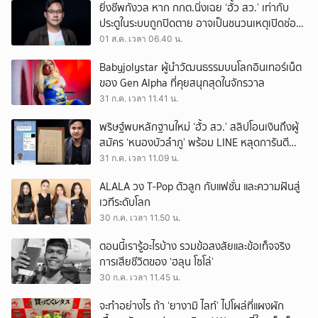
ยิ่งชีพกังวล หาก กกต.นิ่งเฉย ‘ฮั้ว สว.’ เท่ากับ
ประตูในระบบถูกปิดตาย อาจเป็นชนวนเหตุเปิดช่อง
‘ลงถนน’
01 ส.ค. เวลา 06.40 น.
Babyjolystar ผู้นำวัฒนธรรมบนโลกอินเทอร์เน็ต
ของ Gen Alpha ที่คุยสนุกสุดในจักรวาล
31 ก.ค. เวลา 11.41 น.
พริษฐ์พบหลักฐานใหม่ ‘ฮั้ว สว.’ สลิปโอนเงินถึงผู้
สมัคร ‘หนองบัวลำภู’ พร้อม LINE หลุดการันตี
ตำแหน่ง
31 ก.ค. เวลา 11.09 น.
ALALA วง T-Pop ตัวลูก กับแฟชั่น และความฝันสู่
เวทีระดับโลก
30 ก.ค. เวลา 11.50 น.
ตอนนี้เรารู้อะไรบ้าง รวมข้อสงสัยและข้อเท็จจริง
การเสียชีวิตของ ‘ฮลุน โซโล่’
30 ก.ค. เวลา 11.45 น.
จะทำอย่างไร ถ้า ‘ยางามิ ไลท์’ ไปโผล่ที่แผงผัก