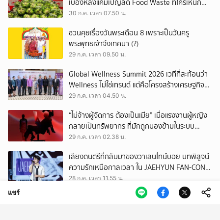
เบื้องหลังแคมเปญลด Food Waste ที่ใครเห็นก็
ต้องหันมอง
30 ก.ค. เวลา 07.50 น.
ชวนคุยเรื่องวันพระเดือน 8 เพราะเป็นวันครู
พระพุทธเจ้าจึงเทศนา (?)
29 ก.ค. เวลา 09.50 น.
Global Wellness Summit 2026 เวทีที่สะท้อนว่า
Wellness ไม่ใช่เทรนด์ แต่คือโครงสร้างเศรษฐกิจ
ใหม่ของโลก
29 ก.ค. เวลา 04.50 น.
“ไม่จ้างผู้จัดการ ต้องเป็นเมีย” เมื่อแรงงานผู้หญิง
กลายเป็นทรัพยากร ที่มักถูกมองข้ามในระบบ
เศรษฐกิจแรงงาน
29 ก.ค. เวลา 02.38 น.
เสียงดนตรีที่กลับมาของวาเลนไทน์บอย บทพิสูจน์
ความรักเหนือกาลเวลา ใน JAEHYUN FAN-CON
TOUR
28 ก.ค. เวลา 11.55 น.
แชร์
เปิดตัวแพลตฟอร์ม Museum Thailand:
ThaiArch100yrs รวบรวมฐานข้อมูล
สถาปัตยกรรม 100 ปีภาคเหนือ มุ่งขับเคลื่อน
28 ก.ค. เวลา 07.51 น.