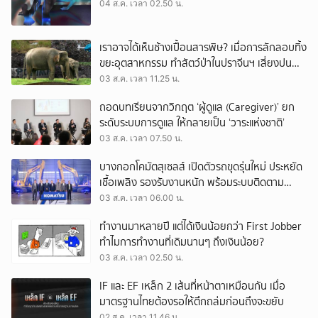
04 ส.ค. เวลา 02.50 น.
เราอาจได้เห็นช้างเปื้อนสารพิษ? เมื่อการลักลอบทิ้ง
ขยะอุตสาหกรรม ทำสัตว์ป่าในปราจีนฯ เสี่ยงปน
เปื้อน
03 ส.ค. เวลา 11.25 น.
ถอดบทเรียนจากวิกฤต ‘ผู้ดูแล (Caregiver)’ ยก
ระดับระบบการดูแล ให้กลายเป็น ‘วาระแห่งชาติ’
03 ส.ค. เวลา 07.50 น.
บางกอกโคมัตสุเซลส์ เปิดตัวรถขุดรุ่นใหม่ ประหยัด
เชื้อเพลิง รองรับงานหนัก พร้อมระบบติดตาม
เครื่องจักรผ่านดาวเทียม
03 ส.ค. เวลา 06.00 น.
ทำงานมาหลายปี แต่ได้เงินน้อยกว่า First Jobber
ทำไมการทำงานที่เดิมนานๆ ถึงเงินน้อย?
03 ส.ค. เวลา 02.50 น.
IF และ EF เหล็ก 2 เส้นที่หน้าตาเหมือนกัน เมื่อ
มาตรฐานไทยต้องรอให้ตึกถล่มก่อนถึงจะขยับ
02 ส.ค. เวลา 11.46 น.