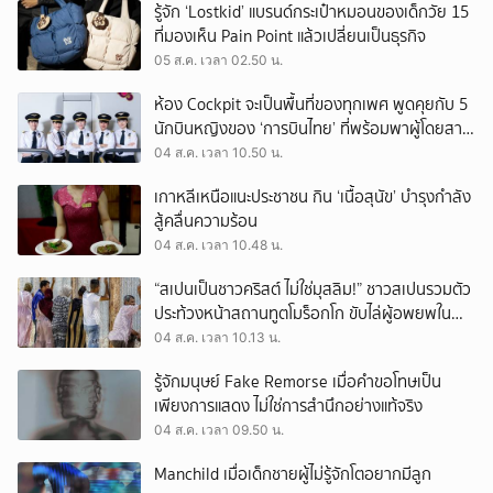
รู้จัก ‘Lostkid’ แบรนด์กระเป๋าหมอนของเด็กวัย 15
ที่มองเห็น Pain Point แล้วเปลี่ยนเป็นธุรกิจ
05 ส.ค. เวลา 02.50 น.
ห้อง Cockpit จะเป็นพื้นที่ของทุกเพศ พูดคุยกับ 5
นักบินหญิงของ ‘การบินไทย’ ที่พร้อมพาผู้โดยสาร
บินไปทั่วโลก
04 ส.ค. เวลา 10.50 น.
เกาหลีเหนือแนะประชาชน กิน ‘เนื้อสุนัข’ บำรุงกำลัง
สู้คลื่นความร้อน
04 ส.ค. เวลา 10.48 น.
“สเปนเป็นชาวคริสต์ ไม่ใช่มุสลิม!” ชาวสเปนรวมตัว
ประท้วงหน้าสถานทูตโมร็อกโก ขับไล่ผู้อพยพใน
เมืองเซวตาออกนอกประเทศ
04 ส.ค. เวลา 10.13 น.
รู้จักมนุษย์ Fake Remorse เมื่อคำขอโทษเป็น
เพียงการแสดง ไม่ใช่การสำนึกอย่างแท้จริง
04 ส.ค. เวลา 09.50 น.
Manchild เมื่อเด็กชายผู้ไม่รู้จักโตอยากมีลูก