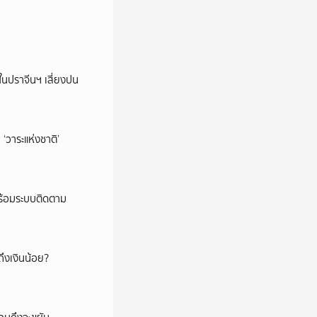
ในปราจีนฯ เสี่ยงปน
‘วาระแห่งชาติ’
พร้อมระบบติดตาม
ึงเงินน้อย?