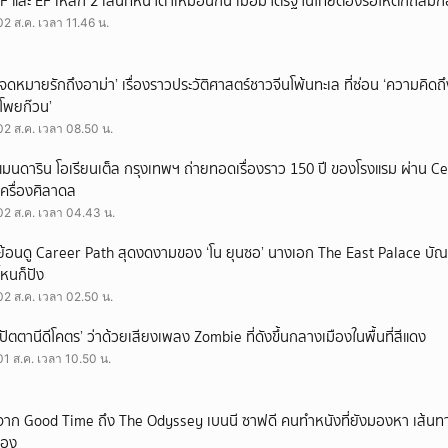
IF และ EF เหล็ก 2 เส้นที่หน้าตาเหมือนกัน เมื่อมาตรฐานไทยต้องรอให้ตึกถล่มก
02 ส.ค. เวลา 11.46 น.
‘จดหมายรักถึงอาม่า’ เรื่องราวประวัติศาสตร์ชาวจีนโพ้นทะเล ที่ซ่อน ‘ความคิด
‘โพยก๊วน’
02 ส.ค. เวลา 08.50 น.
แมนดาริน โอเรียนเต็ล กรุงเทพฯ ถ่ายทอดเรื่องราว 150 ปี ของโรงแรม ผ่าน 
เครื่องศิลาดล
02 ส.ค. เวลา 04.43 น.
ย้อนดู Career Path สุดงดงามของ ‘โน ยุนซอ’ นางเอก The East Palace บัณฑิ
ไหนก็ปัง
02 ส.ค. เวลา 02.50 น.
‘ปัตตานีดีโคตร’ ว่าด้วยเสียงเพลง Zombie ที่ดังขึ้นกลางเมืองในพื้นที่สีแดง
01 ส.ค. เวลา 10.50 น.
จาก Good Time ถึง The Odyssey เบนนี ซาฟดี คนทำหนังที่ยังมองหา เส้นทาง
เอง