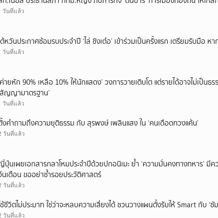
สก.เนอส ประธานสภา กทม.หญิง กับภารกิจ ‘ดันบาร์’ การเมืองท้องถิ่น ให้ไกลก
1 วันที่แล้ว
ไต้หวันประกาศซ้อมรบประจำปี ‘ไล่ ชิงเต๋อ’ เข้าร่วมเป็นครั้งแรก เตรียมรับมือ หา
1 วันที่แล้ว
‘ค่ายหัก 90% เหลือ 10% ให้นักแสดง’ วงการวายเติบโต แต่รายได้อาจไม่เป็นธรร
‘สัญญามาตรฐาน’
1 วันที่แล้ว
ตั้งคำถามถึงความยุติธรรม กับ สุรพงษ์ เพลินแสง ใน ‘คนเดือดทวงแค้น’
2 วันที่แล้ว
ญี่ปุ่นเผยเอกสารกลาโหมประจำปีด้วยปกอนิเมะ ย้ำ ‘ความมั่นคงทางทหาร’ มีค
จีนเตือน ขออย่าซ้ำรอยประวัติศาสตร์
2 วันที่แล้ว
ใช้ชีวิตไม่ประมาท ใช่ว่าจะหลบความเสี่ยงได้ ชวนวางแผนตั้งรับให้ Smart กับ ‘ซัม
2 วันที่แล้ว