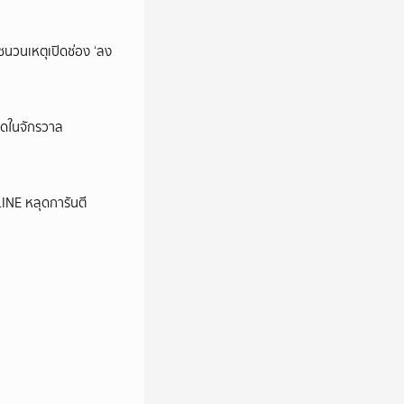
นชนวนเหตุเปิดช่อง ‘ลง
ุดในจักรวาล
LINE หลุดการันตี