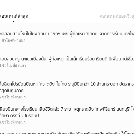
คอนเทนต์ล่าสุด
คอนเทนต์ยอดวิวสู
ผลสอบสวนใหม่ไม่โยง ‘เกม’ นายกฯ เผย ผู้ก่อเหตุ ‘กดดัน’ จากการเรียน เคยโพส
1 ชั่วโมงที่ผ่านมา
สอบสวนครูแนะแนวเบื้องต้น ‘ผู้ก่อเหตุ’ เป็นเด็กเรียบร้อย เรียนดี มีเพื่อน แต่เชื่อ
4 ชั่วโมงที่ผ่านมา
สื่อสิงคโปร์ย้อนปัญหา ‘กราดยิง’ ในไทย ระบุมีปืนกว่า 10 ล้านกระบอก อัตรา
ที่สุดในภูมิภาค
5 ชั่วโมงที่ผ่านมา
เสียงปืนกลางโรงเรียน เสียชีวิตแล้ว 7 ราย เหตุกราดยิง ‘เทพศิรินทร์ นนทบุร
ศึกษา ครั้งที่ 2 ในรอบปี
6 ชั่วโมงที่ผ่านมา