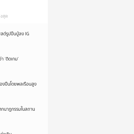
งสุด
ต์รูปปืนปู่ลง IG
ว่า ‘ติดเกม’
ครองปืนโดยพลเรือนสูง
ี’ โศกนาฏกรรมในสถาน