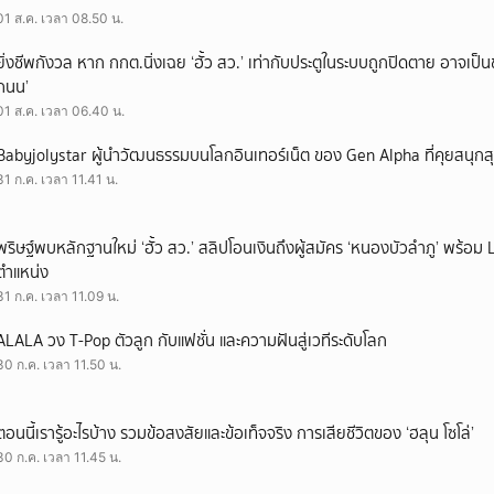
01 ส.ค. เวลา 08.50 น.
ยิ่งชีพกังวล หาก กกต.นิ่งเฉย ‘ฮั้ว สว.’ เท่ากับประตูในระบบถูกปิดตาย อาจเป็
ถนน’
01 ส.ค. เวลา 06.40 น.
Babyjolystar ผู้นำวัฒนธรรมบนโลกอินเทอร์เน็ต ของ Gen Alpha ที่คุยสนุกส
31 ก.ค. เวลา 11.41 น.
พริษฐ์พบหลักฐานใหม่ ‘ฮั้ว สว.’ สลิปโอนเงินถึงผู้สมัคร ‘หนองบัวลำภู’ พร้อม 
ตำแหน่ง
31 ก.ค. เวลา 11.09 น.
ALALA วง T-Pop ตัวลูก กับแฟชั่น และความฝันสู่เวทีระดับโลก
30 ก.ค. เวลา 11.50 น.
ตอนนี้เรารู้อะไรบ้าง รวมข้อสงสัยและข้อเท็จจริง การเสียชีวิตของ ‘ฮลุน โซโล่’
30 ก.ค. เวลา 11.45 น.