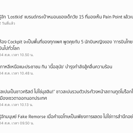
รู้จัก ‘Lostkid’ แบรนด์กระเป๋าหมอนของเด็กวัย 15 ที่มองเห็น Pain Point แล้วเป
2 วันที่แล้ว
ห้อง Cockpit จะเป็นพื้นที่ของทุกเพศ พูดคุยกับ 5 นักบินหญิงของ ‘การบินไทย
บินไปทั่วโลก
04 ส.ค. เวลา 10.50 น.
เกาหลีเหนือแนะประชาชน กิน ‘เนื้อสุนัข’ บำรุงกำลังสู้คลื่นความร้อน
04 ส.ค. เวลา 10.48 น.
“สเปนเป็นชาวคริสต์ ไม่ใช่มุสลิม!” ชาวสเปนรวมตัวประท้วงหน้าสถานทูตโมร็อกโ
เมืองเซวตาออกนอกประเทศ
04 ส.ค. เวลา 10.13 น.
รู้จักมนุษย์ Fake Remorse เมื่อคำขอโทษเป็นเพียงการแสดง ไม่ใช่การสำนึกอย่
04 ส.ค. เวลา 09.50 น.