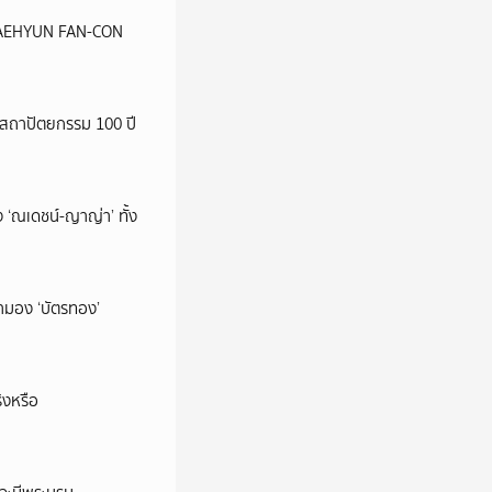
น JAEHYUN FAN-CON
สถาปัตยกรรม 100 ปี
 ‘ณเดชน์-ญาญ่า’ ทั้ง
มามอง ‘บัตรทอง’
ิงหรือ