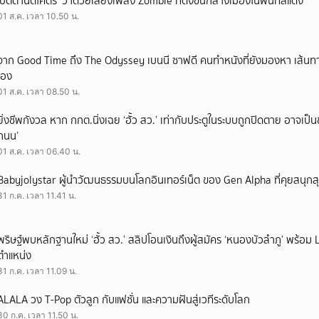
‘ปัตตานีดีโคตร’ ว่าด้วยเสียงเพลง Zombie ที่ดังขึ้นกลางเมืองในพื้นที่สีแดง
01 ส.ค. เวลา 10.50 น.
จาก Good Time ถึง The Odyssey เบนนี ซาฟดี คนทำหนังที่ยังมองหา เส้นทาง
เอง
01 ส.ค. เวลา 08.50 น.
ยิ่งชีพกังวล หาก กกต.นิ่งเฉย ‘ฮั้ว สว.’ เท่ากับประตูในระบบถูกปิดตาย อาจเป็
ถนน’
01 ส.ค. เวลา 06.40 น.
Babyjolystar ผู้นำวัฒนธรรมบนโลกอินเทอร์เน็ต ของ Gen Alpha ที่คุยสนุกส
31 ก.ค. เวลา 11.41 น.
พริษฐ์พบหลักฐานใหม่ ‘ฮั้ว สว.’ สลิปโอนเงินถึงผู้สมัคร ‘หนองบัวลำภู’ พร้อม 
ตำแหน่ง
31 ก.ค. เวลา 11.09 น.
ALALA วง T-Pop ตัวลูก กับแฟชั่น และความฝันสู่เวทีระดับโลก
30 ก.ค. เวลา 11.50 น.