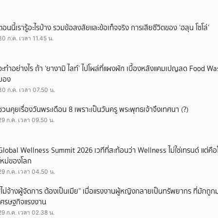
ตอนนี้เรารู้อะไรบ้าง รวมข้อสงสัยและข้อเท็จจริง การเสียชีวิตของ ‘ฮลุน โซโล่’
30 ก.ค. เวลา 11.45 น.
จะทำอย่างไร ถ้า ‘ยางามิ ไลท์’ ไปโผล่ที่แผงผัก เบื้องหลังแคมเปญลด Food Wast
มอง
30 ก.ค. เวลา 07.50 น.
ชวนคุยเรื่องวันพระเดือน 8 เพราะเป็นวันครู พระพุทธเจ้าจึงเทศนา (?)
29 ก.ค. เวลา 09.50 น.
Global Wellness Summit 2026 เวทีที่สะท้อนว่า Wellness ไม่ใช่เทรนด์ แต่คื
ใหม่ของโลก
29 ก.ค. เวลา 04.50 น.
“ไม่จ้างผู้จัดการ ต้องเป็นเมีย” เมื่อแรงงานผู้หญิงกลายเป็นทรัพยากร ที่มักถ
เศรษฐกิจแรงงาน
29 ก.ค. เวลา 02.38 น.