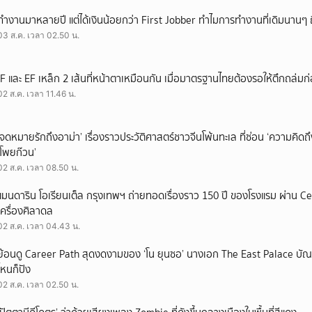
ทำงานมาหลายปี แต่ได้เงินน้อยกว่า First Jobber ทำไมการทำงานที่เดิมนานๆ ถ
03 ส.ค. เวลา 02.50 น.
IF และ EF เหล็ก 2 เส้นที่หน้าตาเหมือนกัน เมื่อมาตรฐานไทยต้องรอให้ตึกถล่มก
02 ส.ค. เวลา 11.46 น.
‘จดหมายรักถึงอาม่า’ เรื่องราวประวัติศาสตร์ชาวจีนโพ้นทะเล ที่ซ่อน ‘ความคิด
‘โพยก๊วน’
02 ส.ค. เวลา 08.50 น.
แมนดาริน โอเรียนเต็ล กรุงเทพฯ ถ่ายทอดเรื่องราว 150 ปี ของโรงแรม ผ่าน 
เครื่องศิลาดล
02 ส.ค. เวลา 04.43 น.
ย้อนดู Career Path สุดงดงามของ ‘โน ยุนซอ’ นางเอก The East Palace บัณฑิ
ไหนก็ปัง
02 ส.ค. เวลา 02.50 น.