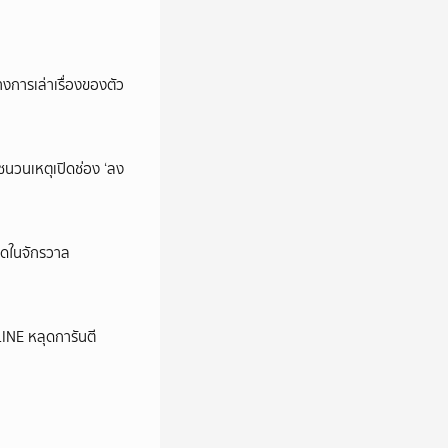
การเล่าเรื่องของตัว
นชนวนเหตุเปิดช่อง ‘ลง
ุดในจักรวาล
LINE หลุดการันตี