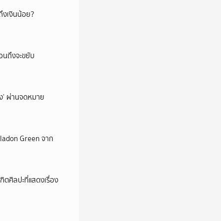
ึงเงินน้อย?
่อนถึงจะขยับ
ถึง’ ผ่านจดหมาย
Celadon Green จาก
ตศิลปะที่แสดงเรื่อง