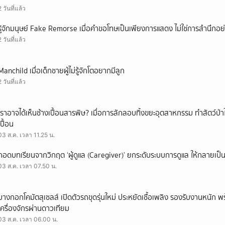
2 วันที่แล้ว
รู้จักมนุษย์ Fake Remorse เมื่อคำขอโทษเป็นเพียงการแสดง ไม่ใช่การสำนึกอย่
2 วันที่แล้ว
Manchild เมื่อเด็กชายผู้ไม่รู้จักโตอยากมีลูก
2 วันที่แล้ว
เราอาจได้เห็นช้างเปื้อนสารพิษ? เมื่อการลักลอบทิ้งขยะอุตสาหกรรม ทำสัตว์ป่า
เปื้อน
03 ส.ค. เวลา 11.25 น.
ถอดบทเรียนจากวิกฤต ‘ผู้ดูแล (Caregiver)’ ยกระดับระบบการดูแล ให้กลายเป็น 
03 ส.ค. เวลา 07.50 น.
บางกอกโคมัตสุเซลส์ เปิดตัวรถขุดรุ่นใหม่ ประหยัดเชื้อเพลิง รองรับงานหนัก 
เครื่องจักรผ่านดาวเทียม
03 ส.ค. เวลา 06.00 น.