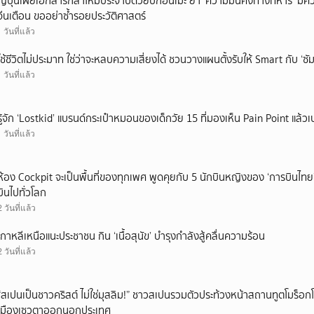
ญี่ปุ่นเผยเอกสารกลาโหมประจำปีด้วยปกอนิเมะ ย้ำ ‘ความมั่นคงทางทหาร’ มีค
จีนเตือน ขออย่าซ้ำรอยประวัติศาสตร์
1 วันที่แล้ว
ใช้ชีวิตไม่ประมาท ใช่ว่าจะหลบความเสี่ยงได้ ชวนวางแผนตั้งรับให้ Smart กับ ‘ซัม
1 วันที่แล้ว
รู้จัก ‘Lostkid’ แบรนด์กระเป๋าหมอนของเด็กวัย 15 ที่มองเห็น Pain Point แล้วเป
1 วันที่แล้ว
ห้อง Cockpit จะเป็นพื้นที่ของทุกเพศ พูดคุยกับ 5 นักบินหญิงของ ‘การบินไทย
บินไปทั่วโลก
2 วันที่แล้ว
เกาหลีเหนือแนะประชาชน กิน ‘เนื้อสุนัข’ บำรุงกำลังสู้คลื่นความร้อน
2 วันที่แล้ว
“สเปนเป็นชาวคริสต์ ไม่ใช่มุสลิม!” ชาวสเปนรวมตัวประท้วงหน้าสถานทูตโมร็อกโ
เมืองเซวตาออกนอกประเทศ