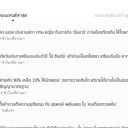
คอนเทนต์ล่าสุด
คอนเทนต์ยอดวิวสู
สก.เนอส ประธานสภา กทม.หญิง กับภารกิจ ‘ดันบาร์’ การเมืองท้องถิ่น ให้ไกลก
6 ชั่วโมงที่ผ่านมา
ไต้หวันประกาศซ้อมรบประจำปี ‘ไล่ ชิงเต๋อ’ เข้าร่วมเป็นครั้งแรก เตรียมรับมือ หา
7 ชั่วโมงที่ผ่านมา
‘ค่ายหัก 90% เหลือ 10% ให้นักแสดง’ วงการวายเติบโต แต่รายได้อาจไม่เป็นธรร
‘สัญญามาตรฐาน’
14 ชั่วโมงที่ผ่านมา
ตั้งคำถามถึงความยุติธรรม กับ สุรพงษ์ เพลินแสง ใน ‘คนเดือดทวงแค้น’
1 วันที่แล้ว