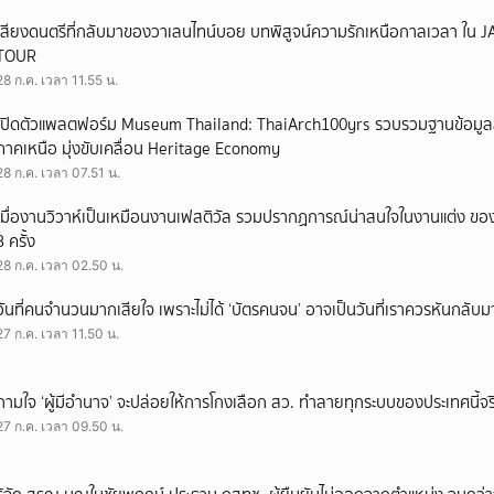
เสียงดนตรีที่กลับมาของวาเลนไทน์บอย บทพิสูจน์ความรักเหนือกาลเวลา ใ
TOUR
28 ก.ค. เวลา 11.55 น.
เปิดตัวแพลตฟอร์ม Museum Thailand: ThaiArch100yrs รวบรวมฐานข้อมูล
ภาคเหนือ มุ่งขับเคลื่อน Heritage Economy
28 ก.ค. เวลา 07.51 น.
เมื่องานวิวาห์เป็นเหมือนงานเฟสติวัล รวมปรากฏการณ์น่าสนใจในงานแต่ง ของ
3 ครั้ง
28 ก.ค. เวลา 02.50 น.
วันที่คนจำนวนมากเสียใจ เพราะไม่ได้ ‘บัตรคนจน’ อาจเป็นวันที่เราควรหันกลับ
27 ก.ค. เวลา 11.50 น.
ถามใจ ‘ผู้มีอำนาจ’ จะปล่อยให้การโกงเลือก สว. ทำลายทุกระบบของประเทศนี้จร
27 ก.ค. เวลา 09.50 น.