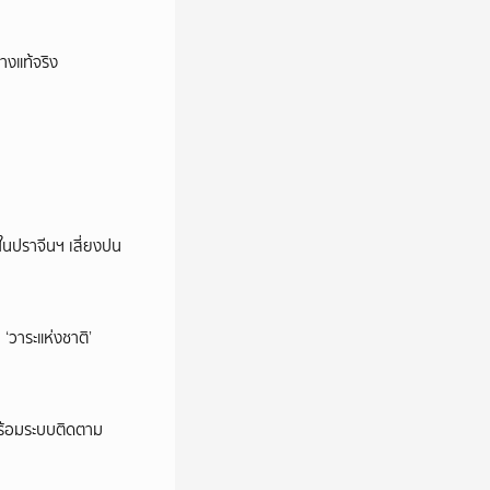
างแท้จริง
ในปราจีนฯ เสี่ยงปน
‘วาระแห่งชาติ’
พร้อมระบบติดตาม