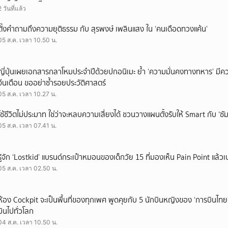
2 วันที่แล้ว
ตั้งคำถามถึงความยุติธรรม กับ สุรพงษ์ เพลินแสง ใน ‘คนเดือดทวงแค้น’
05 ส.ค. เวลา 10.50 น.
ญี่ปุ่นเผยเอกสารกลาโหมประจำปีด้วยปกอนิเมะ ย้ำ ‘ความมั่นคงทางทหาร’ มีค
จีนเตือน ขออย่าซ้ำรอยประวัติศาสตร์
05 ส.ค. เวลา 10.27 น.
ใช้ชีวิตไม่ประมาท ใช่ว่าจะหลบความเสี่ยงได้ ชวนวางแผนตั้งรับให้ Smart กับ ‘ซัม
05 ส.ค. เวลา 07.41 น.
รู้จัก ‘Lostkid’ แบรนด์กระเป๋าหมอนของเด็กวัย 15 ที่มองเห็น Pain Point แล้วเป
05 ส.ค. เวลา 02.50 น.
ห้อง Cockpit จะเป็นพื้นที่ของทุกเพศ พูดคุยกับ 5 นักบินหญิงของ ‘การบินไทย
บินไปทั่วโลก
04 ส.ค. เวลา 10.50 น.