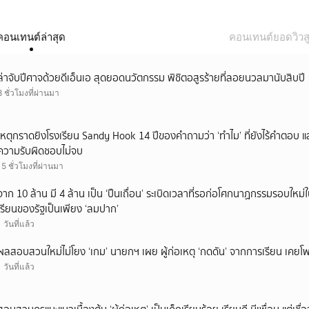
คอนเทนต์ล่าสุด
คอนเทนต์ยอดวิวสู
ล่าจับปีศาจด้วยดีเอ็นเอ สุดยอดนวัตกรรม พิชิตอสูรร้ายที่ลอยนวลมานับสิบปี
8 ชั่วโมงที่ผ่านมา
เหตุกราดยิงโรงเรียน Sandy Hook 14 ปีของคำถามว่า ‘ทำไม’ ที่ยังไร้คำตอบ 
ความรับผิดชอบไม่จบ
15 ชั่วโมงที่ผ่านมา
จาก 10 ล้าน มี 4 ล้าน เป็น ‘ปืนเถื่อน’ ระเบิดเวลาที่รอก่อโศกนาฏกรรมรอบใ
เรียนของรัฐเป็นเพียง ‘ลมปาก’
1 วันที่แล้ว
ผลสอบสวนใหม่ไม่โยง ‘เกม’ นายกฯ เผย ผู้ก่อเหตุ ‘กดดัน’ จากการเรียน เคยโพส
1 วันที่แล้ว