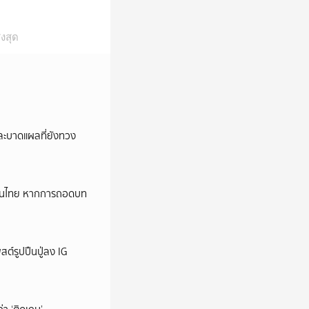
งสุด
และบาดแผลที่ยังทวง
หม่ในไทย หากการถอดบท
ต์รูปปืนปู่ลง IG