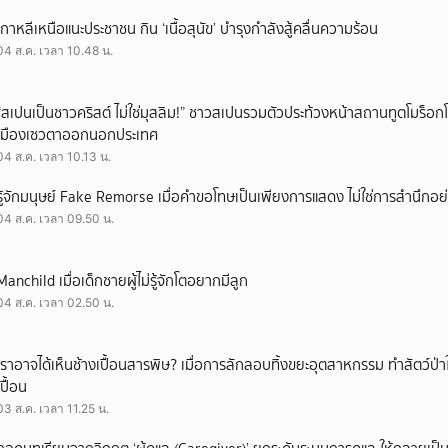
เกาหลีเหนือแนะประชาชน กิน ‘เนื้อสุนัข’ บำรุงกำลังสู้คลื่นความร้อน
04 ส.ค. เวลา 10.48 น.
“สเปนเป็นชาวคริสต์ ไม่ใช่มุสลิม!” ชาวสเปนรวมตัวประท้วงหน้าสถานทูตโมร็อกโ
เมืองเซวตาออกนอกประเทศ
04 ส.ค. เวลา 10.13 น.
รู้จักมนุษย์ Fake Remorse เมื่อคำขอโทษเป็นเพียงการแสดง ไม่ใช่การสำนึกอย่
04 ส.ค. เวลา 09.50 น.
Manchild เมื่อเด็กชายผู้ไม่รู้จักโตอยากมีลูก
04 ส.ค. เวลา 02.50 น.
เราอาจได้เห็นช้างเปื้อนสารพิษ? เมื่อการลักลอบทิ้งขยะอุตสาหกรรม ทำสัตว์ป่า
เปื้อน
03 ส.ค. เวลา 11.25 น.