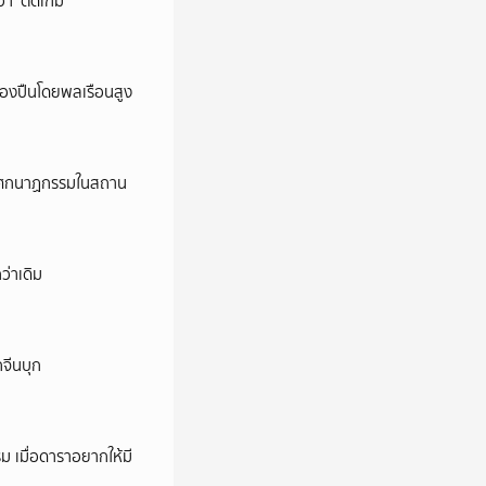
ว่า ‘ติดเกม’
ครองปืนโดยพลเรือนสูง
ี’ โศกนาฏกรรมในสถาน
ว่าเดิม
กจีนบุก
ม เมื่อดาราอยากให้มี