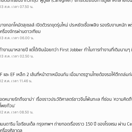
ถอดบทเรียนจากวิกฤต ‘ผู้ดูแล (Caregiver)’ ยกระดับระบบการดูแล ให้กลายเป็น 
03 ส.ค. เวลา 07.50 น.
บางกอกโคมัตสุเซลส์ เปิดตัวรถขุดรุ่นใหม่ ประหยัดเชื้อเพลิง รองรับงานหนัก 
เครื่องจักรผ่านดาวเทียม
03 ส.ค. เวลา 06.00 น.
ทำงานมาหลายปี แต่ได้เงินน้อยกว่า First Jobber ทำไมการทำงานที่เดิมนานๆ ถ
03 ส.ค. เวลา 02.50 น.
IF และ EF เหล็ก 2 เส้นที่หน้าตาเหมือนกัน เมื่อมาตรฐานไทยต้องรอให้ตึกถล่มก
02 ส.ค. เวลา 11.46 น.
‘จดหมายรักถึงอาม่า’ เรื่องราวประวัติศาสตร์ชาวจีนโพ้นทะเล ที่ซ่อน ‘ความคิด
‘โพยก๊วน’
02 ส.ค. เวลา 08.50 น.
แมนดาริน โอเรียนเต็ล กรุงเทพฯ ถ่ายทอดเรื่องราว 150 ปี ของโรงแรม ผ่าน 
เครื่องศิลาดล