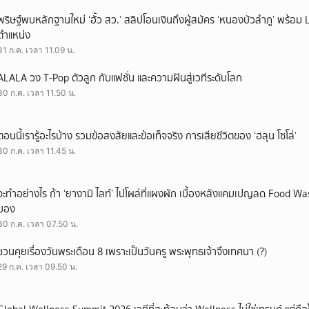
พริษฐ์พบหลักฐานใหม่ ‘ฮั้ว สว.’ สลิปโอนเงินถึงผู้สมัคร ‘หนองบัวลำภู’ พร้อม 
ตำแหน่ง
31 ก.ค. เวลา 11.09 น.
ALALA วง T-Pop ตัวลูก กับแฟชั่น และความฝันสู่เวทีระดับโลก
30 ก.ค. เวลา 11.50 น.
ตอนนี้เรารู้อะไรบ้าง รวมข้อสงสัยและข้อเท็จจริง การเสียชีวิตของ ‘ฮลุน โซโล่’
30 ก.ค. เวลา 11.45 น.
จะทำอย่างไร ถ้า ‘ยางามิ ไลท์’ ไปโผล่ที่แผงผัก เบื้องหลังแคมเปญลด Food Wast
มอง
30 ก.ค. เวลา 07.50 น.
ชวนคุยเรื่องวันพระเดือน 8 เพราะเป็นวันครู พระพุทธเจ้าจึงเทศนา (?)
29 ก.ค. เวลา 09.50 น.