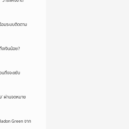
‘วาระแห่งชาติ’
พร้อมระบบติดตาม
ึงเงินน้อย?
่อนถึงจะขยับ
ถึง’ ผ่านจดหมาย
Celadon Green จาก