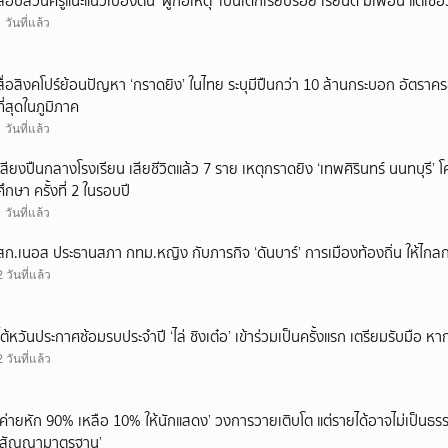
สอบสวนครูแนะแนวเบื้องต้น ‘ผู้ก่อเหตุ’ เป็นเด็กเรียบร้อย เรียนดี มีเพื่อน แต่เชื่อ
1 วันที่แล้ว
สื่อสิงคโปร์ย้อนปัญหา ‘กราดยิง’ ในไทย ระบุมีปืนกว่า 10 ล้านกระบอก อัตรา
ที่สุดในภูมิภาค
1 วันที่แล้ว
เสียงปืนกลางโรงเรียน เสียชีวิตแล้ว 7 ราย เหตุกราดยิง ‘เทพศิรินทร์ นนทบุร
ศึกษา ครั้งที่ 2 ในรอบปี
1 วันที่แล้ว
สก.เนอส ประธานสภา กทม.หญิง กับภารกิจ ‘ดันบาร์’ การเมืองท้องถิ่น ให้ไกลก
2 วันที่แล้ว
ไต้หวันประกาศซ้อมรบประจำปี ‘ไล่ ชิงเต๋อ’ เข้าร่วมเป็นครั้งแรก เตรียมรับมือ หา
2 วันที่แล้ว
‘ค่ายหัก 90% เหลือ 10% ให้นักแสดง’ วงการวายเติบโต แต่รายได้อาจไม่เป็นธรร
‘สัญญามาตรฐาน’