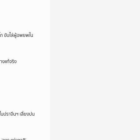
ก ขับไล่ผู้อพยพใน
างแท้จริง
ในปราจีนฯ เสี่ยงปน