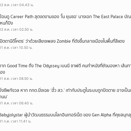
02 ส.ค. เวลา 04.43 น.
ย้อนดู Career Path สุดงดงามของ ‘โน ยุนซอ’ นางเอก The East Palace บัณฑิ
ไหนก็ปัง
02 ส.ค. เวลา 02.50 น.
‘ปัตตานีดีโคตร’ ว่าด้วยเสียงเพลง Zombie ที่ดังขึ้นกลางเมืองในพื้นที่สีแดง
01 ส.ค. เวลา 10.50 น.
จาก Good Time ถึง The Odyssey เบนนี ซาฟดี คนทำหนังที่ยังมองหา เส้นทาง
เอง
01 ส.ค. เวลา 08.50 น.
ยิ่งชีพกังวล หาก กกต.นิ่งเฉย ‘ฮั้ว สว.’ เท่ากับประตูในระบบถูกปิดตาย อาจเป็
ถนน’
01 ส.ค. เวลา 06.40 น.
Babyjolystar ผู้นำวัฒนธรรมบนโลกอินเทอร์เน็ต ของ Gen Alpha ที่คุยสนุกส
31 ก.ค. เวลา 11.41 น.