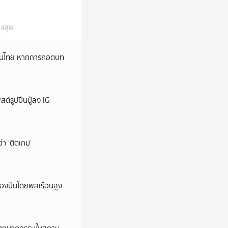
งสุด
หม่ในไทย หากการถอดบท
ต์รูปปืนปู่ลง IG
ว่า ‘ติดเกม’
ครองปืนโดยพลเรือนสูง