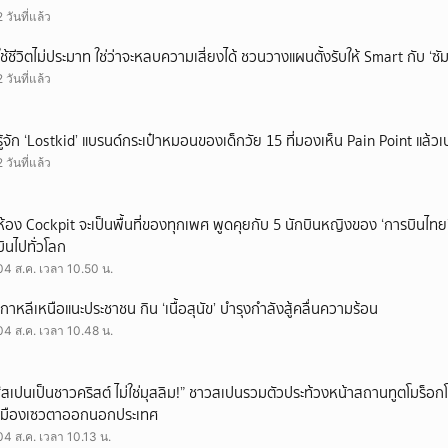
2 วันที่แล้ว
ใช้ชีวิตไม่ประมาท ใช่ว่าจะหลบความเสี่ยงได้ ชวนวางแผนตั้งรับให้ Smart กับ ‘ซัม
2 วันที่แล้ว
รู้จัก ‘Lostkid’ แบรนด์กระเป๋าหมอนของเด็กวัย 15 ที่มองเห็น Pain Point แล้วเป
2 วันที่แล้ว
ห้อง Cockpit จะเป็นพื้นที่ของทุกเพศ พูดคุยกับ 5 นักบินหญิงของ ‘การบินไทย
บินไปทั่วโลก
04 ส.ค. เวลา 10.50 น.
เกาหลีเหนือแนะประชาชน กิน ‘เนื้อสุนัข’ บำรุงกำลังสู้คลื่นความร้อน
04 ส.ค. เวลา 10.48 น.
“สเปนเป็นชาวคริสต์ ไม่ใช่มุสลิม!” ชาวสเปนรวมตัวประท้วงหน้าสถานทูตโมร็อกโ
เมืองเซวตาออกนอกประเทศ
04 ส.ค. เวลา 10.13 น.