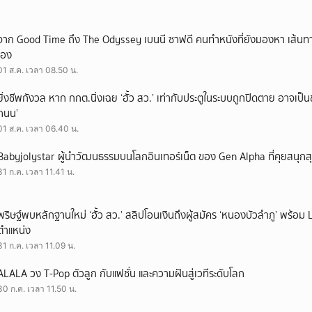
จาก Good Time ถึง The Odyssey เบนนี ซาฟดี คนทำหนังที่ยังมองหา เส้นทาง
เอง
01 ส.ค. เวลา 08.50 น.
ยิ่งชีพกังวล หาก กกต.นิ่งเฉย ‘ฮั้ว สว.’ เท่ากับประตูในระบบถูกปิดตาย อาจเป็
ถนน’
01 ส.ค. เวลา 06.40 น.
Babyjolystar ผู้นำวัฒนธรรมบนโลกอินเทอร์เน็ต ของ Gen Alpha ที่คุยสนุกส
31 ก.ค. เวลา 11.41 น.
พริษฐ์พบหลักฐานใหม่ ‘ฮั้ว สว.’ สลิปโอนเงินถึงผู้สมัคร ‘หนองบัวลำภู’ พร้อม 
ตำแหน่ง
31 ก.ค. เวลา 11.09 น.
ALALA วง T-Pop ตัวลูก กับแฟชั่น และความฝันสู่เวทีระดับโลก
30 ก.ค. เวลา 11.50 น.