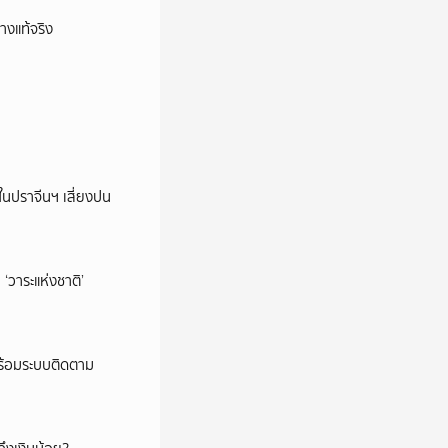
างแท้จริง
ในปราจีนฯ เสี่ยงปน
‘วาระแห่งชาติ’
พร้อมระบบติดตาม