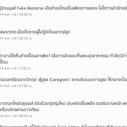
รู้จักมนุษย์ Fake Remorse เมื่อคำขอโทษเป็นเพียงการแสดง ไม่ใช่การสำนึกอย่
04 ส.ค. เวลา 09.50 น.
Manchild เมื่อเด็กชายผู้ไม่รู้จักโตอยากมีลูก
04 ส.ค. เวลา 02.50 น.
เราอาจได้เห็นช้างเปื้อนสารพิษ? เมื่อการลักลอบทิ้งขยะอุตสาหกรรม ทำสัตว์ป่า
เปื้อน
03 ส.ค. เวลา 11.25 น.
ถอดบทเรียนจากวิกฤต ‘ผู้ดูแล (Caregiver)’ ยกระดับระบบการดูแล ให้กลายเป็น 
03 ส.ค. เวลา 07.50 น.
บางกอกโคมัตสุเซลส์ เปิดตัวรถขุดรุ่นใหม่ ประหยัดเชื้อเพลิง รองรับงานหนัก 
เครื่องจักรผ่านดาวเทียม
03 ส.ค. เวลา 06.00 น.