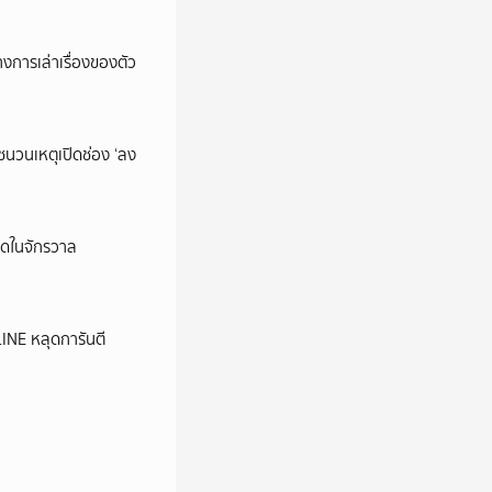
การเล่าเรื่องของตัว
นชนวนเหตุเปิดช่อง ‘ลง
ุดในจักรวาล
LINE หลุดการันตี