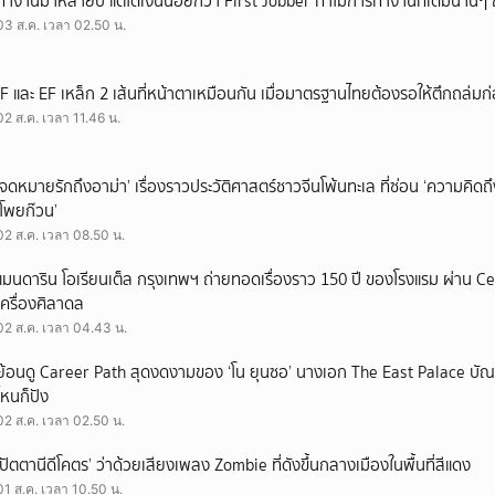
ทำงานมาหลายปี แต่ได้เงินน้อยกว่า First Jobber ทำไมการทำงานที่เดิมนานๆ ถ
03 ส.ค. เวลา 02.50 น.
IF และ EF เหล็ก 2 เส้นที่หน้าตาเหมือนกัน เมื่อมาตรฐานไทยต้องรอให้ตึกถล่มก
02 ส.ค. เวลา 11.46 น.
‘จดหมายรักถึงอาม่า’ เรื่องราวประวัติศาสตร์ชาวจีนโพ้นทะเล ที่ซ่อน ‘ความคิด
‘โพยก๊วน’
02 ส.ค. เวลา 08.50 น.
แมนดาริน โอเรียนเต็ล กรุงเทพฯ ถ่ายทอดเรื่องราว 150 ปี ของโรงแรม ผ่าน 
เครื่องศิลาดล
02 ส.ค. เวลา 04.43 น.
ย้อนดู Career Path สุดงดงามของ ‘โน ยุนซอ’ นางเอก The East Palace บัณฑิ
ไหนก็ปัง
02 ส.ค. เวลา 02.50 น.
‘ปัตตานีดีโคตร’ ว่าด้วยเสียงเพลง Zombie ที่ดังขึ้นกลางเมืองในพื้นที่สีแดง
01 ส.ค. เวลา 10.50 น.