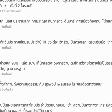
เสียงปืนกลางโรงเรียน เสียชีวิตแล้ว 7 ราย เหตุกราดยิง ‘เทพศิรินทร์ นนทบุร
ศึกษา ครั้งที่ 2 ในรอบปี
9 ชั่วโมงที่ผ่านมา
สก.เนอส ประธานสภา กทม.หญิง กับภารกิจ ‘ดันบาร์’ การเมืองท้องถิ่น ให้ไกลก
1 วันที่แล้ว
ไต้หวันประกาศซ้อมรบประจำปี ‘ไล่ ชิงเต๋อ’ เข้าร่วมเป็นครั้งแรก เตรียมรับมือ หา
1 วันที่แล้ว
‘ค่ายหัก 90% เหลือ 10% ให้นักแสดง’ วงการวายเติบโต แต่รายได้อาจไม่เป็นธรร
‘สัญญามาตรฐาน’
1 วันที่แล้ว
ตั้งคำถามถึงความยุติธรรม กับ สุรพงษ์ เพลินแสง ใน ‘คนเดือดทวงแค้น’
2 วันที่แล้ว
ญี่ปุ่นเผยเอกสารกลาโหมประจำปีด้วยปกอนิเมะ ย้ำ ‘ความมั่นคงทางทหาร’ มีค
จีนเตือน ขออย่าซ้ำรอยประวัติศาสตร์