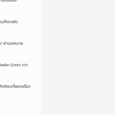
ึงเงินน้อย?
่อนถึงจะขยับ
ถึง’ ผ่านจดหมาย
Celadon Green จาก
ตศิลปะที่แสดงเรื่อง