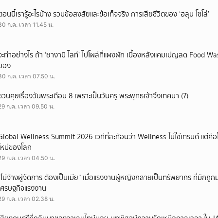
ตอนนี้เรารู้อะไรบ้าง รวมข้อสงสัยและข้อเท็จจริง การเสียชีวิตของ ‘ฮลุน โซโล่’
30 ก.ค. เวลา 11.45 น.
จะทำอย่างไร ถ้า ‘ยางามิ ไลท์’ ไปโผล่ที่แผงผัก เบื้องหลังแคมเปญลด Food Wast
มอง
30 ก.ค. เวลา 07.50 น.
ชวนคุยเรื่องวันพระเดือน 8 เพราะเป็นวันครู พระพุทธเจ้าจึงเทศนา (?)
29 ก.ค. เวลา 09.50 น.
Global Wellness Summit 2026 เวทีที่สะท้อนว่า Wellness ไม่ใช่เทรนด์ แต่คื
ใหม่ของโลก
29 ก.ค. เวลา 04.50 น.
“ไม่จ้างผู้จัดการ ต้องเป็นเมีย” เมื่อแรงงานผู้หญิงกลายเป็นทรัพยากร ที่มักถ
เศรษฐกิจแรงงาน
29 ก.ค. เวลา 02.38 น.