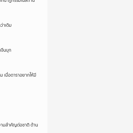
ี’ โศกนาฏกรรมในสถาน
ว่าเดิม
กจีนบุก
ม เมื่อดาราอยากให้มี
วามสำคัญต่อชาติ ด้าน