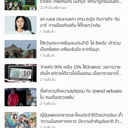
ราดยิง ‘เทพศิรินทร์ นนทบุรี’ โศกนาฏกรรมในสถาน
ศึกษา ครั้งที่ 2 ในรอบปี
22 ชั่วโมงที่ผ่านมา
สก.เนอส ประธานสภา กทม.หญิง กับภารกิจ ‘ดัน
บาร์’ การเมืองท้องถิ่น ให้ไกลกว่าเดิม
1 วันที่แล้ว
ไต้หวันประกาศซ้อมรบประจำปี ‘ไล่ ชิงเต๋อ’ เข้าร่วม
เป็นครั้งแรก เตรียมรับมือ หากจีนบุก
1 วันที่แล้ว
‘ค่ายหัก 90% เหลือ 10% ให้นักแสดง’ วงการวาย
เติบโต แต่รายได้อาจไม่เป็นธรรม เมื่อดาราอยากให้มี
‘สัญญามาตรฐาน’
2 วันที่แล้ว
ตั้งคำถามถึงความยุติธรรม กับ สุรพงษ์ เพลินแสง
ใน ‘คนเดือดทวงแค้น’
2 วันที่แล้ว
ญี่ปุ่นเผยเอกสารกลาโหมประจำปีด้วยปกอนิเมะ ย้ำ
‘ความมั่นคงทางทหาร’ มีความสำคัญต่อชาติ ด้าน
จีนเตือน ขออย่าซ้ำรอยประวัติศาสตร์
2 วันที่แล้ว