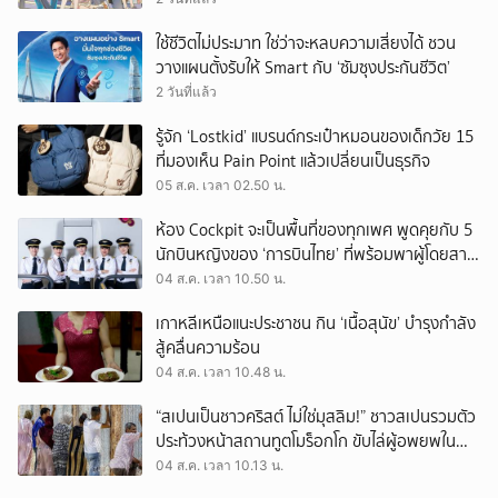
ใช้ชีวิตไม่ประมาท ใช่ว่าจะหลบความเสี่ยงได้ ชวน
วางแผนตั้งรับให้ Smart กับ ‘ซัมซุงประกันชีวิต’
2 วันที่แล้ว
รู้จัก ‘Lostkid’ แบรนด์กระเป๋าหมอนของเด็กวัย 15
ที่มองเห็น Pain Point แล้วเปลี่ยนเป็นธุรกิจ
05 ส.ค. เวลา 02.50 น.
ห้อง Cockpit จะเป็นพื้นที่ของทุกเพศ พูดคุยกับ 5
นักบินหญิงของ ‘การบินไทย’ ที่พร้อมพาผู้โดยสาร
บินไปทั่วโลก
04 ส.ค. เวลา 10.50 น.
เกาหลีเหนือแนะประชาชน กิน ‘เนื้อสุนัข’ บำรุงกำลัง
สู้คลื่นความร้อน
04 ส.ค. เวลา 10.48 น.
“สเปนเป็นชาวคริสต์ ไม่ใช่มุสลิม!” ชาวสเปนรวมตัว
ประท้วงหน้าสถานทูตโมร็อกโก ขับไล่ผู้อพยพใน
เมืองเซวตาออกนอกประเทศ
04 ส.ค. เวลา 10.13 น.