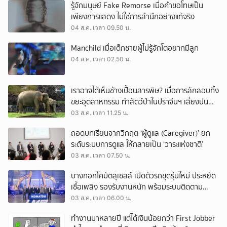
รู้จักมนุษย์ Fake Remorse เมื่อคำขอโทษเป็น
เพียงการแสดง ไม่ใช่การสำนึกอย่างแท้จริง
04 ส.ค. เวลา 09.50 น.
Manchild เมื่อเด็กชายผู้ไม่รู้จักโตอยากมีลูก
04 ส.ค. เวลา 02.50 น.
เราอาจได้เห็นช้างเปื้อนสารพิษ? เมื่อการลักลอบทิ้ง
ขยะอุตสาหกรรม ทำสัตว์ป่าในปราจีนฯ เสี่ยงปน
เปื้อน
03 ส.ค. เวลา 11.25 น.
ถอดบทเรียนจากวิกฤต ‘ผู้ดูแล (Caregiver)’ ยก
ระดับระบบการดูแล ให้กลายเป็น ‘วาระแห่งชาติ’
03 ส.ค. เวลา 07.50 น.
บางกอกโคมัตสุเซลส์ เปิดตัวรถขุดรุ่นใหม่ ประหยัด
เชื้อเพลิง รองรับงานหนัก พร้อมระบบติดตาม
เครื่องจักรผ่านดาวเทียม
03 ส.ค. เวลา 06.00 น.
ทำงานมาหลายปี แต่ได้เงินน้อยกว่า First Jobber