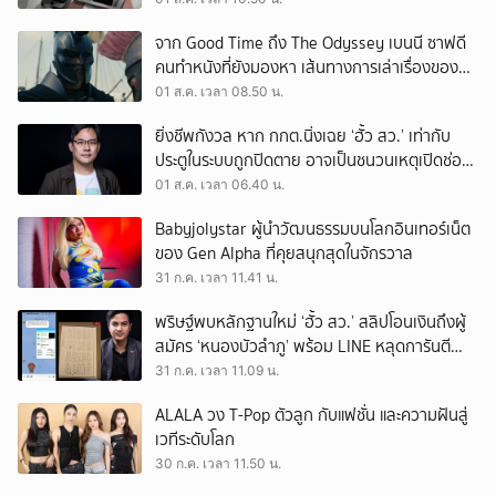
จาก Good Time ถึง The Odyssey เบนนี ซาฟดี
คนทำหนังที่ยังมองหา เส้นทางการเล่าเรื่องของตัว
เอง
01 ส.ค. เวลา 08.50 น.
ยิ่งชีพกังวล หาก กกต.นิ่งเฉย ‘ฮั้ว สว.’ เท่ากับ
ประตูในระบบถูกปิดตาย อาจเป็นชนวนเหตุเปิดช่อง
‘ลงถนน’
01 ส.ค. เวลา 06.40 น.
Babyjolystar ผู้นำวัฒนธรรมบนโลกอินเทอร์เน็ต
ของ Gen Alpha ที่คุยสนุกสุดในจักรวาล
31 ก.ค. เวลา 11.41 น.
พริษฐ์พบหลักฐานใหม่ ‘ฮั้ว สว.’ สลิปโอนเงินถึงผู้
สมัคร ‘หนองบัวลำภู’ พร้อม LINE หลุดการันตี
ตำแหน่ง
31 ก.ค. เวลา 11.09 น.
ALALA วง T-Pop ตัวลูก กับแฟชั่น และความฝันสู่
เวทีระดับโลก
30 ก.ค. เวลา 11.50 น.