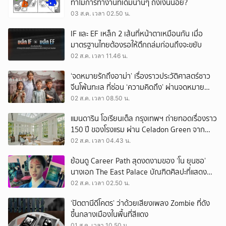
ทำไมการทำงานที่เดิมนานๆ ถึงเงินน้อย?
03 ส.ค. เวลา 02.50 น.
IF และ EF เหล็ก 2 เส้นที่หน้าตาเหมือนกัน เมื่อ
มาตรฐานไทยต้องรอให้ตึกถล่มก่อนถึงจะขยับ
02 ส.ค. เวลา 11.46 น.
‘จดหมายรักถึงอาม่า’ เรื่องราวประวัติศาสตร์ชาว
จีนโพ้นทะเล ที่ซ่อน ‘ความคิดถึง’ ผ่านจดหมาย
‘โพยก๊วน’
02 ส.ค. เวลา 08.50 น.
แมนดาริน โอเรียนเต็ล กรุงเทพฯ ถ่ายทอดเรื่องราว
150 ปี ของโรงแรม ผ่าน Celadon Green จาก
เครื่องศิลาดล
02 ส.ค. เวลา 04.43 น.
ย้อนดู Career Path สุดงดงามของ ‘โน ยุนซอ’
นางเอก The East Palace บัณฑิตศิลปะที่แสดง
เรื่องไหนก็ปัง
02 ส.ค. เวลา 02.50 น.
‘ปัตตานีดีโคตร’ ว่าด้วยเสียงเพลง Zombie ที่ดัง
ขึ้นกลางเมืองในพื้นที่สีแดง
01 ส.ค. เวลา 10.50 น.