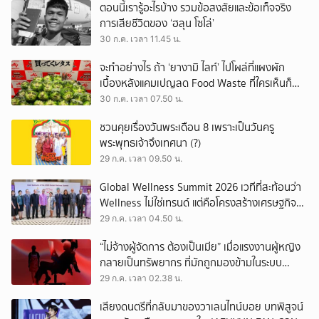
ตอนนี้เรารู้อะไรบ้าง รวมข้อสงสัยและข้อเท็จจริง
การเสียชีวิตของ ‘ฮลุน โซโล่’
30 ก.ค. เวลา 11.45 น.
จะทำอย่างไร ถ้า ‘ยางามิ ไลท์’ ไปโผล่ที่แผงผัก
เบื้องหลังแคมเปญลด Food Waste ที่ใครเห็นก็
ต้องหันมอง
30 ก.ค. เวลา 07.50 น.
ชวนคุยเรื่องวันพระเดือน 8 เพราะเป็นวันครู
พระพุทธเจ้าจึงเทศนา (?)
29 ก.ค. เวลา 09.50 น.
Global Wellness Summit 2026 เวทีที่สะท้อนว่า
Wellness ไม่ใช่เทรนด์ แต่คือโครงสร้างเศรษฐกิจ
ใหม่ของโลก
29 ก.ค. เวลา 04.50 น.
“ไม่จ้างผู้จัดการ ต้องเป็นเมีย” เมื่อแรงงานผู้หญิง
กลายเป็นทรัพยากร ที่มักถูกมองข้ามในระบบ
เศรษฐกิจแรงงาน
29 ก.ค. เวลา 02.38 น.
เสียงดนตรีที่กลับมาของวาเลนไทน์บอย บทพิสูจน์