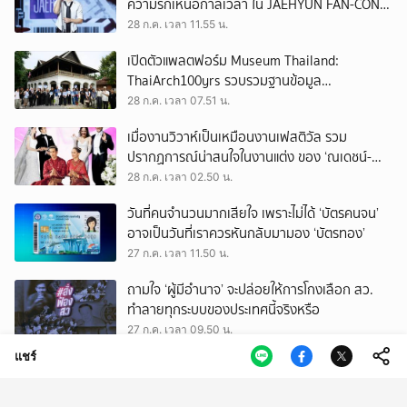
ความรักเหนือกาลเวลา ใน JAEHYUN FAN-CON
TOUR
28 ก.ค. เวลา 11.55 น.
เปิดตัวแพลตฟอร์ม Museum Thailand:
ThaiArch100yrs รวบรวมฐานข้อมูล
สถาปัตยกรรม 100 ปีภาคเหนือ มุ่งขับเคลื่อน
28 ก.ค. เวลา 07.51 น.
Heritage Economy
เมื่องานวิวาห์เป็นเหมือนงานเฟสติวัล รวม
ปรากฏการณ์น่าสนใจในงานแต่ง ของ ‘ณเดชน์-
ญาญ่า’ ทั้ง 3 ครั้ง
28 ก.ค. เวลา 02.50 น.
วันที่คนจำนวนมากเสียใจ เพราะไม่ได้ ‘บัตรคนจน’
อาจเป็นวันที่เราควรหันกลับมามอง ‘บัตรทอง’
27 ก.ค. เวลา 11.50 น.
ถามใจ ‘ผู้มีอำนาจ’ จะปล่อยให้การโกงเลือก สว.
ทำลายทุกระบบของประเทศนี้จริงหรือ
27 ก.ค. เวลา 09.50 น.
แชร์
รู้จัก สรณ บุญใบชัยพฤกษ์ ประธาน กสทช. ผู้
ยืนยันไม่ออกจากตำแหน่ง จนกว่าจะมีพระบรม
ราชโองการโปรดเกล้าฯ
27 ก.ค. เวลา 09.50 น.