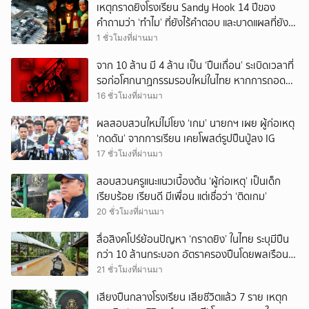
เหตุกราดยิงโรงเรียน Sandy Hook 14 ปีของ
คำถามว่า ‘ทำไม’ ที่ยังไร้คำตอบ และบาดแผลที่ยัง
ทวงความรับผิดชอบไม่จบ
1 ชั่วโมงที่ผ่านมา
จาก 10 ล้าน มี 4 ล้าน เป็น ‘ปืนเถื่อน’ ระเบิดเวลาที่
รอก่อโศกนาฏกรรมรอบใหม่ในไทย หากการถอดบท
เรียนของรัฐเป็นเพียง ‘ลมปาก’
16 ชั่วโมงที่ผ่านมา
ผลสอบสวนใหม่ไม่โยง ‘เกม’ นายกฯ เผย ผู้ก่อเหตุ
‘กดดัน’ จากการเรียน เคยโพสต์รูปปืนปู่ลง IG
17 ชั่วโมงที่ผ่านมา
สอบสวนครูแนะแนวเบื้องต้น ‘ผู้ก่อเหตุ’ เป็นเด็ก
เรียบร้อย เรียนดี มีเพื่อน แต่เชื่อว่า ‘ติดเกม’
20 ชั่วโมงที่ผ่านมา
สื่อสิงคโปร์ย้อนปัญหา ‘กราดยิง’ ในไทย ระบุมีปืน
กว่า 10 ล้านกระบอก อัตราครองปืนโดยพลเรือน
สูงที่สุดในภูมิภาค
21 ชั่วโมงที่ผ่านมา
เสียงปืนกลางโรงเรียน เสียชีวิตแล้ว 7 ราย เหตุก