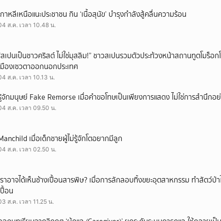
เกาหลีเหนือแนะประชาชน กิน ‘เนื้อสุนัข’ บำรุงกำลังสู้คลื่นความร้อน
04 ส.ค. เวลา 10.48 น.
“สเปนเป็นชาวคริสต์ ไม่ใช่มุสลิม!” ชาวสเปนรวมตัวประท้วงหน้าสถานทูตโมร็อกโ
เมืองเซวตาออกนอกประเทศ
04 ส.ค. เวลา 10.13 น.
รู้จักมนุษย์ Fake Remorse เมื่อคำขอโทษเป็นเพียงการแสดง ไม่ใช่การสำนึกอย่
04 ส.ค. เวลา 09.50 น.
Manchild เมื่อเด็กชายผู้ไม่รู้จักโตอยากมีลูก
04 ส.ค. เวลา 02.50 น.
เราอาจได้เห็นช้างเปื้อนสารพิษ? เมื่อการลักลอบทิ้งขยะอุตสาหกรรม ทำสัตว์ป่า
เปื้อน
03 ส.ค. เวลา 11.25 น.