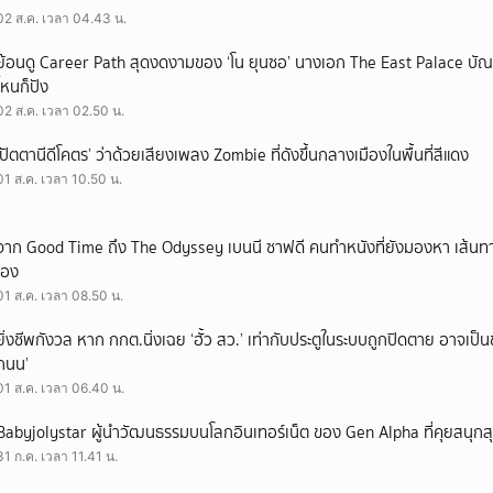
02 ส.ค. เวลา 04.43 น.
ย้อนดู Career Path สุดงดงามของ ‘โน ยุนซอ’ นางเอก The East Palace บัณฑิ
ไหนก็ปัง
02 ส.ค. เวลา 02.50 น.
‘ปัตตานีดีโคตร’ ว่าด้วยเสียงเพลง Zombie ที่ดังขึ้นกลางเมืองในพื้นที่สีแดง
01 ส.ค. เวลา 10.50 น.
จาก Good Time ถึง The Odyssey เบนนี ซาฟดี คนทำหนังที่ยังมองหา เส้นทาง
เอง
01 ส.ค. เวลา 08.50 น.
ยิ่งชีพกังวล หาก กกต.นิ่งเฉย ‘ฮั้ว สว.’ เท่ากับประตูในระบบถูกปิดตาย อาจเป็
ถนน’
01 ส.ค. เวลา 06.40 น.
Babyjolystar ผู้นำวัฒนธรรมบนโลกอินเทอร์เน็ต ของ Gen Alpha ที่คุยสนุกส
31 ก.ค. เวลา 11.41 น.