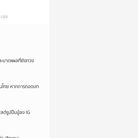
งสุด
และบาดแผลที่ยังทวง
หม่ในไทย หากการถอดบท
ต์รูปปืนปู่ลง IG