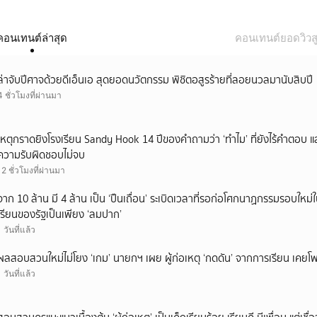
คอนเทนต์ล่าสุด
คอนเทนต์ยอดวิวสู
ล่าจับปีศาจด้วยดีเอ็นเอ สุดยอดนวัตกรรม พิชิตอสูรร้ายที่ลอยนวลมานับสิบปี
4 ชั่วโมงที่ผ่านมา
เหตุกราดยิงโรงเรียน Sandy Hook 14 ปีของคำถามว่า ‘ทำไม’ ที่ยังไร้คำตอบ 
ความรับผิดชอบไม่จบ
12 ชั่วโมงที่ผ่านมา
จาก 10 ล้าน มี 4 ล้าน เป็น ‘ปืนเถื่อน’ ระเบิดเวลาที่รอก่อโศกนาฏกรรมรอบใ
เรียนของรัฐเป็นเพียง ‘ลมปาก’
1 วันที่แล้ว
ผลสอบสวนใหม่ไม่โยง ‘เกม’ นายกฯ เผย ผู้ก่อเหตุ ‘กดดัน’ จากการเรียน เคยโพส
1 วันที่แล้ว