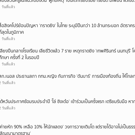
สอบสวนครูแนะแนวเบื้องต้น ‘ผู้ก่อเหตุ’ เป็นเด็กเรียบร้อย เรียนดี มีเพื่อน แต่เชื่อ
1 วันที่แล้ว
สื่อสิงคโปร์ย้อนปัญหา ‘กราดยิง’ ในไทย ระบุมีปืนกว่า 10 ล้านกระบอก อัตรา
ที่สุดในภูมิภาค
1 วันที่แล้ว
เสียงปืนกลางโรงเรียน เสียชีวิตแล้ว 7 ราย เหตุกราดยิง ‘เทพศิรินทร์ นนทบุร
ศึกษา ครั้งที่ 2 ในรอบปี
1 วันที่แล้ว
สก.เนอส ประธานสภา กทม.หญิง กับภารกิจ ‘ดันบาร์’ การเมืองท้องถิ่น ให้ไกลก
2 วันที่แล้ว
ไต้หวันประกาศซ้อมรบประจำปี ‘ไล่ ชิงเต๋อ’ เข้าร่วมเป็นครั้งแรก เตรียมรับมือ หา
2 วันที่แล้ว
‘ค่ายหัก 90% เหลือ 10% ให้นักแสดง’ วงการวายเติบโต แต่รายได้อาจไม่เป็นธรร
‘สัญญามาตรฐาน’