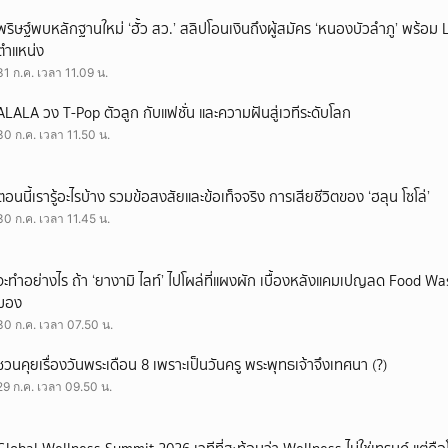
พริษฐ์พบหลักฐานใหม่ ‘ฮั้ว สว.’ สลิปโอนเงินถึงผู้สมัคร ‘หนองบัวลำภู’ พร้อม 
ตำแหน่ง
31 ก.ค. เวลา 11.09 น.
ALALA วง T-Pop ตัวลูก กับแฟชั่น และความฝันสู่เวทีระดับโลก
30 ก.ค. เวลา 11.50 น.
ตอนนี้เรารู้อะไรบ้าง รวมข้อสงสัยและข้อเท็จจริง การเสียชีวิตของ ‘ฮลุน โซโล่’
30 ก.ค. เวลา 11.45 น.
จะทำอย่างไร ถ้า ‘ยางามิ ไลท์’ ไปโผล่ที่แผงผัก เบื้องหลังแคมเปญลด Food Wast
มอง
30 ก.ค. เวลา 07.50 น.
ชวนคุยเรื่องวันพระเดือน 8 เพราะเป็นวันครู พระพุทธเจ้าจึงเทศนา (?)
29 ก.ค. เวลา 09.50 น.