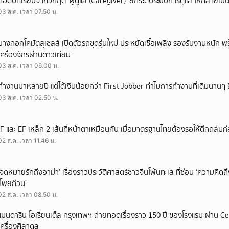
ถอดบทเรียนจากวิกฤต ‘ผู้ดูแล (Caregiver)’ ยกระดับระบบการดูแล ให้กลายเป็น 
03 ส.ค. เวลา 07.50 น.
บางกอกโคมัตสุเซลส์ เปิดตัวรถขุดรุ่นใหม่ ประหยัดเชื้อเพลิง รองรับงานหนัก 
เครื่องจักรผ่านดาวเทียม
03 ส.ค. เวลา 06.00 น.
ทำงานมาหลายปี แต่ได้เงินน้อยกว่า First Jobber ทำไมการทำงานที่เดิมนานๆ ถ
03 ส.ค. เวลา 02.50 น.
IF และ EF เหล็ก 2 เส้นที่หน้าตาเหมือนกัน เมื่อมาตรฐานไทยต้องรอให้ตึกถล่มก
02 ส.ค. เวลา 11.46 น.
‘จดหมายรักถึงอาม่า’ เรื่องราวประวัติศาสตร์ชาวจีนโพ้นทะเล ที่ซ่อน ‘ความคิด
‘โพยก๊วน’
02 ส.ค. เวลา 08.50 น.
แมนดาริน โอเรียนเต็ล กรุงเทพฯ ถ่ายทอดเรื่องราว 150 ปี ของโรงแรม ผ่าน 
เครื่องศิลาดล