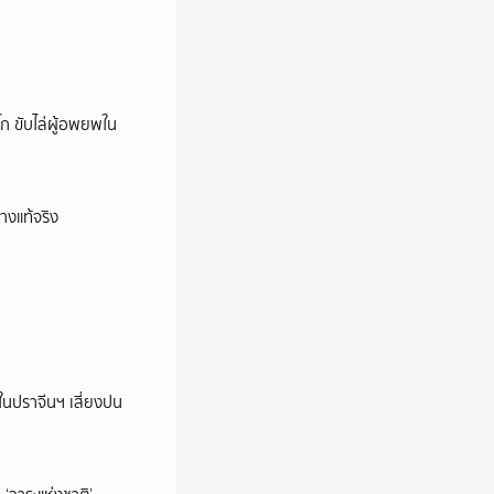
ก ขับไล่ผู้อพยพใน
างแท้จริง
ในปราจีนฯ เสี่ยงปน