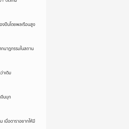
ว่า ‘ติดเกม’
ครองปืนโดยพลเรือนสูง
ี’ โศกนาฏกรรมในสถาน
ว่าเดิม
กจีนบุก
ม เมื่อดาราอยากให้มี