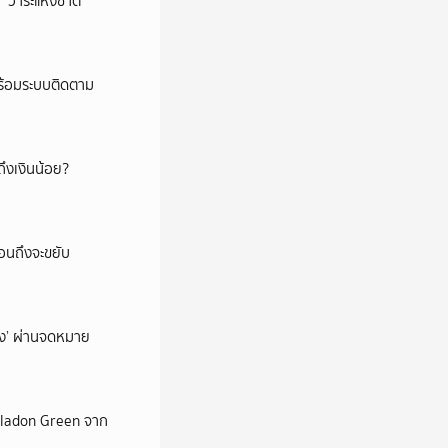
‘วาระแห่งชาติ’
พร้อมระบบติดตาม
ึงเงินน้อย?
่อนถึงจะขยับ
ถึง’ ผ่านจดหมาย
Celadon Green จาก