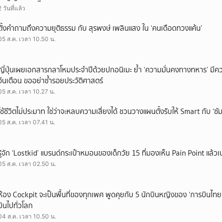
2 วันที่แล้ว
ตั้งคำถามถึงความยุติธรรม กับ สุรพงษ์ เพลินแสง ใน ‘คนเดือดทวงแค้น’
05 ส.ค. เวลา 10.50 น.
ญี่ปุ่นเผยเอกสารกลาโหมประจำปีด้วยปกอนิเมะ ย้ำ ‘ความมั่นคงทางทหาร’ มีค
จีนเตือน ขออย่าซ้ำรอยประวัติศาสตร์
05 ส.ค. เวลา 10.27 น.
ใช้ชีวิตไม่ประมาท ใช่ว่าจะหลบความเสี่ยงได้ ชวนวางแผนตั้งรับให้ Smart กับ ‘ซัม
05 ส.ค. เวลา 07.41 น.
รู้จัก ‘Lostkid’ แบรนด์กระเป๋าหมอนของเด็กวัย 15 ที่มองเห็น Pain Point แล้วเป
05 ส.ค. เวลา 02.50 น.
ห้อง Cockpit จะเป็นพื้นที่ของทุกเพศ พูดคุยกับ 5 นักบินหญิงของ ‘การบินไทย
บินไปทั่วโลก
04 ส.ค. เวลา 10.50 น.