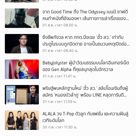
จาก Good Time ถึง The Odyssey เบนนี ซาฟดี
คนทำหนังที่ยังมองหา เส้นทางการเล่าเรื่องของตัว
เอง
01 ส.ค. เวลา 08.50 น.
ยิ่งชีพกังวล หาก กกต.นิ่งเฉย ‘ฮั้ว สว.’ เท่ากับ
ประตูในระบบถูกปิดตาย อาจเป็นชนวนเหตุเปิดช่อง
‘ลงถนน’
01 ส.ค. เวลา 06.40 น.
Babyjolystar ผู้นำวัฒนธรรมบนโลกอินเทอร์เน็ต
ของ Gen Alpha ที่คุยสนุกสุดในจักรวาล
31 ก.ค. เวลา 11.41 น.
พริษฐ์พบหลักฐานใหม่ ‘ฮั้ว สว.’ สลิปโอนเงินถึงผู้
สมัคร ‘หนองบัวลำภู’ พร้อม LINE หลุดการันตี
ตำแหน่ง
31 ก.ค. เวลา 11.09 น.
ALALA วง T-Pop ตัวลูก กับแฟชั่น และความฝันสู่
เวทีระดับโลก
30 ก.ค. เวลา 11.50 น.