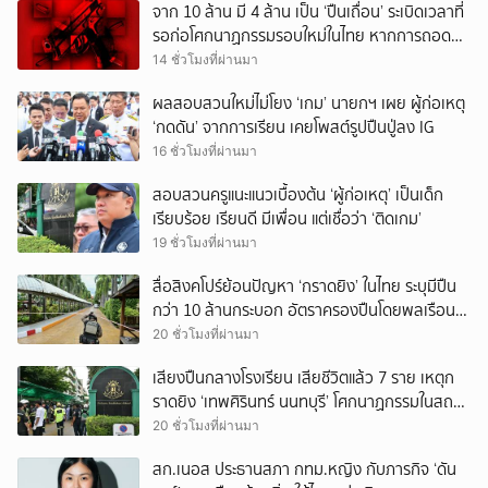
จาก 10 ล้าน มี 4 ล้าน เป็น ‘ปืนเถื่อน’ ระเบิดเวลาที่
รอก่อโศกนาฏกรรมรอบใหม่ในไทย หากการถอดบท
เรียนของรัฐเป็นเพียง ‘ลมปาก’
14 ชั่วโมงที่ผ่านมา
ผลสอบสวนใหม่ไม่โยง ‘เกม’ นายกฯ เผย ผู้ก่อเหตุ
‘กดดัน’ จากการเรียน เคยโพสต์รูปปืนปู่ลง IG
16 ชั่วโมงที่ผ่านมา
สอบสวนครูแนะแนวเบื้องต้น ‘ผู้ก่อเหตุ’ เป็นเด็ก
เรียบร้อย เรียนดี มีเพื่อน แต่เชื่อว่า ‘ติดเกม’
19 ชั่วโมงที่ผ่านมา
สื่อสิงคโปร์ย้อนปัญหา ‘กราดยิง’ ในไทย ระบุมีปืน
กว่า 10 ล้านกระบอก อัตราครองปืนโดยพลเรือน
สูงที่สุดในภูมิภาค
20 ชั่วโมงที่ผ่านมา
เสียงปืนกลางโรงเรียน เสียชีวิตแล้ว 7 ราย เหตุก
ราดยิง ‘เทพศิรินทร์ นนทบุรี’ โศกนาฏกรรมในสถาน
ศึกษา ครั้งที่ 2 ในรอบปี
20 ชั่วโมงที่ผ่านมา
สก.เนอส ประธานสภา กทม.หญิง กับภารกิจ ‘ดัน