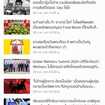
ตอนนี้เรารู้อะไรบ้าง รวมข้อสงสัยและข้อเท็จจริง
การเสียชีวิตของ ‘ฮลุน โซโล่’
30 ก.ค. เวลา 11.45 น.
จะทำอย่างไร ถ้า ‘ยางามิ ไลท์’ ไปโผล่ที่แผงผัก
เบื้องหลังแคมเปญลด Food Waste ที่ใครเห็นก็
ต้องหันมอง
30 ก.ค. เวลา 07.50 น.
ชวนคุยเรื่องวันพระเดือน 8 เพราะเป็นวันครู
พระพุทธเจ้าจึงเทศนา (?)
29 ก.ค. เวลา 09.50 น.
Global Wellness Summit 2026 เวทีที่สะท้อนว่า
Wellness ไม่ใช่เทรนด์ แต่คือโครงสร้างเศรษฐกิจ
ใหม่ของโลก
29 ก.ค. เวลา 04.50 น.
“ไม่จ้างผู้จัดการ ต้องเป็นเมีย” เมื่อแรงงานผู้หญิง
กลายเป็นทรัพยากร ที่มักถูกมองข้ามในระบบ
เศรษฐกิจแรงงาน
29 ก.ค. เวลา 02.38 น.
เสียงดนตรีที่กลับมาของวาเลนไทน์บอย บทพิสูจน์