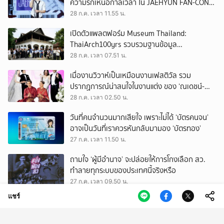
ความรักเหนือกาลเวลา ใน JAEHYUN FAN-CON
TOUR
28 ก.ค. เวลา 11.55 น.
เปิดตัวแพลตฟอร์ม Museum Thailand:
ThaiArch100yrs รวบรวมฐานข้อมูล
สถาปัตยกรรม 100 ปีภาคเหนือ มุ่งขับเคลื่อน
28 ก.ค. เวลา 07.51 น.
Heritage Economy
เมื่องานวิวาห์เป็นเหมือนงานเฟสติวัล รวม
ปรากฏการณ์น่าสนใจในงานแต่ง ของ ‘ณเดชน์-
ญาญ่า’ ทั้ง 3 ครั้ง
28 ก.ค. เวลา 02.50 น.
วันที่คนจำนวนมากเสียใจ เพราะไม่ได้ ‘บัตรคนจน’
อาจเป็นวันที่เราควรหันกลับมามอง ‘บัตรทอง’
27 ก.ค. เวลา 11.50 น.
ถามใจ ‘ผู้มีอำนาจ’ จะปล่อยให้การโกงเลือก สว.
ทำลายทุกระบบของประเทศนี้จริงหรือ
27 ก.ค. เวลา 09.50 น.
แชร์
รู้จัก สรณ บุญใบชัยพฤกษ์ ประธาน กสทช. ผู้
ยืนยันไม่ออกจากตำแหน่ง จนกว่าจะมีพระบรม
ราชโองการโปรดเกล้าฯ
27 ก.ค. เวลา 09.50 น.