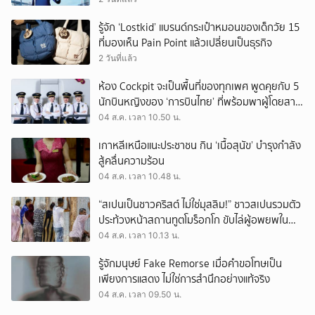
รู้จัก ‘Lostkid’ แบรนด์กระเป๋าหมอนของเด็กวัย 15
ที่มองเห็น Pain Point แล้วเปลี่ยนเป็นธุรกิจ
2 วันที่แล้ว
ห้อง Cockpit จะเป็นพื้นที่ของทุกเพศ พูดคุยกับ 5
นักบินหญิงของ ‘การบินไทย’ ที่พร้อมพาผู้โดยสาร
บินไปทั่วโลก
04 ส.ค. เวลา 10.50 น.
เกาหลีเหนือแนะประชาชน กิน ‘เนื้อสุนัข’ บำรุงกำลัง
สู้คลื่นความร้อน
04 ส.ค. เวลา 10.48 น.
“สเปนเป็นชาวคริสต์ ไม่ใช่มุสลิม!” ชาวสเปนรวมตัว
ประท้วงหน้าสถานทูตโมร็อกโก ขับไล่ผู้อพยพใน
เมืองเซวตาออกนอกประเทศ
04 ส.ค. เวลา 10.13 น.
รู้จักมนุษย์ Fake Remorse เมื่อคำขอโทษเป็น
เพียงการแสดง ไม่ใช่การสำนึกอย่างแท้จริง
04 ส.ค. เวลา 09.50 น.