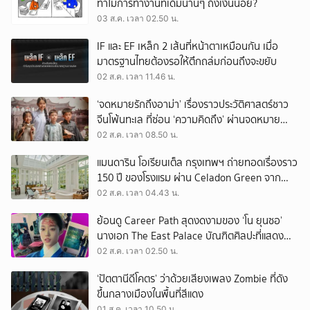
ทำไมการทำงานที่เดิมนานๆ ถึงเงินน้อย?
03 ส.ค. เวลา 02.50 น.
IF และ EF เหล็ก 2 เส้นที่หน้าตาเหมือนกัน เมื่อ
มาตรฐานไทยต้องรอให้ตึกถล่มก่อนถึงจะขยับ
02 ส.ค. เวลา 11.46 น.
‘จดหมายรักถึงอาม่า’ เรื่องราวประวัติศาสตร์ชาว
จีนโพ้นทะเล ที่ซ่อน ‘ความคิดถึง’ ผ่านจดหมาย
‘โพยก๊วน’
02 ส.ค. เวลา 08.50 น.
แมนดาริน โอเรียนเต็ล กรุงเทพฯ ถ่ายทอดเรื่องราว
150 ปี ของโรงแรม ผ่าน Celadon Green จาก
เครื่องศิลาดล
02 ส.ค. เวลา 04.43 น.
ย้อนดู Career Path สุดงดงามของ ‘โน ยุนซอ’
นางเอก The East Palace บัณฑิตศิลปะที่แสดง
เรื่องไหนก็ปัง
02 ส.ค. เวลา 02.50 น.
‘ปัตตานีดีโคตร’ ว่าด้วยเสียงเพลง Zombie ที่ดัง
ขึ้นกลางเมืองในพื้นที่สีแดง
01 ส.ค. เวลา 10.50 น.