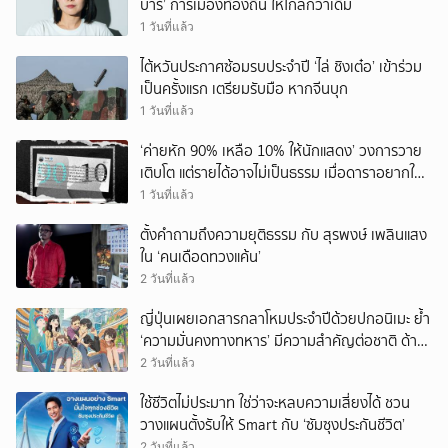
บาร์’ การเมืองท้องถิ่น ให้ไกลกว่าเดิม
1 วันที่แล้ว
ไต้หวันประกาศซ้อมรบประจำปี ‘ไล่ ชิงเต๋อ’ เข้าร่วม
เป็นครั้งแรก เตรียมรับมือ หากจีนบุก
1 วันที่แล้ว
‘ค่ายหัก 90% เหลือ 10% ให้นักแสดง’ วงการวาย
เติบโต แต่รายได้อาจไม่เป็นธรรม เมื่อดาราอยากให้มี
‘สัญญามาตรฐาน’
1 วันที่แล้ว
ตั้งคำถามถึงความยุติธรรม กับ สุรพงษ์ เพลินแสง
ใน ‘คนเดือดทวงแค้น’
2 วันที่แล้ว
ญี่ปุ่นเผยเอกสารกลาโหมประจำปีด้วยปกอนิเมะ ย้ำ
‘ความมั่นคงทางทหาร’ มีความสำคัญต่อชาติ ด้าน
จีนเตือน ขออย่าซ้ำรอยประวัติศาสตร์
2 วันที่แล้ว
ใช้ชีวิตไม่ประมาท ใช่ว่าจะหลบความเสี่ยงได้ ชวน
วางแผนตั้งรับให้ Smart กับ ‘ซัมซุงประกันชีวิต’
2 วันที่แล้ว