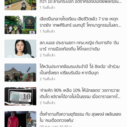
กว่า 10 ล้านกระบอก อัตราครองปืนโดยพลเรือน
สูงที่สุดในภูมิภาค
1 วันที่แล้ว
เสียงปืนกลางโรงเรียน เสียชีวิตแล้ว 7 ราย เหตุก
ราดยิง ‘เทพศิรินทร์ นนทบุรี’ โศกนาฏกรรมในสถาน
ศึกษา ครั้งที่ 2 ในรอบปี
1 วันที่แล้ว
สก.เนอส ประธานสภา กทม.หญิง กับภารกิจ ‘ดัน
บาร์’ การเมืองท้องถิ่น ให้ไกลกว่าเดิม
2 วันที่แล้ว
ไต้หวันประกาศซ้อมรบประจำปี ‘ไล่ ชิงเต๋อ’ เข้าร่วม
เป็นครั้งแรก เตรียมรับมือ หากจีนบุก
2 วันที่แล้ว
‘ค่ายหัก 90% เหลือ 10% ให้นักแสดง’ วงการวาย
เติบโต แต่รายได้อาจไม่เป็นธรรม เมื่อดาราอยากให้มี
‘สัญญามาตรฐาน’
2 วันที่แล้ว
ตั้งคำถามถึงความยุติธรรม กับ สุรพงษ์ เพลินแสง
ใน ‘คนเดือดทวงแค้น’
05 ส.ค. เวลา 10.50 น.