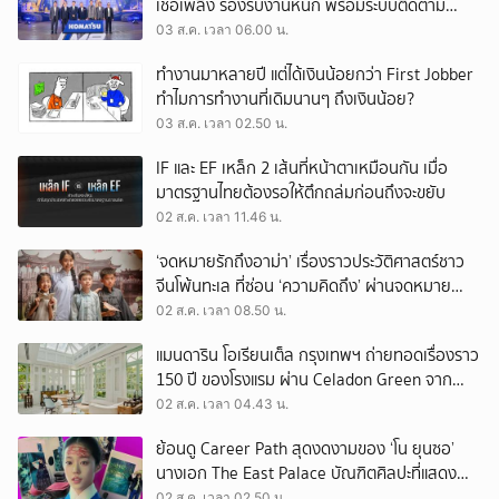
เชื้อเพลิง รองรับงานหนัก พร้อมระบบติดตาม
เครื่องจักรผ่านดาวเทียม
03 ส.ค. เวลา 06.00 น.
ทำงานมาหลายปี แต่ได้เงินน้อยกว่า First Jobber
ทำไมการทำงานที่เดิมนานๆ ถึงเงินน้อย?
03 ส.ค. เวลา 02.50 น.
IF และ EF เหล็ก 2 เส้นที่หน้าตาเหมือนกัน เมื่อ
มาตรฐานไทยต้องรอให้ตึกถล่มก่อนถึงจะขยับ
02 ส.ค. เวลา 11.46 น.
‘จดหมายรักถึงอาม่า’ เรื่องราวประวัติศาสตร์ชาว
จีนโพ้นทะเล ที่ซ่อน ‘ความคิดถึง’ ผ่านจดหมาย
‘โพยก๊วน’
02 ส.ค. เวลา 08.50 น.
แมนดาริน โอเรียนเต็ล กรุงเทพฯ ถ่ายทอดเรื่องราว
150 ปี ของโรงแรม ผ่าน Celadon Green จาก
เครื่องศิลาดล
02 ส.ค. เวลา 04.43 น.
ย้อนดู Career Path สุดงดงามของ ‘โน ยุนซอ’
นางเอก The East Palace บัณฑิตศิลปะที่แสดง
เรื่องไหนก็ปัง
02 ส.ค. เวลา 02.50 น.