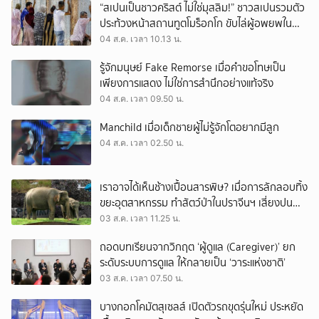
“สเปนเป็นชาวคริสต์ ไม่ใช่มุสลิม!” ชาวสเปนรวมตัว
ประท้วงหน้าสถานทูตโมร็อกโก ขับไล่ผู้อพยพใน
เมืองเซวตาออกนอกประเทศ
04 ส.ค. เวลา 10.13 น.
รู้จักมนุษย์ Fake Remorse เมื่อคำขอโทษเป็น
เพียงการแสดง ไม่ใช่การสำนึกอย่างแท้จริง
04 ส.ค. เวลา 09.50 น.
Manchild เมื่อเด็กชายผู้ไม่รู้จักโตอยากมีลูก
04 ส.ค. เวลา 02.50 น.
เราอาจได้เห็นช้างเปื้อนสารพิษ? เมื่อการลักลอบทิ้ง
ขยะอุตสาหกรรม ทำสัตว์ป่าในปราจีนฯ เสี่ยงปน
เปื้อน
03 ส.ค. เวลา 11.25 น.
ถอดบทเรียนจากวิกฤต ‘ผู้ดูแล (Caregiver)’ ยก
ระดับระบบการดูแล ให้กลายเป็น ‘วาระแห่งชาติ’
03 ส.ค. เวลา 07.50 น.
บางกอกโคมัตสุเซลส์ เปิดตัวรถขุดรุ่นใหม่ ประหยัด