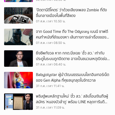
‘ปัตตานีดีโคตร’ ว่าด้วยเสียงเพลง Zombie ที่ดัง
ขึ้นกลางเมืองในพื้นที่สีแดง
01 ส.ค. เวลา 10.50 น.
จาก Good Time ถึง The Odyssey เบนนี ซาฟดี
คนทำหนังที่ยังมองหา เส้นทางการเล่าเรื่องของตัว
เอง
01 ส.ค. เวลา 08.50 น.
ยิ่งชีพกังวล หาก กกต.นิ่งเฉย ‘ฮั้ว สว.’ เท่ากับ
ประตูในระบบถูกปิดตาย อาจเป็นชนวนเหตุเปิดช่อง
‘ลงถนน’
01 ส.ค. เวลา 06.40 น.
Babyjolystar ผู้นำวัฒนธรรมบนโลกอินเทอร์เน็ต
ของ Gen Alpha ที่คุยสนุกสุดในจักรวาล
31 ก.ค. เวลา 11.41 น.
พริษฐ์พบหลักฐานใหม่ ‘ฮั้ว สว.’ สลิปโอนเงินถึงผู้
สมัคร ‘หนองบัวลำภู’ พร้อม LINE หลุดการันตี
ตำแหน่ง
31 ก.ค. เวลา 11.09 น.