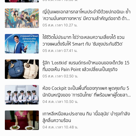
ญี่ปุ่นเผยเอกสารกลาโหมประจำปีด้วยปกอนิเมะ ย้ำ
‘ความมั่นคงทางทหาร’ มีความสำคัญต่อชาติ ด้าน
จีนเตือน ขออย่าซ้ำรอยประวัติศาสตร์
05 ส.ค. เวลา 10.27 น.
ใช้ชีวิตไม่ประมาท ใช่ว่าจะหลบความเสี่ยงได้ ชวน
วางแผนตั้งรับให้ Smart กับ ‘ซัมซุงประกันชีวิต’
05 ส.ค. เวลา 07.41 น.
รู้จัก ‘Lostkid’ แบรนด์กระเป๋าหมอนของเด็กวัย 15
ที่มองเห็น Pain Point แล้วเปลี่ยนเป็นธุรกิจ
05 ส.ค. เวลา 02.50 น.
ห้อง Cockpit จะเป็นพื้นที่ของทุกเพศ พูดคุยกับ 5
นักบินหญิงของ ‘การบินไทย’ ที่พร้อมพาผู้โดยสาร
บินไปทั่วโลก
04 ส.ค. เวลา 10.50 น.
เกาหลีเหนือแนะประชาชน กิน ‘เนื้อสุนัข’ บำรุงกำลัง
สู้คลื่นความร้อน
04 ส.ค. เวลา 10.48 น.