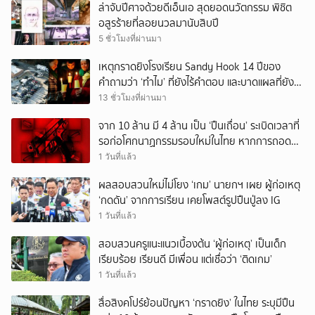
ล่าจับปีศาจด้วยดีเอ็นเอ สุดยอดนวัตกรรม พิชิต
อสูรร้ายที่ลอยนวลมานับสิบปี
5 ชั่วโมงที่ผ่านมา
เหตุกราดยิงโรงเรียน Sandy Hook 14 ปีของ
คำถามว่า ‘ทำไม’ ที่ยังไร้คำตอบ และบาดแผลที่ยัง
ทวงความรับผิดชอบไม่จบ
13 ชั่วโมงที่ผ่านมา
จาก 10 ล้าน มี 4 ล้าน เป็น ‘ปืนเถื่อน’ ระเบิดเวลาที่
รอก่อโศกนาฏกรรมรอบใหม่ในไทย หากการถอดบท
เรียนของรัฐเป็นเพียง ‘ลมปาก’
1 วันที่แล้ว
ผลสอบสวนใหม่ไม่โยง ‘เกม’ นายกฯ เผย ผู้ก่อเหตุ
‘กดดัน’ จากการเรียน เคยโพสต์รูปปืนปู่ลง IG
1 วันที่แล้ว
สอบสวนครูแนะแนวเบื้องต้น ‘ผู้ก่อเหตุ’ เป็นเด็ก
เรียบร้อย เรียนดี มีเพื่อน แต่เชื่อว่า ‘ติดเกม’
1 วันที่แล้ว
สื่อสิงคโปร์ย้อนปัญหา ‘กราดยิง’ ในไทย ระบุมีปืน