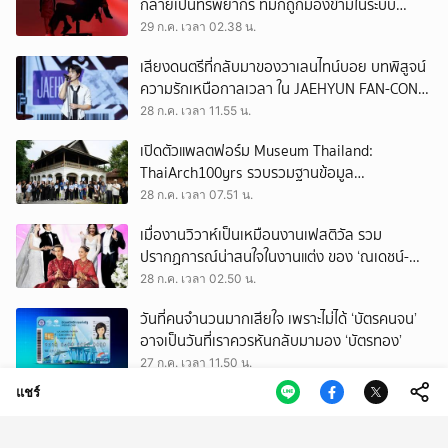
กลายเป็นทรัพยากร ที่มักถูกมองข้ามในระบบ
เศรษฐกิจแรงงาน
29 ก.ค. เวลา 02.38 น.
เสียงดนตรีที่กลับมาของวาเลนไทน์บอย บทพิสูจน์
ความรักเหนือกาลเวลา ใน JAEHYUN FAN-CON
TOUR
28 ก.ค. เวลา 11.55 น.
เปิดตัวแพลตฟอร์ม Museum Thailand:
ThaiArch100yrs รวบรวมฐานข้อมูล
สถาปัตยกรรม 100 ปีภาคเหนือ มุ่งขับเคลื่อน
28 ก.ค. เวลา 07.51 น.
Heritage Economy
เมื่องานวิวาห์เป็นเหมือนงานเฟสติวัล รวม
ปรากฏการณ์น่าสนใจในงานแต่ง ของ ‘ณเดชน์-
ญาญ่า’ ทั้ง 3 ครั้ง
28 ก.ค. เวลา 02.50 น.
วันที่คนจำนวนมากเสียใจ เพราะไม่ได้ ‘บัตรคนจน’
อาจเป็นวันที่เราควรหันกลับมามอง ‘บัตรทอง’
27 ก.ค. เวลา 11.50 น.
แชร์
ถามใจ ‘ผู้มีอำนาจ’ จะปล่อยให้การโกงเลือก สว.
ทำลายทุกระบบของประเทศนี้จริงหรือ
27 ก.ค. เวลา 09.50 น.