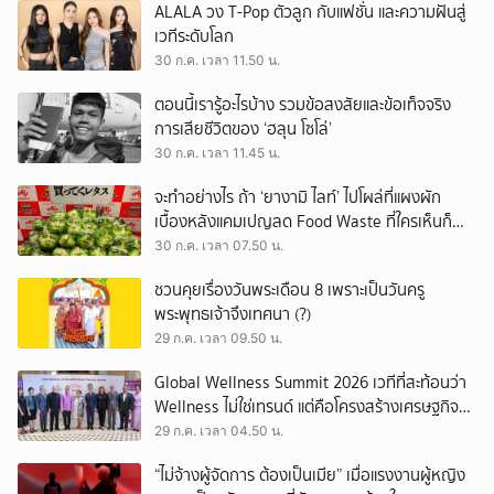
ALALA วง T-Pop ตัวลูก กับแฟชั่น และความฝันสู่
เวทีระดับโลก
30 ก.ค. เวลา 11.50 น.
ตอนนี้เรารู้อะไรบ้าง รวมข้อสงสัยและข้อเท็จจริง
การเสียชีวิตของ ‘ฮลุน โซโล่’
30 ก.ค. เวลา 11.45 น.
จะทำอย่างไร ถ้า ‘ยางามิ ไลท์’ ไปโผล่ที่แผงผัก
เบื้องหลังแคมเปญลด Food Waste ที่ใครเห็นก็
ต้องหันมอง
30 ก.ค. เวลา 07.50 น.
ชวนคุยเรื่องวันพระเดือน 8 เพราะเป็นวันครู
พระพุทธเจ้าจึงเทศนา (?)
29 ก.ค. เวลา 09.50 น.
Global Wellness Summit 2026 เวทีที่สะท้อนว่า
Wellness ไม่ใช่เทรนด์ แต่คือโครงสร้างเศรษฐกิจ
ใหม่ของโลก
29 ก.ค. เวลา 04.50 น.
“ไม่จ้างผู้จัดการ ต้องเป็นเมีย” เมื่อแรงงานผู้หญิง