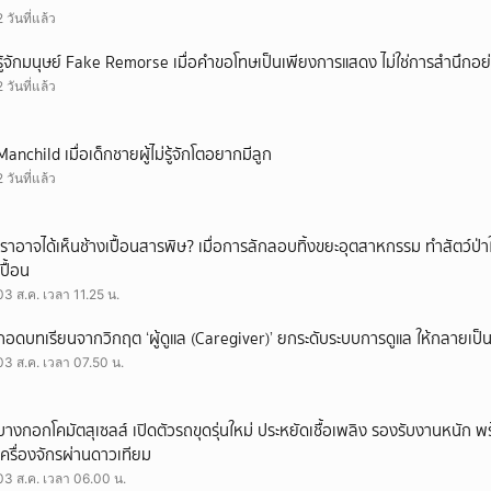
2 วันที่แล้ว
รู้จักมนุษย์ Fake Remorse เมื่อคำขอโทษเป็นเพียงการแสดง ไม่ใช่การสำนึกอย่
2 วันที่แล้ว
Manchild เมื่อเด็กชายผู้ไม่รู้จักโตอยากมีลูก
2 วันที่แล้ว
เราอาจได้เห็นช้างเปื้อนสารพิษ? เมื่อการลักลอบทิ้งขยะอุตสาหกรรม ทำสัตว์ป่า
เปื้อน
03 ส.ค. เวลา 11.25 น.
ถอดบทเรียนจากวิกฤต ‘ผู้ดูแล (Caregiver)’ ยกระดับระบบการดูแล ให้กลายเป็น 
03 ส.ค. เวลา 07.50 น.
บางกอกโคมัตสุเซลส์ เปิดตัวรถขุดรุ่นใหม่ ประหยัดเชื้อเพลิง รองรับงานหนัก 
เครื่องจักรผ่านดาวเทียม
03 ส.ค. เวลา 06.00 น.