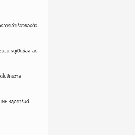
การเล่าเรื่องของตัว
นชนวนเหตุเปิดช่อง ‘ลง
ุดในจักรวาล
LINE หลุดการันตี