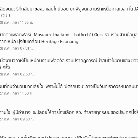
เสียงดนตรีที่กลับมาของวาเลนไทน์บอย บทพิสูจน์ความรักเหนือกาลเวลา ใ
TOUR
28 ก.ค. เวลา 11.55 น.
เปิดตัวแพลตฟอร์ม Museum Thailand: ThaiArch100yrs รวบรวมฐานข้อมูล
ภาคเหนือ มุ่งขับเคลื่อน Heritage Economy
28 ก.ค. เวลา 07.51 น.
เมื่องานวิวาห์เป็นเหมือนงานเฟสติวัล รวมปรากฏการณ์น่าสนใจในงานแต่ง ของ
3 ครั้ง
28 ก.ค. เวลา 02.50 น.
วันที่คนจำนวนมากเสียใจ เพราะไม่ได้ ‘บัตรคนจน’ อาจเป็นวันที่เราควรหันกลับ
27 ก.ค. เวลา 11.50 น.
ถามใจ ‘ผู้มีอำนาจ’ จะปล่อยให้การโกงเลือก สว. ทำลายทุกระบบของประเทศนี้จร
27 ก.ค. เวลา 09.50 น.