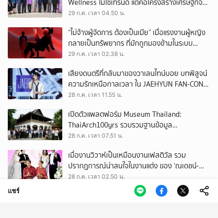
Wellness ไม่ใช่เทรนด์ แต่คือโครงสร้างเศรษฐกิจ
ใหม่ของโลก
29 ก.ค. เวลา 04.50 น.
“ไม่จ้างผู้จัดการ ต้องเป็นเมีย” เมื่อแรงงานผู้หญิง
กลายเป็นทรัพยากร ที่มักถูกมองข้ามในระบบ
เศรษฐกิจแรงงาน
29 ก.ค. เวลา 02.38 น.
เสียงดนตรีที่กลับมาของวาเลนไทน์บอย บทพิสูจน์
ความรักเหนือกาลเวลา ใน JAEHYUN FAN-CON
TOUR
28 ก.ค. เวลา 11.55 น.
เปิดตัวแพลตฟอร์ม Museum Thailand:
ThaiArch100yrs รวบรวมฐานข้อมูล
สถาปัตยกรรม 100 ปีภาคเหนือ มุ่งขับเคลื่อน
28 ก.ค. เวลา 07.51 น.
Heritage Economy
เมื่องานวิวาห์เป็นเหมือนงานเฟสติวัล รวม
ปรากฏการณ์น่าสนใจในงานแต่ง ของ ‘ณเดชน์-
ญาญ่า’ ทั้ง 3 ครั้ง
28 ก.ค. เวลา 02.50 น.
แชร์
วันที่คนจำนวนมากเสียใจ เพราะไม่ได้ ‘บัตรคนจน’
อาจเป็นวันที่เราควรหันกลับมามอง ‘บัตรทอง’
27 ก.ค. เวลา 11.50 น.