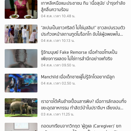
เกาหลีเหนือแนะประชาชน กิน ‘เนื้อสุนัข’ บำรุงกำลัง
สู้คลื่นความร้อน
04 ส.ค. เวลา 10.48 น.
“สเปนเป็นชาวคริสต์ ไม่ใช่มุสลิม!” ชาวสเปนรวมตัว
ประท้วงหน้าสถานทูตโมร็อกโก ขับไล่ผู้อพยพใน
เมืองเซวตาออกนอกประเทศ
04 ส.ค. เวลา 10.13 น.
รู้จักมนุษย์ Fake Remorse เมื่อคำขอโทษเป็น
เพียงการแสดง ไม่ใช่การสำนึกอย่างแท้จริง
04 ส.ค. เวลา 09.50 น.
Manchild เมื่อเด็กชายผู้ไม่รู้จักโตอยากมีลูก
04 ส.ค. เวลา 02.50 น.
เราอาจได้เห็นช้างเปื้อนสารพิษ? เมื่อการลักลอบทิ้ง
ขยะอุตสาหกรรม ทำสัตว์ป่าในปราจีนฯ เสี่ยงปน
เปื้อน
03 ส.ค. เวลา 11.25 น.
ถอดบทเรียนจากวิกฤต ‘ผู้ดูแล (Caregiver)’ ยก