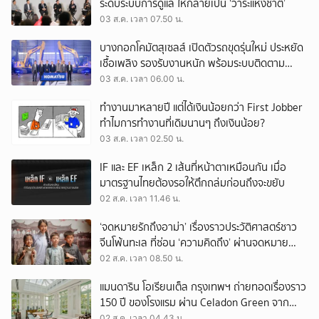
ระดับระบบการดูแล ให้กลายเป็น ‘วาระแห่งชาติ’
03 ส.ค. เวลา 07.50 น.
บางกอกโคมัตสุเซลส์ เปิดตัวรถขุดรุ่นใหม่ ประหยัด
เชื้อเพลิง รองรับงานหนัก พร้อมระบบติดตาม
เครื่องจักรผ่านดาวเทียม
03 ส.ค. เวลา 06.00 น.
ทำงานมาหลายปี แต่ได้เงินน้อยกว่า First Jobber
ทำไมการทำงานที่เดิมนานๆ ถึงเงินน้อย?
03 ส.ค. เวลา 02.50 น.
IF และ EF เหล็ก 2 เส้นที่หน้าตาเหมือนกัน เมื่อ
มาตรฐานไทยต้องรอให้ตึกถล่มก่อนถึงจะขยับ
02 ส.ค. เวลา 11.46 น.
‘จดหมายรักถึงอาม่า’ เรื่องราวประวัติศาสตร์ชาว
จีนโพ้นทะเล ที่ซ่อน ‘ความคิดถึง’ ผ่านจดหมาย
‘โพยก๊วน’
02 ส.ค. เวลา 08.50 น.
แมนดาริน โอเรียนเต็ล กรุงเทพฯ ถ่ายทอดเรื่องราว
150 ปี ของโรงแรม ผ่าน Celadon Green จาก
เครื่องศิลาดล
02 ส.ค. เวลา 04.43 น.