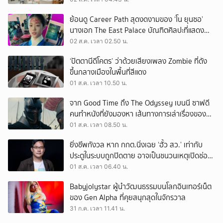
ย้อนดู Career Path สุดงดงามของ ‘โน ยุนซอ’
นางเอก The East Palace บัณฑิตศิลปะที่แสดง
เรื่องไหนก็ปัง
02 ส.ค. เวลา 02.50 น.
‘ปัตตานีดีโคตร’ ว่าด้วยเสียงเพลง Zombie ที่ดัง
ขึ้นกลางเมืองในพื้นที่สีแดง
01 ส.ค. เวลา 10.50 น.
จาก Good Time ถึง The Odyssey เบนนี ซาฟดี
คนทำหนังที่ยังมองหา เส้นทางการเล่าเรื่องของตัว
เอง
01 ส.ค. เวลา 08.50 น.
ยิ่งชีพกังวล หาก กกต.นิ่งเฉย ‘ฮั้ว สว.’ เท่ากับ
ประตูในระบบถูกปิดตาย อาจเป็นชนวนเหตุเปิดช่อง
‘ลงถนน’
01 ส.ค. เวลา 06.40 น.
Babyjolystar ผู้นำวัฒนธรรมบนโลกอินเทอร์เน็ต
ของ Gen Alpha ที่คุยสนุกสุดในจักรวาล
31 ก.ค. เวลา 11.41 น.