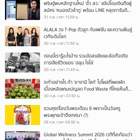
พริษฐ์พบหลักฐานใหม่ ‘ฮั้ว สว.’ สลิปโอนเงินถึงผู้
สมัคร ‘หนองบัวลำภู’ พร้อม LINE หลุดการันตี
ตำแหน่ง
31 ก.ค. เวลา 11.09 น.
ALALA วง T-Pop ตัวลูก กับแฟชั่น และความฝันสู่
เวทีระดับโลก
30 ก.ค. เวลา 11.50 น.
ตอนนี้เรารู้อะไรบ้าง รวมข้อสงสัยและข้อเท็จจริง
การเสียชีวิตของ ‘ฮลุน โซโล่’
30 ก.ค. เวลา 11.45 น.
จะทำอย่างไร ถ้า ‘ยางามิ ไลท์’ ไปโผล่ที่แผงผัก
เบื้องหลังแคมเปญลด Food Waste ที่ใครเห็นก็
ต้องหันมอง
30 ก.ค. เวลา 07.50 น.
ชวนคุยเรื่องวันพระเดือน 8 เพราะเป็นวันครู
พระพุทธเจ้าจึงเทศนา (?)
29 ก.ค. เวลา 09.50 น.
Global Wellness Summit 2026 เวทีที่สะท้อนว่า