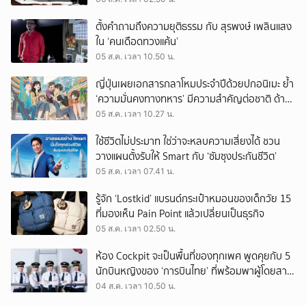
ตั้งคำถามถึงความยุติธรรม กับ สุรพงษ์ เพลินแสง
ใน ‘คนเดือดทวงแค้น’
05 ส.ค. เวลา 10.50 น.
ญี่ปุ่นเผยเอกสารกลาโหมประจำปีด้วยปกอนิเมะ ย้ำ
‘ความมั่นคงทางทหาร’ มีความสำคัญต่อชาติ ด้าน
จีนเตือน ขออย่าซ้ำรอยประวัติศาสตร์
05 ส.ค. เวลา 10.27 น.
ใช้ชีวิตไม่ประมาท ใช่ว่าจะหลบความเสี่ยงได้ ชวน
วางแผนตั้งรับให้ Smart กับ ‘ซัมซุงประกันชีวิต’
05 ส.ค. เวลา 07.41 น.
รู้จัก ‘Lostkid’ แบรนด์กระเป๋าหมอนของเด็กวัย 15
ที่มองเห็น Pain Point แล้วเปลี่ยนเป็นธุรกิจ
05 ส.ค. เวลา 02.50 น.
ห้อง Cockpit จะเป็นพื้นที่ของทุกเพศ พูดคุยกับ 5
นักบินหญิงของ ‘การบินไทย’ ที่พร้อมพาผู้โดยสาร
บินไปทั่วโลก
04 ส.ค. เวลา 10.50 น.