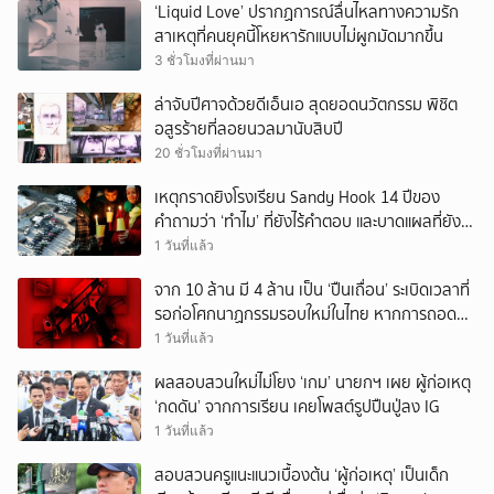
‘Liquid Love’ ปรากฏการณ์ลื่นไหลทางความรัก
สาเหตุที่คนยุคนี้โหยหารักแบบไม่ผูกมัดมากขึ้น
3 ชั่วโมงที่ผ่านมา
ล่าจับปีศาจด้วยดีเอ็นเอ สุดยอดนวัตกรรม พิชิต
อสูรร้ายที่ลอยนวลมานับสิบปี
20 ชั่วโมงที่ผ่านมา
เหตุกราดยิงโรงเรียน Sandy Hook 14 ปีของ
คำถามว่า ‘ทำไม’ ที่ยังไร้คำตอบ และบาดแผลที่ยัง
ทวงความรับผิดชอบไม่จบ
1 วันที่แล้ว
จาก 10 ล้าน มี 4 ล้าน เป็น ‘ปืนเถื่อน’ ระเบิดเวลาที่
รอก่อโศกนาฏกรรมรอบใหม่ในไทย หากการถอดบท
เรียนของรัฐเป็นเพียง ‘ลมปาก’
1 วันที่แล้ว
ผลสอบสวนใหม่ไม่โยง ‘เกม’ นายกฯ เผย ผู้ก่อเหตุ
‘กดดัน’ จากการเรียน เคยโพสต์รูปปืนปู่ลง IG
1 วันที่แล้ว
สอบสวนครูแนะแนวเบื้องต้น ‘ผู้ก่อเหตุ’ เป็นเด็ก