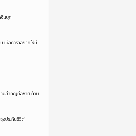
กจีนบุก
ม เมื่อดาราอยากให้มี
วามสำคัญต่อชาติ ด้าน
ซุงประกันชีวิต’