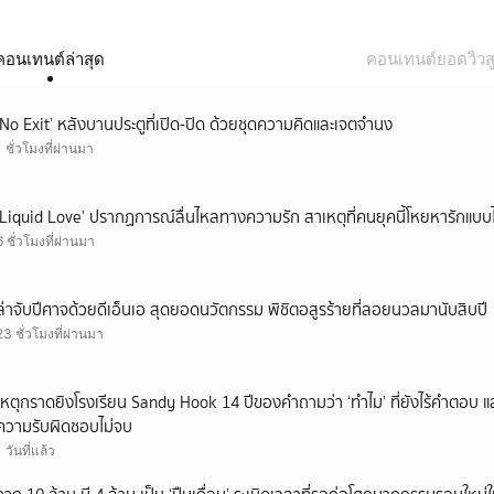
คอนเทนต์ล่าสุด
คอนเทนต์ยอดวิวสู
‘No Exit’ หลังบานประตูที่เปิด-ปิด ด้วยชุดความคิดและเจตจำนง
1 ชั่วโมงที่ผ่านมา
‘Liquid Love’ ปรากฏการณ์ลื่นไหลทางความรัก สาเหตุที่คนยุคนี้โหยหารักแบบไ
6 ชั่วโมงที่ผ่านมา
ล่าจับปีศาจด้วยดีเอ็นเอ สุดยอดนวัตกรรม พิชิตอสูรร้ายที่ลอยนวลมานับสิบปี
23 ชั่วโมงที่ผ่านมา
เหตุกราดยิงโรงเรียน Sandy Hook 14 ปีของคำถามว่า ‘ทำไม’ ที่ยังไร้คำตอบ 
ความรับผิดชอบไม่จบ
1 วันที่แล้ว