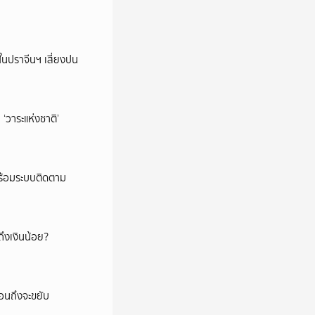
ในปราจีนฯ เสี่ยงปน
‘วาระแห่งชาติ’
พร้อมระบบติดตาม
ึงเงินน้อย?
่อนถึงจะขยับ