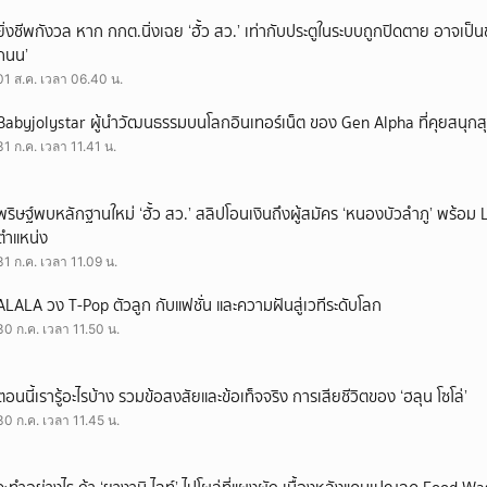
ยิ่งชีพกังวล หาก กกต.นิ่งเฉย ‘ฮั้ว สว.’ เท่ากับประตูในระบบถูกปิดตาย อาจเป็
ถนน’
01 ส.ค. เวลา 06.40 น.
Babyjolystar ผู้นำวัฒนธรรมบนโลกอินเทอร์เน็ต ของ Gen Alpha ที่คุยสนุกส
31 ก.ค. เวลา 11.41 น.
พริษฐ์พบหลักฐานใหม่ ‘ฮั้ว สว.’ สลิปโอนเงินถึงผู้สมัคร ‘หนองบัวลำภู’ พร้อม 
ตำแหน่ง
31 ก.ค. เวลา 11.09 น.
ALALA วง T-Pop ตัวลูก กับแฟชั่น และความฝันสู่เวทีระดับโลก
30 ก.ค. เวลา 11.50 น.
ตอนนี้เรารู้อะไรบ้าง รวมข้อสงสัยและข้อเท็จจริง การเสียชีวิตของ ‘ฮลุน โซโล่’
30 ก.ค. เวลา 11.45 น.