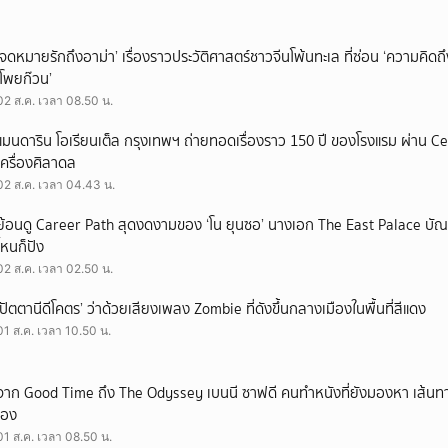
‘จดหมายรักถึงอาม่า’ เรื่องราวประวัติศาสตร์ชาวจีนโพ้นทะเล ที่ซ่อน ‘ความคิด
‘โพยก๊วน’
02 ส.ค. เวลา 08.50 น.
แมนดาริน โอเรียนเต็ล กรุงเทพฯ ถ่ายทอดเรื่องราว 150 ปี ของโรงแรม ผ่าน 
เครื่องศิลาดล
02 ส.ค. เวลา 04.43 น.
ย้อนดู Career Path สุดงดงามของ ‘โน ยุนซอ’ นางเอก The East Palace บัณฑิ
ไหนก็ปัง
02 ส.ค. เวลา 02.50 น.
‘ปัตตานีดีโคตร’ ว่าด้วยเสียงเพลง Zombie ที่ดังขึ้นกลางเมืองในพื้นที่สีแดง
01 ส.ค. เวลา 10.50 น.
จาก Good Time ถึง The Odyssey เบนนี ซาฟดี คนทำหนังที่ยังมองหา เส้นทาง
เอง
01 ส.ค. เวลา 08.50 น.