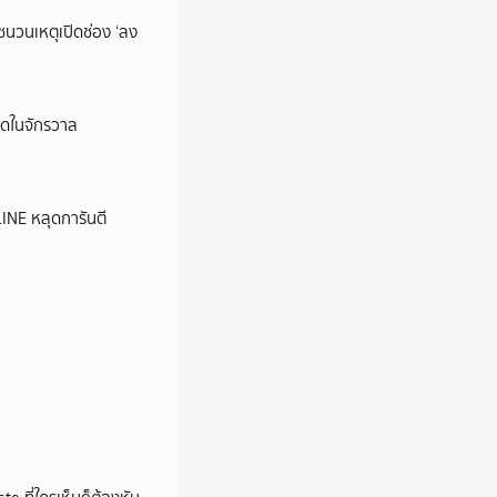
นชนวนเหตุเปิดช่อง ‘ลง
ุดในจักรวาล
LINE หลุดการันตี