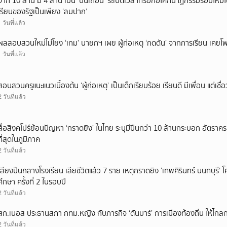
จาก 10 ล้าน มี 4 ล้าน เป็น ‘ปืนเถื่อน’ ระเบิดเวลาที่รอก่อโศกนาฏกรรมรอบใ
เรียนของรัฐเป็นเพียง ‘ลมปาก’
1 วันที่แล้ว
ผลสอบสวนใหม่ไม่โยง ‘เกม’ นายกฯ เผย ผู้ก่อเหตุ ‘กดดัน’ จากการเรียน เคยโพส
1 วันที่แล้ว
สอบสวนครูแนะแนวเบื้องต้น ‘ผู้ก่อเหตุ’ เป็นเด็กเรียบร้อย เรียนดี มีเพื่อน แต่เชื่อ
2 วันที่แล้ว
สื่อสิงคโปร์ย้อนปัญหา ‘กราดยิง’ ในไทย ระบุมีปืนกว่า 10 ล้านกระบอก อัตรา
ที่สุดในภูมิภาค
2 วันที่แล้ว
เสียงปืนกลางโรงเรียน เสียชีวิตแล้ว 7 ราย เหตุกราดยิง ‘เทพศิรินทร์ นนทบุร
ศึกษา ครั้งที่ 2 ในรอบปี
2 วันที่แล้ว
สก.เนอส ประธานสภา กทม.หญิง กับภารกิจ ‘ดันบาร์’ การเมืองท้องถิ่น ให้ไกลก
2 วันที่แล้ว