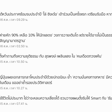
ไต้หวันประกาศซ้อมรบประจำปี ‘ไล่ ชิงเต๋อ’ เข้าร่วมเป็นครั้งแรก เตรียมรับมือ หา
06 ส.ค. เวลา 09.29 น.
‘ค่ายหัก 90% เหลือ 10% ให้นักแสดง’ วงการวายเติบโต แต่รายได้อาจไม่เป็นธรร
‘สัญญามาตรฐาน’
06 ส.ค. เวลา 02.50 น.
ตั้งคำถามถึงความยุติธรรม กับ สุรพงษ์ เพลินแสง ใน ‘คนเดือดทวงแค้น’
05 ส.ค. เวลา 10.50 น.
ญี่ปุ่นเผยเอกสารกลาโหมประจำปีด้วยปกอนิเมะ ย้ำ ‘ความมั่นคงทางทหาร’ มีค
จีนเตือน ขออย่าซ้ำรอยประวัติศาสตร์
05 ส.ค. เวลา 10.27 น.
ใช้ชีวิตไม่ประมาท ใช่ว่าจะหลบความเสี่ยงได้ ชวนวางแผนตั้งรับให้ Smart กับ ‘ซัม
05 ส.ค. เวลา 07.41 น.