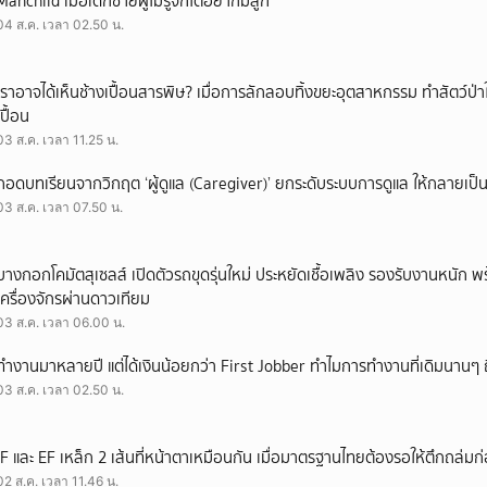
Manchild เมื่อเด็กชายผู้ไม่รู้จักโตอยากมีลูก
04 ส.ค. เวลา 02.50 น.
เราอาจได้เห็นช้างเปื้อนสารพิษ? เมื่อการลักลอบทิ้งขยะอุตสาหกรรม ทำสัตว์ป่า
เปื้อน
03 ส.ค. เวลา 11.25 น.
ถอดบทเรียนจากวิกฤต ‘ผู้ดูแล (Caregiver)’ ยกระดับระบบการดูแล ให้กลายเป็น 
03 ส.ค. เวลา 07.50 น.
บางกอกโคมัตสุเซลส์ เปิดตัวรถขุดรุ่นใหม่ ประหยัดเชื้อเพลิง รองรับงานหนัก 
เครื่องจักรผ่านดาวเทียม
03 ส.ค. เวลา 06.00 น.
ทำงานมาหลายปี แต่ได้เงินน้อยกว่า First Jobber ทำไมการทำงานที่เดิมนานๆ ถ
03 ส.ค. เวลา 02.50 น.
IF และ EF เหล็ก 2 เส้นที่หน้าตาเหมือนกัน เมื่อมาตรฐานไทยต้องรอให้ตึกถล่มก
02 ส.ค. เวลา 11.46 น.