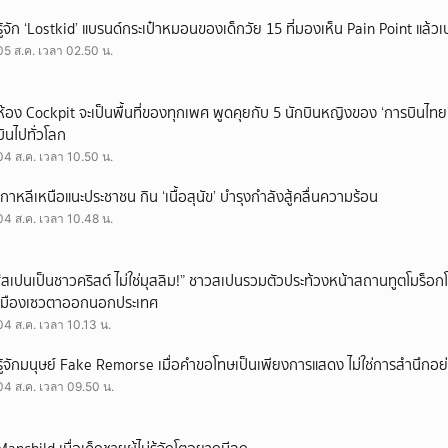
รู้จัก ‘Lostkid’ แบรนด์กระเป๋าหมอนของเด็กวัย 15 ที่มองเห็น Pain Point แล้วเป
05 ส.ค. เวลา 02.50 น.
ห้อง Cockpit จะเป็นพื้นที่ของทุกเพศ พูดคุยกับ 5 นักบินหญิงของ ‘การบินไทย
บินไปทั่วโลก
04 ส.ค. เวลา 10.50 น.
เกาหลีเหนือแนะประชาชน กิน ‘เนื้อสุนัข’ บำรุงกำลังสู้คลื่นความร้อน
04 ส.ค. เวลา 10.48 น.
“สเปนเป็นชาวคริสต์ ไม่ใช่มุสลิม!” ชาวสเปนรวมตัวประท้วงหน้าสถานทูตโมร็อกโ
เมืองเซวตาออกนอกประเทศ
04 ส.ค. เวลา 10.13 น.
รู้จักมนุษย์ Fake Remorse เมื่อคำขอโทษเป็นเพียงการแสดง ไม่ใช่การสำนึกอย่
04 ส.ค. เวลา 09.50 น.