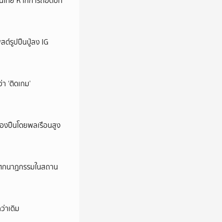
หม่ในไทย หากการถอดบท
ต์รูปปืนปู่ลง IG
ว่า ‘ติดเกม’
ครองปืนโดยพลเรือนสูง
ี’ โศกนาฏกรรมในสถาน
ว่าเดิม