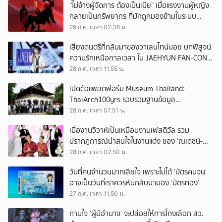
“ไม่จ้างผู้จัดการ ต้องเป็นเมีย” เมื่อแรงงานผู้หญิง
กลายเป็นทรัพยากร ที่มักถูกมองข้ามในระบบ
เศรษฐกิจแรงงาน
29 ก.ค. เวลา 02.38 น.
เสียงดนตรีที่กลับมาของวาเลนไทน์บอย บทพิสูจน์
ความรักเหนือกาลเวลา ใน JAEHYUN FAN-CON
TOUR
28 ก.ค. เวลา 11.55 น.
เปิดตัวแพลตฟอร์ม Museum Thailand:
ThaiArch100yrs รวบรวมฐานข้อมูล
สถาปัตยกรรม 100 ปีภาคเหนือ มุ่งขับเคลื่อน
28 ก.ค. เวลา 07.51 น.
Heritage Economy
เมื่องานวิวาห์เป็นเหมือนงานเฟสติวัล รวม
ปรากฏการณ์น่าสนใจในงานแต่ง ของ ‘ณเดชน์-
ญาญ่า’ ทั้ง 3 ครั้ง
28 ก.ค. เวลา 02.50 น.
วันที่คนจำนวนมากเสียใจ เพราะไม่ได้ ‘บัตรคนจน’
อาจเป็นวันที่เราควรหันกลับมามอง ‘บัตรทอง’
27 ก.ค. เวลา 11.50 น.
ถามใจ ‘ผู้มีอำนาจ’ จะปล่อยให้การโกงเลือก สว.