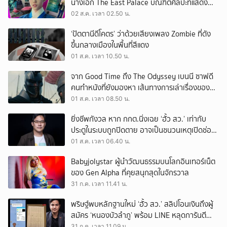
นางเอก The East Palace บัณฑิตศิลปะที่แสดง
เรื่องไหนก็ปัง
02 ส.ค. เวลา 02.50 น.
‘ปัตตานีดีโคตร’ ว่าด้วยเสียงเพลง Zombie ที่ดัง
ขึ้นกลางเมืองในพื้นที่สีแดง
01 ส.ค. เวลา 10.50 น.
จาก Good Time ถึง The Odyssey เบนนี ซาฟดี
คนทำหนังที่ยังมองหา เส้นทางการเล่าเรื่องของตัว
เอง
01 ส.ค. เวลา 08.50 น.
ยิ่งชีพกังวล หาก กกต.นิ่งเฉย ‘ฮั้ว สว.’ เท่ากับ
ประตูในระบบถูกปิดตาย อาจเป็นชนวนเหตุเปิดช่อง
‘ลงถนน’
01 ส.ค. เวลา 06.40 น.
Babyjolystar ผู้นำวัฒนธรรมบนโลกอินเทอร์เน็ต
ของ Gen Alpha ที่คุยสนุกสุดในจักรวาล
31 ก.ค. เวลา 11.41 น.
พริษฐ์พบหลักฐานใหม่ ‘ฮั้ว สว.’ สลิปโอนเงินถึงผู้
สมัคร ‘หนองบัวลำภู’ พร้อม LINE หลุดการันตี
ตำแหน่ง
31 ก.ค. เวลา 11.09 น.