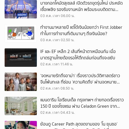
บางกอกโคมัตสุเซลส์ เปิดตัวรถขุดรุ่นใหม่ ประหยัด
เชื้อเพลิง รองรับงานหนัก พร้อมระบบติดตาม
เครื่องจักรผ่านดาวเทียม
03 ส.ค. เวลา 06.00 น.
ทำงานมาหลายปี แต่ได้เงินน้อยกว่า First Jobber
ทำไมการทำงานที่เดิมนานๆ ถึงเงินน้อย?
03 ส.ค. เวลา 02.50 น.
IF และ EF เหล็ก 2 เส้นที่หน้าตาเหมือนกัน เมื่อ
มาตรฐานไทยต้องรอให้ตึกถล่มก่อนถึงจะขยับ
02 ส.ค. เวลา 11.46 น.
‘จดหมายรักถึงอาม่า’ เรื่องราวประวัติศาสตร์ชาว
จีนโพ้นทะเล ที่ซ่อน ‘ความคิดถึง’ ผ่านจดหมาย
‘โพยก๊วน’
02 ส.ค. เวลา 08.50 น.
แมนดาริน โอเรียนเต็ล กรุงเทพฯ ถ่ายทอดเรื่องราว
150 ปี ของโรงแรม ผ่าน Celadon Green จาก
เครื่องศิลาดล
02 ส.ค. เวลา 04.43 น.
ย้อนดู Career Path สุดงดงามของ ‘โน ยุนซอ’