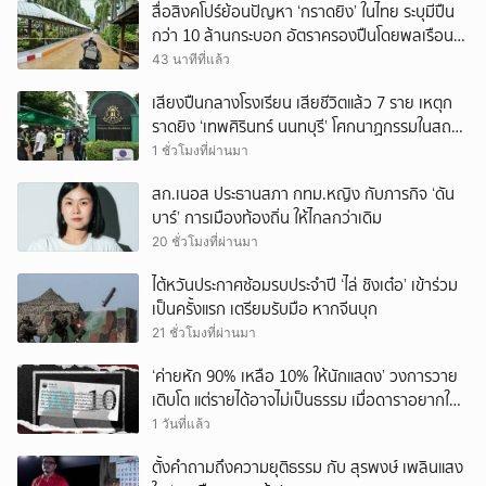
สื่อสิงคโปร์ย้อนปัญหา ‘กราดยิง’ ในไทย ระบุมีปืน
กว่า 10 ล้านกระบอก อัตราครองปืนโดยพลเรือน
สูงที่สุดในภูมิภาค
43 นาทีที่แล้ว
เสียงปืนกลางโรงเรียน เสียชีวิตแล้ว 7 ราย เหตุก
ราดยิง ‘เทพศิรินทร์ นนทบุรี’ โศกนาฏกรรมในสถาน
ศึกษา ครั้งที่ 2 ในรอบปี
1 ชั่วโมงที่ผ่านมา
สก.เนอส ประธานสภา กทม.หญิง กับภารกิจ ‘ดัน
บาร์’ การเมืองท้องถิ่น ให้ไกลกว่าเดิม
20 ชั่วโมงที่ผ่านมา
ไต้หวันประกาศซ้อมรบประจำปี ‘ไล่ ชิงเต๋อ’ เข้าร่วม
เป็นครั้งแรก เตรียมรับมือ หากจีนบุก
21 ชั่วโมงที่ผ่านมา
‘ค่ายหัก 90% เหลือ 10% ให้นักแสดง’ วงการวาย
เติบโต แต่รายได้อาจไม่เป็นธรรม เมื่อดาราอยากให้มี
‘สัญญามาตรฐาน’
1 วันที่แล้ว
ตั้งคำถามถึงความยุติธรรม กับ สุรพงษ์ เพลินแสง