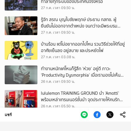
ทำลายทุกระบบของประเทศนี้จริงหรือ
27 ก.ค. เวลา 09.50 น.
รู้จัก สรณ บุญใบชัยพฤกษ์ ประธาน กสทช. ผู้
ยืนยันไม่ออกจากตำแหน่ง จนกว่าจะมีพระบรม
ราชโองการโปรดเกล้าฯ
27 ก.ค. เวลา 09.50 น.
บ้านร้อน แต่ไม่อยากออกไปไหน รวมวิธีช่วยให้ที่อยู่
อาศัยเย็นลง อยู่สบาย และประหยัดไฟ
27 ก.ค. เวลา 03.08 น.
ทำงานหนักแค่ไหนก็รู้สึก ‘ห่วย’ อยู่ดี ภาวะ
‘Productivity Dysmorphia’ เมื่อเรามองไม่เห็น
ความสำเร็จของตัวเอง
26 ก.ค. เวลา 09.50 น.
lululemon TRAINING GROUND นำ ‘Amotti’
พร้อมเหล่าเทรนเนอร์ชั้นนำ จุดประกายให้คนรัก
สุขภาพ ผ่านแนวคิด ‘Yet’
26 ก.ค. เวลา 05.50 น.
แชร์
ปฏิบัติการหยุดนาซี สร้างระเบิดนิวเคลียร์ สุดยอด
ภารกิจลับที่มีโลกเป็นเดิมพัน
25 ก.ค. เวลา 09.50 น.