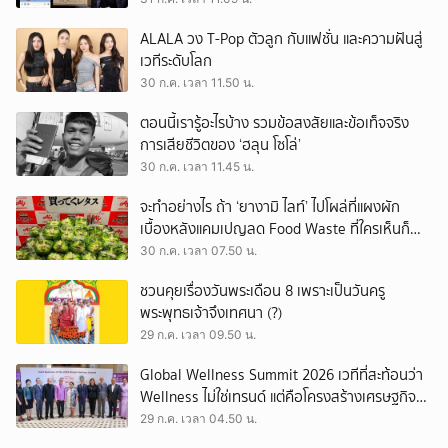
ALALA วง T-Pop ตัวลูก กับแฟชั่น และความฝันสู่
เวทีระดับโลก
30 ก.ค. เวลา 11.50 น.
ตอนนี้เรารู้อะไรบ้าง รวมข้อสงสัยและข้อเท็จจริง
การเสียชีวิตของ ‘ฮลุน โซโล่’
30 ก.ค. เวลา 11.45 น.
จะทำอย่างไร ถ้า ‘ยางามิ ไลท์’ ไปโผล่ที่แผงผัก
เบื้องหลังแคมเปญลด Food Waste ที่ใครเห็นก็
ต้องหันมอง
30 ก.ค. เวลา 07.50 น.
ชวนคุยเรื่องวันพระเดือน 8 เพราะเป็นวันครู
พระพุทธเจ้าจึงเทศนา (?)
29 ก.ค. เวลา 09.50 น.
Global Wellness Summit 2026 เวทีที่สะท้อนว่า
Wellness ไม่ใช่เทรนด์ แต่คือโครงสร้างเศรษฐกิจ
ใหม่ของโลก
29 ก.ค. เวลา 04.50 น.