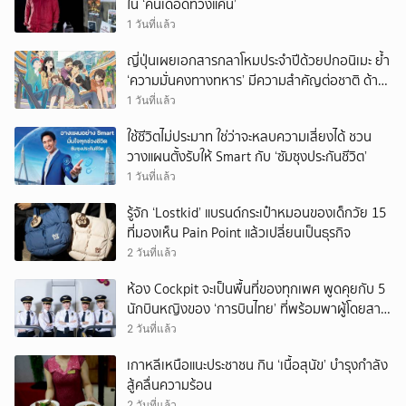
ใน ‘คนเดือดทวงแค้น’
1 วันที่แล้ว
ญี่ปุ่นเผยเอกสารกลาโหมประจำปีด้วยปกอนิเมะ ย้ำ
‘ความมั่นคงทางทหาร’ มีความสำคัญต่อชาติ ด้าน
จีนเตือน ขออย่าซ้ำรอยประวัติศาสตร์
1 วันที่แล้ว
ใช้ชีวิตไม่ประมาท ใช่ว่าจะหลบความเสี่ยงได้ ชวน
วางแผนตั้งรับให้ Smart กับ ‘ซัมซุงประกันชีวิต’
1 วันที่แล้ว
รู้จัก ‘Lostkid’ แบรนด์กระเป๋าหมอนของเด็กวัย 15
ที่มองเห็น Pain Point แล้วเปลี่ยนเป็นธุรกิจ
2 วันที่แล้ว
ห้อง Cockpit จะเป็นพื้นที่ของทุกเพศ พูดคุยกับ 5
นักบินหญิงของ ‘การบินไทย’ ที่พร้อมพาผู้โดยสาร
บินไปทั่วโลก
2 วันที่แล้ว
เกาหลีเหนือแนะประชาชน กิน ‘เนื้อสุนัข’ บำรุงกำลัง
สู้คลื่นความร้อน
2 วันที่แล้ว