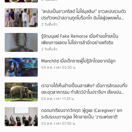
“สเปนเป็นชาวคริสต์ ไม่ใช่มุสลิม!” ชาวสเปนรวมตัว
ประท้วงหน้าสถานทูตโมร็อกโก ขับไล่ผู้อพยพใน
เมืองเซวตาออกนอกประเทศ
2 วันที่แล้ว
รู้จักมนุษย์ Fake Remorse เมื่อคำขอโทษเป็น
เพียงการแสดง ไม่ใช่การสำนึกอย่างแท้จริง
2 วันที่แล้ว
Manchild เมื่อเด็กชายผู้ไม่รู้จักโตอยากมีลูก
04 ส.ค. เวลา 02.50 น.
เราอาจได้เห็นช้างเปื้อนสารพิษ? เมื่อการลักลอบทิ้ง
ขยะอุตสาหกรรม ทำสัตว์ป่าในปราจีนฯ เสี่ยงปน
เปื้อน
03 ส.ค. เวลา 11.25 น.
ถอดบทเรียนจากวิกฤต ‘ผู้ดูแล (Caregiver)’ ยก
ระดับระบบการดูแล ให้กลายเป็น ‘วาระแห่งชาติ’
03 ส.ค. เวลา 07.50 น.