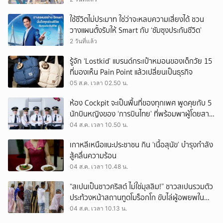
ใช้ชีวิตไม่ประมาท ใช่ว่าจะหลบความเสี่ยงได้ ชวน
วางแผนตั้งรับให้ Smart กับ ‘ซัมซุงประกันชีวิต’
2 วันที่แล้ว
รู้จัก ‘Lostkid’ แบรนด์กระเป๋าหมอนของเด็กวัย 15
ที่มองเห็น Pain Point แล้วเปลี่ยนเป็นธุรกิจ
05 ส.ค. เวลา 02.50 น.
ห้อง Cockpit จะเป็นพื้นที่ของทุกเพศ พูดคุยกับ 5
นักบินหญิงของ ‘การบินไทย’ ที่พร้อมพาผู้โดยสาร
บินไปทั่วโลก
04 ส.ค. เวลา 10.50 น.
เกาหลีเหนือแนะประชาชน กิน ‘เนื้อสุนัข’ บำรุงกำลัง
สู้คลื่นความร้อน
04 ส.ค. เวลา 10.48 น.
“สเปนเป็นชาวคริสต์ ไม่ใช่มุสลิม!” ชาวสเปนรวมตัว
ประท้วงหน้าสถานทูตโมร็อกโก ขับไล่ผู้อพยพใน
เมืองเซวตาออกนอกประเทศ
04 ส.ค. เวลา 10.13 น.