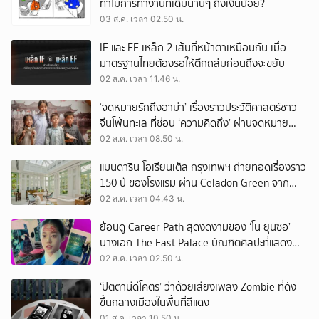
ทำไมการทำงานที่เดิมนานๆ ถึงเงินน้อย?
03 ส.ค. เวลา 02.50 น.
IF และ EF เหล็ก 2 เส้นที่หน้าตาเหมือนกัน เมื่อ
มาตรฐานไทยต้องรอให้ตึกถล่มก่อนถึงจะขยับ
02 ส.ค. เวลา 11.46 น.
‘จดหมายรักถึงอาม่า’ เรื่องราวประวัติศาสตร์ชาว
จีนโพ้นทะเล ที่ซ่อน ‘ความคิดถึง’ ผ่านจดหมาย
‘โพยก๊วน’
02 ส.ค. เวลา 08.50 น.
แมนดาริน โอเรียนเต็ล กรุงเทพฯ ถ่ายทอดเรื่องราว
150 ปี ของโรงแรม ผ่าน Celadon Green จาก
เครื่องศิลาดล
02 ส.ค. เวลา 04.43 น.
ย้อนดู Career Path สุดงดงามของ ‘โน ยุนซอ’
นางเอก The East Palace บัณฑิตศิลปะที่แสดง
เรื่องไหนก็ปัง
02 ส.ค. เวลา 02.50 น.
‘ปัตตานีดีโคตร’ ว่าด้วยเสียงเพลง Zombie ที่ดัง
ขึ้นกลางเมืองในพื้นที่สีแดง
01 ส.ค. เวลา 10.50 น.