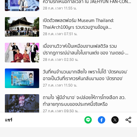
ความรักเหนือกาลเวลา ใน JAEHYUN FAN-CON
TOUR
28 ก.ค. เวลา 11.55 น.
เปิดตัวแพลตฟอร์ม Museum Thailand:
ThaiArch100yrs รวบรวมฐานข้อมูล
สถาปัตยกรรม 100 ปีภาคเหนือ มุ่งขับเคลื่อน
28 ก.ค. เวลา 07.51 น.
Heritage Economy
เมื่องานวิวาห์เป็นเหมือนงานเฟสติวัล รวม
ปรากฏการณ์น่าสนใจในงานแต่ง ของ ‘ณเดชน์-
ญาญ่า’ ทั้ง 3 ครั้ง
28 ก.ค. เวลา 02.50 น.
วันที่คนจำนวนมากเสียใจ เพราะไม่ได้ ‘บัตรคนจน’
อาจเป็นวันที่เราควรหันกลับมามอง ‘บัตรทอง’
27 ก.ค. เวลา 11.50 น.
ถามใจ ‘ผู้มีอำนาจ’ จะปล่อยให้การโกงเลือก สว.
ทำลายทุกระบบของประเทศนี้จริงหรือ
27 ก.ค. เวลา 09.50 น.
แชร์
รู้จัก สรณ บุญใบชัยพฤกษ์ ประธาน กสทช. ผู้
ยืนยันไม่ออกจากตำแหน่ง จนกว่าจะมีพระบรม
ราชโองการโปรดเกล้าฯ
27 ก.ค. เวลา 09.50 น.