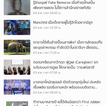
รู้จักมนุษย์ Fake Remorse เมื่อคำขอโทษเป็น
เพียงการแสดง ไม่ใช่การสำนึกอย่างแท้จริง
04 ส.ค. เวลา 09.50 น.
Manchild เมื่อเด็กชายผู้ไม่รู้จักโตอยากมีลูก
04 ส.ค. เวลา 02.50 น.
เราอาจได้เห็นช้างเปื้อนสารพิษ? เมื่อการลักลอบทิ้ง
ขยะอุตสาหกรรม ทำสัตว์ป่าในปราจีนฯ เสี่ยงปน
เปื้อน
03 ส.ค. เวลา 11.25 น.
ถอดบทเรียนจากวิกฤต ‘ผู้ดูแล (Caregiver)’ ยก
ระดับระบบการดูแล ให้กลายเป็น ‘วาระแห่งชาติ’
03 ส.ค. เวลา 07.50 น.
บางกอกโคมัตสุเซลส์ เปิดตัวรถขุดรุ่นใหม่ ประหยัด
เชื้อเพลิง รองรับงานหนัก พร้อมระบบติดตาม
เครื่องจักรผ่านดาวเทียม
03 ส.ค. เวลา 06.00 น.
ทำงานมาหลายปี แต่ได้เงินน้อยกว่า First Jobber