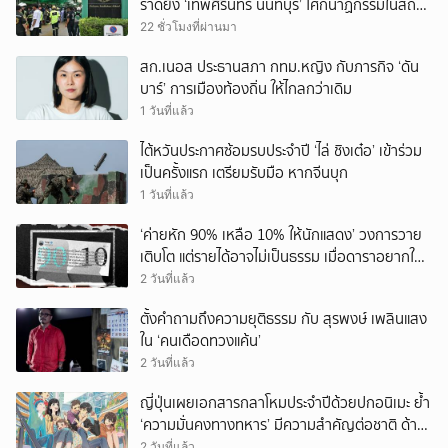
ราดยิง ‘เทพศิรินทร์ นนทบุรี’ โศกนาฏกรรมในสถาน
ศึกษา ครั้งที่ 2 ในรอบปี
22 ชั่วโมงที่ผ่านมา
สก.เนอส ประธานสภา กทม.หญิง กับภารกิจ ‘ดัน
บาร์’ การเมืองท้องถิ่น ให้ไกลกว่าเดิม
1 วันที่แล้ว
ไต้หวันประกาศซ้อมรบประจำปี ‘ไล่ ชิงเต๋อ’ เข้าร่วม
เป็นครั้งแรก เตรียมรับมือ หากจีนบุก
1 วันที่แล้ว
‘ค่ายหัก 90% เหลือ 10% ให้นักแสดง’ วงการวาย
เติบโต แต่รายได้อาจไม่เป็นธรรม เมื่อดาราอยากให้มี
‘สัญญามาตรฐาน’
2 วันที่แล้ว
ตั้งคำถามถึงความยุติธรรม กับ สุรพงษ์ เพลินแสง
ใน ‘คนเดือดทวงแค้น’
2 วันที่แล้ว
ญี่ปุ่นเผยเอกสารกลาโหมประจำปีด้วยปกอนิเมะ ย้ำ
‘ความมั่นคงทางทหาร’ มีความสำคัญต่อชาติ ด้าน
จีนเตือน ขออย่าซ้ำรอยประวัติศาสตร์
2 วันที่แล้ว