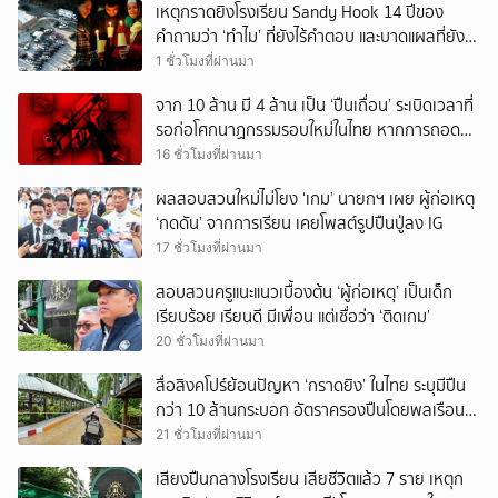
เหตุกราดยิงโรงเรียน Sandy Hook 14 ปีของ
คำถามว่า ‘ทำไม’ ที่ยังไร้คำตอบ และบาดแผลที่ยัง
ทวงความรับผิดชอบไม่จบ
1 ชั่วโมงที่ผ่านมา
จาก 10 ล้าน มี 4 ล้าน เป็น ‘ปืนเถื่อน’ ระเบิดเวลาที่
รอก่อโศกนาฏกรรมรอบใหม่ในไทย หากการถอดบท
เรียนของรัฐเป็นเพียง ‘ลมปาก’
16 ชั่วโมงที่ผ่านมา
ผลสอบสวนใหม่ไม่โยง ‘เกม’ นายกฯ เผย ผู้ก่อเหตุ
‘กดดัน’ จากการเรียน เคยโพสต์รูปปืนปู่ลง IG
17 ชั่วโมงที่ผ่านมา
สอบสวนครูแนะแนวเบื้องต้น ‘ผู้ก่อเหตุ’ เป็นเด็ก
เรียบร้อย เรียนดี มีเพื่อน แต่เชื่อว่า ‘ติดเกม’
20 ชั่วโมงที่ผ่านมา
สื่อสิงคโปร์ย้อนปัญหา ‘กราดยิง’ ในไทย ระบุมีปืน
กว่า 10 ล้านกระบอก อัตราครองปืนโดยพลเรือน
สูงที่สุดในภูมิภาค
21 ชั่วโมงที่ผ่านมา
เสียงปืนกลางโรงเรียน เสียชีวิตแล้ว 7 ราย เหตุก