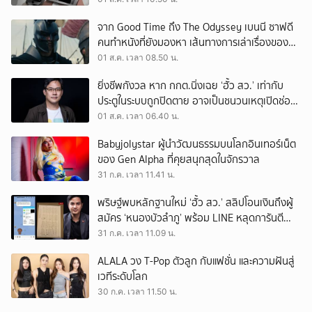
จาก Good Time ถึง The Odyssey เบนนี ซาฟดี
คนทำหนังที่ยังมองหา เส้นทางการเล่าเรื่องของตัว
เอง
01 ส.ค. เวลา 08.50 น.
ยิ่งชีพกังวล หาก กกต.นิ่งเฉย ‘ฮั้ว สว.’ เท่ากับ
ประตูในระบบถูกปิดตาย อาจเป็นชนวนเหตุเปิดช่อง
‘ลงถนน’
01 ส.ค. เวลา 06.40 น.
Babyjolystar ผู้นำวัฒนธรรมบนโลกอินเทอร์เน็ต
ของ Gen Alpha ที่คุยสนุกสุดในจักรวาล
31 ก.ค. เวลา 11.41 น.
พริษฐ์พบหลักฐานใหม่ ‘ฮั้ว สว.’ สลิปโอนเงินถึงผู้
สมัคร ‘หนองบัวลำภู’ พร้อม LINE หลุดการันตี
ตำแหน่ง
31 ก.ค. เวลา 11.09 น.
ALALA วง T-Pop ตัวลูก กับแฟชั่น และความฝันสู่
เวทีระดับโลก
30 ก.ค. เวลา 11.50 น.