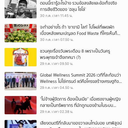
ตอนนี้เรารู้อะไรบ้าง รวมข้อสงสัยและข้อเท็จจริง
การเสียชีวิตของ ‘ฮลุน โซโล่’
30 ก.ค. เวลา 11.45 น.
จะทำอย่างไร ถ้า ‘ยางามิ ไลท์’ ไปโผล่ที่แผงผัก
เบื้องหลังแคมเปญลด Food Waste ที่ใครเห็นก็
ต้องหันมอง
30 ก.ค. เวลา 07.50 น.
ชวนคุยเรื่องวันพระเดือน 8 เพราะเป็นวันครู
พระพุทธเจ้าจึงเทศนา (?)
29 ก.ค. เวลา 09.50 น.
Global Wellness Summit 2026 เวทีที่สะท้อนว่า
Wellness ไม่ใช่เทรนด์ แต่คือโครงสร้างเศรษฐกิจ
ใหม่ของโลก
29 ก.ค. เวลา 04.50 น.
“ไม่จ้างผู้จัดการ ต้องเป็นเมีย” เมื่อแรงงานผู้หญิง
กลายเป็นทรัพยากร ที่มักถูกมองข้ามในระบบ
เศรษฐกิจแรงงาน
29 ก.ค. เวลา 02.38 น.
เสียงดนตรีที่กลับมาของวาเลนไทน์บอย บทพิสูจน์