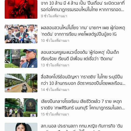
จาก 10 ล้าน มี 4 ล้าน เป็น ‘ปืนเถื่อน’ ระเบิดเวลาที่
รอก่อโศกนาฏกรรมรอบใหม่ในไทย หากการถอดบท
เรียนของรัฐเป็นเพียง ‘ลมปาก’
9 ชั่วโมงที่ผ่านมา
ผลสอบสวนใหม่ไม่โยง ‘เกม’ นายกฯ เผย ผู้ก่อเหตุ
‘กดดัน’ จากการเรียน เคยโพสต์รูปปืนปู่ลง IG
10 ชั่วโมงที่ผ่านมา
สอบสวนครูแนะแนวเบื้องต้น ‘ผู้ก่อเหตุ’ เป็นเด็ก
เรียบร้อย เรียนดี มีเพื่อน แต่เชื่อว่า ‘ติดเกม’
13 ชั่วโมงที่ผ่านมา
สื่อสิงคโปร์ย้อนปัญหา ‘กราดยิง’ ในไทย ระบุมีปืน
กว่า 10 ล้านกระบอก อัตราครองปืนโดยพลเรือน
สูงที่สุดในภูมิภาค
14 ชั่วโมงที่ผ่านมา
เสียงปืนกลางโรงเรียน เสียชีวิตแล้ว 7 ราย เหตุก
ราดยิง ‘เทพศิรินทร์ นนทบุรี’ โศกนาฏกรรมในสถาน
ศึกษา ครั้งที่ 2 ในรอบปี
15 ชั่วโมงที่ผ่านมา
สก.เนอส ประธานสภา กทม.หญิง กับภารกิจ ‘ดัน