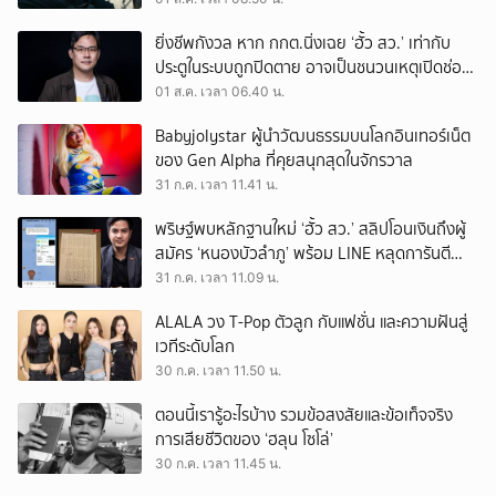
ยิ่งชีพกังวล หาก กกต.นิ่งเฉย ‘ฮั้ว สว.’ เท่ากับ
ประตูในระบบถูกปิดตาย อาจเป็นชนวนเหตุเปิดช่อง
‘ลงถนน’
01 ส.ค. เวลา 06.40 น.
Babyjolystar ผู้นำวัฒนธรรมบนโลกอินเทอร์เน็ต
ของ Gen Alpha ที่คุยสนุกสุดในจักรวาล
31 ก.ค. เวลา 11.41 น.
พริษฐ์พบหลักฐานใหม่ ‘ฮั้ว สว.’ สลิปโอนเงินถึงผู้
สมัคร ‘หนองบัวลำภู’ พร้อม LINE หลุดการันตี
ตำแหน่ง
31 ก.ค. เวลา 11.09 น.
ALALA วง T-Pop ตัวลูก กับแฟชั่น และความฝันสู่
เวทีระดับโลก
30 ก.ค. เวลา 11.50 น.
ตอนนี้เรารู้อะไรบ้าง รวมข้อสงสัยและข้อเท็จจริง
การเสียชีวิตของ ‘ฮลุน โซโล่’
30 ก.ค. เวลา 11.45 น.