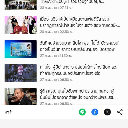
ThaiArch100yrs รวบรวมฐานข้อมูล
สถาปัตยกรรม 100 ปีภาคเหนือ มุ่งขับเคลื่อน
28 ก.ค. เวลา 07.51 น.
Heritage Economy
เมื่องานวิวาห์เป็นเหมือนงานเฟสติวัล รวม
ปรากฏการณ์น่าสนใจในงานแต่ง ของ ‘ณเดชน์-
ญาญ่า’ ทั้ง 3 ครั้ง
28 ก.ค. เวลา 02.50 น.
วันที่คนจำนวนมากเสียใจ เพราะไม่ได้ ‘บัตรคนจน’
อาจเป็นวันที่เราควรหันกลับมามอง ‘บัตรทอง’
27 ก.ค. เวลา 11.50 น.
ถามใจ ‘ผู้มีอำนาจ’ จะปล่อยให้การโกงเลือก สว.
ทำลายทุกระบบของประเทศนี้จริงหรือ
27 ก.ค. เวลา 09.50 น.
รู้จัก สรณ บุญใบชัยพฤกษ์ ประธาน กสทช. ผู้
ยืนยันไม่ออกจากตำแหน่ง จนกว่าจะมีพระบรม
ราชโองการโปรดเกล้าฯ
27 ก.ค. เวลา 09.50 น.
แชร์
บ้านร้อน แต่ไม่อยากออกไปไหน รวมวิธีช่วยให้ที่อยู่
อาศัยเย็นลง อยู่สบาย และประหยัดไฟ
27 ก.ค. เวลา 03.08 น.