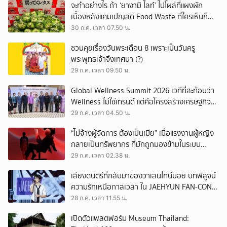
จะทำอย่างไร ถ้า ‘ยางามิ ไลท์’ ไปโผล่ที่แผงผัก
เบื้องหลังแคมเปญลด Food Waste ที่ใครเห็นก็
ต้องหันมอง
30 ก.ค. เวลา 07.50 น.
ชวนคุยเรื่องวันพระเดือน 8 เพราะเป็นวันครู
พระพุทธเจ้าจึงเทศนา (?)
29 ก.ค. เวลา 09.50 น.
Global Wellness Summit 2026 เวทีที่สะท้อนว่า
Wellness ไม่ใช่เทรนด์ แต่คือโครงสร้างเศรษฐกิจ
ใหม่ของโลก
29 ก.ค. เวลา 04.50 น.
“ไม่จ้างผู้จัดการ ต้องเป็นเมีย” เมื่อแรงงานผู้หญิง
กลายเป็นทรัพยากร ที่มักถูกมองข้ามในระบบ
เศรษฐกิจแรงงาน
29 ก.ค. เวลา 02.38 น.
เสียงดนตรีที่กลับมาของวาเลนไทน์บอย บทพิสูจน์
ความรักเหนือกาลเวลา ใน JAEHYUN FAN-CON
TOUR
28 ก.ค. เวลา 11.55 น.
เปิดตัวแพลตฟอร์ม Museum Thailand: