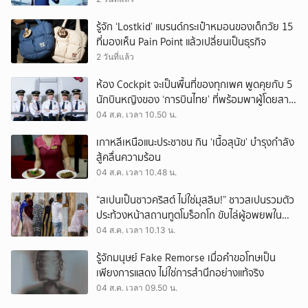
รู้จัก ‘Lostkid’ แบรนด์กระเป๋าหมอนของเด็กวัย 15
ที่มองเห็น Pain Point แล้วเปลี่ยนเป็นธุรกิจ
2 วันที่แล้ว
ห้อง Cockpit จะเป็นพื้นที่ของทุกเพศ พูดคุยกับ 5
นักบินหญิงของ ‘การบินไทย’ ที่พร้อมพาผู้โดยสาร
บินไปทั่วโลก
04 ส.ค. เวลา 10.50 น.
เกาหลีเหนือแนะประชาชน กิน ‘เนื้อสุนัข’ บำรุงกำลัง
สู้คลื่นความร้อน
04 ส.ค. เวลา 10.48 น.
“สเปนเป็นชาวคริสต์ ไม่ใช่มุสลิม!” ชาวสเปนรวมตัว
ประท้วงหน้าสถานทูตโมร็อกโก ขับไล่ผู้อพยพใน
เมืองเซวตาออกนอกประเทศ
04 ส.ค. เวลา 10.13 น.
รู้จักมนุษย์ Fake Remorse เมื่อคำขอโทษเป็น
เพียงการแสดง ไม่ใช่การสำนึกอย่างแท้จริง
04 ส.ค. เวลา 09.50 น.