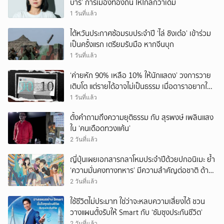
บาร์’ การเมืองท้องถิ่น ให้ไกลกว่าเดิม
1 วันที่แล้ว
ไต้หวันประกาศซ้อมรบประจำปี ‘ไล่ ชิงเต๋อ’ เข้าร่วม
เป็นครั้งแรก เตรียมรับมือ หากจีนบุก
1 วันที่แล้ว
‘ค่ายหัก 90% เหลือ 10% ให้นักแสดง’ วงการวาย
เติบโต แต่รายได้อาจไม่เป็นธรรม เมื่อดาราอยากให้มี
‘สัญญามาตรฐาน’
1 วันที่แล้ว
ตั้งคำถามถึงความยุติธรรม กับ สุรพงษ์ เพลินแสง
ใน ‘คนเดือดทวงแค้น’
2 วันที่แล้ว
ญี่ปุ่นเผยเอกสารกลาโหมประจำปีด้วยปกอนิเมะ ย้ำ
‘ความมั่นคงทางทหาร’ มีความสำคัญต่อชาติ ด้าน
จีนเตือน ขออย่าซ้ำรอยประวัติศาสตร์
2 วันที่แล้ว
ใช้ชีวิตไม่ประมาท ใช่ว่าจะหลบความเสี่ยงได้ ชวน
วางแผนตั้งรับให้ Smart กับ ‘ซัมซุงประกันชีวิต’
2 วันที่แล้ว