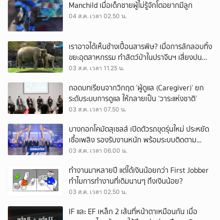
Manchild เมื่อเด็กชายผู้ไม่รู้จักโตอยากมีลูก
04 ส.ค. เวลา 02.50 น.
เราอาจได้เห็นช้างเปื้อนสารพิษ? เมื่อการลักลอบทิ้ง
ขยะอุตสาหกรรม ทำสัตว์ป่าในปราจีนฯ เสี่ยงปน
เปื้อน
03 ส.ค. เวลา 11.25 น.
ถอดบทเรียนจากวิกฤต ‘ผู้ดูแล (Caregiver)’ ยก
ระดับระบบการดูแล ให้กลายเป็น ‘วาระแห่งชาติ’
03 ส.ค. เวลา 07.50 น.
บางกอกโคมัตสุเซลส์ เปิดตัวรถขุดรุ่นใหม่ ประหยัด
เชื้อเพลิง รองรับงานหนัก พร้อมระบบติดตาม
เครื่องจักรผ่านดาวเทียม
03 ส.ค. เวลา 06.00 น.
ทำงานมาหลายปี แต่ได้เงินน้อยกว่า First Jobber
ทำไมการทำงานที่เดิมนานๆ ถึงเงินน้อย?
03 ส.ค. เวลา 02.50 น.
IF และ EF เหล็ก 2 เส้นที่หน้าตาเหมือนกัน เมื่อ