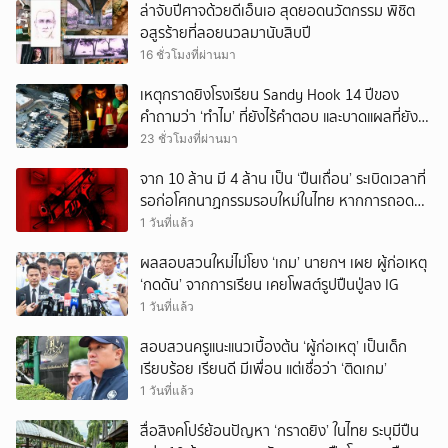
ล่าจับปีศาจด้วยดีเอ็นเอ สุดยอดนวัตกรรม พิชิต
อสูรร้ายที่ลอยนวลมานับสิบปี
16 ชั่วโมงที่ผ่านมา
เหตุกราดยิงโรงเรียน Sandy Hook 14 ปีของ
คำถามว่า ‘ทำไม’ ที่ยังไร้คำตอบ และบาดแผลที่ยัง
ทวงความรับผิดชอบไม่จบ
23 ชั่วโมงที่ผ่านมา
จาก 10 ล้าน มี 4 ล้าน เป็น ‘ปืนเถื่อน’ ระเบิดเวลาที่
รอก่อโศกนาฏกรรมรอบใหม่ในไทย หากการถอดบท
เรียนของรัฐเป็นเพียง ‘ลมปาก’
1 วันที่แล้ว
ผลสอบสวนใหม่ไม่โยง ‘เกม’ นายกฯ เผย ผู้ก่อเหตุ
‘กดดัน’ จากการเรียน เคยโพสต์รูปปืนปู่ลง IG
1 วันที่แล้ว
สอบสวนครูแนะแนวเบื้องต้น ‘ผู้ก่อเหตุ’ เป็นเด็ก
เรียบร้อย เรียนดี มีเพื่อน แต่เชื่อว่า ‘ติดเกม’
1 วันที่แล้ว
สื่อสิงคโปร์ย้อนปัญหา ‘กราดยิง’ ในไทย ระบุมีปืน