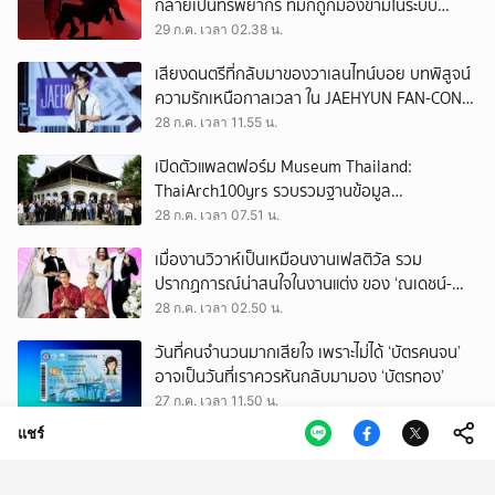
กลายเป็นทรัพยากร ที่มักถูกมองข้ามในระบบ
เศรษฐกิจแรงงาน
29 ก.ค. เวลา 02.38 น.
เสียงดนตรีที่กลับมาของวาเลนไทน์บอย บทพิสูจน์
ความรักเหนือกาลเวลา ใน JAEHYUN FAN-CON
TOUR
28 ก.ค. เวลา 11.55 น.
เปิดตัวแพลตฟอร์ม Museum Thailand:
ThaiArch100yrs รวบรวมฐานข้อมูล
สถาปัตยกรรม 100 ปีภาคเหนือ มุ่งขับเคลื่อน
28 ก.ค. เวลา 07.51 น.
Heritage Economy
เมื่องานวิวาห์เป็นเหมือนงานเฟสติวัล รวม
ปรากฏการณ์น่าสนใจในงานแต่ง ของ ‘ณเดชน์-
ญาญ่า’ ทั้ง 3 ครั้ง
28 ก.ค. เวลา 02.50 น.
วันที่คนจำนวนมากเสียใจ เพราะไม่ได้ ‘บัตรคนจน’
อาจเป็นวันที่เราควรหันกลับมามอง ‘บัตรทอง’
27 ก.ค. เวลา 11.50 น.
แชร์
ถามใจ ‘ผู้มีอำนาจ’ จะปล่อยให้การโกงเลือก สว.
ทำลายทุกระบบของประเทศนี้จริงหรือ
27 ก.ค. เวลา 09.50 น.