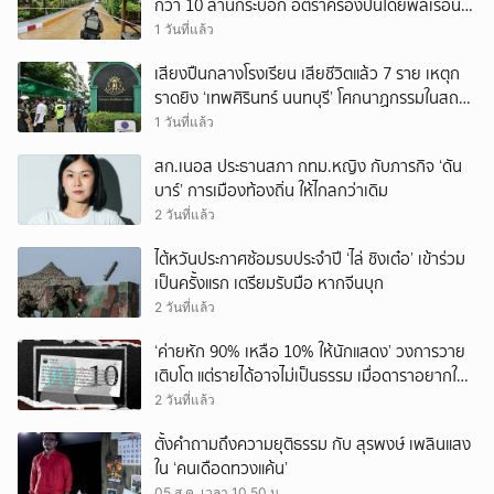
กว่า 10 ล้านกระบอก อัตราครองปืนโดยพลเรือน
สูงที่สุดในภูมิภาค
1 วันที่แล้ว
เสียงปืนกลางโรงเรียน เสียชีวิตแล้ว 7 ราย เหตุก
ราดยิง ‘เทพศิรินทร์ นนทบุรี’ โศกนาฏกรรมในสถาน
ศึกษา ครั้งที่ 2 ในรอบปี
1 วันที่แล้ว
สก.เนอส ประธานสภา กทม.หญิง กับภารกิจ ‘ดัน
บาร์’ การเมืองท้องถิ่น ให้ไกลกว่าเดิม
2 วันที่แล้ว
ไต้หวันประกาศซ้อมรบประจำปี ‘ไล่ ชิงเต๋อ’ เข้าร่วม
เป็นครั้งแรก เตรียมรับมือ หากจีนบุก
2 วันที่แล้ว
‘ค่ายหัก 90% เหลือ 10% ให้นักแสดง’ วงการวาย
เติบโต แต่รายได้อาจไม่เป็นธรรม เมื่อดาราอยากให้มี
‘สัญญามาตรฐาน’
2 วันที่แล้ว
ตั้งคำถามถึงความยุติธรรม กับ สุรพงษ์ เพลินแสง
ใน ‘คนเดือดทวงแค้น’
05 ส.ค. เวลา 10.50 น.