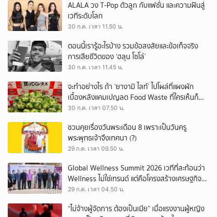
ALALA วง T-Pop ตัวลูก กับแฟชั่น และความฝันสู่
เวทีระดับโลก
30 ก.ค. เวลา 11.50 น.
ตอนนี้เรารู้อะไรบ้าง รวมข้อสงสัยและข้อเท็จจริง
การเสียชีวิตของ ‘ฮลุน โซโล่’
30 ก.ค. เวลา 11.45 น.
จะทำอย่างไร ถ้า ‘ยางามิ ไลท์’ ไปโผล่ที่แผงผัก
เบื้องหลังแคมเปญลด Food Waste ที่ใครเห็นก็
ต้องหันมอง
30 ก.ค. เวลา 07.50 น.
ชวนคุยเรื่องวันพระเดือน 8 เพราะเป็นวันครู
พระพุทธเจ้าจึงเทศนา (?)
29 ก.ค. เวลา 09.50 น.
Global Wellness Summit 2026 เวทีที่สะท้อนว่า
Wellness ไม่ใช่เทรนด์ แต่คือโครงสร้างเศรษฐกิจ
ใหม่ของโลก
29 ก.ค. เวลา 04.50 น.
“ไม่จ้างผู้จัดการ ต้องเป็นเมีย” เมื่อแรงงานผู้หญิง