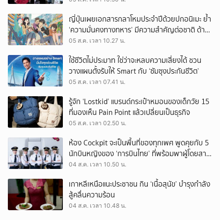
ญี่ปุ่นเผยเอกสารกลาโหมประจำปีด้วยปกอนิเมะ ย้ำ
‘ความมั่นคงทางทหาร’ มีความสำคัญต่อชาติ ด้าน
จีนเตือน ขออย่าซ้ำรอยประวัติศาสตร์
05 ส.ค. เวลา 10.27 น.
ใช้ชีวิตไม่ประมาท ใช่ว่าจะหลบความเสี่ยงได้ ชวน
วางแผนตั้งรับให้ Smart กับ ‘ซัมซุงประกันชีวิต’
05 ส.ค. เวลา 07.41 น.
รู้จัก ‘Lostkid’ แบรนด์กระเป๋าหมอนของเด็กวัย 15
ที่มองเห็น Pain Point แล้วเปลี่ยนเป็นธุรกิจ
05 ส.ค. เวลา 02.50 น.
ห้อง Cockpit จะเป็นพื้นที่ของทุกเพศ พูดคุยกับ 5
นักบินหญิงของ ‘การบินไทย’ ที่พร้อมพาผู้โดยสาร
บินไปทั่วโลก
04 ส.ค. เวลา 10.50 น.
เกาหลีเหนือแนะประชาชน กิน ‘เนื้อสุนัข’ บำรุงกำลัง
สู้คลื่นความร้อน
04 ส.ค. เวลา 10.48 น.