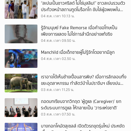
“สเปนเป็นชาวคริสต์ ไม่ใช่มุสลิม!” ชาวสเปนรวมตัว
ประท้วงหน้าสถานทูตโมร็อกโก ขับไล่ผู้อพยพใน
เมืองเซวตาออกนอกประเทศ
04 ส.ค. เวลา 10.13 น.
รู้จักมนุษย์ Fake Remorse เมื่อคำขอโทษเป็น
เพียงการแสดง ไม่ใช่การสำนึกอย่างแท้จริง
04 ส.ค. เวลา 09.50 น.
Manchild เมื่อเด็กชายผู้ไม่รู้จักโตอยากมีลูก
04 ส.ค. เวลา 02.50 น.
เราอาจได้เห็นช้างเปื้อนสารพิษ? เมื่อการลักลอบทิ้ง
ขยะอุตสาหกรรม ทำสัตว์ป่าในปราจีนฯ เสี่ยงปน
เปื้อน
03 ส.ค. เวลา 11.25 น.
ถอดบทเรียนจากวิกฤต ‘ผู้ดูแล (Caregiver)’ ยก
ระดับระบบการดูแล ให้กลายเป็น ‘วาระแห่งชาติ’
03 ส.ค. เวลา 07.50 น.
บางกอกโคมัตสุเซลส์ เปิดตัวรถขุดรุ่นใหม่ ประหยัด