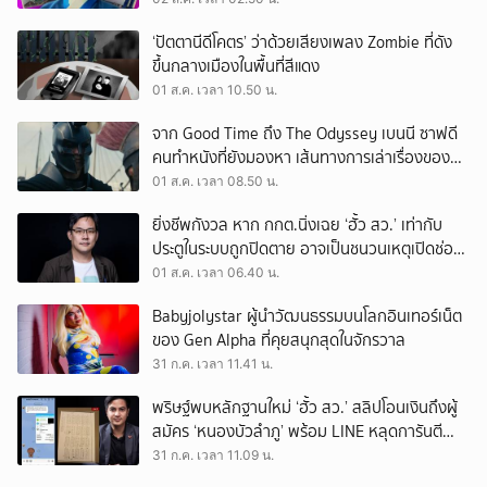
‘ปัตตานีดีโคตร’ ว่าด้วยเสียงเพลง Zombie ที่ดัง
ขึ้นกลางเมืองในพื้นที่สีแดง
01 ส.ค. เวลา 10.50 น.
จาก Good Time ถึง The Odyssey เบนนี ซาฟดี
คนทำหนังที่ยังมองหา เส้นทางการเล่าเรื่องของตัว
เอง
01 ส.ค. เวลา 08.50 น.
ยิ่งชีพกังวล หาก กกต.นิ่งเฉย ‘ฮั้ว สว.’ เท่ากับ
ประตูในระบบถูกปิดตาย อาจเป็นชนวนเหตุเปิดช่อง
‘ลงถนน’
01 ส.ค. เวลา 06.40 น.
Babyjolystar ผู้นำวัฒนธรรมบนโลกอินเทอร์เน็ต
ของ Gen Alpha ที่คุยสนุกสุดในจักรวาล
31 ก.ค. เวลา 11.41 น.
พริษฐ์พบหลักฐานใหม่ ‘ฮั้ว สว.’ สลิปโอนเงินถึงผู้
สมัคร ‘หนองบัวลำภู’ พร้อม LINE หลุดการันตี
ตำแหน่ง
31 ก.ค. เวลา 11.09 น.