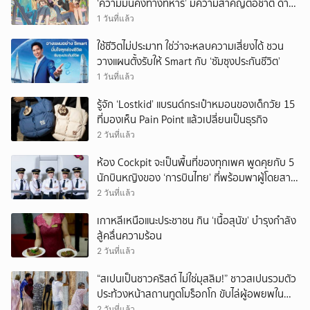
‘ความมั่นคงทางทหาร’ มีความสำคัญต่อชาติ ด้าน
จีนเตือน ขออย่าซ้ำรอยประวัติศาสตร์
1 วันที่แล้ว
ใช้ชีวิตไม่ประมาท ใช่ว่าจะหลบความเสี่ยงได้ ชวน
วางแผนตั้งรับให้ Smart กับ ‘ซัมซุงประกันชีวิต’
1 วันที่แล้ว
รู้จัก ‘Lostkid’ แบรนด์กระเป๋าหมอนของเด็กวัย 15
ที่มองเห็น Pain Point แล้วเปลี่ยนเป็นธุรกิจ
2 วันที่แล้ว
ห้อง Cockpit จะเป็นพื้นที่ของทุกเพศ พูดคุยกับ 5
นักบินหญิงของ ‘การบินไทย’ ที่พร้อมพาผู้โดยสาร
บินไปทั่วโลก
2 วันที่แล้ว
เกาหลีเหนือแนะประชาชน กิน ‘เนื้อสุนัข’ บำรุงกำลัง
สู้คลื่นความร้อน
2 วันที่แล้ว
“สเปนเป็นชาวคริสต์ ไม่ใช่มุสลิม!” ชาวสเปนรวมตัว
ประท้วงหน้าสถานทูตโมร็อกโก ขับไล่ผู้อพยพใน
เมืองเซวตาออกนอกประเทศ
2 วันที่แล้ว