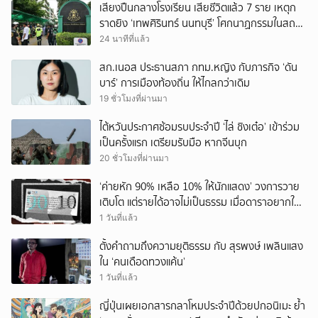
เสียงปืนกลางโรงเรียน เสียชีวิตแล้ว 7 ราย เหตุก
ราดยิง ‘เทพศิรินทร์ นนทบุรี’ โศกนาฏกรรมในสถาน
ศึกษา ครั้งที่ 2 ในรอบปี
24 นาทีที่แล้ว
สก.เนอส ประธานสภา กทม.หญิง กับภารกิจ ‘ดัน
บาร์’ การเมืองท้องถิ่น ให้ไกลกว่าเดิม
19 ชั่วโมงที่ผ่านมา
ไต้หวันประกาศซ้อมรบประจำปี ‘ไล่ ชิงเต๋อ’ เข้าร่วม
เป็นครั้งแรก เตรียมรับมือ หากจีนบุก
20 ชั่วโมงที่ผ่านมา
‘ค่ายหัก 90% เหลือ 10% ให้นักแสดง’ วงการวาย
เติบโต แต่รายได้อาจไม่เป็นธรรม เมื่อดาราอยากให้มี
‘สัญญามาตรฐาน’
1 วันที่แล้ว
ตั้งคำถามถึงความยุติธรรม กับ สุรพงษ์ เพลินแสง
ใน ‘คนเดือดทวงแค้น’
1 วันที่แล้ว
ญี่ปุ่นเผยเอกสารกลาโหมประจำปีด้วยปกอนิเมะ ย้ำ