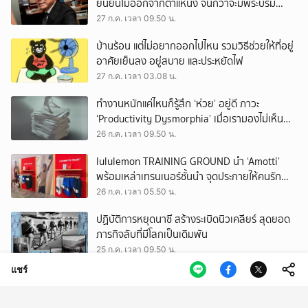
ยืนยันไม่ออกจากตำแหน่ง จนกว่าจะมีพระบรม
ราชโองการโปรดเกล้าฯ
27 ก.ค. เวลา 09.50 น.
บ้านร้อน แต่ไม่อยากออกไปไหน รวมวิธีช่วยให้ที่อยู่
อาศัยเย็นลง อยู่สบาย และประหยัดไฟ
27 ก.ค. เวลา 03.08 น.
ทำงานหนักแค่ไหนก็รู้สึก ‘ห่วย’ อยู่ดี ภาวะ
‘Productivity Dysmorphia’ เมื่อเรามองไม่เห็น
ความสำเร็จของตัวเอง
26 ก.ค. เวลา 09.50 น.
lululemon TRAINING GROUND นำ ‘Amotti’
พร้อมเหล่าเทรนเนอร์ชั้นนำ จุดประกายให้คนรัก
สุขภาพ ผ่านแนวคิด ‘Yet’
26 ก.ค. เวลา 05.50 น.
ปฏิบัติการหยุดนาซี สร้างระเบิดนิวเคลียร์ สุดยอด
ภารกิจลับที่มีโลกเป็นเดิมพัน
25 ก.ค. เวลา 09.50 น.
แชร์
แคนนอน เปิดเกมรุกตลาดครีเอเตอร์ ส่ง EOS R6 V
พร้อมเลนส์ Power Zoom รุ่นแรก ชูแนวคิด ‘กล้อง
เดียว เอา(ทุก)เรื่อง’
25 ก.ค. เวลา 05.50 น.