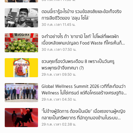
ตอนนี้เรารู้อะไรบ้าง รวมข้อสงสัยและข้อเท็จจริง
การเสียชีวิตของ ‘ฮลุน โซโล่’
30 ก.ค. เวลา 11.45 น.
จะทำอย่างไร ถ้า ‘ยางามิ ไลท์’ ไปโผล่ที่แผงผัก
เบื้องหลังแคมเปญลด Food Waste ที่ใครเห็นก็
ต้องหันมอง
30 ก.ค. เวลา 07.50 น.
ชวนคุยเรื่องวันพระเดือน 8 เพราะเป็นวันครู
พระพุทธเจ้าจึงเทศนา (?)
29 ก.ค. เวลา 09.50 น.
Global Wellness Summit 2026 เวทีที่สะท้อนว่า
Wellness ไม่ใช่เทรนด์ แต่คือโครงสร้างเศรษฐกิจ
ใหม่ของโลก
29 ก.ค. เวลา 04.50 น.
“ไม่จ้างผู้จัดการ ต้องเป็นเมีย” เมื่อแรงงานผู้หญิง
กลายเป็นทรัพยากร ที่มักถูกมองข้ามในระบบ
เศรษฐกิจแรงงาน
29 ก.ค. เวลา 02.38 น.