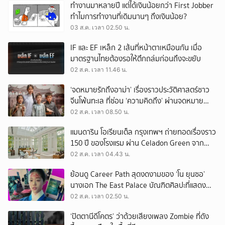
ทำงานมาหลายปี แต่ได้เงินน้อยกว่า First Jobber
ทำไมการทำงานที่เดิมนานๆ ถึงเงินน้อย?
03 ส.ค. เวลา 02.50 น.
IF และ EF เหล็ก 2 เส้นที่หน้าตาเหมือนกัน เมื่อ
มาตรฐานไทยต้องรอให้ตึกถล่มก่อนถึงจะขยับ
02 ส.ค. เวลา 11.46 น.
‘จดหมายรักถึงอาม่า’ เรื่องราวประวัติศาสตร์ชาว
จีนโพ้นทะเล ที่ซ่อน ‘ความคิดถึง’ ผ่านจดหมาย
‘โพยก๊วน’
02 ส.ค. เวลา 08.50 น.
แมนดาริน โอเรียนเต็ล กรุงเทพฯ ถ่ายทอดเรื่องราว
150 ปี ของโรงแรม ผ่าน Celadon Green จาก
เครื่องศิลาดล
02 ส.ค. เวลา 04.43 น.
ย้อนดู Career Path สุดงดงามของ ‘โน ยุนซอ’
นางเอก The East Palace บัณฑิตศิลปะที่แสดง
เรื่องไหนก็ปัง
02 ส.ค. เวลา 02.50 น.
‘ปัตตานีดีโคตร’ ว่าด้วยเสียงเพลง Zombie ที่ดัง