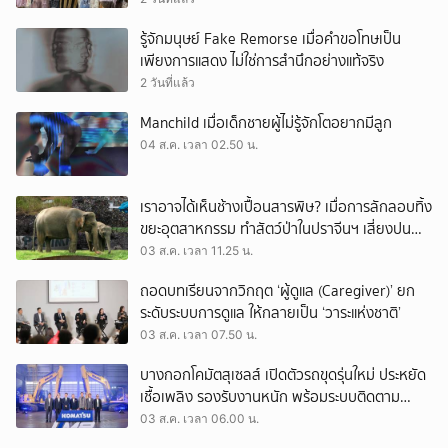
รู้จักมนุษย์ Fake Remorse เมื่อคำขอโทษเป็น
เพียงการแสดง ไม่ใช่การสำนึกอย่างแท้จริง
2 วันที่แล้ว
Manchild เมื่อเด็กชายผู้ไม่รู้จักโตอยากมีลูก
04 ส.ค. เวลา 02.50 น.
เราอาจได้เห็นช้างเปื้อนสารพิษ? เมื่อการลักลอบทิ้ง
ขยะอุตสาหกรรม ทำสัตว์ป่าในปราจีนฯ เสี่ยงปน
เปื้อน
03 ส.ค. เวลา 11.25 น.
ถอดบทเรียนจากวิกฤต ‘ผู้ดูแล (Caregiver)’ ยก
ระดับระบบการดูแล ให้กลายเป็น ‘วาระแห่งชาติ’
03 ส.ค. เวลา 07.50 น.
บางกอกโคมัตสุเซลส์ เปิดตัวรถขุดรุ่นใหม่ ประหยัด
เชื้อเพลิง รองรับงานหนัก พร้อมระบบติดตาม
เครื่องจักรผ่านดาวเทียม
03 ส.ค. เวลา 06.00 น.