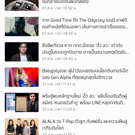
ขึ้นกลางเมืองในพื้นที่สีแดง
01 ส.ค. เวลา 10.50 น.
จาก Good Time ถึง The Odyssey เบนนี ซาฟดี
คนทำหนังที่ยังมองหา เส้นทางการเล่าเรื่องของตัว
เอง
01 ส.ค. เวลา 08.50 น.
ยิ่งชีพกังวล หาก กกต.นิ่งเฉย ‘ฮั้ว สว.’ เท่ากับ
ประตูในระบบถูกปิดตาย อาจเป็นชนวนเหตุเปิดช่อง
‘ลงถนน’
01 ส.ค. เวลา 06.40 น.
Babyjolystar ผู้นำวัฒนธรรมบนโลกอินเทอร์เน็ต
ของ Gen Alpha ที่คุยสนุกสุดในจักรวาล
31 ก.ค. เวลา 11.41 น.
พริษฐ์พบหลักฐานใหม่ ‘ฮั้ว สว.’ สลิปโอนเงินถึงผู้
สมัคร ‘หนองบัวลำภู’ พร้อม LINE หลุดการันตี
ตำแหน่ง
31 ก.ค. เวลา 11.09 น.
ALALA วง T-Pop ตัวลูก กับแฟชั่น และความฝันสู่
เวทีระดับโลก
30 ก.ค. เวลา 11.50 น.