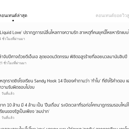
คอนเทนต์ล่าสุด
คอนเทนต์ยอดวิวสู
‘Liquid Love’ ปรากฏการณ์ลื่นไหลทางความรัก สาเหตุที่คนยุคนี้โหยหารักแบบไ
4 ชั่วโมงที่ผ่านมา
ล่าจับปีศาจด้วยดีเอ็นเอ สุดยอดนวัตกรรม พิชิตอสูรร้ายที่ลอยนวลมานับสิบปี
21 ชั่วโมงที่ผ่านมา
เหตุกราดยิงโรงเรียน Sandy Hook 14 ปีของคำถามว่า ‘ทำไม’ ที่ยังไร้คำตอบ 
ความรับผิดชอบไม่จบ
1 วันที่แล้ว
จาก 10 ล้าน มี 4 ล้าน เป็น ‘ปืนเถื่อน’ ระเบิดเวลาที่รอก่อโศกนาฏกรรมรอบใ
เรียนของรัฐเป็นเพียง ‘ลมปาก’
1 วันที่แล้ว