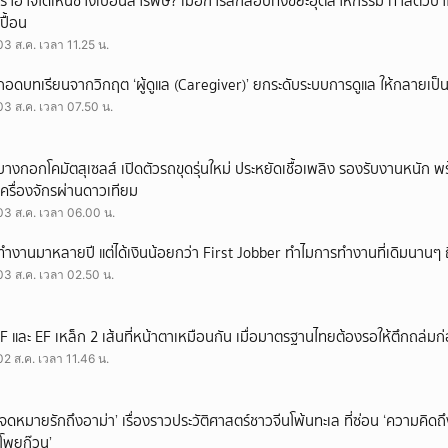
เราอาจได้เห็นช้างเปื้อนสารพิษ? เมื่อการลักลอบทิ้งขยะอุตสาหกรรม ทำสัตว์ป่า
เปื้อน
03 ส.ค. เวลา 11.25 น.
ถอดบทเรียนจากวิกฤต ‘ผู้ดูแล (Caregiver)’ ยกระดับระบบการดูแล ให้กลายเป็น 
03 ส.ค. เวลา 07.50 น.
บางกอกโคมัตสุเซลส์ เปิดตัวรถขุดรุ่นใหม่ ประหยัดเชื้อเพลิง รองรับงานหนัก 
เครื่องจักรผ่านดาวเทียม
03 ส.ค. เวลา 06.00 น.
ทำงานมาหลายปี แต่ได้เงินน้อยกว่า First Jobber ทำไมการทำงานที่เดิมนานๆ ถ
03 ส.ค. เวลา 02.50 น.
IF และ EF เหล็ก 2 เส้นที่หน้าตาเหมือนกัน เมื่อมาตรฐานไทยต้องรอให้ตึกถล่มก
02 ส.ค. เวลา 11.46 น.
‘จดหมายรักถึงอาม่า’ เรื่องราวประวัติศาสตร์ชาวจีนโพ้นทะเล ที่ซ่อน ‘ความคิด
‘โพยก๊วน’