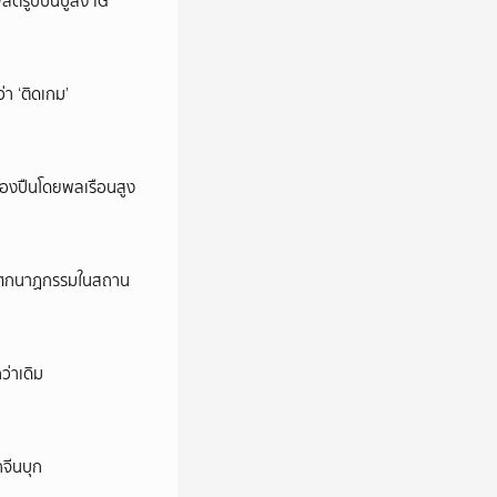
ต์รูปปืนปู่ลง IG
ว่า ‘ติดเกม’
ครองปืนโดยพลเรือนสูง
ี’ โศกนาฏกรรมในสถาน
ว่าเดิม
กจีนบุก