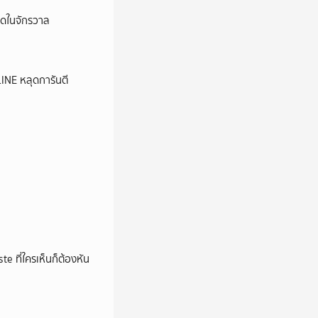
ุดในจักรวาล
LINE หลุดการันตี
e ที่ใครเห็นก็ต้องหัน