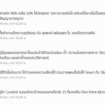
‘ค่ายหัก 90% เหลือ 10% ให้นักแสดง’ วงการวายเติบโต แต่รายได้อาจไม่เป็นธรร
‘สัญญามาตรฐาน’
06 ส.ค. เวลา 02.50 น.
ตั้งคำถามถึงความยุติธรรม กับ สุรพงษ์ เพลินแสง ใน ‘คนเดือดทวงแค้น’
05 ส.ค. เวลา 10.50 น.
ญี่ปุ่นเผยเอกสารกลาโหมประจำปีด้วยปกอนิเมะ ย้ำ ‘ความมั่นคงทางทหาร’ มีค
จีนเตือน ขออย่าซ้ำรอยประวัติศาสตร์
05 ส.ค. เวลา 10.27 น.
ใช้ชีวิตไม่ประมาท ใช่ว่าจะหลบความเสี่ยงได้ ชวนวางแผนตั้งรับให้ Smart กับ ‘ซัม
05 ส.ค. เวลา 07.41 น.
รู้จัก ‘Lostkid’ แบรนด์กระเป๋าหมอนของเด็กวัย 15 ที่มองเห็น Pain Point แล้วเป
05 ส.ค. เวลา 02.50 น.