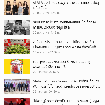
ALALA วง T-Pop ตัวลูก กับแฟชั่น และความฝันสู่
เวทีระดับโลก
30 ก.ค. เวลา 11.50 น.
ตอนนี้เรารู้อะไรบ้าง รวมข้อสงสัยและข้อเท็จจริง
การเสียชีวิตของ ‘ฮลุน โซโล่’
30 ก.ค. เวลา 11.45 น.
จะทำอย่างไร ถ้า ‘ยางามิ ไลท์’ ไปโผล่ที่แผงผัก
เบื้องหลังแคมเปญลด Food Waste ที่ใครเห็นก็
ต้องหันมอง
30 ก.ค. เวลา 07.50 น.
ชวนคุยเรื่องวันพระเดือน 8 เพราะเป็นวันครู
พระพุทธเจ้าจึงเทศนา (?)
29 ก.ค. เวลา 09.50 น.
Global Wellness Summit 2026 เวทีที่สะท้อนว่า
Wellness ไม่ใช่เทรนด์ แต่คือโครงสร้างเศรษฐกิจ
ใหม่ของโลก
29 ก.ค. เวลา 04.50 น.
“ไม่จ้างผู้จัดการ ต้องเป็นเมีย” เมื่อแรงงานผู้หญิง