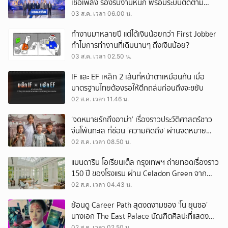
เชื้อเพลิง รองรับงานหนัก พร้อมระบบติดตาม
เครื่องจักรผ่านดาวเทียม
03 ส.ค. เวลา 06.00 น.
ทำงานมาหลายปี แต่ได้เงินน้อยกว่า First Jobber
ทำไมการทำงานที่เดิมนานๆ ถึงเงินน้อย?
03 ส.ค. เวลา 02.50 น.
IF และ EF เหล็ก 2 เส้นที่หน้าตาเหมือนกัน เมื่อ
มาตรฐานไทยต้องรอให้ตึกถล่มก่อนถึงจะขยับ
02 ส.ค. เวลา 11.46 น.
‘จดหมายรักถึงอาม่า’ เรื่องราวประวัติศาสตร์ชาว
จีนโพ้นทะเล ที่ซ่อน ‘ความคิดถึง’ ผ่านจดหมาย
‘โพยก๊วน’
02 ส.ค. เวลา 08.50 น.
แมนดาริน โอเรียนเต็ล กรุงเทพฯ ถ่ายทอดเรื่องราว
150 ปี ของโรงแรม ผ่าน Celadon Green จาก
เครื่องศิลาดล
02 ส.ค. เวลา 04.43 น.
ย้อนดู Career Path สุดงดงามของ ‘โน ยุนซอ’
นางเอก The East Palace บัณฑิตศิลปะที่แสดง
เรื่องไหนก็ปัง
02 ส.ค. เวลา 02.50 น.