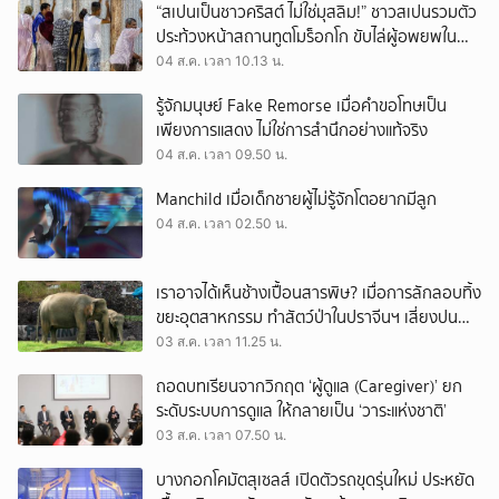
“สเปนเป็นชาวคริสต์ ไม่ใช่มุสลิม!” ชาวสเปนรวมตัว
ประท้วงหน้าสถานทูตโมร็อกโก ขับไล่ผู้อพยพใน
เมืองเซวตาออกนอกประเทศ
04 ส.ค. เวลา 10.13 น.
รู้จักมนุษย์ Fake Remorse เมื่อคำขอโทษเป็น
เพียงการแสดง ไม่ใช่การสำนึกอย่างแท้จริง
04 ส.ค. เวลา 09.50 น.
Manchild เมื่อเด็กชายผู้ไม่รู้จักโตอยากมีลูก
04 ส.ค. เวลา 02.50 น.
เราอาจได้เห็นช้างเปื้อนสารพิษ? เมื่อการลักลอบทิ้ง
ขยะอุตสาหกรรม ทำสัตว์ป่าในปราจีนฯ เสี่ยงปน
เปื้อน
03 ส.ค. เวลา 11.25 น.
ถอดบทเรียนจากวิกฤต ‘ผู้ดูแล (Caregiver)’ ยก
ระดับระบบการดูแล ให้กลายเป็น ‘วาระแห่งชาติ’
03 ส.ค. เวลา 07.50 น.
บางกอกโคมัตสุเซลส์ เปิดตัวรถขุดรุ่นใหม่ ประหยัด