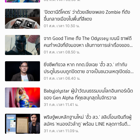
‘ปัตตานีดีโคตร’ ว่าด้วยเสียงเพลง Zombie ที่ดัง
ขึ้นกลางเมืองในพื้นที่สีแดง
01 ส.ค. เวลา 10.50 น.
จาก Good Time ถึง The Odyssey เบนนี ซาฟดี
คนทำหนังที่ยังมองหา เส้นทางการเล่าเรื่องของตัว
เอง
01 ส.ค. เวลา 08.50 น.
ยิ่งชีพกังวล หาก กกต.นิ่งเฉย ‘ฮั้ว สว.’ เท่ากับ
ประตูในระบบถูกปิดตาย อาจเป็นชนวนเหตุเปิดช่อง
‘ลงถนน’
01 ส.ค. เวลา 06.40 น.
Babyjolystar ผู้นำวัฒนธรรมบนโลกอินเทอร์เน็ต
ของ Gen Alpha ที่คุยสนุกสุดในจักรวาล
31 ก.ค. เวลา 11.41 น.
พริษฐ์พบหลักฐานใหม่ ‘ฮั้ว สว.’ สลิปโอนเงินถึงผู้
สมัคร ‘หนองบัวลำภู’ พร้อม LINE หลุดการันตี
ตำแหน่ง
31 ก.ค. เวลา 11.09 น.