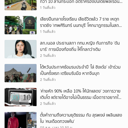
กว่า 10 ล้านกระบอก อัตราครองปืนโดยพลเรือน
สูงที่สุดในภูมิภาค
1 วันที่แล้ว
เสียงปืนกลางโรงเรียน เสียชีวิตแล้ว 7 ราย เหตุก
ราดยิง ‘เทพศิรินทร์ นนทบุรี’ โศกนาฏกรรมในสถาน
ศึกษา ครั้งที่ 2 ในรอบปี
1 วันที่แล้ว
สก.เนอส ประธานสภา กทม.หญิง กับภารกิจ ‘ดัน
บาร์’ การเมืองท้องถิ่น ให้ไกลกว่าเดิม
2 วันที่แล้ว
ไต้หวันประกาศซ้อมรบประจำปี ‘ไล่ ชิงเต๋อ’ เข้าร่วม
เป็นครั้งแรก เตรียมรับมือ หากจีนบุก
2 วันที่แล้ว
‘ค่ายหัก 90% เหลือ 10% ให้นักแสดง’ วงการวาย
เติบโต แต่รายได้อาจไม่เป็นธรรม เมื่อดาราอยากให้มี
‘สัญญามาตรฐาน’
2 วันที่แล้ว
ตั้งคำถามถึงความยุติธรรม กับ สุรพงษ์ เพลินแสง
ใน ‘คนเดือดทวงแค้น’
05 ส.ค. เวลา 10.50 น.