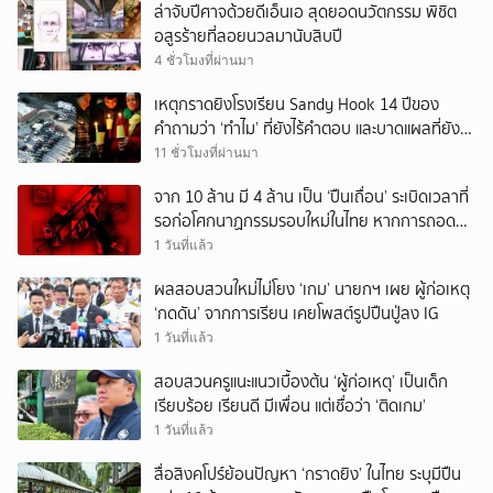
ล่าจับปีศาจด้วยดีเอ็นเอ สุดยอดนวัตกรรม พิชิต
อสูรร้ายที่ลอยนวลมานับสิบปี
4 ชั่วโมงที่ผ่านมา
เหตุกราดยิงโรงเรียน Sandy Hook 14 ปีของ
คำถามว่า ‘ทำไม’ ที่ยังไร้คำตอบ และบาดแผลที่ยัง
ทวงความรับผิดชอบไม่จบ
11 ชั่วโมงที่ผ่านมา
จาก 10 ล้าน มี 4 ล้าน เป็น ‘ปืนเถื่อน’ ระเบิดเวลาที่
รอก่อโศกนาฏกรรมรอบใหม่ในไทย หากการถอดบท
เรียนของรัฐเป็นเพียง ‘ลมปาก’
1 วันที่แล้ว
ผลสอบสวนใหม่ไม่โยง ‘เกม’ นายกฯ เผย ผู้ก่อเหตุ
‘กดดัน’ จากการเรียน เคยโพสต์รูปปืนปู่ลง IG
1 วันที่แล้ว
สอบสวนครูแนะแนวเบื้องต้น ‘ผู้ก่อเหตุ’ เป็นเด็ก
เรียบร้อย เรียนดี มีเพื่อน แต่เชื่อว่า ‘ติดเกม’
1 วันที่แล้ว
สื่อสิงคโปร์ย้อนปัญหา ‘กราดยิง’ ในไทย ระบุมีปืน