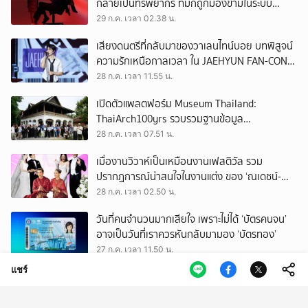
กลายเป็นทรัพยากร ที่มักถูกมองข้ามในระบบ
เศรษฐกิจแรงงาน
29 ก.ค. เวลา 02.38 น.
เสียงดนตรีที่กลับมาของวาเลนไทน์บอย บทพิสูจน์
ความรักเหนือกาลเวลา ใน JAEHYUN FAN-CON
TOUR
28 ก.ค. เวลา 11.55 น.
เปิดตัวแพลตฟอร์ม Museum Thailand:
ThaiArch100yrs รวบรวมฐานข้อมูล
สถาปัตยกรรม 100 ปีภาคเหนือ มุ่งขับเคลื่อน
28 ก.ค. เวลา 07.51 น.
Heritage Economy
เมื่องานวิวาห์เป็นเหมือนงานเฟสติวัล รวม
ปรากฏการณ์น่าสนใจในงานแต่ง ของ ‘ณเดชน์-
ญาญ่า’ ทั้ง 3 ครั้ง
28 ก.ค. เวลา 02.50 น.
วันที่คนจำนวนมากเสียใจ เพราะไม่ได้ ‘บัตรคนจน’
อาจเป็นวันที่เราควรหันกลับมามอง ‘บัตรทอง’
27 ก.ค. เวลา 11.50 น.
แชร์
ถามใจ ‘ผู้มีอำนาจ’ จะปล่อยให้การโกงเลือก สว.
ทำลายทุกระบบของประเทศนี้จริงหรือ
27 ก.ค. เวลา 09.50 น.