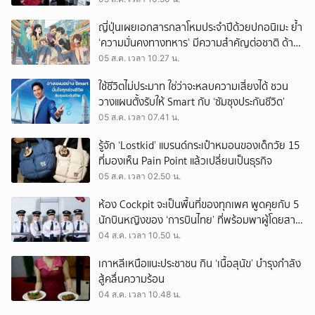
ญี่ปุ่นเผยเอกสารกลาโหมประจำปีด้วยปกอนิเมะ ย้ำ
‘ความมั่นคงทางทหาร’ มีความสำคัญต่อชาติ ด้าน
จีนเตือน ขออย่าซ้ำรอยประวัติศาสตร์
05 ส.ค. เวลา 10.27 น.
ใช้ชีวิตไม่ประมาท ใช่ว่าจะหลบความเสี่ยงได้ ชวน
วางแผนตั้งรับให้ Smart กับ ‘ซัมซุงประกันชีวิต’
05 ส.ค. เวลา 07.41 น.
รู้จัก ‘Lostkid’ แบรนด์กระเป๋าหมอนของเด็กวัย 15
ที่มองเห็น Pain Point แล้วเปลี่ยนเป็นธุรกิจ
05 ส.ค. เวลา 02.50 น.
ห้อง Cockpit จะเป็นพื้นที่ของทุกเพศ พูดคุยกับ 5
นักบินหญิงของ ‘การบินไทย’ ที่พร้อมพาผู้โดยสาร
บินไปทั่วโลก
04 ส.ค. เวลา 10.50 น.
เกาหลีเหนือแนะประชาชน กิน ‘เนื้อสุนัข’ บำรุงกำลัง
สู้คลื่นความร้อน
04 ส.ค. เวลา 10.48 น.