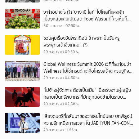
จะทำอย่างไร ถ้า ‘ยางามิ ไลท์’ ไปโผล่ที่แผงผัก
เบื้องหลังแคมเปญลด Food Waste ที่ใครเห็นก็
ต้องหันมอง
30 ก.ค. เวลา 07.50 น.
ชวนคุยเรื่องวันพระเดือน 8 เพราะเป็นวันครู
พระพุทธเจ้าจึงเทศนา (?)
29 ก.ค. เวลา 09.50 น.
Global Wellness Summit 2026 เวทีที่สะท้อนว่า
Wellness ไม่ใช่เทรนด์ แต่คือโครงสร้างเศรษฐกิจ
ใหม่ของโลก
29 ก.ค. เวลา 04.50 น.
“ไม่จ้างผู้จัดการ ต้องเป็นเมีย” เมื่อแรงงานผู้หญิง
กลายเป็นทรัพยากร ที่มักถูกมองข้ามในระบบ
เศรษฐกิจแรงงาน
29 ก.ค. เวลา 02.38 น.
เสียงดนตรีที่กลับมาของวาเลนไทน์บอย บทพิสูจน์
ความรักเหนือกาลเวลา ใน JAEHYUN FAN-CON
TOUR
28 ก.ค. เวลา 11.55 น.