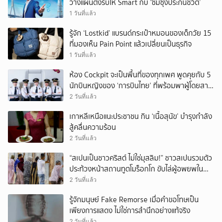
วางแผนตั้งรับให้ Smart กับ ‘ซัมซุงประกันชีวิต’
1 วันที่แล้ว
รู้จัก ‘Lostkid’ แบรนด์กระเป๋าหมอนของเด็กวัย 15
ที่มองเห็น Pain Point แล้วเปลี่ยนเป็นธุรกิจ
1 วันที่แล้ว
ห้อง Cockpit จะเป็นพื้นที่ของทุกเพศ พูดคุยกับ 5
นักบินหญิงของ ‘การบินไทย’ ที่พร้อมพาผู้โดยสาร
บินไปทั่วโลก
2 วันที่แล้ว
เกาหลีเหนือแนะประชาชน กิน ‘เนื้อสุนัข’ บำรุงกำลัง
สู้คลื่นความร้อน
2 วันที่แล้ว
“สเปนเป็นชาวคริสต์ ไม่ใช่มุสลิม!” ชาวสเปนรวมตัว
ประท้วงหน้าสถานทูตโมร็อกโก ขับไล่ผู้อพยพใน
เมืองเซวตาออกนอกประเทศ
2 วันที่แล้ว
รู้จักมนุษย์ Fake Remorse เมื่อคำขอโทษเป็น
เพียงการแสดง ไม่ใช่การสำนึกอย่างแท้จริง
2 วันที่แล้ว