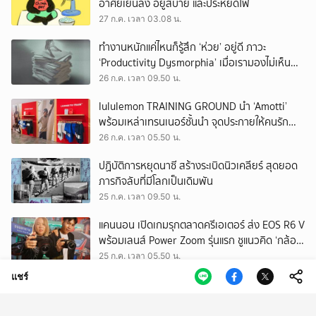
อาศัยเย็นลง อยู่สบาย และประหยัดไฟ
27 ก.ค. เวลา 03.08 น.
ทำงานหนักแค่ไหนก็รู้สึก ‘ห่วย’ อยู่ดี ภาวะ
‘Productivity Dysmorphia’ เมื่อเรามองไม่เห็น
ความสำเร็จของตัวเอง
26 ก.ค. เวลา 09.50 น.
lululemon TRAINING GROUND นำ ‘Amotti’
พร้อมเหล่าเทรนเนอร์ชั้นนำ จุดประกายให้คนรัก
สุขภาพ ผ่านแนวคิด ‘Yet’
26 ก.ค. เวลา 05.50 น.
ปฏิบัติการหยุดนาซี สร้างระเบิดนิวเคลียร์ สุดยอด
ภารกิจลับที่มีโลกเป็นเดิมพัน
25 ก.ค. เวลา 09.50 น.
แคนนอน เปิดเกมรุกตลาดครีเอเตอร์ ส่ง EOS R6 V
พร้อมเลนส์ Power Zoom รุ่นแรก ชูแนวคิด ‘กล้อง
เดียว เอา(ทุก)เรื่อง’
25 ก.ค. เวลา 05.50 น.
แชร์
EEC พื้นที่พัฒนาเศรษฐกิจพิเศษ แต่ทิ้งกากเสีย
มากที่สุดในประเทศ ปราจีนฯ อาจเป็นถังขยะ
อุตสาหกรรมใบใหม่?
24 ก.ค. เวลา 11.34 น.