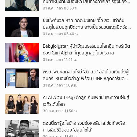
คนทำหนังที่ยังมองหา เส้นทางการเล่าเรื่องของตัว
เอง
01 ส.ค. เวลา 08.50 น.
ยิ่งชีพกังวล หาก กกต.นิ่งเฉย ‘ฮั้ว สว.’ เท่ากับ
ประตูในระบบถูกปิดตาย อาจเป็นชนวนเหตุเปิดช่อง
‘ลงถนน’
01 ส.ค. เวลา 06.40 น.
Babyjolystar ผู้นำวัฒนธรรมบนโลกอินเทอร์เน็ต
ของ Gen Alpha ที่คุยสนุกสุดในจักรวาล
31 ก.ค. เวลา 11.41 น.
พริษฐ์พบหลักฐานใหม่ ‘ฮั้ว สว.’ สลิปโอนเงินถึงผู้
สมัคร ‘หนองบัวลำภู’ พร้อม LINE หลุดการันตี
ตำแหน่ง
31 ก.ค. เวลา 11.09 น.
ALALA วง T-Pop ตัวลูก กับแฟชั่น และความฝันสู่
เวทีระดับโลก
30 ก.ค. เวลา 11.50 น.
ตอนนี้เรารู้อะไรบ้าง รวมข้อสงสัยและข้อเท็จจริง
การเสียชีวิตของ ‘ฮลุน โซโล่’
30 ก.ค. เวลา 11.45 น.