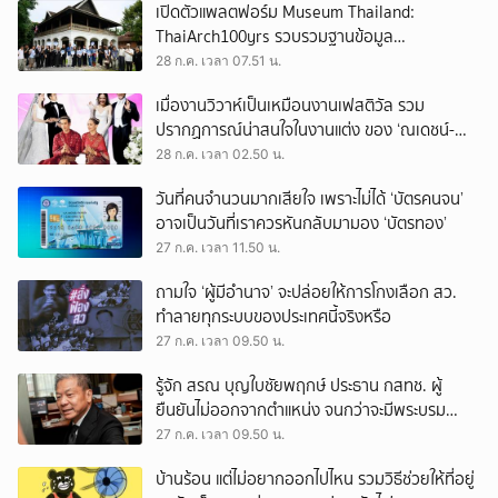
เปิดตัวแพลตฟอร์ม Museum Thailand:
ThaiArch100yrs รวบรวมฐานข้อมูล
สถาปัตยกรรม 100 ปีภาคเหนือ มุ่งขับเคลื่อน
28 ก.ค. เวลา 07.51 น.
Heritage Economy
เมื่องานวิวาห์เป็นเหมือนงานเฟสติวัล รวม
ปรากฏการณ์น่าสนใจในงานแต่ง ของ ‘ณเดชน์-
ญาญ่า’ ทั้ง 3 ครั้ง
28 ก.ค. เวลา 02.50 น.
วันที่คนจำนวนมากเสียใจ เพราะไม่ได้ ‘บัตรคนจน’
อาจเป็นวันที่เราควรหันกลับมามอง ‘บัตรทอง’
27 ก.ค. เวลา 11.50 น.
ถามใจ ‘ผู้มีอำนาจ’ จะปล่อยให้การโกงเลือก สว.
ทำลายทุกระบบของประเทศนี้จริงหรือ
27 ก.ค. เวลา 09.50 น.
รู้จัก สรณ บุญใบชัยพฤกษ์ ประธาน กสทช. ผู้
ยืนยันไม่ออกจากตำแหน่ง จนกว่าจะมีพระบรม
ราชโองการโปรดเกล้าฯ
27 ก.ค. เวลา 09.50 น.
บ้านร้อน แต่ไม่อยากออกไปไหน รวมวิธีช่วยให้ที่อยู่