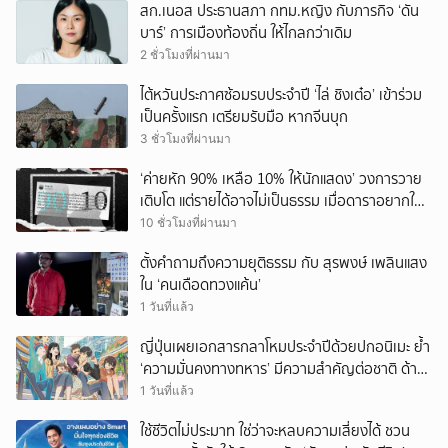
สก.เนอส ประธานสภา กทม.หญิง กับภารกิจ ‘ดัน
บาร์’ การเมืองท้องถิ่น ให้ไกลกว่าเดิม
2 ชั่วโมงที่ผ่านมา
ไต้หวันประกาศซ้อมรบประจำปี ‘ไล่ ชิงเต๋อ’ เข้าร่วม
เป็นครั้งแรก เตรียมรับมือ หากจีนบุก
3 ชั่วโมงที่ผ่านมา
‘ค่ายหัก 90% เหลือ 10% ให้นักแสดง’ วงการวาย
เติบโต แต่รายได้อาจไม่เป็นธรรม เมื่อดาราอยากให้มี
‘สัญญามาตรฐาน’
10 ชั่วโมงที่ผ่านมา
ตั้งคำถามถึงความยุติธรรม กับ สุรพงษ์ เพลินแสง
ใน ‘คนเดือดทวงแค้น’
1 วันที่แล้ว
ญี่ปุ่นเผยเอกสารกลาโหมประจำปีด้วยปกอนิเมะ ย้ำ
‘ความมั่นคงทางทหาร’ มีความสำคัญต่อชาติ ด้าน
จีนเตือน ขออย่าซ้ำรอยประวัติศาสตร์
1 วันที่แล้ว
ใช้ชีวิตไม่ประมาท ใช่ว่าจะหลบความเสี่ยงได้ ชวน