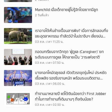
Manchild เมื่อเด็กชายผู้ไม่รู้จักโตอยากมีลูก
2 วันที่แล้ว
เราอาจได้เห็นช้างเปื้อนสารพิษ? เมื่อการลักลอบทิ้ง
ขยะอุตสาหกรรม ทำสัตว์ป่าในปราจีนฯ เสี่ยงปน
เปื้อน
03 ส.ค. เวลา 11.25 น.
ถอดบทเรียนจากวิกฤต ‘ผู้ดูแล (Caregiver)’ ยก
ระดับระบบการดูแล ให้กลายเป็น ‘วาระแห่งชาติ’
03 ส.ค. เวลา 07.50 น.
บางกอกโคมัตสุเซลส์ เปิดตัวรถขุดรุ่นใหม่ ประหยัด
เชื้อเพลิง รองรับงานหนัก พร้อมระบบติดตาม
เครื่องจักรผ่านดาวเทียม
03 ส.ค. เวลา 06.00 น.
ทำงานมาหลายปี แต่ได้เงินน้อยกว่า First Jobber
ทำไมการทำงานที่เดิมนานๆ ถึงเงินน้อย?
03 ส.ค. เวลา 02.50 น.