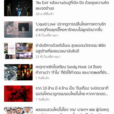
‘No Exit’ หลังบานประตูที่เปิด-ปิด ด้วยชุดความคิด
และเจตจำนง
36 นาทีที่แล้ว
‘Liquid Love’ ปรากฏการณ์ลื่นไหลทางความรัก
สาเหตุที่คนยุคนี้โหยหารักแบบไม่ผูกมัดมากขึ้น
5 ชั่วโมงที่ผ่านมา
ล่าจับปีศาจด้วยดีเอ็นเอ สุดยอดนวัตกรรม พิชิต
อสูรร้ายที่ลอยนวลมานับสิบปี
22 ชั่วโมงที่ผ่านมา
เหตุกราดยิงโรงเรียน Sandy Hook 14 ปีของ
คำถามว่า ‘ทำไม’ ที่ยังไร้คำตอบ และบาดแผลที่ยัง
ทวงความรับผิดชอบไม่จบ
1 วันที่แล้ว
จาก 10 ล้าน มี 4 ล้าน เป็น ‘ปืนเถื่อน’ ระเบิดเวลาที่
รอก่อโศกนาฏกรรมรอบใหม่ในไทย หากการถอดบท
เรียนของรัฐเป็นเพียง ‘ลมปาก’
1 วันที่แล้ว
ผลสอบสวนใหม่ไม่โยง ‘เกม’ นายกฯ เผย ผู้ก่อเหตุ