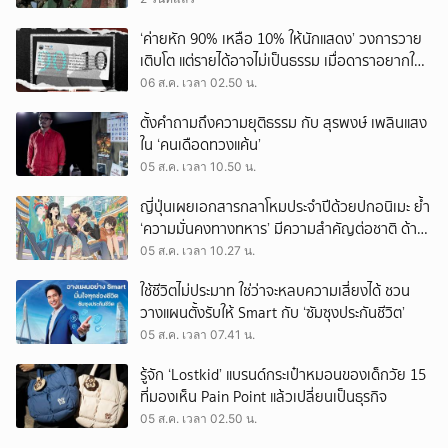
‘ค่ายหัก 90% เหลือ 10% ให้นักแสดง’ วงการวาย
เติบโต แต่รายได้อาจไม่เป็นธรรม เมื่อดาราอยากให้มี
‘สัญญามาตรฐาน’
06 ส.ค. เวลา 02.50 น.
ตั้งคำถามถึงความยุติธรรม กับ สุรพงษ์ เพลินแสง
ใน ‘คนเดือดทวงแค้น’
05 ส.ค. เวลา 10.50 น.
ญี่ปุ่นเผยเอกสารกลาโหมประจำปีด้วยปกอนิเมะ ย้ำ
‘ความมั่นคงทางทหาร’ มีความสำคัญต่อชาติ ด้าน
จีนเตือน ขออย่าซ้ำรอยประวัติศาสตร์
05 ส.ค. เวลา 10.27 น.
ใช้ชีวิตไม่ประมาท ใช่ว่าจะหลบความเสี่ยงได้ ชวน
วางแผนตั้งรับให้ Smart กับ ‘ซัมซุงประกันชีวิต’
05 ส.ค. เวลา 07.41 น.
รู้จัก ‘Lostkid’ แบรนด์กระเป๋าหมอนของเด็กวัย 15
ที่มองเห็น Pain Point แล้วเปลี่ยนเป็นธุรกิจ
05 ส.ค. เวลา 02.50 น.