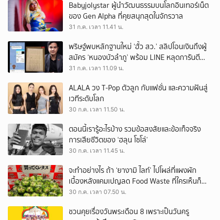
Babyjolystar ผู้นำวัฒนธรรมบนโลกอินเทอร์เน็ต
ของ Gen Alpha ที่คุยสนุกสุดในจักรวาล
31 ก.ค. เวลา 11.41 น.
พริษฐ์พบหลักฐานใหม่ ‘ฮั้ว สว.’ สลิปโอนเงินถึงผู้
สมัคร ‘หนองบัวลำภู’ พร้อม LINE หลุดการันตี
ตำแหน่ง
31 ก.ค. เวลา 11.09 น.
ALALA วง T-Pop ตัวลูก กับแฟชั่น และความฝันสู่
เวทีระดับโลก
30 ก.ค. เวลา 11.50 น.
ตอนนี้เรารู้อะไรบ้าง รวมข้อสงสัยและข้อเท็จจริง
การเสียชีวิตของ ‘ฮลุน โซโล่’
30 ก.ค. เวลา 11.45 น.
จะทำอย่างไร ถ้า ‘ยางามิ ไลท์’ ไปโผล่ที่แผงผัก
เบื้องหลังแคมเปญลด Food Waste ที่ใครเห็นก็
ต้องหันมอง
30 ก.ค. เวลา 07.50 น.
ชวนคุยเรื่องวันพระเดือน 8 เพราะเป็นวันครู