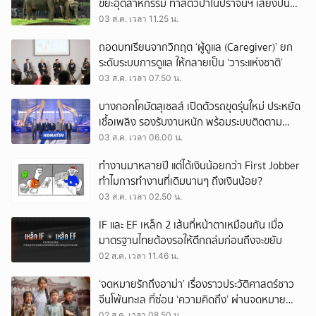
ขยะอุตสาหกรรม ทำสัตว์ป่าในปราจีนฯ เสี่ยงปน
เปื้อน
03 ส.ค. เวลา 11.25 น.
ถอดบทเรียนจากวิกฤต ‘ผู้ดูแล (Caregiver)’ ยก
ระดับระบบการดูแล ให้กลายเป็น ‘วาระแห่งชาติ’
03 ส.ค. เวลา 07.50 น.
บางกอกโคมัตสุเซลส์ เปิดตัวรถขุดรุ่นใหม่ ประหยัด
เชื้อเพลิง รองรับงานหนัก พร้อมระบบติดตาม
เครื่องจักรผ่านดาวเทียม
03 ส.ค. เวลา 06.00 น.
ทำงานมาหลายปี แต่ได้เงินน้อยกว่า First Jobber
ทำไมการทำงานที่เดิมนานๆ ถึงเงินน้อย?
03 ส.ค. เวลา 02.50 น.
IF และ EF เหล็ก 2 เส้นที่หน้าตาเหมือนกัน เมื่อ
มาตรฐานไทยต้องรอให้ตึกถล่มก่อนถึงจะขยับ
02 ส.ค. เวลา 11.46 น.
‘จดหมายรักถึงอาม่า’ เรื่องราวประวัติศาสตร์ชาว
จีนโพ้นทะเล ที่ซ่อน ‘ความคิดถึง’ ผ่านจดหมาย
‘โพยก๊วน’
02 ส.ค. เวลา 08.50 น.