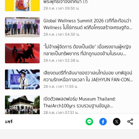
พระพุทธเจ้าจึงเทศนา (?)
29 ก.ค. เวลา 09.50 น.
Global Wellness Summit 2026 เวทีที่สะท้อนว่า
Wellness ไม่ใช่เทรนด์ แต่คือโครงสร้างเศรษฐกิจ
ใหม่ของโลก
29 ก.ค. เวลา 04.50 น.
“ไม่จ้างผู้จัดการ ต้องเป็นเมีย” เมื่อแรงงานผู้หญิง
กลายเป็นทรัพยากร ที่มักถูกมองข้ามในระบบ
เศรษฐกิจแรงงาน
29 ก.ค. เวลา 02.38 น.
เสียงดนตรีที่กลับมาของวาเลนไทน์บอย บทพิสูจน์
ความรักเหนือกาลเวลา ใน JAEHYUN FAN-CON
TOUR
28 ก.ค. เวลา 11.55 น.
เปิดตัวแพลตฟอร์ม Museum Thailand:
ThaiArch100yrs รวบรวมฐานข้อมูล
สถาปัตยกรรม 100 ปีภาคเหนือ มุ่งขับเคลื่อน
28 ก.ค. เวลา 07.51 น.
Heritage Economy
แชร์
เมื่องานวิวาห์เป็นเหมือนงานเฟสติวัล รวม
ปรากฏการณ์น่าสนใจในงานแต่ง ของ ‘ณเดชน์-
ญาญ่า’ ทั้ง 3 ครั้ง
28 ก.ค. เวลา 02.50 น.