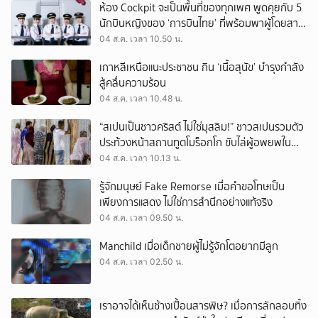
ห้อง Cockpit จะเป็นพื้นที่ของทุกเพศ พูดคุยกับ 5
นักบินหญิงของ ‘การบินไทย’ ที่พร้อมพาผู้โดยสาร
บินไปทั่วโลก
04 ส.ค. เวลา 10.50 น.
เกาหลีเหนือแนะประชาชน กิน ‘เนื้อสุนัข’ บำรุงกำลัง
สู้คลื่นความร้อน
04 ส.ค. เวลา 10.48 น.
“สเปนเป็นชาวคริสต์ ไม่ใช่มุสลิม!” ชาวสเปนรวมตัว
ประท้วงหน้าสถานทูตโมร็อกโก ขับไล่ผู้อพยพใน
เมืองเซวตาออกนอกประเทศ
04 ส.ค. เวลา 10.13 น.
รู้จักมนุษย์ Fake Remorse เมื่อคำขอโทษเป็น
เพียงการแสดง ไม่ใช่การสำนึกอย่างแท้จริง
04 ส.ค. เวลา 09.50 น.
Manchild เมื่อเด็กชายผู้ไม่รู้จักโตอยากมีลูก
04 ส.ค. เวลา 02.50 น.
เราอาจได้เห็นช้างเปื้อนสารพิษ? เมื่อการลักลอบทิ้ง