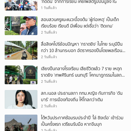
‘กดดัน’ จากการเรียน เคยโพสต์รูปปืนปู่ลง IG
1 วันที่แล้ว
สอบสวนครูแนะแนวเบื้องต้น ‘ผู้ก่อเหตุ’ เป็นเด็ก
เรียบร้อย เรียนดี มีเพื่อน แต่เชื่อว่า ‘ติดเกม’
2 วันที่แล้ว
สื่อสิงคโปร์ย้อนปัญหา ‘กราดยิง’ ในไทย ระบุมีปืน
กว่า 10 ล้านกระบอก อัตราครองปืนโดยพลเรือน
สูงที่สุดในภูมิภาค
2 วันที่แล้ว
เสียงปืนกลางโรงเรียน เสียชีวิตแล้ว 7 ราย เหตุก
ราดยิง ‘เทพศิรินทร์ นนทบุรี’ โศกนาฏกรรมในสถาน
ศึกษา ครั้งที่ 2 ในรอบปี
2 วันที่แล้ว
สก.เนอส ประธานสภา กทม.หญิง กับภารกิจ ‘ดัน
บาร์’ การเมืองท้องถิ่น ให้ไกลกว่าเดิม
2 วันที่แล้ว
ไต้หวันประกาศซ้อมรบประจำปี ‘ไล่ ชิงเต๋อ’ เข้าร่วม
เป็นครั้งแรก เตรียมรับมือ หากจีนบุก
2 วันที่แล้ว