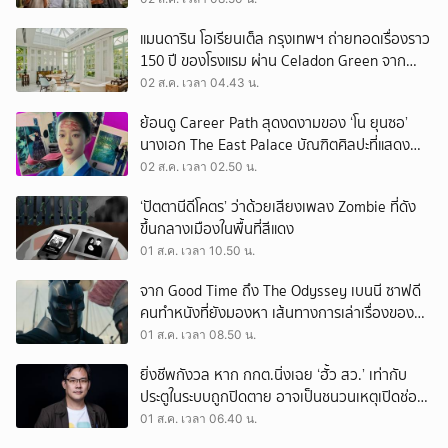
แมนดาริน โอเรียนเต็ล กรุงเทพฯ ถ่ายทอดเรื่องราว
150 ปี ของโรงแรม ผ่าน Celadon Green จาก
เครื่องศิลาดล
02 ส.ค. เวลา 04.43 น.
ย้อนดู Career Path สุดงดงามของ ‘โน ยุนซอ’
นางเอก The East Palace บัณฑิตศิลปะที่แสดง
เรื่องไหนก็ปัง
02 ส.ค. เวลา 02.50 น.
‘ปัตตานีดีโคตร’ ว่าด้วยเสียงเพลง Zombie ที่ดัง
ขึ้นกลางเมืองในพื้นที่สีแดง
01 ส.ค. เวลา 10.50 น.
จาก Good Time ถึง The Odyssey เบนนี ซาฟดี
คนทำหนังที่ยังมองหา เส้นทางการเล่าเรื่องของตัว
เอง
01 ส.ค. เวลา 08.50 น.
ยิ่งชีพกังวล หาก กกต.นิ่งเฉย ‘ฮั้ว สว.’ เท่ากับ
ประตูในระบบถูกปิดตาย อาจเป็นชนวนเหตุเปิดช่อง
‘ลงถนน’
01 ส.ค. เวลา 06.40 น.