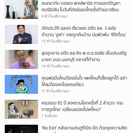
สนทนากับ บรรยง พงษ์พานิช ทางออกปัญหา
คอร์รัปชัน ในวันที่ดัชนีของไทยรั้งท้ายอาเซียน
9 ชั่วโมงที่ผ่านมา
เปิดประวัติ ฉลอง เรี่ยวแรง อดีต สส. 3 สมัย
ตำนาน ‘งูเห่า’ เคยถูกค้นบ้าน ปมพัวพัน ‘ซีดีเถื่อน’
13 ชั่วโมงที่ผ่านมา
สุดอุกอาจ อดีต สส.ยิง พ.ต.อ.ธงชัย เย็นประเสริฐ
นายก อบจ.นนทบุรี กลางที่ทำงาน
14 ชั่วโมงที่ผ่านมา
คุณพ่อมือใหม่ต้องมั่นใจ เพศไหนก็เลี้ยงลูกได้ อย่า
ให้แม่ต้องเหนื่อยคนเดียว
17 ชั่วโมงที่ผ่านมา
ครบรอบ 81 ปี สงครามโลกครั้งที่ 2 สำรวจ ‘เกม
การทูตไทย’ เปลี่ยนแปลงไปแค่ไหน?
1 วันที่แล้ว
‘No Exit’ หลังบานประตูที่เปิด-ปิด ด้วยชุดความคิด