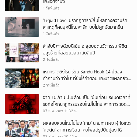
และเจตจำนง
1 วันที่แล้ว
‘Liquid Love’ ปรากฏการณ์ลื่นไหลทางความรัก
สาเหตุที่คนยุคนี้โหยหารักแบบไม่ผูกมัดมากขึ้น
1 วันที่แล้ว
ล่าจับปีศาจด้วยดีเอ็นเอ สุดยอดนวัตกรรม พิชิต
อสูรร้ายที่ลอยนวลมานับสิบปี
2 วันที่แล้ว
เหตุกราดยิงโรงเรียน Sandy Hook 14 ปีของ
คำถามว่า ‘ทำไม’ ที่ยังไร้คำตอบ และบาดแผลที่ยัง
ทวงความรับผิดชอบไม่จบ
2 วันที่แล้ว
จาก 10 ล้าน มี 4 ล้าน เป็น ‘ปืนเถื่อน’ ระเบิดเวลาที่
รอก่อโศกนาฏกรรมรอบใหม่ในไทย หากการถอดบท
เรียนของรัฐเป็นเพียง ‘ลมปาก’
07 ส.ค. เวลา 11.32 น.
ผลสอบสวนใหม่ไม่โยง ‘เกม’ นายกฯ เผย ผู้ก่อเหตุ
‘กดดัน’ จากการเรียน เคยโพสต์รูปปืนปู่ลง IG
07 ส.ค. เวลา 10.22 น.