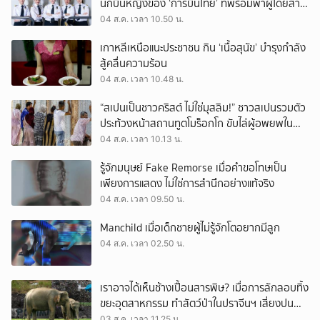
นักบินหญิงของ ‘การบินไทย’ ที่พร้อมพาผู้โดยสาร
บินไปทั่วโลก
04 ส.ค. เวลา 10.50 น.
เกาหลีเหนือแนะประชาชน กิน ‘เนื้อสุนัข’ บำรุงกำลัง
สู้คลื่นความร้อน
04 ส.ค. เวลา 10.48 น.
“สเปนเป็นชาวคริสต์ ไม่ใช่มุสลิม!” ชาวสเปนรวมตัว
ประท้วงหน้าสถานทูตโมร็อกโก ขับไล่ผู้อพยพใน
เมืองเซวตาออกนอกประเทศ
04 ส.ค. เวลา 10.13 น.
รู้จักมนุษย์ Fake Remorse เมื่อคำขอโทษเป็น
เพียงการแสดง ไม่ใช่การสำนึกอย่างแท้จริง
04 ส.ค. เวลา 09.50 น.
Manchild เมื่อเด็กชายผู้ไม่รู้จักโตอยากมีลูก
04 ส.ค. เวลา 02.50 น.
เราอาจได้เห็นช้างเปื้อนสารพิษ? เมื่อการลักลอบทิ้ง
ขยะอุตสาหกรรม ทำสัตว์ป่าในปราจีนฯ เสี่ยงปน
เปื้อน
03 ส.ค. เวลา 11.25 น.