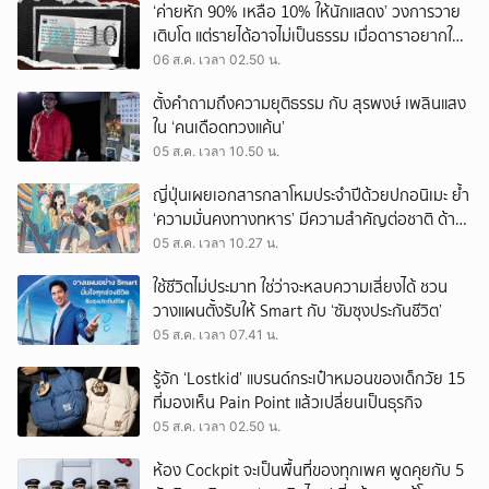
‘ค่ายหัก 90% เหลือ 10% ให้นักแสดง’ วงการวาย
เติบโต แต่รายได้อาจไม่เป็นธรรม เมื่อดาราอยากให้มี
‘สัญญามาตรฐาน’
06 ส.ค. เวลา 02.50 น.
ตั้งคำถามถึงความยุติธรรม กับ สุรพงษ์ เพลินแสง
ใน ‘คนเดือดทวงแค้น’
05 ส.ค. เวลา 10.50 น.
ญี่ปุ่นเผยเอกสารกลาโหมประจำปีด้วยปกอนิเมะ ย้ำ
‘ความมั่นคงทางทหาร’ มีความสำคัญต่อชาติ ด้าน
จีนเตือน ขออย่าซ้ำรอยประวัติศาสตร์
05 ส.ค. เวลา 10.27 น.
ใช้ชีวิตไม่ประมาท ใช่ว่าจะหลบความเสี่ยงได้ ชวน
วางแผนตั้งรับให้ Smart กับ ‘ซัมซุงประกันชีวิต’
05 ส.ค. เวลา 07.41 น.
รู้จัก ‘Lostkid’ แบรนด์กระเป๋าหมอนของเด็กวัย 15
ที่มองเห็น Pain Point แล้วเปลี่ยนเป็นธุรกิจ
05 ส.ค. เวลา 02.50 น.
ห้อง Cockpit จะเป็นพื้นที่ของทุกเพศ พูดคุยกับ 5