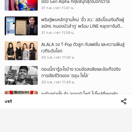
ของ Gen Alpha ที่คุยสนุกสุดในจักรวาล
31 ก.ค. เวลา 11.41 น.
พริษฐ์พบหลักฐานใหม่ ‘ฮั้ว สว.’ สลิปโอนเงินถึงผู้
สมัคร ‘หนองบัวลำภู’ พร้อม LINE หลุดการันตี
ตำแหน่ง
31 ก.ค. เวลา 11.09 น.
ALALA วง T-Pop ตัวลูก กับแฟชั่น และความฝันสู่
เวทีระดับโลก
30 ก.ค. เวลา 11.50 น.
ตอนนี้เรารู้อะไรบ้าง รวมข้อสงสัยและข้อเท็จจริง
การเสียชีวิตของ ‘ฮลุน โซโล่’
30 ก.ค. เวลา 11.45 น.
จะทำอย่างไร ถ้า ‘ยางามิ ไลท์’ ไปโผล่ที่แผงผัก
เบื้องหลังแคมเปญลด Food Waste ที่ใครเห็นก็
แชร์
ต้องหันมอง
30 ก.ค. เวลา 07.50 น.
ชวนคุยเรื่องวันพระเดือน 8 เพราะเป็นวันครู
พระพุทธเจ้าจึงเทศนา (?)
29 ก.ค. เวลา 09.50 น.