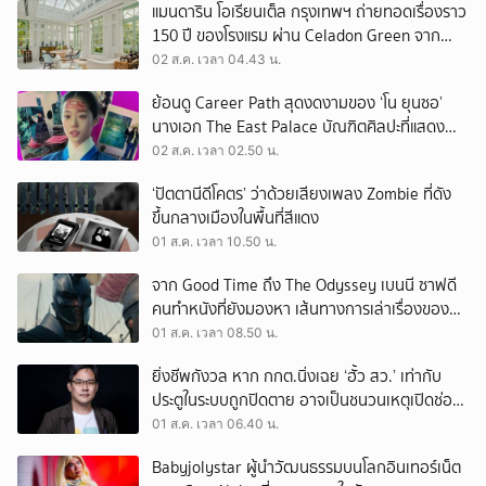
แมนดาริน โอเรียนเต็ล กรุงเทพฯ ถ่ายทอดเรื่องราว
150 ปี ของโรงแรม ผ่าน Celadon Green จาก
เครื่องศิลาดล
02 ส.ค. เวลา 04.43 น.
ย้อนดู Career Path สุดงดงามของ ‘โน ยุนซอ’
นางเอก The East Palace บัณฑิตศิลปะที่แสดง
เรื่องไหนก็ปัง
02 ส.ค. เวลา 02.50 น.
‘ปัตตานีดีโคตร’ ว่าด้วยเสียงเพลง Zombie ที่ดัง
ขึ้นกลางเมืองในพื้นที่สีแดง
01 ส.ค. เวลา 10.50 น.
จาก Good Time ถึง The Odyssey เบนนี ซาฟดี
คนทำหนังที่ยังมองหา เส้นทางการเล่าเรื่องของตัว
เอง
01 ส.ค. เวลา 08.50 น.
ยิ่งชีพกังวล หาก กกต.นิ่งเฉย ‘ฮั้ว สว.’ เท่ากับ
ประตูในระบบถูกปิดตาย อาจเป็นชนวนเหตุเปิดช่อง
‘ลงถนน’
01 ส.ค. เวลา 06.40 น.
Babyjolystar ผู้นำวัฒนธรรมบนโลกอินเทอร์เน็ต