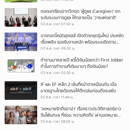
ถอดบทเรียนจากวิกฤต ‘ผู้ดูแล (Caregiver)’ ยก
ระดับระบบการดูแล ให้กลายเป็น ‘วาระแห่งชาติ’
03 ส.ค. เวลา 07.50 น.
บางกอกโคมัตสุเซลส์ เปิดตัวรถขุดรุ่นใหม่ ประหยัด
เชื้อเพลิง รองรับงานหนัก พร้อมระบบติดตาม
เครื่องจักรผ่านดาวเทียม
03 ส.ค. เวลา 06.00 น.
ทำงานมาหลายปี แต่ได้เงินน้อยกว่า First Jobber
ทำไมการทำงานที่เดิมนานๆ ถึงเงินน้อย?
03 ส.ค. เวลา 02.50 น.
IF และ EF เหล็ก 2 เส้นที่หน้าตาเหมือนกัน เมื่อ
มาตรฐานไทยต้องรอให้ตึกถล่มก่อนถึงจะขยับ
02 ส.ค. เวลา 11.46 น.
‘จดหมายรักถึงอาม่า’ เรื่องราวประวัติศาสตร์ชาว
จีนโพ้นทะเล ที่ซ่อน ‘ความคิดถึง’ ผ่านจดหมาย
‘โพยก๊วน’
02 ส.ค. เวลา 08.50 น.