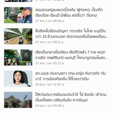
สอบสวนครูแนะแนวเบื้องต้น ‘ผู้ก่อเหตุ’ เป็นเด็ก
เรียบร้อย เรียนดี มีเพื่อน แต่เชื่อว่า ‘ติดเกม’
07 ส.ค. เวลา 06.56 น.
สื่อสิงคโปร์ย้อนปัญหา ‘กราดยิง’ ในไทย ระบุมีปืน
กว่า 10 ล้านกระบอก อัตราครองปืนโดยพลเรือน
สูงที่สุดในภูมิภาค
07 ส.ค. เวลา 06.12 น.
เสียงปืนกลางโรงเรียน เสียชีวิตแล้ว 7 ราย เหตุก
ราดยิง ‘เทพศิรินทร์ นนทบุรี’ โศกนาฏกรรมในสถาน
ศึกษา ครั้งที่ 2 ในรอบปี
07 ส.ค. เวลา 05.31 น.
สก.เนอส ประธานสภา กทม.หญิง กับภารกิจ ‘ดัน
บาร์’ การเมืองท้องถิ่น ให้ไกลกว่าเดิม
06 ส.ค. เวลา 10.50 น.
ไต้หวันประกาศซ้อมรบประจำปี ‘ไล่ ชิงเต๋อ’ เข้าร่วม
เป็นครั้งแรก เตรียมรับมือ หากจีนบุก
06 ส.ค. เวลา 09.29 น.