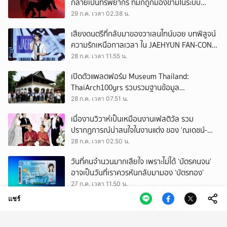
กลายเป็นทรัพยากร ที่มักถูกมองข้ามในระบบ
เศรษฐกิจแรงงาน
29 ก.ค. เวลา 02.38 น.
เสียงดนตรีที่กลับมาของวาเลนไทน์บอย บทพิสูจน์
ความรักเหนือกาลเวลา ใน JAEHYUN FAN-CON
TOUR
28 ก.ค. เวลา 11.55 น.
เปิดตัวแพลตฟอร์ม Museum Thailand:
ThaiArch100yrs รวบรวมฐานข้อมูล
สถาปัตยกรรม 100 ปีภาคเหนือ มุ่งขับเคลื่อน
28 ก.ค. เวลา 07.51 น.
Heritage Economy
เมื่องานวิวาห์เป็นเหมือนงานเฟสติวัล รวม
ปรากฏการณ์น่าสนใจในงานแต่ง ของ ‘ณเดชน์-
ญาญ่า’ ทั้ง 3 ครั้ง
28 ก.ค. เวลา 02.50 น.
วันที่คนจำนวนมากเสียใจ เพราะไม่ได้ ‘บัตรคนจน’
อาจเป็นวันที่เราควรหันกลับมามอง ‘บัตรทอง’
27 ก.ค. เวลา 11.50 น.
แชร์
ถามใจ ‘ผู้มีอำนาจ’ จะปล่อยให้การโกงเลือก สว.
ทำลายทุกระบบของประเทศนี้จริงหรือ
27 ก.ค. เวลา 09.50 น.