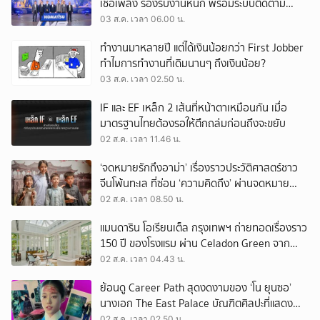
เชื้อเพลิง รองรับงานหนัก พร้อมระบบติดตาม
เครื่องจักรผ่านดาวเทียม
03 ส.ค. เวลา 06.00 น.
ทำงานมาหลายปี แต่ได้เงินน้อยกว่า First Jobber
ทำไมการทำงานที่เดิมนานๆ ถึงเงินน้อย?
03 ส.ค. เวลา 02.50 น.
IF และ EF เหล็ก 2 เส้นที่หน้าตาเหมือนกัน เมื่อ
มาตรฐานไทยต้องรอให้ตึกถล่มก่อนถึงจะขยับ
02 ส.ค. เวลา 11.46 น.
‘จดหมายรักถึงอาม่า’ เรื่องราวประวัติศาสตร์ชาว
จีนโพ้นทะเล ที่ซ่อน ‘ความคิดถึง’ ผ่านจดหมาย
‘โพยก๊วน’
02 ส.ค. เวลา 08.50 น.
แมนดาริน โอเรียนเต็ล กรุงเทพฯ ถ่ายทอดเรื่องราว
150 ปี ของโรงแรม ผ่าน Celadon Green จาก
เครื่องศิลาดล
02 ส.ค. เวลา 04.43 น.
ย้อนดู Career Path สุดงดงามของ ‘โน ยุนซอ’
นางเอก The East Palace บัณฑิตศิลปะที่แสดง
เรื่องไหนก็ปัง
02 ส.ค. เวลา 02.50 น.