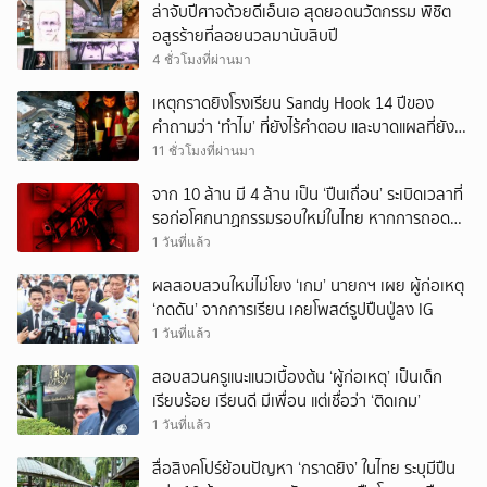
ล่าจับปีศาจด้วยดีเอ็นเอ สุดยอดนวัตกรรม พิชิต
อสูรร้ายที่ลอยนวลมานับสิบปี
4 ชั่วโมงที่ผ่านมา
เหตุกราดยิงโรงเรียน Sandy Hook 14 ปีของ
คำถามว่า ‘ทำไม’ ที่ยังไร้คำตอบ และบาดแผลที่ยัง
ทวงความรับผิดชอบไม่จบ
11 ชั่วโมงที่ผ่านมา
จาก 10 ล้าน มี 4 ล้าน เป็น ‘ปืนเถื่อน’ ระเบิดเวลาที่
รอก่อโศกนาฏกรรมรอบใหม่ในไทย หากการถอดบท
เรียนของรัฐเป็นเพียง ‘ลมปาก’
1 วันที่แล้ว
ผลสอบสวนใหม่ไม่โยง ‘เกม’ นายกฯ เผย ผู้ก่อเหตุ
‘กดดัน’ จากการเรียน เคยโพสต์รูปปืนปู่ลง IG
1 วันที่แล้ว
สอบสวนครูแนะแนวเบื้องต้น ‘ผู้ก่อเหตุ’ เป็นเด็ก
เรียบร้อย เรียนดี มีเพื่อน แต่เชื่อว่า ‘ติดเกม’
1 วันที่แล้ว
สื่อสิงคโปร์ย้อนปัญหา ‘กราดยิง’ ในไทย ระบุมีปืน