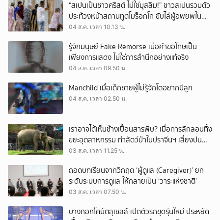
“สเปนเป็นชาวคริสต์ ไม่ใช่มุสลิม!” ชาวสเปนรวมตัว
ประท้วงหน้าสถานทูตโมร็อกโก ขับไล่ผู้อพยพใน
เมืองเซวตาออกนอกประเทศ
04 ส.ค. เวลา 10.13 น.
รู้จักมนุษย์ Fake Remorse เมื่อคำขอโทษเป็น
เพียงการแสดง ไม่ใช่การสำนึกอย่างแท้จริง
04 ส.ค. เวลา 09.50 น.
Manchild เมื่อเด็กชายผู้ไม่รู้จักโตอยากมีลูก
04 ส.ค. เวลา 02.50 น.
เราอาจได้เห็นช้างเปื้อนสารพิษ? เมื่อการลักลอบทิ้ง
ขยะอุตสาหกรรม ทำสัตว์ป่าในปราจีนฯ เสี่ยงปน
เปื้อน
03 ส.ค. เวลา 11.25 น.
ถอดบทเรียนจากวิกฤต ‘ผู้ดูแล (Caregiver)’ ยก
ระดับระบบการดูแล ให้กลายเป็น ‘วาระแห่งชาติ’
03 ส.ค. เวลา 07.50 น.
บางกอกโคมัตสุเซลส์ เปิดตัวรถขุดรุ่นใหม่ ประหยัด