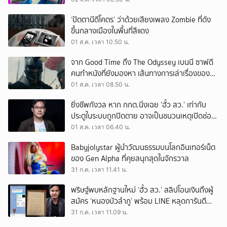
‘ปัตตานีดีโคตร’ ว่าด้วยเสียงเพลง Zombie ที่ดัง
ขึ้นกลางเมืองในพื้นที่สีแดง
01 ส.ค. เวลา 10.50 น.
จาก Good Time ถึง The Odyssey เบนนี ซาฟดี
คนทำหนังที่ยังมองหา เส้นทางการเล่าเรื่องของตัว
เอง
01 ส.ค. เวลา 08.50 น.
ยิ่งชีพกังวล หาก กกต.นิ่งเฉย ‘ฮั้ว สว.’ เท่ากับ
ประตูในระบบถูกปิดตาย อาจเป็นชนวนเหตุเปิดช่อง
‘ลงถนน’
01 ส.ค. เวลา 06.40 น.
Babyjolystar ผู้นำวัฒนธรรมบนโลกอินเทอร์เน็ต
ของ Gen Alpha ที่คุยสนุกสุดในจักรวาล
31 ก.ค. เวลา 11.41 น.
พริษฐ์พบหลักฐานใหม่ ‘ฮั้ว สว.’ สลิปโอนเงินถึงผู้
สมัคร ‘หนองบัวลำภู’ พร้อม LINE หลุดการันตี
ตำแหน่ง
31 ก.ค. เวลา 11.09 น.