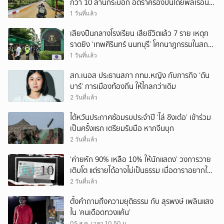
กว่า 10 ล้านกระบอก อัตราครองปืนโดยพลเรือน
สูงที่สุดในภูมิภาค
1 วันที่แล้ว
เสียงปืนกลางโรงเรียน เสียชีวิตแล้ว 7 ราย เหตุก
ราดยิง ‘เทพศิรินทร์ นนทบุรี’ โศกนาฏกรรมในสถาน
ศึกษา ครั้งที่ 2 ในรอบปี
1 วันที่แล้ว
สก.เนอส ประธานสภา กทม.หญิง กับภารกิจ ‘ดัน
บาร์’ การเมืองท้องถิ่น ให้ไกลกว่าเดิม
2 วันที่แล้ว
ไต้หวันประกาศซ้อมรบประจำปี ‘ไล่ ชิงเต๋อ’ เข้าร่วม
เป็นครั้งแรก เตรียมรับมือ หากจีนบุก
2 วันที่แล้ว
‘ค่ายหัก 90% เหลือ 10% ให้นักแสดง’ วงการวาย
เติบโต แต่รายได้อาจไม่เป็นธรรม เมื่อดาราอยากให้มี
‘สัญญามาตรฐาน’
2 วันที่แล้ว
ตั้งคำถามถึงความยุติธรรม กับ สุรพงษ์ เพลินแสง
ใน ‘คนเดือดทวงแค้น’
05 ส.ค. เวลา 10.50 น.