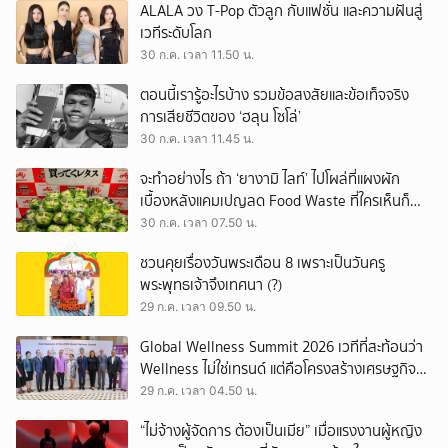
ALALA วง T-Pop ตัวลูก กับแฟชั่น และความฝันสู่
เวทีระดับโลก
30 ก.ค. เวลา 11.50 น.
ตอนนี้เรารู้อะไรบ้าง รวมข้อสงสัยและข้อเท็จจริง
การเสียชีวิตของ ‘ฮลุน โซโล่’
30 ก.ค. เวลา 11.45 น.
จะทำอย่างไร ถ้า ‘ยางามิ ไลท์’ ไปโผล่ที่แผงผัก
เบื้องหลังแคมเปญลด Food Waste ที่ใครเห็นก็
ต้องหันมอง
30 ก.ค. เวลา 07.50 น.
ชวนคุยเรื่องวันพระเดือน 8 เพราะเป็นวันครู
พระพุทธเจ้าจึงเทศนา (?)
29 ก.ค. เวลา 09.50 น.
Global Wellness Summit 2026 เวทีที่สะท้อนว่า
Wellness ไม่ใช่เทรนด์ แต่คือโครงสร้างเศรษฐกิจ
ใหม่ของโลก
29 ก.ค. เวลา 04.50 น.
“ไม่จ้างผู้จัดการ ต้องเป็นเมีย” เมื่อแรงงานผู้หญิง