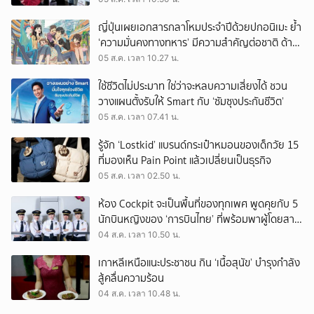
ญี่ปุ่นเผยเอกสารกลาโหมประจำปีด้วยปกอนิเมะ ย้ำ
‘ความมั่นคงทางทหาร’ มีความสำคัญต่อชาติ ด้าน
จีนเตือน ขออย่าซ้ำรอยประวัติศาสตร์
05 ส.ค. เวลา 10.27 น.
ใช้ชีวิตไม่ประมาท ใช่ว่าจะหลบความเสี่ยงได้ ชวน
วางแผนตั้งรับให้ Smart กับ ‘ซัมซุงประกันชีวิต’
05 ส.ค. เวลา 07.41 น.
รู้จัก ‘Lostkid’ แบรนด์กระเป๋าหมอนของเด็กวัย 15
ที่มองเห็น Pain Point แล้วเปลี่ยนเป็นธุรกิจ
05 ส.ค. เวลา 02.50 น.
ห้อง Cockpit จะเป็นพื้นที่ของทุกเพศ พูดคุยกับ 5
นักบินหญิงของ ‘การบินไทย’ ที่พร้อมพาผู้โดยสาร
บินไปทั่วโลก
04 ส.ค. เวลา 10.50 น.
เกาหลีเหนือแนะประชาชน กิน ‘เนื้อสุนัข’ บำรุงกำลัง
สู้คลื่นความร้อน
04 ส.ค. เวลา 10.48 น.