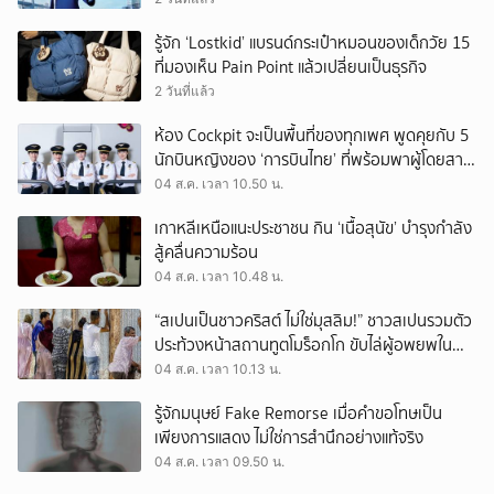
รู้จัก ‘Lostkid’ แบรนด์กระเป๋าหมอนของเด็กวัย 15
ที่มองเห็น Pain Point แล้วเปลี่ยนเป็นธุรกิจ
2 วันที่แล้ว
ห้อง Cockpit จะเป็นพื้นที่ของทุกเพศ พูดคุยกับ 5
นักบินหญิงของ ‘การบินไทย’ ที่พร้อมพาผู้โดยสาร
บินไปทั่วโลก
04 ส.ค. เวลา 10.50 น.
เกาหลีเหนือแนะประชาชน กิน ‘เนื้อสุนัข’ บำรุงกำลัง
สู้คลื่นความร้อน
04 ส.ค. เวลา 10.48 น.
“สเปนเป็นชาวคริสต์ ไม่ใช่มุสลิม!” ชาวสเปนรวมตัว
ประท้วงหน้าสถานทูตโมร็อกโก ขับไล่ผู้อพยพใน
เมืองเซวตาออกนอกประเทศ
04 ส.ค. เวลา 10.13 น.
รู้จักมนุษย์ Fake Remorse เมื่อคำขอโทษเป็น
เพียงการแสดง ไม่ใช่การสำนึกอย่างแท้จริง
04 ส.ค. เวลา 09.50 น.