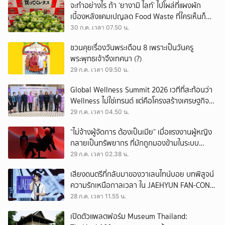
จะทำอย่างไร ถ้า ‘ยางามิ ไลท์’ ไปโผล่ที่แผงผัก
เบื้องหลังแคมเปญลด Food Waste ที่ใครเห็นก็
ต้องหันมอง
30 ก.ค. เวลา 07.50 น.
ชวนคุยเรื่องวันพระเดือน 8 เพราะเป็นวันครู
พระพุทธเจ้าจึงเทศนา (?)
29 ก.ค. เวลา 09.50 น.
Global Wellness Summit 2026 เวทีที่สะท้อนว่า
Wellness ไม่ใช่เทรนด์ แต่คือโครงสร้างเศรษฐกิจ
ใหม่ของโลก
29 ก.ค. เวลา 04.50 น.
“ไม่จ้างผู้จัดการ ต้องเป็นเมีย” เมื่อแรงงานผู้หญิง
กลายเป็นทรัพยากร ที่มักถูกมองข้ามในระบบ
เศรษฐกิจแรงงาน
29 ก.ค. เวลา 02.38 น.
เสียงดนตรีที่กลับมาของวาเลนไทน์บอย บทพิสูจน์
ความรักเหนือกาลเวลา ใน JAEHYUN FAN-CON
TOUR
28 ก.ค. เวลา 11.55 น.
เปิดตัวแพลตฟอร์ม Museum Thailand: