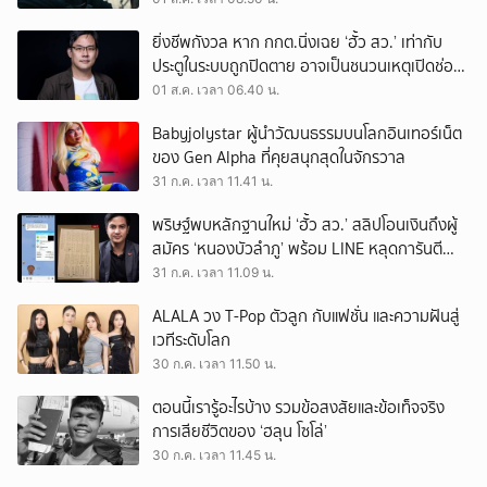
ยิ่งชีพกังวล หาก กกต.นิ่งเฉย ‘ฮั้ว สว.’ เท่ากับ
ประตูในระบบถูกปิดตาย อาจเป็นชนวนเหตุเปิดช่อง
‘ลงถนน’
01 ส.ค. เวลา 06.40 น.
Babyjolystar ผู้นำวัฒนธรรมบนโลกอินเทอร์เน็ต
ของ Gen Alpha ที่คุยสนุกสุดในจักรวาล
31 ก.ค. เวลา 11.41 น.
พริษฐ์พบหลักฐานใหม่ ‘ฮั้ว สว.’ สลิปโอนเงินถึงผู้
สมัคร ‘หนองบัวลำภู’ พร้อม LINE หลุดการันตี
ตำแหน่ง
31 ก.ค. เวลา 11.09 น.
ALALA วง T-Pop ตัวลูก กับแฟชั่น และความฝันสู่
เวทีระดับโลก
30 ก.ค. เวลา 11.50 น.
ตอนนี้เรารู้อะไรบ้าง รวมข้อสงสัยและข้อเท็จจริง
การเสียชีวิตของ ‘ฮลุน โซโล่’
30 ก.ค. เวลา 11.45 น.