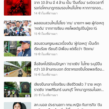
จาก 10 ล้าน มี 4 ล้าน เป็น ‘ปืนเถื่อน’ ระเบิดเวลาที่
รอก่อโศกนาฏกรรมรอบใหม่ในไทย หากการถอดบท
เรียนของรัฐเป็นเพียง ‘ลมปาก’
14 ชั่วโมงที่ผ่านมา
ผลสอบสวนใหม่ไม่โยง ‘เกม’ นายกฯ เผย ผู้ก่อเหตุ
‘กดดัน’ จากการเรียน เคยโพสต์รูปปืนปู่ลง IG
15 ชั่วโมงที่ผ่านมา
สอบสวนครูแนะแนวเบื้องต้น ‘ผู้ก่อเหตุ’ เป็นเด็ก
เรียบร้อย เรียนดี มีเพื่อน แต่เชื่อว่า ‘ติดเกม’
19 ชั่วโมงที่ผ่านมา
สื่อสิงคโปร์ย้อนปัญหา ‘กราดยิง’ ในไทย ระบุมีปืน
กว่า 10 ล้านกระบอก อัตราครองปืนโดยพลเรือน
สูงที่สุดในภูมิภาค
19 ชั่วโมงที่ผ่านมา
เสียงปืนกลางโรงเรียน เสียชีวิตแล้ว 7 ราย เหตุก
ราดยิง ‘เทพศิรินทร์ นนทบุรี’ โศกนาฏกรรมในสถาน
ศึกษา ครั้งที่ 2 ในรอบปี
20 ชั่วโมงที่ผ่านมา
สก.เนอส ประธานสภา กทม.หญิง กับภารกิจ ‘ดัน