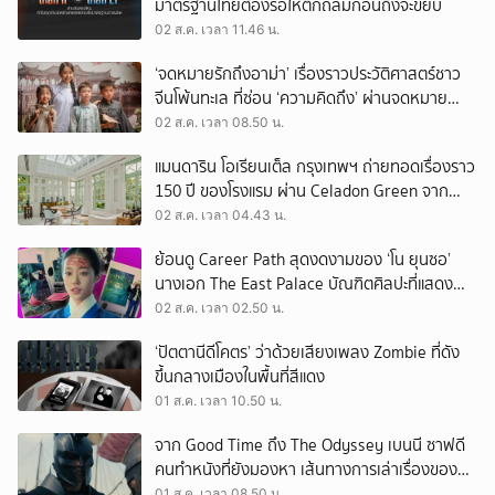
มาตรฐานไทยต้องรอให้ตึกถล่มก่อนถึงจะขยับ
02 ส.ค. เวลา 11.46 น.
‘จดหมายรักถึงอาม่า’ เรื่องราวประวัติศาสตร์ชาว
จีนโพ้นทะเล ที่ซ่อน ‘ความคิดถึง’ ผ่านจดหมาย
‘โพยก๊วน’
02 ส.ค. เวลา 08.50 น.
แมนดาริน โอเรียนเต็ล กรุงเทพฯ ถ่ายทอดเรื่องราว
150 ปี ของโรงแรม ผ่าน Celadon Green จาก
เครื่องศิลาดล
02 ส.ค. เวลา 04.43 น.
ย้อนดู Career Path สุดงดงามของ ‘โน ยุนซอ’
นางเอก The East Palace บัณฑิตศิลปะที่แสดง
เรื่องไหนก็ปัง
02 ส.ค. เวลา 02.50 น.
‘ปัตตานีดีโคตร’ ว่าด้วยเสียงเพลง Zombie ที่ดัง
ขึ้นกลางเมืองในพื้นที่สีแดง
01 ส.ค. เวลา 10.50 น.
จาก Good Time ถึง The Odyssey เบนนี ซาฟดี
คนทำหนังที่ยังมองหา เส้นทางการเล่าเรื่องของตัว
เอง
01 ส.ค. เวลา 08.50 น.