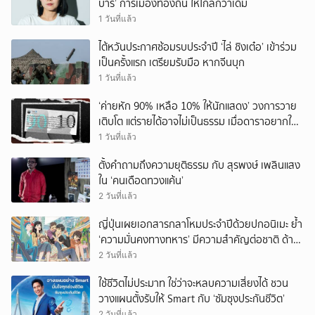
บาร์’ การเมืองท้องถิ่น ให้ไกลกว่าเดิม
1 วันที่แล้ว
ไต้หวันประกาศซ้อมรบประจำปี ‘ไล่ ชิงเต๋อ’ เข้าร่วม
เป็นครั้งแรก เตรียมรับมือ หากจีนบุก
1 วันที่แล้ว
‘ค่ายหัก 90% เหลือ 10% ให้นักแสดง’ วงการวาย
เติบโต แต่รายได้อาจไม่เป็นธรรม เมื่อดาราอยากให้มี
‘สัญญามาตรฐาน’
1 วันที่แล้ว
ตั้งคำถามถึงความยุติธรรม กับ สุรพงษ์ เพลินแสง
ใน ‘คนเดือดทวงแค้น’
2 วันที่แล้ว
ญี่ปุ่นเผยเอกสารกลาโหมประจำปีด้วยปกอนิเมะ ย้ำ
‘ความมั่นคงทางทหาร’ มีความสำคัญต่อชาติ ด้าน
จีนเตือน ขออย่าซ้ำรอยประวัติศาสตร์
2 วันที่แล้ว
ใช้ชีวิตไม่ประมาท ใช่ว่าจะหลบความเสี่ยงได้ ชวน
วางแผนตั้งรับให้ Smart กับ ‘ซัมซุงประกันชีวิต’
2 วันที่แล้ว