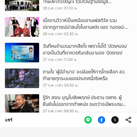
ThaiArch100yrs รวบรวมฐานข้อมูล
สถาปัตยกรรม 100 ปีภาคเหนือ มุ่งขับเคลื่อน
28 ก.ค. เวลา 07.51 น.
Heritage Economy
เมื่องานวิวาห์เป็นเหมือนงานเฟสติวัล รวม
ปรากฏการณ์น่าสนใจในงานแต่ง ของ ‘ณเดชน์-
ญาญ่า’ ทั้ง 3 ครั้ง
28 ก.ค. เวลา 02.50 น.
วันที่คนจำนวนมากเสียใจ เพราะไม่ได้ ‘บัตรคนจน’
อาจเป็นวันที่เราควรหันกลับมามอง ‘บัตรทอง’
27 ก.ค. เวลา 11.50 น.
ถามใจ ‘ผู้มีอำนาจ’ จะปล่อยให้การโกงเลือก สว.
ทำลายทุกระบบของประเทศนี้จริงหรือ
27 ก.ค. เวลา 09.50 น.
รู้จัก สรณ บุญใบชัยพฤกษ์ ประธาน กสทช. ผู้
ยืนยันไม่ออกจากตำแหน่ง จนกว่าจะมีพระบรม
ราชโองการโปรดเกล้าฯ
27 ก.ค. เวลา 09.50 น.
แชร์
บ้านร้อน แต่ไม่อยากออกไปไหน รวมวิธีช่วยให้ที่อยู่
อาศัยเย็นลง อยู่สบาย และประหยัดไฟ
27 ก.ค. เวลา 03.08 น.