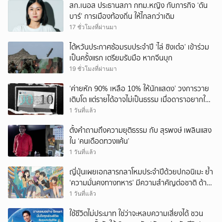
สก.เนอส ประธานสภา กทม.หญิง กับภารกิจ ‘ดัน
บาร์’ การเมืองท้องถิ่น ให้ไกลกว่าเดิม
17 ชั่วโมงที่ผ่านมา
ไต้หวันประกาศซ้อมรบประจำปี ‘ไล่ ชิงเต๋อ’ เข้าร่วม
เป็นครั้งแรก เตรียมรับมือ หากจีนบุก
19 ชั่วโมงที่ผ่านมา
‘ค่ายหัก 90% เหลือ 10% ให้นักแสดง’ วงการวาย
เติบโต แต่รายได้อาจไม่เป็นธรรม เมื่อดาราอยากให้มี
‘สัญญามาตรฐาน’
1 วันที่แล้ว
ตั้งคำถามถึงความยุติธรรม กับ สุรพงษ์ เพลินแสง
ใน ‘คนเดือดทวงแค้น’
1 วันที่แล้ว
ญี่ปุ่นเผยเอกสารกลาโหมประจำปีด้วยปกอนิเมะ ย้ำ
‘ความมั่นคงทางทหาร’ มีความสำคัญต่อชาติ ด้าน
จีนเตือน ขออย่าซ้ำรอยประวัติศาสตร์
1 วันที่แล้ว
ใช้ชีวิตไม่ประมาท ใช่ว่าจะหลบความเสี่ยงได้ ชวน