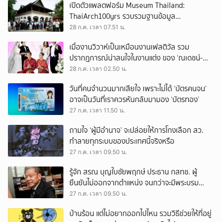
เปิดตัวแพลตฟอร์ม Museum Thailand:
ThaiArch100yrs รวบรวมฐานข้อมูล
สถาปัตยกรรม 100 ปีภาคเหนือ มุ่งขับเคลื่อน
28 ก.ค. เวลา 07.51 น.
Heritage Economy
เมื่องานวิวาห์เป็นเหมือนงานเฟสติวัล รวม
ปรากฏการณ์น่าสนใจในงานแต่ง ของ ‘ณเดชน์-
ญาญ่า’ ทั้ง 3 ครั้ง
28 ก.ค. เวลา 02.50 น.
วันที่คนจำนวนมากเสียใจ เพราะไม่ได้ ‘บัตรคนจน’
อาจเป็นวันที่เราควรหันกลับมามอง ‘บัตรทอง’
27 ก.ค. เวลา 11.50 น.
ถามใจ ‘ผู้มีอำนาจ’ จะปล่อยให้การโกงเลือก สว.
ทำลายทุกระบบของประเทศนี้จริงหรือ
27 ก.ค. เวลา 09.50 น.
รู้จัก สรณ บุญใบชัยพฤกษ์ ประธาน กสทช. ผู้
ยืนยันไม่ออกจากตำแหน่ง จนกว่าจะมีพระบรม
ราชโองการโปรดเกล้าฯ
27 ก.ค. เวลา 09.50 น.
บ้านร้อน แต่ไม่อยากออกไปไหน รวมวิธีช่วยให้ที่อยู่