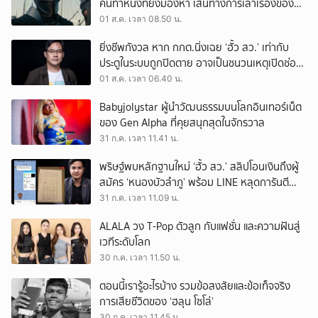
คนทำหนังที่ยังมองหา เส้นทางการเล่าเรื่องของตัว
เอง
01 ส.ค. เวลา 08.50 น.
ยิ่งชีพกังวล หาก กกต.นิ่งเฉย ‘ฮั้ว สว.’ เท่ากับ
ประตูในระบบถูกปิดตาย อาจเป็นชนวนเหตุเปิดช่อง
‘ลงถนน’
01 ส.ค. เวลา 06.40 น.
Babyjolystar ผู้นำวัฒนธรรมบนโลกอินเทอร์เน็ต
ของ Gen Alpha ที่คุยสนุกสุดในจักรวาล
31 ก.ค. เวลา 11.41 น.
พริษฐ์พบหลักฐานใหม่ ‘ฮั้ว สว.’ สลิปโอนเงินถึงผู้
สมัคร ‘หนองบัวลำภู’ พร้อม LINE หลุดการันตี
ตำแหน่ง
31 ก.ค. เวลา 11.09 น.
ALALA วง T-Pop ตัวลูก กับแฟชั่น และความฝันสู่
เวทีระดับโลก
30 ก.ค. เวลา 11.50 น.
ตอนนี้เรารู้อะไรบ้าง รวมข้อสงสัยและข้อเท็จจริง
การเสียชีวิตของ ‘ฮลุน โซโล่’
30 ก.ค. เวลา 11.45 น.