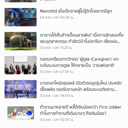
Manchild เมื่อเด็กชายผู้ไม่รู้จักโตอยากมีลูก
04 ส.ค. เวลา 02.50 น.
เราอาจได้เห็นช้างเปื้อนสารพิษ? เมื่อการลักลอบทิ้ง
ขยะอุตสาหกรรม ทำสัตว์ป่าในปราจีนฯ เสี่ยงปน
เปื้อน
03 ส.ค. เวลา 11.25 น.
ถอดบทเรียนจากวิกฤต ‘ผู้ดูแล (Caregiver)’ ยก
ระดับระบบการดูแล ให้กลายเป็น ‘วาระแห่งชาติ’
03 ส.ค. เวลา 07.50 น.
บางกอกโคมัตสุเซลส์ เปิดตัวรถขุดรุ่นใหม่ ประหยัด
เชื้อเพลิง รองรับงานหนัก พร้อมระบบติดตาม
เครื่องจักรผ่านดาวเทียม
03 ส.ค. เวลา 06.00 น.
ทำงานมาหลายปี แต่ได้เงินน้อยกว่า First Jobber
ทำไมการทำงานที่เดิมนานๆ ถึงเงินน้อย?
03 ส.ค. เวลา 02.50 น.