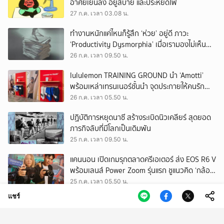
อาศัยเย็นลง อยู่สบาย และประหยัดไฟ
27 ก.ค. เวลา 03.08 น.
ทำงานหนักแค่ไหนก็รู้สึก ‘ห่วย’ อยู่ดี ภาวะ
‘Productivity Dysmorphia’ เมื่อเรามองไม่เห็น
ความสำเร็จของตัวเอง
26 ก.ค. เวลา 09.50 น.
lululemon TRAINING GROUND นำ ‘Amotti’
พร้อมเหล่าเทรนเนอร์ชั้นนำ จุดประกายให้คนรัก
สุขภาพ ผ่านแนวคิด ‘Yet’
26 ก.ค. เวลา 05.50 น.
ปฏิบัติการหยุดนาซี สร้างระเบิดนิวเคลียร์ สุดยอด
ภารกิจลับที่มีโลกเป็นเดิมพัน
25 ก.ค. เวลา 09.50 น.
แคนนอน เปิดเกมรุกตลาดครีเอเตอร์ ส่ง EOS R6 V
พร้อมเลนส์ Power Zoom รุ่นแรก ชูแนวคิด ‘กล้อง
เดียว เอา(ทุก)เรื่อง’
25 ก.ค. เวลา 05.50 น.
แชร์
EEC พื้นที่พัฒนาเศรษฐกิจพิเศษ แต่ทิ้งกากเสีย
มากที่สุดในประเทศ ปราจีนฯ อาจเป็นถังขยะ
อุตสาหกรรมใบใหม่?
24 ก.ค. เวลา 11.34 น.