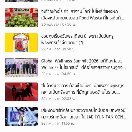
จะทำอย่างไร ถ้า ‘ยางามิ ไลท์’ ไปโผล่ที่แผงผัก
เบื้องหลังแคมเปญลด Food Waste ที่ใครเห็นก็
ต้องหันมอง
30 ก.ค. เวลา 07.50 น.
ชวนคุยเรื่องวันพระเดือน 8 เพราะเป็นวันครู
พระพุทธเจ้าจึงเทศนา (?)
29 ก.ค. เวลา 09.50 น.
Global Wellness Summit 2026 เวทีที่สะท้อนว่า
Wellness ไม่ใช่เทรนด์ แต่คือโครงสร้างเศรษฐกิจ
ใหม่ของโลก
29 ก.ค. เวลา 04.50 น.
“ไม่จ้างผู้จัดการ ต้องเป็นเมีย” เมื่อแรงงานผู้หญิง
กลายเป็นทรัพยากร ที่มักถูกมองข้ามในระบบ
เศรษฐกิจแรงงาน
29 ก.ค. เวลา 02.38 น.
เสียงดนตรีที่กลับมาของวาเลนไทน์บอย บทพิสูจน์
ความรักเหนือกาลเวลา ใน JAEHYUN FAN-CON
TOUR
28 ก.ค. เวลา 11.55 น.