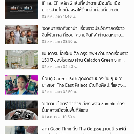
IF และ EF เหล็ก 2 เส้นที่หน้าตาเหมือนกัน เมื่อ
มาตรฐานไทยต้องรอให้ตึกถล่มก่อนถึงจะขยับ
02 ส.ค. เวลา 11.46 น.
‘จดหมายรักถึงอาม่า’ เรื่องราวประวัติศาสตร์ชาว
จีนโพ้นทะเล ที่ซ่อน ‘ความคิดถึง’ ผ่านจดหมาย
‘โพยก๊วน’
02 ส.ค. เวลา 08.50 น.
แมนดาริน โอเรียนเต็ล กรุงเทพฯ ถ่ายทอดเรื่องราว
150 ปี ของโรงแรม ผ่าน Celadon Green จาก
เครื่องศิลาดล
02 ส.ค. เวลา 04.43 น.
ย้อนดู Career Path สุดงดงามของ ‘โน ยุนซอ’
นางเอก The East Palace บัณฑิตศิลปะที่แสดง
เรื่องไหนก็ปัง
02 ส.ค. เวลา 02.50 น.
‘ปัตตานีดีโคตร’ ว่าด้วยเสียงเพลง Zombie ที่ดัง
ขึ้นกลางเมืองในพื้นที่สีแดง
01 ส.ค. เวลา 10.50 น.
จาก Good Time ถึง The Odyssey เบนนี ซาฟดี