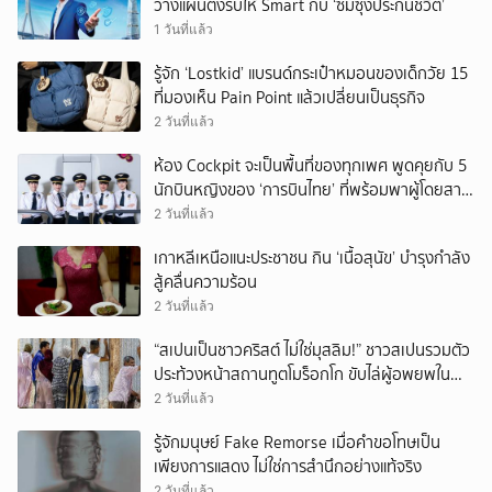
วางแผนตั้งรับให้ Smart กับ ‘ซัมซุงประกันชีวิต’
1 วันที่แล้ว
รู้จัก ‘Lostkid’ แบรนด์กระเป๋าหมอนของเด็กวัย 15
ที่มองเห็น Pain Point แล้วเปลี่ยนเป็นธุรกิจ
2 วันที่แล้ว
ห้อง Cockpit จะเป็นพื้นที่ของทุกเพศ พูดคุยกับ 5
นักบินหญิงของ ‘การบินไทย’ ที่พร้อมพาผู้โดยสาร
บินไปทั่วโลก
2 วันที่แล้ว
เกาหลีเหนือแนะประชาชน กิน ‘เนื้อสุนัข’ บำรุงกำลัง
สู้คลื่นความร้อน
2 วันที่แล้ว
“สเปนเป็นชาวคริสต์ ไม่ใช่มุสลิม!” ชาวสเปนรวมตัว
ประท้วงหน้าสถานทูตโมร็อกโก ขับไล่ผู้อพยพใน
เมืองเซวตาออกนอกประเทศ
2 วันที่แล้ว
รู้จักมนุษย์ Fake Remorse เมื่อคำขอโทษเป็น
เพียงการแสดง ไม่ใช่การสำนึกอย่างแท้จริง
2 วันที่แล้ว