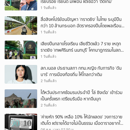
เรียบร้อย เรียนดี มีเพื่อน แต่เชื่อว่า ‘ติดเกม’
1 วันที่แล้ว
สื่อสิงคโปร์ย้อนปัญหา ‘กราดยิง’ ในไทย ระบุมีปืน
กว่า 10 ล้านกระบอก อัตราครองปืนโดยพลเรือน
สูงที่สุดในภูมิภาค
1 วันที่แล้ว
เสียงปืนกลางโรงเรียน เสียชีวิตแล้ว 7 ราย เหตุก
ราดยิง ‘เทพศิรินทร์ นนทบุรี’ โศกนาฏกรรมในสถาน
ศึกษา ครั้งที่ 2 ในรอบปี
1 วันที่แล้ว
สก.เนอส ประธานสภา กทม.หญิง กับภารกิจ ‘ดัน
บาร์’ การเมืองท้องถิ่น ให้ไกลกว่าเดิม
2 วันที่แล้ว
ไต้หวันประกาศซ้อมรบประจำปี ‘ไล่ ชิงเต๋อ’ เข้าร่วม
เป็นครั้งแรก เตรียมรับมือ หากจีนบุก
2 วันที่แล้ว
‘ค่ายหัก 90% เหลือ 10% ให้นักแสดง’ วงการวาย
เติบโต แต่รายได้อาจไม่เป็นธรรม เมื่อดาราอยากให้มี
‘สัญญามาตรฐาน’
06 ส.ค. เวลา 02.50 น.