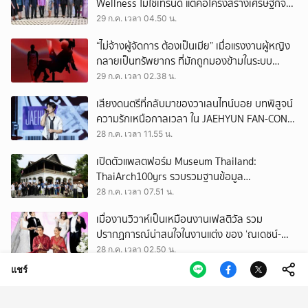
Wellness ไม่ใช่เทรนด์ แต่คือโครงสร้างเศรษฐกิจ
ใหม่ของโลก
29 ก.ค. เวลา 04.50 น.
“ไม่จ้างผู้จัดการ ต้องเป็นเมีย” เมื่อแรงงานผู้หญิง
กลายเป็นทรัพยากร ที่มักถูกมองข้ามในระบบ
เศรษฐกิจแรงงาน
29 ก.ค. เวลา 02.38 น.
เสียงดนตรีที่กลับมาของวาเลนไทน์บอย บทพิสูจน์
ความรักเหนือกาลเวลา ใน JAEHYUN FAN-CON
TOUR
28 ก.ค. เวลา 11.55 น.
เปิดตัวแพลตฟอร์ม Museum Thailand:
ThaiArch100yrs รวบรวมฐานข้อมูล
สถาปัตยกรรม 100 ปีภาคเหนือ มุ่งขับเคลื่อน
28 ก.ค. เวลา 07.51 น.
Heritage Economy
เมื่องานวิวาห์เป็นเหมือนงานเฟสติวัล รวม
ปรากฏการณ์น่าสนใจในงานแต่ง ของ ‘ณเดชน์-
ญาญ่า’ ทั้ง 3 ครั้ง
28 ก.ค. เวลา 02.50 น.
แชร์
วันที่คนจำนวนมากเสียใจ เพราะไม่ได้ ‘บัตรคนจน’
อาจเป็นวันที่เราควรหันกลับมามอง ‘บัตรทอง’
27 ก.ค. เวลา 11.50 น.