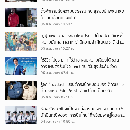
ตั้งคำถามถึงความยุติธรรม กับ สุรพงษ์ เพลินแสง
ใน ‘คนเดือดทวงแค้น’
05 ส.ค. เวลา 10.50 น.
ญี่ปุ่นเผยเอกสารกลาโหมประจำปีด้วยปกอนิเมะ ย้ำ
‘ความมั่นคงทางทหาร’ มีความสำคัญต่อชาติ ด้าน
จีนเตือน ขออย่าซ้ำรอยประวัติศาสตร์
05 ส.ค. เวลา 10.27 น.
ใช้ชีวิตไม่ประมาท ใช่ว่าจะหลบความเสี่ยงได้ ชวน
วางแผนตั้งรับให้ Smart กับ ‘ซัมซุงประกันชีวิต’
05 ส.ค. เวลา 07.41 น.
รู้จัก ‘Lostkid’ แบรนด์กระเป๋าหมอนของเด็กวัย 15
ที่มองเห็น Pain Point แล้วเปลี่ยนเป็นธุรกิจ
05 ส.ค. เวลา 02.50 น.
ห้อง Cockpit จะเป็นพื้นที่ของทุกเพศ พูดคุยกับ 5
นักบินหญิงของ ‘การบินไทย’ ที่พร้อมพาผู้โดยสาร
บินไปทั่วโลก
04 ส.ค. เวลา 10.50 น.