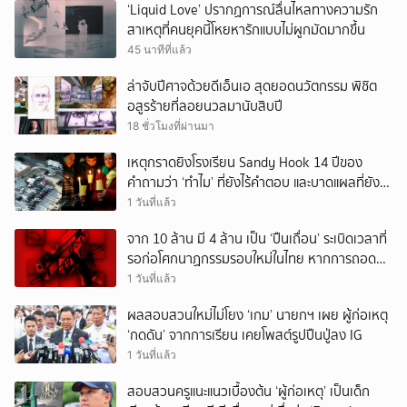
‘Liquid Love’ ปรากฏการณ์ลื่นไหลทางความรัก
สาเหตุที่คนยุคนี้โหยหารักแบบไม่ผูกมัดมากขึ้น
45 นาทีที่แล้ว
ล่าจับปีศาจด้วยดีเอ็นเอ สุดยอดนวัตกรรม พิชิต
อสูรร้ายที่ลอยนวลมานับสิบปี
18 ชั่วโมงที่ผ่านมา
เหตุกราดยิงโรงเรียน Sandy Hook 14 ปีของ
คำถามว่า ‘ทำไม’ ที่ยังไร้คำตอบ และบาดแผลที่ยัง
ทวงความรับผิดชอบไม่จบ
1 วันที่แล้ว
จาก 10 ล้าน มี 4 ล้าน เป็น ‘ปืนเถื่อน’ ระเบิดเวลาที่
รอก่อโศกนาฏกรรมรอบใหม่ในไทย หากการถอดบท
เรียนของรัฐเป็นเพียง ‘ลมปาก’
1 วันที่แล้ว
ผลสอบสวนใหม่ไม่โยง ‘เกม’ นายกฯ เผย ผู้ก่อเหตุ
‘กดดัน’ จากการเรียน เคยโพสต์รูปปืนปู่ลง IG
1 วันที่แล้ว
สอบสวนครูแนะแนวเบื้องต้น ‘ผู้ก่อเหตุ’ เป็นเด็ก