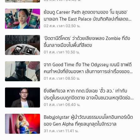
ย้อนดู Career Path สุดงดงามของ ‘โน ยุนซอ’
นางเอก The East Palace บัณฑิตศิลปะที่แสดง
เรื่องไหนก็ปัง
02 ส.ค. เวลา 02.50 น.
‘ปัตตานีดีโคตร’ ว่าด้วยเสียงเพลง Zombie ที่ดัง
ขึ้นกลางเมืองในพื้นที่สีแดง
01 ส.ค. เวลา 10.50 น.
จาก Good Time ถึง The Odyssey เบนนี ซาฟดี
คนทำหนังที่ยังมองหา เส้นทางการเล่าเรื่องของตัว
เอง
01 ส.ค. เวลา 08.50 น.
ยิ่งชีพกังวล หาก กกต.นิ่งเฉย ‘ฮั้ว สว.’ เท่ากับ
ประตูในระบบถูกปิดตาย อาจเป็นชนวนเหตุเปิดช่อง
‘ลงถนน’
01 ส.ค. เวลา 06.40 น.
Babyjolystar ผู้นำวัฒนธรรมบนโลกอินเทอร์เน็ต
ของ Gen Alpha ที่คุยสนุกสุดในจักรวาล
31 ก.ค. เวลา 11.41 น.