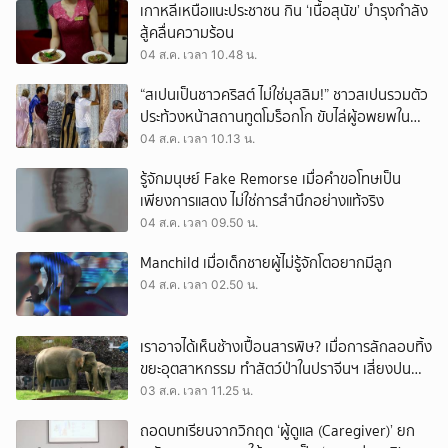
เกาหลีเหนือแนะประชาชน กิน ‘เนื้อสุนัข’ บำรุงกำลัง
สู้คลื่นความร้อน
04 ส.ค. เวลา 10.48 น.
“สเปนเป็นชาวคริสต์ ไม่ใช่มุสลิม!” ชาวสเปนรวมตัว
ประท้วงหน้าสถานทูตโมร็อกโก ขับไล่ผู้อพยพใน
เมืองเซวตาออกนอกประเทศ
04 ส.ค. เวลา 10.13 น.
รู้จักมนุษย์ Fake Remorse เมื่อคำขอโทษเป็น
เพียงการแสดง ไม่ใช่การสำนึกอย่างแท้จริง
04 ส.ค. เวลา 09.50 น.
Manchild เมื่อเด็กชายผู้ไม่รู้จักโตอยากมีลูก
04 ส.ค. เวลา 02.50 น.
เราอาจได้เห็นช้างเปื้อนสารพิษ? เมื่อการลักลอบทิ้ง
ขยะอุตสาหกรรม ทำสัตว์ป่าในปราจีนฯ เสี่ยงปน
เปื้อน
03 ส.ค. เวลา 11.25 น.
ถอดบทเรียนจากวิกฤต ‘ผู้ดูแล (Caregiver)’ ยก