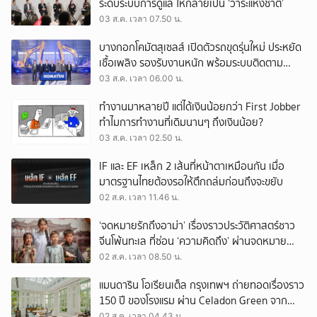
ระดับระบบการดูแล ให้กลายเป็น ‘วาระแห่งชาติ’
03 ส.ค. เวลา 07.50 น.
บางกอกโคมัตสุเซลส์ เปิดตัวรถขุดรุ่นใหม่ ประหยัด
เชื้อเพลิง รองรับงานหนัก พร้อมระบบติดตาม
เครื่องจักรผ่านดาวเทียม
03 ส.ค. เวลา 06.00 น.
ทำงานมาหลายปี แต่ได้เงินน้อยกว่า First Jobber
ทำไมการทำงานที่เดิมนานๆ ถึงเงินน้อย?
03 ส.ค. เวลา 02.50 น.
IF และ EF เหล็ก 2 เส้นที่หน้าตาเหมือนกัน เมื่อ
มาตรฐานไทยต้องรอให้ตึกถล่มก่อนถึงจะขยับ
02 ส.ค. เวลา 11.46 น.
‘จดหมายรักถึงอาม่า’ เรื่องราวประวัติศาสตร์ชาว
จีนโพ้นทะเล ที่ซ่อน ‘ความคิดถึง’ ผ่านจดหมาย
‘โพยก๊วน’
02 ส.ค. เวลา 08.50 น.
แมนดาริน โอเรียนเต็ล กรุงเทพฯ ถ่ายทอดเรื่องราว
150 ปี ของโรงแรม ผ่าน Celadon Green จาก
เครื่องศิลาดล
02 ส.ค. เวลา 04.43 น.