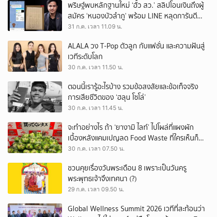
พริษฐ์พบหลักฐานใหม่ ‘ฮั้ว สว.’ สลิปโอนเงินถึงผู้
สมัคร ‘หนองบัวลำภู’ พร้อม LINE หลุดการันตี
ตำแหน่ง
31 ก.ค. เวลา 11.09 น.
ALALA วง T-Pop ตัวลูก กับแฟชั่น และความฝันสู่
เวทีระดับโลก
30 ก.ค. เวลา 11.50 น.
ตอนนี้เรารู้อะไรบ้าง รวมข้อสงสัยและข้อเท็จจริง
การเสียชีวิตของ ‘ฮลุน โซโล่’
30 ก.ค. เวลา 11.45 น.
จะทำอย่างไร ถ้า ‘ยางามิ ไลท์’ ไปโผล่ที่แผงผัก
เบื้องหลังแคมเปญลด Food Waste ที่ใครเห็นก็
ต้องหันมอง
30 ก.ค. เวลา 07.50 น.
ชวนคุยเรื่องวันพระเดือน 8 เพราะเป็นวันครู
พระพุทธเจ้าจึงเทศนา (?)
29 ก.ค. เวลา 09.50 น.
Global Wellness Summit 2026 เวทีที่สะท้อนว่า