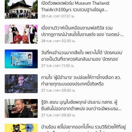
เปิดตัวแพลตฟอร์ม Museum Thailand:
ThaiArch100yrs รวบรวมฐานข้อมูล
สถาปัตยกรรม 100 ปีภาคเหนือ มุ่งขับเคลื่อน
28 ก.ค. เวลา 07.51 น.
Heritage Economy
เมื่องานวิวาห์เป็นเหมือนงานเฟสติวัล รวม
ปรากฏการณ์น่าสนใจในงานแต่ง ของ ‘ณเดชน์-
ญาญ่า’ ทั้ง 3 ครั้ง
28 ก.ค. เวลา 02.50 น.
วันที่คนจำนวนมากเสียใจ เพราะไม่ได้ ‘บัตรคนจน’
อาจเป็นวันที่เราควรหันกลับมามอง ‘บัตรทอง’
27 ก.ค. เวลา 11.50 น.
ถามใจ ‘ผู้มีอำนาจ’ จะปล่อยให้การโกงเลือก สว.
ทำลายทุกระบบของประเทศนี้จริงหรือ
27 ก.ค. เวลา 09.50 น.
รู้จัก สรณ บุญใบชัยพฤกษ์ ประธาน กสทช. ผู้
ยืนยันไม่ออกจากตำแหน่ง จนกว่าจะมีพระบรม
ราชโองการโปรดเกล้าฯ
27 ก.ค. เวลา 09.50 น.
บ้านร้อน แต่ไม่อยากออกไปไหน รวมวิธีช่วยให้ที่อยู่