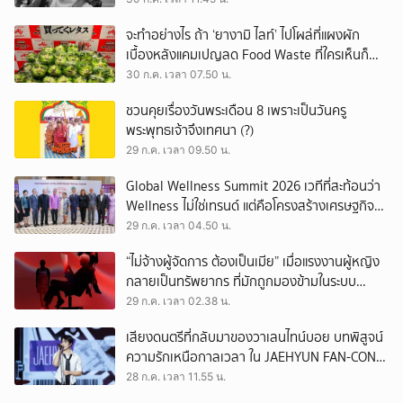
จะทำอย่างไร ถ้า ‘ยางามิ ไลท์’ ไปโผล่ที่แผงผัก
เบื้องหลังแคมเปญลด Food Waste ที่ใครเห็นก็
ต้องหันมอง
30 ก.ค. เวลา 07.50 น.
ชวนคุยเรื่องวันพระเดือน 8 เพราะเป็นวันครู
พระพุทธเจ้าจึงเทศนา (?)
29 ก.ค. เวลา 09.50 น.
Global Wellness Summit 2026 เวทีที่สะท้อนว่า
Wellness ไม่ใช่เทรนด์ แต่คือโครงสร้างเศรษฐกิจ
ใหม่ของโลก
29 ก.ค. เวลา 04.50 น.
“ไม่จ้างผู้จัดการ ต้องเป็นเมีย” เมื่อแรงงานผู้หญิง
กลายเป็นทรัพยากร ที่มักถูกมองข้ามในระบบ
เศรษฐกิจแรงงาน
29 ก.ค. เวลา 02.38 น.
เสียงดนตรีที่กลับมาของวาเลนไทน์บอย บทพิสูจน์
ความรักเหนือกาลเวลา ใน JAEHYUN FAN-CON
TOUR
28 ก.ค. เวลา 11.55 น.