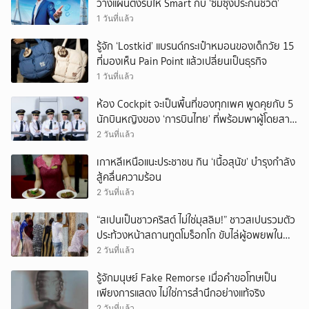
วางแผนตั้งรับให้ Smart กับ ‘ซัมซุงประกันชีวิต’
1 วันที่แล้ว
รู้จัก ‘Lostkid’ แบรนด์กระเป๋าหมอนของเด็กวัย 15
ที่มองเห็น Pain Point แล้วเปลี่ยนเป็นธุรกิจ
1 วันที่แล้ว
ห้อง Cockpit จะเป็นพื้นที่ของทุกเพศ พูดคุยกับ 5
นักบินหญิงของ ‘การบินไทย’ ที่พร้อมพาผู้โดยสาร
บินไปทั่วโลก
2 วันที่แล้ว
เกาหลีเหนือแนะประชาชน กิน ‘เนื้อสุนัข’ บำรุงกำลัง
สู้คลื่นความร้อน
2 วันที่แล้ว
“สเปนเป็นชาวคริสต์ ไม่ใช่มุสลิม!” ชาวสเปนรวมตัว
ประท้วงหน้าสถานทูตโมร็อกโก ขับไล่ผู้อพยพใน
เมืองเซวตาออกนอกประเทศ
2 วันที่แล้ว
รู้จักมนุษย์ Fake Remorse เมื่อคำขอโทษเป็น
เพียงการแสดง ไม่ใช่การสำนึกอย่างแท้จริง
2 วันที่แล้ว