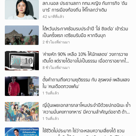
สก.เนอส ประธานสภา กทม.หญิง กับภารกิจ ‘ดัน
บาร์’ การเมืองท้องถิ่น ให้ไกลกว่าเดิม
42 นาทีที่แล้ว
ไต้หวันประกาศซ้อมรบประจำปี ‘ไล่ ชิงเต๋อ’ เข้าร่วม
เป็นครั้งแรก เตรียมรับมือ หากจีนบุก
2 ชั่วโมงที่ผ่านมา
‘ค่ายหัก 90% เหลือ 10% ให้นักแสดง’ วงการวาย
เติบโต แต่รายได้อาจไม่เป็นธรรม เมื่อดาราอยากให้มี
‘สัญญามาตรฐาน’
8 ชั่วโมงที่ผ่านมา
ตั้งคำถามถึงความยุติธรรม กับ สุรพงษ์ เพลินแสง
ใน ‘คนเดือดทวงแค้น’
1 วันที่แล้ว
ญี่ปุ่นเผยเอกสารกลาโหมประจำปีด้วยปกอนิเมะ ย้ำ
‘ความมั่นคงทางทหาร’ มีความสำคัญต่อชาติ ด้าน
จีนเตือน ขออย่าซ้ำรอยประวัติศาสตร์
1 วันที่แล้ว
ใช้ชีวิตไม่ประมาท ใช่ว่าจะหลบความเสี่ยงได้ ชวน