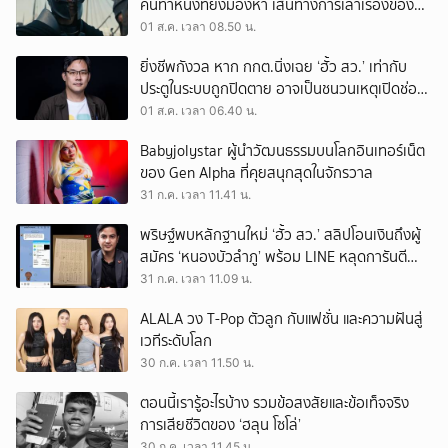
คนทำหนังที่ยังมองหา เส้นทางการเล่าเรื่องของตัว
เอง
01 ส.ค. เวลา 08.50 น.
ยิ่งชีพกังวล หาก กกต.นิ่งเฉย ‘ฮั้ว สว.’ เท่ากับ
ประตูในระบบถูกปิดตาย อาจเป็นชนวนเหตุเปิดช่อง
‘ลงถนน’
01 ส.ค. เวลา 06.40 น.
Babyjolystar ผู้นำวัฒนธรรมบนโลกอินเทอร์เน็ต
ของ Gen Alpha ที่คุยสนุกสุดในจักรวาล
31 ก.ค. เวลา 11.41 น.
พริษฐ์พบหลักฐานใหม่ ‘ฮั้ว สว.’ สลิปโอนเงินถึงผู้
สมัคร ‘หนองบัวลำภู’ พร้อม LINE หลุดการันตี
ตำแหน่ง
31 ก.ค. เวลา 11.09 น.
ALALA วง T-Pop ตัวลูก กับแฟชั่น และความฝันสู่
เวทีระดับโลก
30 ก.ค. เวลา 11.50 น.
ตอนนี้เรารู้อะไรบ้าง รวมข้อสงสัยและข้อเท็จจริง
การเสียชีวิตของ ‘ฮลุน โซโล่’
30 ก.ค. เวลา 11.45 น.