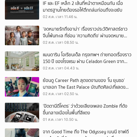
IF และ EF เหล็ก 2 เส้นที่หน้าตาเหมือนกัน เมื่อ
มาตรฐานไทยต้องรอให้ตึกถล่มก่อนถึงจะขยับ
02 ส.ค. เวลา 11.46 น.
‘จดหมายรักถึงอาม่า’ เรื่องราวประวัติศาสตร์ชาว
จีนโพ้นทะเล ที่ซ่อน ‘ความคิดถึง’ ผ่านจดหมาย
‘โพยก๊วน’
02 ส.ค. เวลา 08.50 น.
แมนดาริน โอเรียนเต็ล กรุงเทพฯ ถ่ายทอดเรื่องราว
150 ปี ของโรงแรม ผ่าน Celadon Green จาก
เครื่องศิลาดล
02 ส.ค. เวลา 04.43 น.
ย้อนดู Career Path สุดงดงามของ ‘โน ยุนซอ’
นางเอก The East Palace บัณฑิตศิลปะที่แสดง
เรื่องไหนก็ปัง
02 ส.ค. เวลา 02.50 น.
‘ปัตตานีดีโคตร’ ว่าด้วยเสียงเพลง Zombie ที่ดัง
ขึ้นกลางเมืองในพื้นที่สีแดง
01 ส.ค. เวลา 10.50 น.
จาก Good Time ถึง The Odyssey เบนนี ซาฟดี