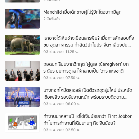
Manchild เมื่อเด็กชายผู้ไม่รู้จักโตอยากมีลูก
2 วันที่แล้ว
เราอาจได้เห็นช้างเปื้อนสารพิษ? เมื่อการลักลอบทิ้ง
ขยะอุตสาหกรรม ทำสัตว์ป่าในปราจีนฯ เสี่ยงปน
เปื้อน
03 ส.ค. เวลา 11.25 น.
ถอดบทเรียนจากวิกฤต ‘ผู้ดูแล (Caregiver)’ ยก
ระดับระบบการดูแล ให้กลายเป็น ‘วาระแห่งชาติ’
03 ส.ค. เวลา 07.50 น.
บางกอกโคมัตสุเซลส์ เปิดตัวรถขุดรุ่นใหม่ ประหยัด
เชื้อเพลิง รองรับงานหนัก พร้อมระบบติดตาม
เครื่องจักรผ่านดาวเทียม
03 ส.ค. เวลา 06.00 น.
ทำงานมาหลายปี แต่ได้เงินน้อยกว่า First Jobber
ทำไมการทำงานที่เดิมนานๆ ถึงเงินน้อย?
03 ส.ค. เวลา 02.50 น.