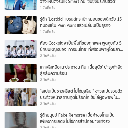
วางแผนตั้งรับให้ Smart กับ ‘ซัมซุงประกันชีวิต’
1 วันที่แล้ว
รู้จัก ‘Lostkid’ แบรนด์กระเป๋าหมอนของเด็กวัย 15
ที่มองเห็น Pain Point แล้วเปลี่ยนเป็นธุรกิจ
1 วันที่แล้ว
ห้อง Cockpit จะเป็นพื้นที่ของทุกเพศ พูดคุยกับ 5
นักบินหญิงของ ‘การบินไทย’ ที่พร้อมพาผู้โดยสาร
บินไปทั่วโลก
2 วันที่แล้ว
เกาหลีเหนือแนะประชาชน กิน ‘เนื้อสุนัข’ บำรุงกำลัง
สู้คลื่นความร้อน
2 วันที่แล้ว
“สเปนเป็นชาวคริสต์ ไม่ใช่มุสลิม!” ชาวสเปนรวมตัว
ประท้วงหน้าสถานทูตโมร็อกโก ขับไล่ผู้อพยพใน
เมืองเซวตาออกนอกประเทศ
2 วันที่แล้ว
รู้จักมนุษย์ Fake Remorse เมื่อคำขอโทษเป็น
เพียงการแสดง ไม่ใช่การสำนึกอย่างแท้จริง
2 วันที่แล้ว