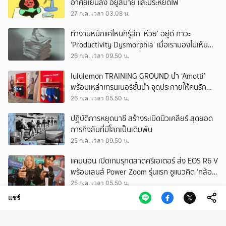
อาศัยเย็นลง อยู่สบาย และประหยัดไฟ
27 ก.ค. เวลา 03.08 น.
ทำงานหนักแค่ไหนก็รู้สึก ‘ห่วย’ อยู่ดี ภาวะ
‘Productivity Dysmorphia’ เมื่อเรามองไม่เห็น
ความสำเร็จของตัวเอง
26 ก.ค. เวลา 09.50 น.
lululemon TRAINING GROUND นำ ‘Amotti’
พร้อมเหล่าเทรนเนอร์ชั้นนำ จุดประกายให้คนรัก
สุขภาพ ผ่านแนวคิด ‘Yet’
26 ก.ค. เวลา 05.50 น.
ปฏิบัติการหยุดนาซี สร้างระเบิดนิวเคลียร์ สุดยอด
ภารกิจลับที่มีโลกเป็นเดิมพัน
25 ก.ค. เวลา 09.50 น.
แคนนอน เปิดเกมรุกตลาดครีเอเตอร์ ส่ง EOS R6 V
พร้อมเลนส์ Power Zoom รุ่นแรก ชูแนวคิด ‘กล้อง
เดียว เอา(ทุก)เรื่อง’
25 ก.ค. เวลา 05.50 น.
แชร์
EEC พื้นที่พัฒนาเศรษฐกิจพิเศษ แต่ทิ้งกากเสีย
มากที่สุดในประเทศ ปราจีนฯ อาจเป็นถังขยะ
อุตสาหกรรมใบใหม่?
24 ก.ค. เวลา 11.34 น.