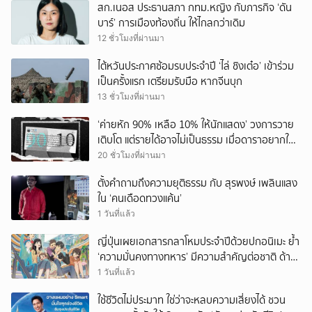
สก.เนอส ประธานสภา กทม.หญิง กับภารกิจ ‘ดัน
บาร์’ การเมืองท้องถิ่น ให้ไกลกว่าเดิม
12 ชั่วโมงที่ผ่านมา
ไต้หวันประกาศซ้อมรบประจำปี ‘ไล่ ชิงเต๋อ’ เข้าร่วม
เป็นครั้งแรก เตรียมรับมือ หากจีนบุก
13 ชั่วโมงที่ผ่านมา
‘ค่ายหัก 90% เหลือ 10% ให้นักแสดง’ วงการวาย
เติบโต แต่รายได้อาจไม่เป็นธรรม เมื่อดาราอยากให้มี
‘สัญญามาตรฐาน’
20 ชั่วโมงที่ผ่านมา
ตั้งคำถามถึงความยุติธรรม กับ สุรพงษ์ เพลินแสง
ใน ‘คนเดือดทวงแค้น’
1 วันที่แล้ว
ญี่ปุ่นเผยเอกสารกลาโหมประจำปีด้วยปกอนิเมะ ย้ำ
‘ความมั่นคงทางทหาร’ มีความสำคัญต่อชาติ ด้าน
จีนเตือน ขออย่าซ้ำรอยประวัติศาสตร์
1 วันที่แล้ว
ใช้ชีวิตไม่ประมาท ใช่ว่าจะหลบความเสี่ยงได้ ชวน