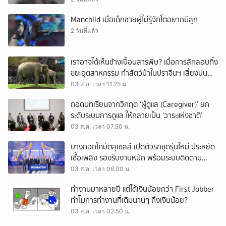
Manchild เมื่อเด็กชายผู้ไม่รู้จักโตอยากมีลูก
2 วันที่แล้ว
เราอาจได้เห็นช้างเปื้อนสารพิษ? เมื่อการลักลอบทิ้ง
ขยะอุตสาหกรรม ทำสัตว์ป่าในปราจีนฯ เสี่ยงปน
เปื้อน
03 ส.ค. เวลา 11.25 น.
ถอดบทเรียนจากวิกฤต ‘ผู้ดูแล (Caregiver)’ ยก
ระดับระบบการดูแล ให้กลายเป็น ‘วาระแห่งชาติ’
03 ส.ค. เวลา 07.50 น.
บางกอกโคมัตสุเซลส์ เปิดตัวรถขุดรุ่นใหม่ ประหยัด
เชื้อเพลิง รองรับงานหนัก พร้อมระบบติดตาม
เครื่องจักรผ่านดาวเทียม
03 ส.ค. เวลา 06.00 น.
ทำงานมาหลายปี แต่ได้เงินน้อยกว่า First Jobber
ทำไมการทำงานที่เดิมนานๆ ถึงเงินน้อย?
03 ส.ค. เวลา 02.50 น.