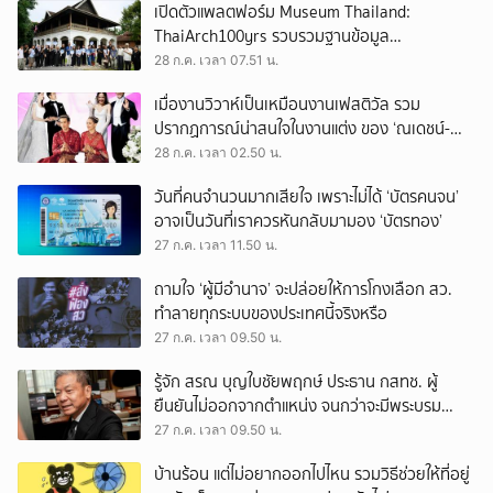
เปิดตัวแพลตฟอร์ม Museum Thailand:
ThaiArch100yrs รวบรวมฐานข้อมูล
สถาปัตยกรรม 100 ปีภาคเหนือ มุ่งขับเคลื่อน
28 ก.ค. เวลา 07.51 น.
Heritage Economy
เมื่องานวิวาห์เป็นเหมือนงานเฟสติวัล รวม
ปรากฏการณ์น่าสนใจในงานแต่ง ของ ‘ณเดชน์-
ญาญ่า’ ทั้ง 3 ครั้ง
28 ก.ค. เวลา 02.50 น.
วันที่คนจำนวนมากเสียใจ เพราะไม่ได้ ‘บัตรคนจน’
อาจเป็นวันที่เราควรหันกลับมามอง ‘บัตรทอง’
27 ก.ค. เวลา 11.50 น.
ถามใจ ‘ผู้มีอำนาจ’ จะปล่อยให้การโกงเลือก สว.
ทำลายทุกระบบของประเทศนี้จริงหรือ
27 ก.ค. เวลา 09.50 น.
รู้จัก สรณ บุญใบชัยพฤกษ์ ประธาน กสทช. ผู้
ยืนยันไม่ออกจากตำแหน่ง จนกว่าจะมีพระบรม
ราชโองการโปรดเกล้าฯ
27 ก.ค. เวลา 09.50 น.
บ้านร้อน แต่ไม่อยากออกไปไหน รวมวิธีช่วยให้ที่อยู่