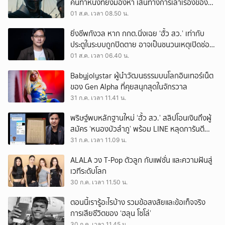
คนทำหนังที่ยังมองหา เส้นทางการเล่าเรื่องของตัว
เอง
01 ส.ค. เวลา 08.50 น.
ยิ่งชีพกังวล หาก กกต.นิ่งเฉย ‘ฮั้ว สว.’ เท่ากับ
ประตูในระบบถูกปิดตาย อาจเป็นชนวนเหตุเปิดช่อง
‘ลงถนน’
01 ส.ค. เวลา 06.40 น.
Babyjolystar ผู้นำวัฒนธรรมบนโลกอินเทอร์เน็ต
ของ Gen Alpha ที่คุยสนุกสุดในจักรวาล
31 ก.ค. เวลา 11.41 น.
พริษฐ์พบหลักฐานใหม่ ‘ฮั้ว สว.’ สลิปโอนเงินถึงผู้
สมัคร ‘หนองบัวลำภู’ พร้อม LINE หลุดการันตี
ตำแหน่ง
31 ก.ค. เวลา 11.09 น.
ALALA วง T-Pop ตัวลูก กับแฟชั่น และความฝันสู่
เวทีระดับโลก
30 ก.ค. เวลา 11.50 น.
ตอนนี้เรารู้อะไรบ้าง รวมข้อสงสัยและข้อเท็จจริง
การเสียชีวิตของ ‘ฮลุน โซโล่’
30 ก.ค. เวลา 11.45 น.