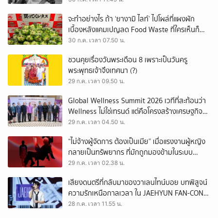
จะทำอย่างไร ถ้า ‘ยางามิ ไลท์’ ไปโผล่ที่แผงผัก
เบื้องหลังแคมเปญลด Food Waste ที่ใครเห็นก็
ต้องหันมอง
30 ก.ค. เวลา 07.50 น.
ชวนคุยเรื่องวันพระเดือน 8 เพราะเป็นวันครู
พระพุทธเจ้าจึงเทศนา (?)
29 ก.ค. เวลา 09.50 น.
Global Wellness Summit 2026 เวทีที่สะท้อนว่า
Wellness ไม่ใช่เทรนด์ แต่คือโครงสร้างเศรษฐกิจ
ใหม่ของโลก
29 ก.ค. เวลา 04.50 น.
“ไม่จ้างผู้จัดการ ต้องเป็นเมีย” เมื่อแรงงานผู้หญิง
กลายเป็นทรัพยากร ที่มักถูกมองข้ามในระบบ
เศรษฐกิจแรงงาน
29 ก.ค. เวลา 02.38 น.
เสียงดนตรีที่กลับมาของวาเลนไทน์บอย บทพิสูจน์
ความรักเหนือกาลเวลา ใน JAEHYUN FAN-CON
TOUR
28 ก.ค. เวลา 11.55 น.