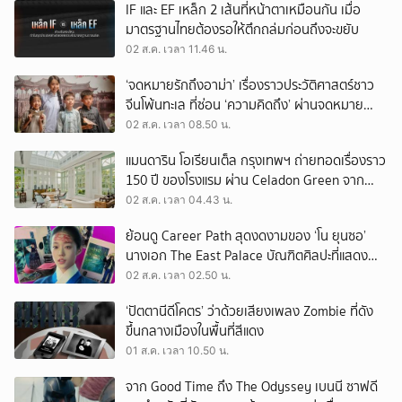
IF และ EF เหล็ก 2 เส้นที่หน้าตาเหมือนกัน เมื่อ
มาตรฐานไทยต้องรอให้ตึกถล่มก่อนถึงจะขยับ
02 ส.ค. เวลา 11.46 น.
‘จดหมายรักถึงอาม่า’ เรื่องราวประวัติศาสตร์ชาว
จีนโพ้นทะเล ที่ซ่อน ‘ความคิดถึง’ ผ่านจดหมาย
‘โพยก๊วน’
02 ส.ค. เวลา 08.50 น.
แมนดาริน โอเรียนเต็ล กรุงเทพฯ ถ่ายทอดเรื่องราว
150 ปี ของโรงแรม ผ่าน Celadon Green จาก
เครื่องศิลาดล
02 ส.ค. เวลา 04.43 น.
ย้อนดู Career Path สุดงดงามของ ‘โน ยุนซอ’
นางเอก The East Palace บัณฑิตศิลปะที่แสดง
เรื่องไหนก็ปัง
02 ส.ค. เวลา 02.50 น.
‘ปัตตานีดีโคตร’ ว่าด้วยเสียงเพลง Zombie ที่ดัง
ขึ้นกลางเมืองในพื้นที่สีแดง
01 ส.ค. เวลา 10.50 น.
จาก Good Time ถึง The Odyssey เบนนี ซาฟดี