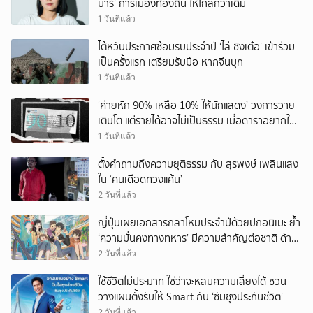
บาร์’ การเมืองท้องถิ่น ให้ไกลกว่าเดิม
1 วันที่แล้ว
ไต้หวันประกาศซ้อมรบประจำปี ‘ไล่ ชิงเต๋อ’ เข้าร่วม
เป็นครั้งแรก เตรียมรับมือ หากจีนบุก
1 วันที่แล้ว
‘ค่ายหัก 90% เหลือ 10% ให้นักแสดง’ วงการวาย
เติบโต แต่รายได้อาจไม่เป็นธรรม เมื่อดาราอยากให้มี
‘สัญญามาตรฐาน’
1 วันที่แล้ว
ตั้งคำถามถึงความยุติธรรม กับ สุรพงษ์ เพลินแสง
ใน ‘คนเดือดทวงแค้น’
2 วันที่แล้ว
ญี่ปุ่นเผยเอกสารกลาโหมประจำปีด้วยปกอนิเมะ ย้ำ
‘ความมั่นคงทางทหาร’ มีความสำคัญต่อชาติ ด้าน
จีนเตือน ขออย่าซ้ำรอยประวัติศาสตร์
2 วันที่แล้ว
ใช้ชีวิตไม่ประมาท ใช่ว่าจะหลบความเสี่ยงได้ ชวน
วางแผนตั้งรับให้ Smart กับ ‘ซัมซุงประกันชีวิต’
2 วันที่แล้ว