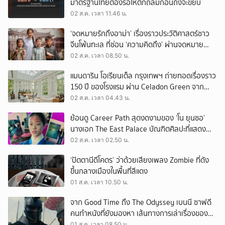
มาตรฐานไทยต้องรอให้ตึกถล่มก่อนถึงจะขยับ
02 ส.ค. เวลา 11.46 น.
‘จดหมายรักถึงอาม่า’ เรื่องราวประวัติศาสตร์ชาว
จีนโพ้นทะเล ที่ซ่อน ‘ความคิดถึง’ ผ่านจดหมาย
‘โพยก๊วน’
02 ส.ค. เวลา 08.50 น.
แมนดาริน โอเรียนเต็ล กรุงเทพฯ ถ่ายทอดเรื่องราว
150 ปี ของโรงแรม ผ่าน Celadon Green จาก
เครื่องศิลาดล
02 ส.ค. เวลา 04.43 น.
ย้อนดู Career Path สุดงดงามของ ‘โน ยุนซอ’
นางเอก The East Palace บัณฑิตศิลปะที่แสดง
เรื่องไหนก็ปัง
02 ส.ค. เวลา 02.50 น.
‘ปัตตานีดีโคตร’ ว่าด้วยเสียงเพลง Zombie ที่ดัง
ขึ้นกลางเมืองในพื้นที่สีแดง
01 ส.ค. เวลา 10.50 น.
จาก Good Time ถึง The Odyssey เบนนี ซาฟดี
คนทำหนังที่ยังมองหา เส้นทางการเล่าเรื่องของตัว
เอง
01 ส.ค. เวลา 08.50 น.