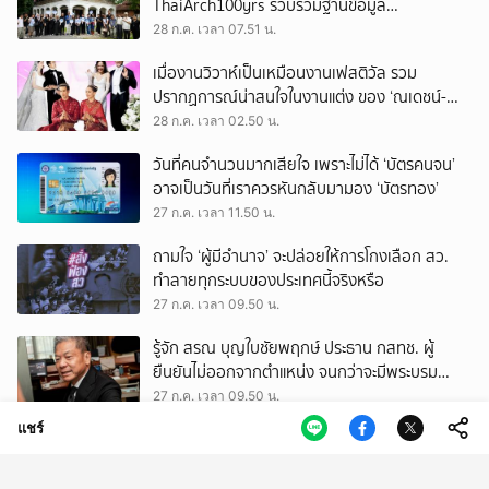
ThaiArch100yrs รวบรวมฐานข้อมูล
สถาปัตยกรรม 100 ปีภาคเหนือ มุ่งขับเคลื่อน
28 ก.ค. เวลา 07.51 น.
Heritage Economy
เมื่องานวิวาห์เป็นเหมือนงานเฟสติวัล รวม
ปรากฏการณ์น่าสนใจในงานแต่ง ของ ‘ณเดชน์-
ญาญ่า’ ทั้ง 3 ครั้ง
28 ก.ค. เวลา 02.50 น.
วันที่คนจำนวนมากเสียใจ เพราะไม่ได้ ‘บัตรคนจน’
อาจเป็นวันที่เราควรหันกลับมามอง ‘บัตรทอง’
27 ก.ค. เวลา 11.50 น.
ถามใจ ‘ผู้มีอำนาจ’ จะปล่อยให้การโกงเลือก สว.
ทำลายทุกระบบของประเทศนี้จริงหรือ
27 ก.ค. เวลา 09.50 น.
รู้จัก สรณ บุญใบชัยพฤกษ์ ประธาน กสทช. ผู้
ยืนยันไม่ออกจากตำแหน่ง จนกว่าจะมีพระบรม
ราชโองการโปรดเกล้าฯ
27 ก.ค. เวลา 09.50 น.
แชร์
บ้านร้อน แต่ไม่อยากออกไปไหน รวมวิธีช่วยให้ที่อยู่
อาศัยเย็นลง อยู่สบาย และประหยัดไฟ
27 ก.ค. เวลา 03.08 น.