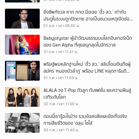
ยิ่งชีพกังวล หาก กกต.นิ่งเฉย ‘ฮั้ว สว.’ เท่ากับ
ประตูในระบบถูกปิดตาย อาจเป็นชนวนเหตุเปิดช่อง
‘ลงถนน’
01 ส.ค. เวลา 06.40 น.
Babyjolystar ผู้นำวัฒนธรรมบนโลกอินเทอร์เน็ต
ของ Gen Alpha ที่คุยสนุกสุดในจักรวาล
31 ก.ค. เวลา 11.41 น.
พริษฐ์พบหลักฐานใหม่ ‘ฮั้ว สว.’ สลิปโอนเงินถึงผู้
สมัคร ‘หนองบัวลำภู’ พร้อม LINE หลุดการันตี
ตำแหน่ง
31 ก.ค. เวลา 11.09 น.
ALALA วง T-Pop ตัวลูก กับแฟชั่น และความฝันสู่
เวทีระดับโลก
30 ก.ค. เวลา 11.50 น.
ตอนนี้เรารู้อะไรบ้าง รวมข้อสงสัยและข้อเท็จจริง
การเสียชีวิตของ ‘ฮลุน โซโล่’
30 ก.ค. เวลา 11.45 น.