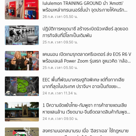
lululemon TRAINING GROUND นำ ‘Amotti’
พร้อมเหล่าเทรนเนอร์ชั้นนำ จุดประกายให้คนรัก
สุขภาพ ผ่านแนวคิด ‘Yet’
26 ก.ค. เวลา 05.50 น.
ปฏิบัติการหยุดนาซี สร้างระเบิดนิวเคลียร์ สุดยอด
ภารกิจลับที่มีโลกเป็นเดิมพัน
25 ก.ค. เวลา 09.50 น.
แคนนอน เปิดเกมรุกตลาดครีเอเตอร์ ส่ง EOS R6 V
พร้อมเลนส์ Power Zoom รุ่นแรก ชูแนวคิด ‘กล้อง
เดียว เอา(ทุก)เรื่อง’
25 ก.ค. เวลา 05.50 น.
EEC พื้นที่พัฒนาเศรษฐกิจพิเศษ แต่ทิ้งกากเสีย
มากที่สุดในประเทศ ปราจีนฯ อาจเป็นถังขยะ
อุตสาหกรรมใบใหม่?
24 ก.ค. เวลา 11.34 น.
1 ปีความขัดแย้งไทย-กัมพูชา การค้าชายแดนเสีย
หายแสนล้าน เวียดนาม-จีนยึดตลาดสินค้ากัมพูชา
ทดแทนสินค้าไทย
24 ก.ค. เวลา 09.50 น.
สงครามนอกสนามรบ เมื่อ ‘อิสราเอล’ ใช้กฎหมาย