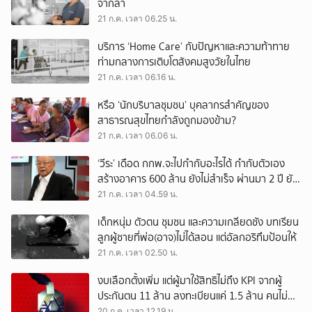
จากลา
21 ก.ค. เวลา 06.25 น.
บริการ ‘Home Care’ กับปัญหาและความท้าทาย
ท่ามกลางการเติบโตสังคมสูงวัยในไทย
21 ก.ค. เวลา 06.16 น.
หรือ ‘นักบริบาลชุมชน’ บุคลากรสำคัญของ
สาธารณสุขไทยกำลังถูกมองข้าม?
21 ก.ค. เวลา 06.06 น.
‘วีระ’ เดือด กกพ.จะไปกำกับอะไรได้ กำกับตัวเอง
สร้างอาคาร 600 ล้าน ยังไม่สำเร็จ ผ่านมา 2 ปี ยัง
สรรหากรรมการไม่ครบ 7 คน
21 ก.ค. เวลา 04.59 น.
เด็กหนุ่ม ตัวตน ชุมชน และความเกลียดชัง บทเรียน
ลูกผู้ชายที่พ่อ(อาจ)ไม่ได้สอน แต่อัลกอริทึมป้อนให้
21 ก.ค. เวลา 02.50 น.
งบเลือกตั้งเพิ่ม แต่ผู้มาใช้สิทธิไม่ถึง KPI จากผู้
ประกันตน 11 ล้าน ลงทะเบียนแค่ 1.5 ล้าน คนไม่
สนใจ หรือหน่วยงาน ‘ไร้น้ำยา’?
20 ก.ค. เวลา 12.19 น.