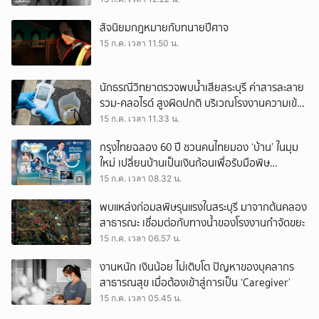
สัจนิยมกฎหมายกับทนายปีศาจ
15 ก.ค. เวลา 11.50 น.
นักธรณีวิทยาตรวจพบน้ำเสียสระบุรี ค่าสารละลาย
รวม-คลอไรด์ สูงผิดปกติ บริเวณโรงงานความเข้ม
ข้นสูงสุด
15 ก.ค. เวลา 11.33 น.
กรุงไทยฉลอง 60 ปี ชวนคนไทยมอง ‘บ้าน’ ในมุม
ใหม่ เปลี่ยนบ้านเป็นเงินก้อนเพื่อรับมือพิษ
เศรษฐกิจ
15 ก.ค. เวลา 08.32 น.
พบแหล่งก่อมลพิษรุนแรงในสระบุรี มาจากต้นคลอง
สาธารณะ เชื่อมต่อกับทางน้ำของโรงงานกำจัดขยะ
15 ก.ค. เวลา 06.57 น.
งานหนัก เงินน้อย ไม่เติบโต ปัญหาของบุคลากร
สาธารณสุข เมื่อต้องเข้าสู่การเป็น ‘Caregiver’
15 ก.ค. เวลา 05.45 น.