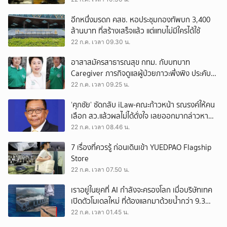
เดิม
อีกหนึ่งมรดก คสช. หอประชุมกองทัพบก 3,400
ล้านบาท ที่สร้างเสร็จแล้ว แต่แทบไม่มีใครได้ใช้
22 ก.ค. เวลา 09.30 น.
อาสาสมัครสาธารณสุข กทม. กับบทบาท
Caregiver ภารกิจดูแลผู้ป่วยภาวะพึ่งพิง ประคับ
ประคองชุมชนเล็กในเมืองใหญ่
22 ก.ค. เวลา 09.25 น.
‘ศุภชัย’ ซัดกลับ iLaw-คณะก้าวหน้า รณรงค์ให้คน
เลือก สว.แล้วผลไม่ได้ดั่งใจ เลยออกมากล่าวหา
ภูมิใจไทยว่าฮั้ว
22 ก.ค. เวลา 08.46 น.
7 เรื่องที่ควรรู้ ก่อนเดินเข้า YUEDPAO Flagship
Store
22 ก.ค. เวลา 07.50 น.
เราอยู่ในยุคที่ AI กำลังจะครองโลก เมื่อบริษัทเทค
เปิดตัวโมเดลใหม่ ที่ต้องแลกมาด้วยน้ำกว่า 9.3
ล้านล้านลิตร
22 ก.ค. เวลา 01.45 น.