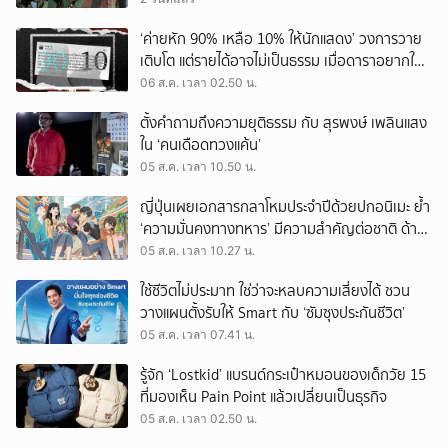
‘ค่ายหัก 90% เหลือ 10% ให้นักแสดง’ วงการวาย
เติบโต แต่รายได้อาจไม่เป็นธรรม เมื่อดาราอยากให้มี
‘สัญญามาตรฐาน’
06 ส.ค. เวลา 02.50 น.
ตั้งคำถามถึงความยุติธรรม กับ สุรพงษ์ เพลินแสง
ใน ‘คนเดือดทวงแค้น’
05 ส.ค. เวลา 10.50 น.
ญี่ปุ่นเผยเอกสารกลาโหมประจำปีด้วยปกอนิเมะ ย้ำ
‘ความมั่นคงทางทหาร’ มีความสำคัญต่อชาติ ด้าน
จีนเตือน ขออย่าซ้ำรอยประวัติศาสตร์
05 ส.ค. เวลา 10.27 น.
ใช้ชีวิตไม่ประมาท ใช่ว่าจะหลบความเสี่ยงได้ ชวน
วางแผนตั้งรับให้ Smart กับ ‘ซัมซุงประกันชีวิต’
05 ส.ค. เวลา 07.41 น.
รู้จัก ‘Lostkid’ แบรนด์กระเป๋าหมอนของเด็กวัย 15
ที่มองเห็น Pain Point แล้วเปลี่ยนเป็นธุรกิจ
05 ส.ค. เวลา 02.50 น.