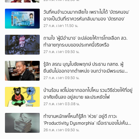
วันที่คนจำนวนมากเสียใจ เพราะไม่ได้ ‘บัตรคนจน’
อาจเป็นวันที่เราควรหันกลับมามอง ‘บัตรทอง’
27 ก.ค. เวลา 11.50 น.
ถามใจ ‘ผู้มีอำนาจ’ จะปล่อยให้การโกงเลือก สว.
ทำลายทุกระบบของประเทศนี้จริงหรือ
27 ก.ค. เวลา 09.50 น.
รู้จัก สรณ บุญใบชัยพฤกษ์ ประธาน กสทช. ผู้
ยืนยันไม่ออกจากตำแหน่ง จนกว่าจะมีพระบรม
ราชโองการโปรดเกล้าฯ
27 ก.ค. เวลา 09.50 น.
บ้านร้อน แต่ไม่อยากออกไปไหน รวมวิธีช่วยให้ที่อยู่
อาศัยเย็นลง อยู่สบาย และประหยัดไฟ
27 ก.ค. เวลา 03.08 น.
ทำงานหนักแค่ไหนก็รู้สึก ‘ห่วย’ อยู่ดี ภาวะ
‘Productivity Dysmorphia’ เมื่อเรามองไม่เห็น
ความสำเร็จของตัวเอง
26 ก.ค. เวลา 09.50 น.