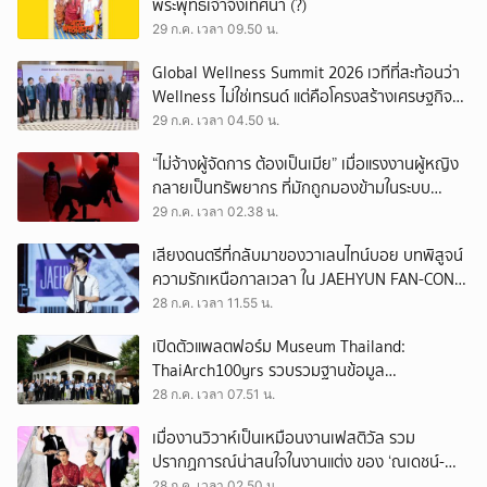
พระพุทธเจ้าจึงเทศนา (?)
29 ก.ค. เวลา 09.50 น.
Global Wellness Summit 2026 เวทีที่สะท้อนว่า
Wellness ไม่ใช่เทรนด์ แต่คือโครงสร้างเศรษฐกิจ
ใหม่ของโลก
29 ก.ค. เวลา 04.50 น.
“ไม่จ้างผู้จัดการ ต้องเป็นเมีย” เมื่อแรงงานผู้หญิง
กลายเป็นทรัพยากร ที่มักถูกมองข้ามในระบบ
เศรษฐกิจแรงงาน
29 ก.ค. เวลา 02.38 น.
เสียงดนตรีที่กลับมาของวาเลนไทน์บอย บทพิสูจน์
ความรักเหนือกาลเวลา ใน JAEHYUN FAN-CON
TOUR
28 ก.ค. เวลา 11.55 น.
เปิดตัวแพลตฟอร์ม Museum Thailand:
ThaiArch100yrs รวบรวมฐานข้อมูล
สถาปัตยกรรม 100 ปีภาคเหนือ มุ่งขับเคลื่อน
28 ก.ค. เวลา 07.51 น.
Heritage Economy
เมื่องานวิวาห์เป็นเหมือนงานเฟสติวัล รวม
ปรากฏการณ์น่าสนใจในงานแต่ง ของ ‘ณเดชน์-
ญาญ่า’ ทั้ง 3 ครั้ง
28 ก.ค. เวลา 02.50 น.