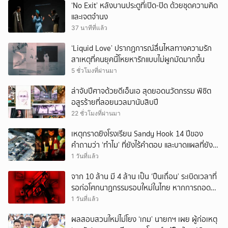
‘No Exit’ หลังบานประตูที่เปิด-ปิด ด้วยชุดความคิด
และเจตจำนง
37 นาทีที่แล้ว
‘Liquid Love’ ปรากฏการณ์ลื่นไหลทางความรัก
สาเหตุที่คนยุคนี้โหยหารักแบบไม่ผูกมัดมากขึ้น
5 ชั่วโมงที่ผ่านมา
ล่าจับปีศาจด้วยดีเอ็นเอ สุดยอดนวัตกรรม พิชิต
อสูรร้ายที่ลอยนวลมานับสิบปี
22 ชั่วโมงที่ผ่านมา
เหตุกราดยิงโรงเรียน Sandy Hook 14 ปีของ
คำถามว่า ‘ทำไม’ ที่ยังไร้คำตอบ และบาดแผลที่ยัง
ทวงความรับผิดชอบไม่จบ
1 วันที่แล้ว
จาก 10 ล้าน มี 4 ล้าน เป็น ‘ปืนเถื่อน’ ระเบิดเวลาที่
รอก่อโศกนาฏกรรมรอบใหม่ในไทย หากการถอดบท
เรียนของรัฐเป็นเพียง ‘ลมปาก’
1 วันที่แล้ว
ผลสอบสวนใหม่ไม่โยง ‘เกม’ นายกฯ เผย ผู้ก่อเหตุ