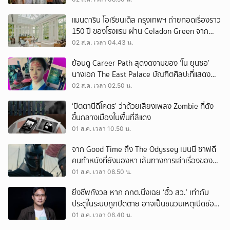
แมนดาริน โอเรียนเต็ล กรุงเทพฯ ถ่ายทอดเรื่องราว
150 ปี ของโรงแรม ผ่าน Celadon Green จาก
เครื่องศิลาดล
02 ส.ค. เวลา 04.43 น.
ย้อนดู Career Path สุดงดงามของ ‘โน ยุนซอ’
นางเอก The East Palace บัณฑิตศิลปะที่แสดง
เรื่องไหนก็ปัง
02 ส.ค. เวลา 02.50 น.
‘ปัตตานีดีโคตร’ ว่าด้วยเสียงเพลง Zombie ที่ดัง
ขึ้นกลางเมืองในพื้นที่สีแดง
01 ส.ค. เวลา 10.50 น.
จาก Good Time ถึง The Odyssey เบนนี ซาฟดี
คนทำหนังที่ยังมองหา เส้นทางการเล่าเรื่องของตัว
เอง
01 ส.ค. เวลา 08.50 น.
ยิ่งชีพกังวล หาก กกต.นิ่งเฉย ‘ฮั้ว สว.’ เท่ากับ
ประตูในระบบถูกปิดตาย อาจเป็นชนวนเหตุเปิดช่อง
‘ลงถนน’
01 ส.ค. เวลา 06.40 น.