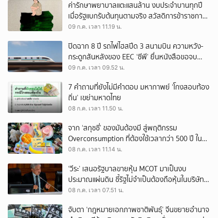
ค่ารักษาพยาบาลแตะแสนล้าน งบประจำบานทุกปี
เมื่อรัฐแบกรับต้นทุนตามจริง สวัสดิการข้าราชการ
ควรเปลี่ยนอย่างไร?
09 ก.ค. เวลา 11.19 น.
ปิดฉาก 8 ปี รถไฟไฮสปีด 3 สนามบิน ความหวัง-
กระดูกสันหลังของ EEC ‘ซีพี’ ยื่นหนังสือขอจบ
สัญญาอย่างเป็นทางการ
09 ก.ค. เวลา 09.52 น.
7 คำถามที่ยังไม่มีคำตอบ มหากาพย์ ‘โกงสอบท้อง
ถิ่น’ เขย่ามหาดไทย
08 ก.ค. เวลา 11.50 น.
จาก ‘สกุชชี่’ ของมันต้องมี สู่พฤติกรรม
Overconsumption ที่ต้องใช้เวลากว่า 500 ปี ใน
การย่อยสลาย
08 ก.ค. เวลา 11.14 น.
‘วีระ’ เสนอรัฐบาลขายหุ้น MCOT มาเป็นงบ
ประมาณแผ่นดิน ชี้รัฐไม่จำเป็นต้องถือหุ้นในบริษัทนี้
อีกแล้ว
08 ก.ค. เวลา 07.51 น.
จับตา ‘กฎหมายเอกภาพชาติพันธุ์’ จีนขยายอำนาจ