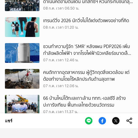
ดำเนินคดีข้ามดินแดน นักสิทธิฯ หวั่นกระทบชนกลุ่ม
น้อย
08 ก.ค. เวลา 06.50 น.
เทรนด์วิ่ง 2026 นักวิ่งไม่ได้แต่งตัวแพงอย่างที่คิด
08 ก.ค. เวลา 01.20 น.
ชวนทำความรู้จัก ‘SMR’ หลังแผน PDP2026 เพิ่ม
กำลังผลิตไฟฟ้า จากโรงไฟฟ้านิวเคลียร์ขนาดเล็ก
จำนวน 2,400 MW
07 ก.ค. เวลา 12.46 น.
คนตักกากอุตสาหกรรม ผู้กู้วิกฤตสิ่งแวดล้อม แต่
ต้องทำงานโดยไร้หลักประกันด้านสุขภาพ
07 ก.ค. เวลา 12.06 น.
66 บ้านใหม่ใต้ทะเลเกาะล้าน ททท.-เอสซีจี สร้าง
ปะการังเทียม ฟื้นทะเลไทยด้วยนวัตกรรม
07 ก.ค. เวลา 11.37 น.
แชร์
ปลดล็อกความเข้าใจเรื่อง ‘หนี้’ และ ‘สินเชื่อ’ กับ
ฐากร ปิยะพันธ์ ผู้จัดการใหญ่ ธนาคารทหารไทยธน
ชาต
07 ก.ค. เวลา 10.09 น.