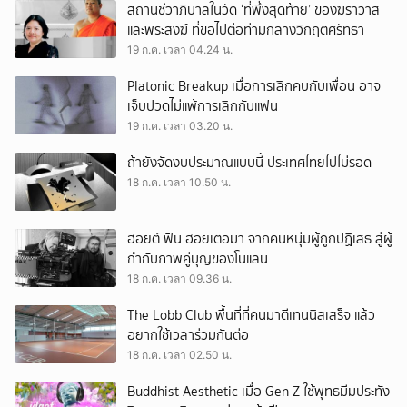
สถานชีวาภิบาลในวัด ‘ที่พึ่งสุดท้าย’ ของฆราวาส
และพระสงฆ์ ที่ขอไปต่อท่ามกลางวิกฤตศรัทธา
19 ก.ค. เวลา 04.24 น.
Platonic Breakup เมื่อการเลิกคบกับเพื่อน อาจ
เจ็บปวดไม่แพ้การเลิกกับแฟน
19 ก.ค. เวลา 03.20 น.
ถ้ายังจัดงบประมาณแบบนี้ ประเทศไทยไปไม่รอด
18 ก.ค. เวลา 10.50 น.
ฮอยต์ ฟัน ฮอยเตอมา จากคนหนุ่มผู้ถูกปฏิเสธ สู่ผู้
กำกับภาพคู่บุญของโนแลน
18 ก.ค. เวลา 09.36 น.
The Lobb Club พื้นที่ที่คนมาตีเทนนิสเสร็จ แล้ว
อยากใช้เวลาร่วมกันต่อ
18 ก.ค. เวลา 02.50 น.
Buddhist Aesthetic เมื่อ Gen Z ใช้พุทธมีมประทัง