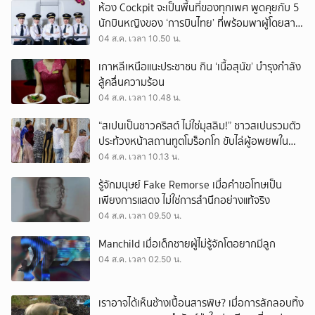
ห้อง Cockpit จะเป็นพื้นที่ของทุกเพศ พูดคุยกับ 5
นักบินหญิงของ ‘การบินไทย’ ที่พร้อมพาผู้โดยสาร
บินไปทั่วโลก
04 ส.ค. เวลา 10.50 น.
เกาหลีเหนือแนะประชาชน กิน ‘เนื้อสุนัข’ บำรุงกำลัง
สู้คลื่นความร้อน
04 ส.ค. เวลา 10.48 น.
“สเปนเป็นชาวคริสต์ ไม่ใช่มุสลิม!” ชาวสเปนรวมตัว
ประท้วงหน้าสถานทูตโมร็อกโก ขับไล่ผู้อพยพใน
เมืองเซวตาออกนอกประเทศ
04 ส.ค. เวลา 10.13 น.
รู้จักมนุษย์ Fake Remorse เมื่อคำขอโทษเป็น
เพียงการแสดง ไม่ใช่การสำนึกอย่างแท้จริง
04 ส.ค. เวลา 09.50 น.
Manchild เมื่อเด็กชายผู้ไม่รู้จักโตอยากมีลูก
04 ส.ค. เวลา 02.50 น.
เราอาจได้เห็นช้างเปื้อนสารพิษ? เมื่อการลักลอบทิ้ง