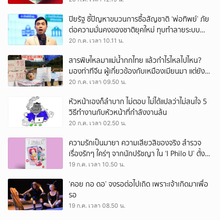
ปิยรัฐ ชี้ปัญหาขบวนการซื้อสัญชาติ ‘พ่อทิพย์’ ภัย
ต่อความมั่นคงของชาติยุคใหม่ ทุบทำลายระบบ
เศรษฐกิจฐานรากประเท
20 ก.ค. เวลา 10.11 น.
สารพิษไหลมาแม่น้ำกกไทย แล้วกำไรไหลไปไหน?
มองท่าทีจีน ผู้เกี่ยวข้องกับเหมืองเมียนมา แต่ยัง
ลอยตัวว่าเป็นปัญหาของ 2 ประเทศ
20 ก.ค. เวลา 09.50 น.
หัวหน้าเองก็ลำบาก ไม่ตอบ ไม่ได้แปลว่าไม่สนใจ 5
วิธีทำงานกับหัวหน้าที่กำลังงานล้น
20 ก.ค. เวลา 02.50 น.
ความรักเป็นมายา ความเสียวสิของจริง สำรวจ
เรื่องรักๆ ใคร่ๆ จากนักปรัชญา ใน ‘I Philo U’ ตั้งแต่
เพลโตถึงนิทเช
19 ก.ค. เวลา 10.50 น.
‘คอย กอ ดอ’ จงรอต่อไปเถิด เพราะเจ้าเกิดมาเพื่อ
รอ
19 ก.ค. เวลา 08.50 น.