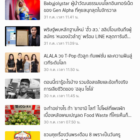
Babyjolystar ผู้นำวัฒนธรรมบนโลกอินเทอร์เน็ต
ของ Gen Alpha ที่คุยสนุกสุดในจักรวาล
31 ก.ค. เวลา 11.41 น.
พริษฐ์พบหลักฐานใหม่ ‘ฮั้ว สว.’ สลิปโอนเงินถึงผู้
สมัคร ‘หนองบัวลำภู’ พร้อม LINE หลุดการันตี
ตำแหน่ง
31 ก.ค. เวลา 11.09 น.
ALALA วง T-Pop ตัวลูก กับแฟชั่น และความฝันสู่
เวทีระดับโลก
30 ก.ค. เวลา 11.50 น.
ตอนนี้เรารู้อะไรบ้าง รวมข้อสงสัยและข้อเท็จจริง
การเสียชีวิตของ ‘ฮลุน โซโล่’
30 ก.ค. เวลา 11.45 น.
จะทำอย่างไร ถ้า ‘ยางามิ ไลท์’ ไปโผล่ที่แผงผัก
เบื้องหลังแคมเปญลด Food Waste ที่ใครเห็นก็
ต้องหันมอง
30 ก.ค. เวลา 07.50 น.
ชวนคุยเรื่องวันพระเดือน 8 เพราะเป็นวันครู