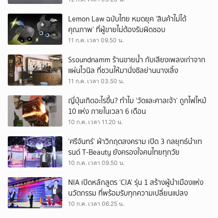
Lemon Law ฉบับไทย หมดยุค ‘สินค้าไม่ได้
คุณภาพ’ ที่ผู้ขายไม่ต้องรับผิดชอบ
11 ก.ค. เวลา 09.50 น.
Ssoundnamm ร้านขายน้ำ กับเสียงเพลงเก่าจาก
แผ่นไวนิล ที่ชวนให้มานั่งชิลย่านนางเลิ้ง
11 ก.ค. เวลา 03.50 น.
ญี่ปุ่นเกิดอะไรขึ้น? ทำไม ‘วัดและศาลเจ้า’ ถูกไฟไหม้
10 แห่ง ภายในเวลา 6 เดือน
10 ก.ค. เวลา 11.20 น.
‘ศรีจันทร์’ ฝ่าวิกฤตสงคราม เปิด 3 กลยุทธ์นำเท
รนด์ T-Beauty ยังครองใจคนไทยทุกวัย
10 ก.ค. เวลา 09.50 น.
NIA เปิดหลักสูตร ‘CIA’ รุ่น 1 สร้างผู้นำเมืองแห่ง
นวัตกรรม ที่พร้อมรับทุกความเปลี่ยนแปลง
10 ก.ค. เวลา 06.25 น.