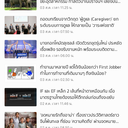
ขยะอุตสาหกรรม ทำสัตว์ป่าในปราจีนฯ เสี่ยงปน
เปื้อน
03 ส.ค. เวลา 11.25 น.
ถอดบทเรียนจากวิกฤต ‘ผู้ดูแล (Caregiver)’ ยก
ระดับระบบการดูแล ให้กลายเป็น ‘วาระแห่งชาติ’
03 ส.ค. เวลา 07.50 น.
บางกอกโคมัตสุเซลส์ เปิดตัวรถขุดรุ่นใหม่ ประหยัด
เชื้อเพลิง รองรับงานหนัก พร้อมระบบติดตาม
เครื่องจักรผ่านดาวเทียม
03 ส.ค. เวลา 06.00 น.
ทำงานมาหลายปี แต่ได้เงินน้อยกว่า First Jobber
ทำไมการทำงานที่เดิมนานๆ ถึงเงินน้อย?
03 ส.ค. เวลา 02.50 น.
IF และ EF เหล็ก 2 เส้นที่หน้าตาเหมือนกัน เมื่อ
มาตรฐานไทยต้องรอให้ตึกถล่มก่อนถึงจะขยับ
02 ส.ค. เวลา 11.46 น.
‘จดหมายรักถึงอาม่า’ เรื่องราวประวัติศาสตร์ชาว
จีนโพ้นทะเล ที่ซ่อน ‘ความคิดถึง’ ผ่านจดหมาย
‘โพยก๊วน’
02 ส.ค. เวลา 08.50 น.