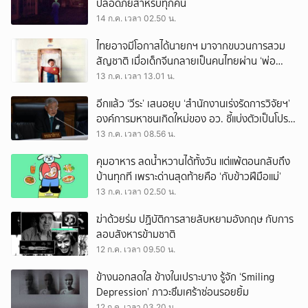
ปลอดภัยสำหรับทุกคน
14 ก.ค. เวลา 02.50 น.
ไทยอาจมีโอกาสได้นายกฯ มาจากขบวนการสวม
สัญชาติ เมื่อเด็กจีนกลายเป็นคนไทยผ่าน ‘พ่อ
ทิพย์’
13 ก.ค. เวลา 13.01 น.
อีกแล้ว ‘วีระ’ เสนอยุบ ‘สำนักงานเร่งรัดการวิจัยฯ’
องค์การมหาชนเกิดใหม่ของ อว. ชี้แบ่งตัวเป็นโปรโต
ซัว ภารกิจซ้ำซ้อน
13 ก.ค. เวลา 08.56 น.
คุมอาหาร ลดน้ำหวานได้ทั้งวัน แต่แพ้ตอนกลับถึง
บ้านทุกที เพราะด่านสุดท้ายคือ ‘กับข้าวฝีมือแม่’
13 ก.ค. เวลา 02.50 น.
ฆ่าด้วยร่ม ปฏิบัติการสายลับหยามอังกฤษ กับการ
ลอบสังหารข้ามชาติ
12 ก.ค. เวลา 09.50 น.
ข้างนอกสดใส ข้างในเปราะบาง รู้จัก ‘Smiling
Depression’ ภาวะซึมเศร้าซ่อนรอยยิ้ม
12 ก.ค. เวลา 03.20 น.