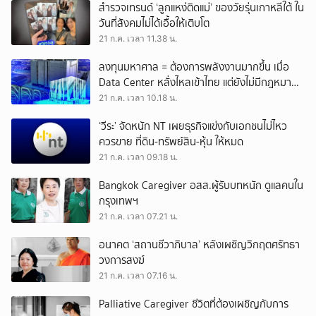
สำรวจเทรนด์ ‘ลูกแหง่ติดแม่’ ของวัยรุ่นเกาหลีใต้ ใน
วันที่สังคมไม่ได้เอื้อให้เติบโต
21 ก.ค. เวลา 11.38 น.
ลงทุนมหาศาล = ต้องการพลังงานมากขึ้น เมื่อ
Data Center หลั่งไหลเข้าไทย แต่ยังไม่มีกฎหมาย
เฉพาะกำกับดูแล
21 ก.ค. เวลา 10.18 น.
‘วีระ’ จัดหนัก NT เผยธุรกิจแข่งกับเอกชนไม่ไหว
ควรขาย ที่ดิน-ทรัพย์สิน-หุ้น ให้หมด
21 ก.ค. เวลา 09.18 น.
Bangkok Caregiver อสส.ผู้รับบทหนัก ดูแลคนใน
กรุงเทพฯ
21 ก.ค. เวลา 07.21 น.
อนาคต ‘สถานชีวาภิบาล’ หลังเผชิญวิกฤตศรัทธา
วงการสงฆ์
21 ก.ค. เวลา 07.16 น.
Palliative Caregiver ชีวิตที่ต้องเผชิญกับการ