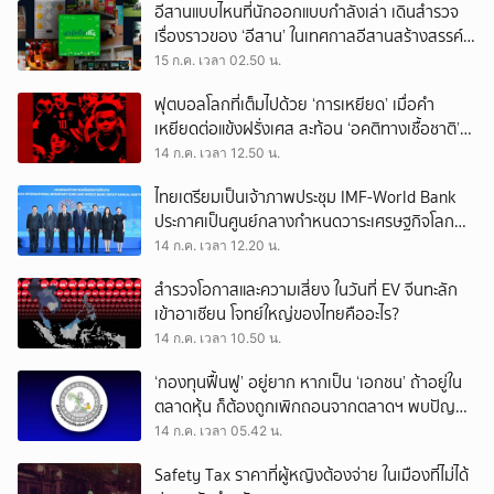
อีสานแบบไหนที่นักออกแบบกำลังเล่า เดินสำรวจ
เรื่องราวของ ‘อีสาน’ ในเทศกาลอีสานสร้างสรรค์
2569
15 ก.ค. เวลา 02.50 น.
ฟุตบอลโลกที่เต็มไปด้วย ‘การเหยียด’ เมื่อคำ
เหยียดต่อแข้งฝรั่งเศส สะท้อน ‘อคติทางเชื้อชาติ’
ในสังคมยุโรป
14 ก.ค. เวลา 12.50 น.
ไทยเตรียมเป็นเจ้าภาพประชุม IMF-World Bank
ประกาศเป็นศูนย์กลางกำหนดวาระเศรษฐกิจโลก
โชว์ศักยภาพฮับการลงทุนของเอเชีย
14 ก.ค. เวลา 12.20 น.
สำรวจโอกาสและความเสี่ยง ในวันที่ EV จีนทะลัก
เข้าอาเซียน โจทย์ใหญ่ของไทยคืออะไร?
14 ก.ค. เวลา 10.50 น.
‘กองทุนฟื้นฟู’ อยู่ยาก หากเป็น ‘เอกชน’ ถ้าอยู่ใน
ตลาดหุ้น ก็ต้องถูกเพิกถอนจากตลาดฯ พบปัญหา
แม้แต่ สตง.ก็ไม่รับรองงบการเงิน
14 ก.ค. เวลา 05.42 น.
Safety Tax ราคาที่ผู้หญิงต้องจ่าย ในเมืองที่ไม่ได้