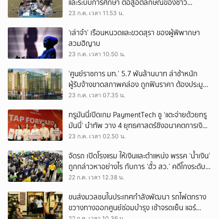
และระบบการศึกษา ต่อสู้อัตลักษณ์ของชาว
ปาเลสไตน์
23 ก.ค. เวลา 11.53 น.
‘เล่าจ๋า’ เรือนหนวดและขวดสุรา ของผู้พิพากษา
สวมฮิญาบ
23 ก.ค. เวลา 10.50 น.
‘ศูนย์ราชการ มท.’ 5.7 พันล้านบาท ล่าช้าหนัก
ผู้รับจ้างขาดสภาพคล่อง ถูกฟันราคา ต้องประมูล
งานอื่น เอาเงินประกันมาโปะ
23 ก.ค. เวลา 07.35 น.
ทรูมันนี่เปิดเกม PaymentTech ชู ‘แตะจ่ายด้วยทรู
มันนี่’ นำทัพ วาง 4 ยุทธศาสตร์ชิงอนาคตการเงิน
ดิจิทัล
23 ก.ค. เวลา 02.50 น.
จัดรถ เปิดโรงแรม ให้เงินและตำแหน่ง พรรค ‘น้ำเงิน’
ถูกกล่าวหาอย่างไร กับการ ‘ฮั้ว สว.’ คดีโกงระดับ
ประเทศ
22 ก.ค. เวลา 12.38 น.
ขนส่งมวลชนในประเทศกำลังพัฒนา รถไฟตกราง
ขวางทางออกศูนย์ซ่อมบำรุง เช้าจรดเย็น แอร์
พอร์ตลิงก์ยังวิ่งได้ขบวนเดียว ชั่วโมงละคันเหมือน
22 ก.ค. เวลา 10.36 น.