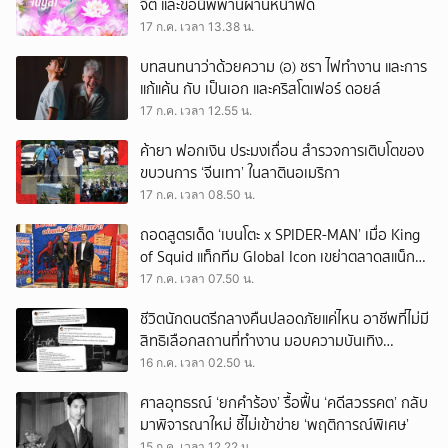
จิต และขอนิพพานผ่านหน้าฟีด
17 ก.ค. เวลา 13.38 น.
บทสนทนาว่าด้วยความ (อ) ชรา ไฟทำงาน และการ
แก้แค้น กับ เป็นเอก และคริสโตเฟอร์ ดอยล์
17 ก.ค. เวลา 12.55 น.
ค้ายา ฟอกเงิน ประมงเถื่อน สำรวจการเติบโตของ
ขบวนการ ‘จีนเทา’ ในลาตินอเมริกา
17 ก.ค. เวลา 08.50 น.
ถอดสูตรเด็ด ‘เบนโตะ x SPIDER-MAN’ เมื่อ King
of Squid แท็กทีม Global Icon เขย่าตลาดสแน็ก
ครึ่งปีหลัง
17 ก.ค. เวลา 07.50 น.
ชีวิตนักดนตรีกลางคืนปลอดภัยแค่ไหน อาชีพที่ไม่มี
สิทธิเลือกสถานที่ทำงาน มอบความบันเทิง
ท่ามกลางความเสี่ยง
16 ก.ค. เวลา 02.50 น.
ศาลอุทธรณ์ ‘ยกคำร้อง’ รื้อฟื้น ‘คดีสวรรคต’ กลับ
มาพิจารณาใหม่ ชี้ไม่เข้าข่าย ‘พฤติการณ์พิเศษ’
15 ก.ค. เวลา 12.22 น.