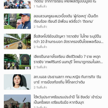
‘กดดัน’ จากการเรียน เคยโพสต์รูปปืนปู่ลง IG
1 วันที่แล้ว
สอบสวนครูแนะแนวเบื้องต้น ‘ผู้ก่อเหตุ’ เป็นเด็ก
เรียบร้อย เรียนดี มีเพื่อน แต่เชื่อว่า ‘ติดเกม’
2 วันที่แล้ว
สื่อสิงคโปร์ย้อนปัญหา ‘กราดยิง’ ในไทย ระบุมีปืน
กว่า 10 ล้านกระบอก อัตราครองปืนโดยพลเรือน
สูงที่สุดในภูมิภาค
2 วันที่แล้ว
เสียงปืนกลางโรงเรียน เสียชีวิตแล้ว 7 ราย เหตุก
ราดยิง ‘เทพศิรินทร์ นนทบุรี’ โศกนาฏกรรมในสถาน
ศึกษา ครั้งที่ 2 ในรอบปี
2 วันที่แล้ว
สก.เนอส ประธานสภา กทม.หญิง กับภารกิจ ‘ดัน
บาร์’ การเมืองท้องถิ่น ให้ไกลกว่าเดิม
2 วันที่แล้ว
ไต้หวันประกาศซ้อมรบประจำปี ‘ไล่ ชิงเต๋อ’ เข้าร่วม
เป็นครั้งแรก เตรียมรับมือ หากจีนบุก
2 วันที่แล้ว