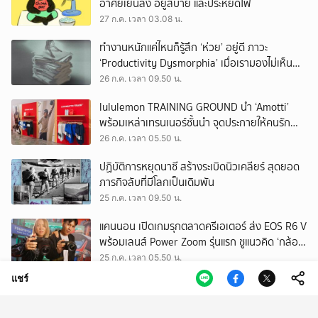
อาศัยเย็นลง อยู่สบาย และประหยัดไฟ
27 ก.ค. เวลา 03.08 น.
ทำงานหนักแค่ไหนก็รู้สึก ‘ห่วย’ อยู่ดี ภาวะ
‘Productivity Dysmorphia’ เมื่อเรามองไม่เห็น
ความสำเร็จของตัวเอง
26 ก.ค. เวลา 09.50 น.
lululemon TRAINING GROUND นำ ‘Amotti’
พร้อมเหล่าเทรนเนอร์ชั้นนำ จุดประกายให้คนรัก
สุขภาพ ผ่านแนวคิด ‘Yet’
26 ก.ค. เวลา 05.50 น.
ปฏิบัติการหยุดนาซี สร้างระเบิดนิวเคลียร์ สุดยอด
ภารกิจลับที่มีโลกเป็นเดิมพัน
25 ก.ค. เวลา 09.50 น.
แคนนอน เปิดเกมรุกตลาดครีเอเตอร์ ส่ง EOS R6 V
พร้อมเลนส์ Power Zoom รุ่นแรก ชูแนวคิด ‘กล้อง
เดียว เอา(ทุก)เรื่อง’
25 ก.ค. เวลา 05.50 น.
แชร์
EEC พื้นที่พัฒนาเศรษฐกิจพิเศษ แต่ทิ้งกากเสีย
มากที่สุดในประเทศ ปราจีนฯ อาจเป็นถังขยะ
อุตสาหกรรมใบใหม่?
24 ก.ค. เวลา 11.34 น.