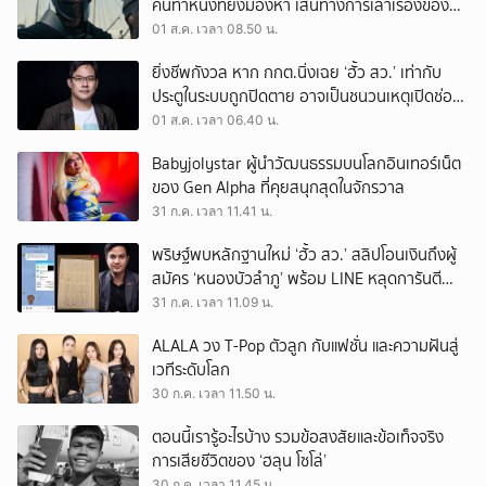
คนทำหนังที่ยังมองหา เส้นทางการเล่าเรื่องของตัว
เอง
01 ส.ค. เวลา 08.50 น.
ยิ่งชีพกังวล หาก กกต.นิ่งเฉย ‘ฮั้ว สว.’ เท่ากับ
ประตูในระบบถูกปิดตาย อาจเป็นชนวนเหตุเปิดช่อง
‘ลงถนน’
01 ส.ค. เวลา 06.40 น.
Babyjolystar ผู้นำวัฒนธรรมบนโลกอินเทอร์เน็ต
ของ Gen Alpha ที่คุยสนุกสุดในจักรวาล
31 ก.ค. เวลา 11.41 น.
พริษฐ์พบหลักฐานใหม่ ‘ฮั้ว สว.’ สลิปโอนเงินถึงผู้
สมัคร ‘หนองบัวลำภู’ พร้อม LINE หลุดการันตี
ตำแหน่ง
31 ก.ค. เวลา 11.09 น.
ALALA วง T-Pop ตัวลูก กับแฟชั่น และความฝันสู่
เวทีระดับโลก
30 ก.ค. เวลา 11.50 น.
ตอนนี้เรารู้อะไรบ้าง รวมข้อสงสัยและข้อเท็จจริง
การเสียชีวิตของ ‘ฮลุน โซโล่’
30 ก.ค. เวลา 11.45 น.