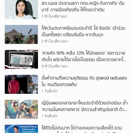
สก.เนอส ประธานสภา กทม.หญิง กับภารกิจ ‘ดัน
บาร์’ การเมืองท้องถิ่น ให้ไกลกว่าเดิม
1 ชั่วโมงที่ผ่านมา
ไต้หวันประกาศซ้อมรบประจำปี ‘ไล่ ชิงเต๋อ’ เข้าร่วม
เป็นครั้งแรก เตรียมรับมือ หากจีนบุก
2 ชั่วโมงที่ผ่านมา
‘ค่ายหัก 90% เหลือ 10% ให้นักแสดง’ วงการวาย
เติบโต แต่รายได้อาจไม่เป็นธรรม เมื่อดาราอยากให้มี
‘สัญญามาตรฐาน’
9 ชั่วโมงที่ผ่านมา
ตั้งคำถามถึงความยุติธรรม กับ สุรพงษ์ เพลินแสง
ใน ‘คนเดือดทวงแค้น’
1 วันที่แล้ว
ญี่ปุ่นเผยเอกสารกลาโหมประจำปีด้วยปกอนิเมะ ย้ำ
‘ความมั่นคงทางทหาร’ มีความสำคัญต่อชาติ ด้าน
จีนเตือน ขออย่าซ้ำรอยประวัติศาสตร์
1 วันที่แล้ว
ใช้ชีวิตไม่ประมาท ใช่ว่าจะหลบความเสี่ยงได้ ชวน