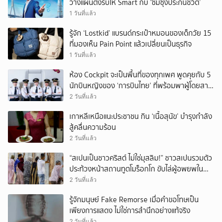
วางแผนตั้งรับให้ Smart กับ ‘ซัมซุงประกันชีวิต’
1 วันที่แล้ว
รู้จัก ‘Lostkid’ แบรนด์กระเป๋าหมอนของเด็กวัย 15
ที่มองเห็น Pain Point แล้วเปลี่ยนเป็นธุรกิจ
1 วันที่แล้ว
ห้อง Cockpit จะเป็นพื้นที่ของทุกเพศ พูดคุยกับ 5
นักบินหญิงของ ‘การบินไทย’ ที่พร้อมพาผู้โดยสาร
บินไปทั่วโลก
2 วันที่แล้ว
เกาหลีเหนือแนะประชาชน กิน ‘เนื้อสุนัข’ บำรุงกำลัง
สู้คลื่นความร้อน
2 วันที่แล้ว
“สเปนเป็นชาวคริสต์ ไม่ใช่มุสลิม!” ชาวสเปนรวมตัว
ประท้วงหน้าสถานทูตโมร็อกโก ขับไล่ผู้อพยพใน
เมืองเซวตาออกนอกประเทศ
2 วันที่แล้ว
รู้จักมนุษย์ Fake Remorse เมื่อคำขอโทษเป็น
เพียงการแสดง ไม่ใช่การสำนึกอย่างแท้จริง
2 วันที่แล้ว