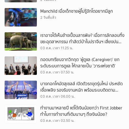
Manchild เมื่อเด็กชายผู้ไม่รู้จักโตอยากมีลูก
2 วันที่แล้ว
เราอาจได้เห็นช้างเปื้อนสารพิษ? เมื่อการลักลอบทิ้ง
ขยะอุตสาหกรรม ทำสัตว์ป่าในปราจีนฯ เสี่ยงปน
เปื้อน
03 ส.ค. เวลา 11.25 น.
ถอดบทเรียนจากวิกฤต ‘ผู้ดูแล (Caregiver)’ ยก
ระดับระบบการดูแล ให้กลายเป็น ‘วาระแห่งชาติ’
03 ส.ค. เวลา 07.50 น.
บางกอกโคมัตสุเซลส์ เปิดตัวรถขุดรุ่นใหม่ ประหยัด
เชื้อเพลิง รองรับงานหนัก พร้อมระบบติดตาม
เครื่องจักรผ่านดาวเทียม
03 ส.ค. เวลา 06.00 น.
ทำงานมาหลายปี แต่ได้เงินน้อยกว่า First Jobber
ทำไมการทำงานที่เดิมนานๆ ถึงเงินน้อย?
03 ส.ค. เวลา 02.50 น.