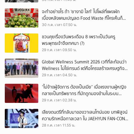
จะทำอย่างไร ถ้า ‘ยางามิ ไลท์’ ไปโผล่ที่แผงผัก
เบื้องหลังแคมเปญลด Food Waste ที่ใครเห็นก็
ต้องหันมอง
30 ก.ค. เวลา 07.50 น.
ชวนคุยเรื่องวันพระเดือน 8 เพราะเป็นวันครู
พระพุทธเจ้าจึงเทศนา (?)
29 ก.ค. เวลา 09.50 น.
Global Wellness Summit 2026 เวทีที่สะท้อนว่า
Wellness ไม่ใช่เทรนด์ แต่คือโครงสร้างเศรษฐกิจ
ใหม่ของโลก
29 ก.ค. เวลา 04.50 น.
“ไม่จ้างผู้จัดการ ต้องเป็นเมีย” เมื่อแรงงานผู้หญิง
กลายเป็นทรัพยากร ที่มักถูกมองข้ามในระบบ
เศรษฐกิจแรงงาน
29 ก.ค. เวลา 02.38 น.
เสียงดนตรีที่กลับมาของวาเลนไทน์บอย บทพิสูจน์
ความรักเหนือกาลเวลา ใน JAEHYUN FAN-CON
TOUR
28 ก.ค. เวลา 11.55 น.