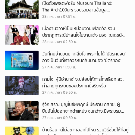
เปิดตัวแพลตฟอร์ม Museum Thailand:
ThaiArch100yrs รวบรวมฐานข้อมูล
สถาปัตยกรรม 100 ปีภาคเหนือ มุ่งขับเคลื่อน
28 ก.ค. เวลา 07.51 น.
Heritage Economy
เมื่องานวิวาห์เป็นเหมือนงานเฟสติวัล รวม
ปรากฏการณ์น่าสนใจในงานแต่ง ของ ‘ณเดชน์-
ญาญ่า’ ทั้ง 3 ครั้ง
28 ก.ค. เวลา 02.50 น.
วันที่คนจำนวนมากเสียใจ เพราะไม่ได้ ‘บัตรคนจน’
อาจเป็นวันที่เราควรหันกลับมามอง ‘บัตรทอง’
27 ก.ค. เวลา 11.50 น.
ถามใจ ‘ผู้มีอำนาจ’ จะปล่อยให้การโกงเลือก สว.
ทำลายทุกระบบของประเทศนี้จริงหรือ
27 ก.ค. เวลา 09.50 น.
รู้จัก สรณ บุญใบชัยพฤกษ์ ประธาน กสทช. ผู้
ยืนยันไม่ออกจากตำแหน่ง จนกว่าจะมีพระบรม
ราชโองการโปรดเกล้าฯ
27 ก.ค. เวลา 09.50 น.
บ้านร้อน แต่ไม่อยากออกไปไหน รวมวิธีช่วยให้ที่อยู่