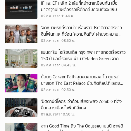
IF และ EF เหล็ก 2 เส้นที่หน้าตาเหมือนกัน เมื่อ
มาตรฐานไทยต้องรอให้ตึกถล่มก่อนถึงจะขยับ
02 ส.ค. เวลา 11.46 น.
‘จดหมายรักถึงอาม่า’ เรื่องราวประวัติศาสตร์ชาว
จีนโพ้นทะเล ที่ซ่อน ‘ความคิดถึง’ ผ่านจดหมาย
‘โพยก๊วน’
02 ส.ค. เวลา 08.50 น.
แมนดาริน โอเรียนเต็ล กรุงเทพฯ ถ่ายทอดเรื่องราว
150 ปี ของโรงแรม ผ่าน Celadon Green จาก
เครื่องศิลาดล
02 ส.ค. เวลา 04.43 น.
ย้อนดู Career Path สุดงดงามของ ‘โน ยุนซอ’
นางเอก The East Palace บัณฑิตศิลปะที่แสดง
เรื่องไหนก็ปัง
02 ส.ค. เวลา 02.50 น.
‘ปัตตานีดีโคตร’ ว่าด้วยเสียงเพลง Zombie ที่ดัง
ขึ้นกลางเมืองในพื้นที่สีแดง
01 ส.ค. เวลา 10.50 น.
จาก Good Time ถึง The Odyssey เบนนี ซาฟดี