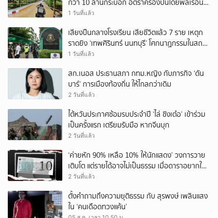
กว่า 10 ล้านกระบอก อัตราครองปืนโดยพลเรือน
สูงที่สุดในภูมิภาค
1 วันที่แล้ว
เสียงปืนกลางโรงเรียน เสียชีวิตแล้ว 7 ราย เหตุก
ราดยิง ‘เทพศิรินทร์ นนทบุรี’ โศกนาฏกรรมในสถาน
ศึกษา ครั้งที่ 2 ในรอบปี
1 วันที่แล้ว
สก.เนอส ประธานสภา กทม.หญิง กับภารกิจ ‘ดัน
บาร์’ การเมืองท้องถิ่น ให้ไกลกว่าเดิม
2 วันที่แล้ว
ไต้หวันประกาศซ้อมรบประจำปี ‘ไล่ ชิงเต๋อ’ เข้าร่วม
เป็นครั้งแรก เตรียมรับมือ หากจีนบุก
2 วันที่แล้ว
‘ค่ายหัก 90% เหลือ 10% ให้นักแสดง’ วงการวาย
เติบโต แต่รายได้อาจไม่เป็นธรรม เมื่อดาราอยากให้มี
‘สัญญามาตรฐาน’
2 วันที่แล้ว
ตั้งคำถามถึงความยุติธรรม กับ สุรพงษ์ เพลินแสง
ใน ‘คนเดือดทวงแค้น’
05 ส.ค. เวลา 10.50 น.