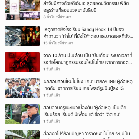
ล่าจับปีศาจด้วยดีเอ็นเอ สุดยอดนวัตกรรม พิชิต
อสูรร้ายที่ลอยนวลมานับสิบปี
8 ชั่วโมงที่ผ่านมา
เหตุกราดยิงโรงเรียน Sandy Hook 14 ปีของ
คำถามว่า ‘ทำไม’ ที่ยังไร้คำตอบ และบาดแผลที่ยัง
ทวงความรับผิดชอบไม่จบ
15 ชั่วโมงที่ผ่านมา
จาก 10 ล้าน มี 4 ล้าน เป็น ‘ปืนเถื่อน’ ระเบิดเวลาที่
รอก่อโศกนาฏกรรมรอบใหม่ในไทย หากการถอดบท
เรียนของรัฐเป็นเพียง ‘ลมปาก’
1 วันที่แล้ว
ผลสอบสวนใหม่ไม่โยง ‘เกม’ นายกฯ เผย ผู้ก่อเหตุ
‘กดดัน’ จากการเรียน เคยโพสต์รูปปืนปู่ลง IG
1 วันที่แล้ว
สอบสวนครูแนะแนวเบื้องต้น ‘ผู้ก่อเหตุ’ เป็นเด็ก
เรียบร้อย เรียนดี มีเพื่อน แต่เชื่อว่า ‘ติดเกม’
1 วันที่แล้ว
สื่อสิงคโปร์ย้อนปัญหา ‘กราดยิง’ ในไทย ระบุมีปืน