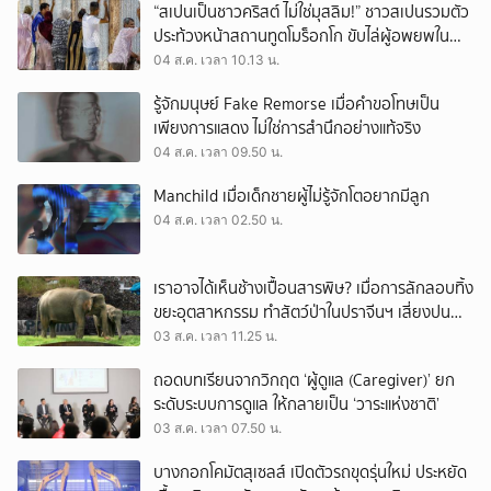
“สเปนเป็นชาวคริสต์ ไม่ใช่มุสลิม!” ชาวสเปนรวมตัว
ประท้วงหน้าสถานทูตโมร็อกโก ขับไล่ผู้อพยพใน
เมืองเซวตาออกนอกประเทศ
04 ส.ค. เวลา 10.13 น.
รู้จักมนุษย์ Fake Remorse เมื่อคำขอโทษเป็น
เพียงการแสดง ไม่ใช่การสำนึกอย่างแท้จริง
04 ส.ค. เวลา 09.50 น.
Manchild เมื่อเด็กชายผู้ไม่รู้จักโตอยากมีลูก
04 ส.ค. เวลา 02.50 น.
เราอาจได้เห็นช้างเปื้อนสารพิษ? เมื่อการลักลอบทิ้ง
ขยะอุตสาหกรรม ทำสัตว์ป่าในปราจีนฯ เสี่ยงปน
เปื้อน
03 ส.ค. เวลา 11.25 น.
ถอดบทเรียนจากวิกฤต ‘ผู้ดูแล (Caregiver)’ ยก
ระดับระบบการดูแล ให้กลายเป็น ‘วาระแห่งชาติ’
03 ส.ค. เวลา 07.50 น.
บางกอกโคมัตสุเซลส์ เปิดตัวรถขุดรุ่นใหม่ ประหยัด