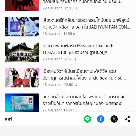
กลายเป็นทรัพยากร ที่มักถูกมองข้ามในระบบ
เศรษฐกิจแรงงาน
29 ก.ค. เวลา 02.38 น.
เสียงดนตรีที่กลับมาของวาเลนไทน์บอย บทพิสูจน์
ความรักเหนือกาลเวลา ใน JAEHYUN FAN-CON
TOUR
28 ก.ค. เวลา 11.55 น.
เปิดตัวแพลตฟอร์ม Museum Thailand:
ThaiArch100yrs รวบรวมฐานข้อมูล
สถาปัตยกรรม 100 ปีภาคเหนือ มุ่งขับเคลื่อน
28 ก.ค. เวลา 07.51 น.
Heritage Economy
เมื่องานวิวาห์เป็นเหมือนงานเฟสติวัล รวม
ปรากฏการณ์น่าสนใจในงานแต่ง ของ ‘ณเดชน์-
ญาญ่า’ ทั้ง 3 ครั้ง
28 ก.ค. เวลา 02.50 น.
วันที่คนจำนวนมากเสียใจ เพราะไม่ได้ ‘บัตรคนจน’
อาจเป็นวันที่เราควรหันกลับมามอง ‘บัตรทอง’
27 ก.ค. เวลา 11.50 น.
แชร์
ถามใจ ‘ผู้มีอำนาจ’ จะปล่อยให้การโกงเลือก สว.
ทำลายทุกระบบของประเทศนี้จริงหรือ
27 ก.ค. เวลา 09.50 น.