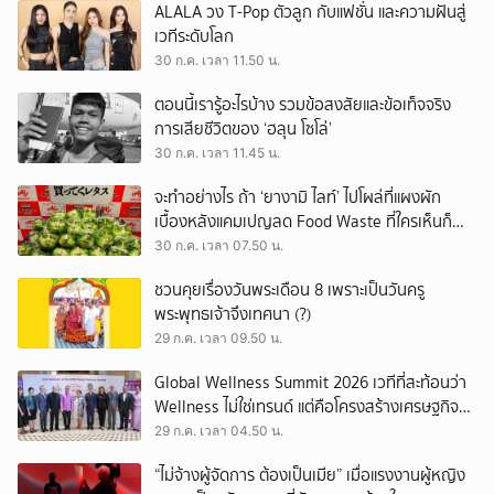
ALALA วง T-Pop ตัวลูก กับแฟชั่น และความฝันสู่
เวทีระดับโลก
30 ก.ค. เวลา 11.50 น.
ตอนนี้เรารู้อะไรบ้าง รวมข้อสงสัยและข้อเท็จจริง
การเสียชีวิตของ ‘ฮลุน โซโล่’
30 ก.ค. เวลา 11.45 น.
จะทำอย่างไร ถ้า ‘ยางามิ ไลท์’ ไปโผล่ที่แผงผัก
เบื้องหลังแคมเปญลด Food Waste ที่ใครเห็นก็
ต้องหันมอง
30 ก.ค. เวลา 07.50 น.
ชวนคุยเรื่องวันพระเดือน 8 เพราะเป็นวันครู
พระพุทธเจ้าจึงเทศนา (?)
29 ก.ค. เวลา 09.50 น.
Global Wellness Summit 2026 เวทีที่สะท้อนว่า
Wellness ไม่ใช่เทรนด์ แต่คือโครงสร้างเศรษฐกิจ
ใหม่ของโลก
29 ก.ค. เวลา 04.50 น.
“ไม่จ้างผู้จัดการ ต้องเป็นเมีย” เมื่อแรงงานผู้หญิง