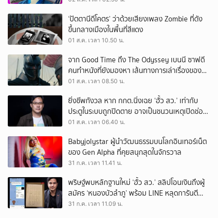
‘ปัตตานีดีโคตร’ ว่าด้วยเสียงเพลง Zombie ที่ดัง
ขึ้นกลางเมืองในพื้นที่สีแดง
01 ส.ค. เวลา 10.50 น.
จาก Good Time ถึง The Odyssey เบนนี ซาฟดี
คนทำหนังที่ยังมองหา เส้นทางการเล่าเรื่องของตัว
เอง
01 ส.ค. เวลา 08.50 น.
ยิ่งชีพกังวล หาก กกต.นิ่งเฉย ‘ฮั้ว สว.’ เท่ากับ
ประตูในระบบถูกปิดตาย อาจเป็นชนวนเหตุเปิดช่อง
‘ลงถนน’
01 ส.ค. เวลา 06.40 น.
Babyjolystar ผู้นำวัฒนธรรมบนโลกอินเทอร์เน็ต
ของ Gen Alpha ที่คุยสนุกสุดในจักรวาล
31 ก.ค. เวลา 11.41 น.
พริษฐ์พบหลักฐานใหม่ ‘ฮั้ว สว.’ สลิปโอนเงินถึงผู้
สมัคร ‘หนองบัวลำภู’ พร้อม LINE หลุดการันตี
ตำแหน่ง
31 ก.ค. เวลา 11.09 น.