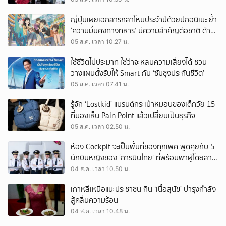
ญี่ปุ่นเผยเอกสารกลาโหมประจำปีด้วยปกอนิเมะ ย้ำ
‘ความมั่นคงทางทหาร’ มีความสำคัญต่อชาติ ด้าน
จีนเตือน ขออย่าซ้ำรอยประวัติศาสตร์
05 ส.ค. เวลา 10.27 น.
ใช้ชีวิตไม่ประมาท ใช่ว่าจะหลบความเสี่ยงได้ ชวน
วางแผนตั้งรับให้ Smart กับ ‘ซัมซุงประกันชีวิต’
05 ส.ค. เวลา 07.41 น.
รู้จัก ‘Lostkid’ แบรนด์กระเป๋าหมอนของเด็กวัย 15
ที่มองเห็น Pain Point แล้วเปลี่ยนเป็นธุรกิจ
05 ส.ค. เวลา 02.50 น.
ห้อง Cockpit จะเป็นพื้นที่ของทุกเพศ พูดคุยกับ 5
นักบินหญิงของ ‘การบินไทย’ ที่พร้อมพาผู้โดยสาร
บินไปทั่วโลก
04 ส.ค. เวลา 10.50 น.
เกาหลีเหนือแนะประชาชน กิน ‘เนื้อสุนัข’ บำรุงกำลัง
สู้คลื่นความร้อน
04 ส.ค. เวลา 10.48 น.