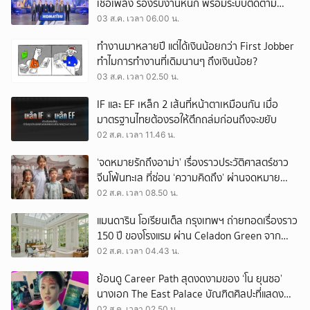
เชื้อเพลิง รองรับงานหนัก พร้อมระบบติดตาม
เครื่องจักรผ่านดาวเทียม
03 ส.ค. เวลา 06.00 น.
ทำงานมาหลายปี แต่ได้เงินน้อยกว่า First Jobber
ทำไมการทำงานที่เดิมนานๆ ถึงเงินน้อย?
03 ส.ค. เวลา 02.50 น.
IF และ EF เหล็ก 2 เส้นที่หน้าตาเหมือนกัน เมื่อ
มาตรฐานไทยต้องรอให้ตึกถล่มก่อนถึงจะขยับ
02 ส.ค. เวลา 11.46 น.
‘จดหมายรักถึงอาม่า’ เรื่องราวประวัติศาสตร์ชาว
จีนโพ้นทะเล ที่ซ่อน ‘ความคิดถึง’ ผ่านจดหมาย
‘โพยก๊วน’
02 ส.ค. เวลา 08.50 น.
แมนดาริน โอเรียนเต็ล กรุงเทพฯ ถ่ายทอดเรื่องราว
150 ปี ของโรงแรม ผ่าน Celadon Green จาก
เครื่องศิลาดล
02 ส.ค. เวลา 04.43 น.
ย้อนดู Career Path สุดงดงามของ ‘โน ยุนซอ’
นางเอก The East Palace บัณฑิตศิลปะที่แสดง
เรื่องไหนก็ปัง
02 ส.ค. เวลา 02.50 น.