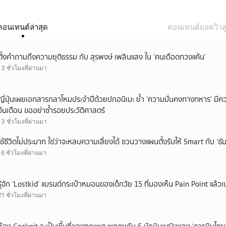
คอนเทนต์ล่าสุด
คอนเทนต์ยอดวิวสู
ตั้งคำถามถึงความยุติธรรม กับ สุรพงษ์ เพลินแสง ใน ‘คนเดือดทวงแค้น’
13 ชั่วโมงที่ผ่านมา
ญี่ปุ่นเผยเอกสารกลาโหมประจำปีด้วยปกอนิเมะ ย้ำ ‘ความมั่นคงทางทหาร’ มีค
จีนเตือน ขออย่าซ้ำรอยประวัติศาสตร์
13 ชั่วโมงที่ผ่านมา
ใช้ชีวิตไม่ประมาท ใช่ว่าจะหลบความเสี่ยงได้ ชวนวางแผนตั้งรับให้ Smart กับ ‘ซัม
16 ชั่วโมงที่ผ่านมา
รู้จัก ‘Lostkid’ แบรนด์กระเป๋าหมอนของเด็กวัย 15 ที่มองเห็น Pain Point แล้วเป
21 ชั่วโมงที่ผ่านมา