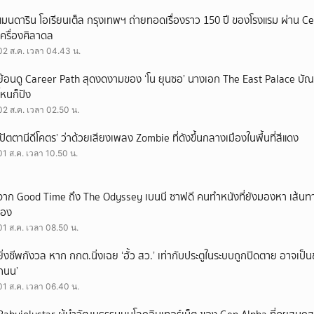
แมนดาริน โอเรียนเต็ล กรุงเทพฯ ถ่ายทอดเรื่องราว 150 ปี ของโรงแรม ผ่าน 
เครื่องศิลาดล
02 ส.ค. เวลา 04.43 น.
ย้อนดู Career Path สุดงดงามของ ‘โน ยุนซอ’ นางเอก The East Palace บัณฑิ
ไหนก็ปัง
02 ส.ค. เวลา 02.50 น.
‘ปัตตานีดีโคตร’ ว่าด้วยเสียงเพลง Zombie ที่ดังขึ้นกลางเมืองในพื้นที่สีแดง
01 ส.ค. เวลา 10.50 น.
จาก Good Time ถึง The Odyssey เบนนี ซาฟดี คนทำหนังที่ยังมองหา เส้นทาง
เอง
01 ส.ค. เวลา 08.50 น.
ยิ่งชีพกังวล หาก กกต.นิ่งเฉย ‘ฮั้ว สว.’ เท่ากับประตูในระบบถูกปิดตาย อาจเป็
ถนน’
01 ส.ค. เวลา 06.40 น.