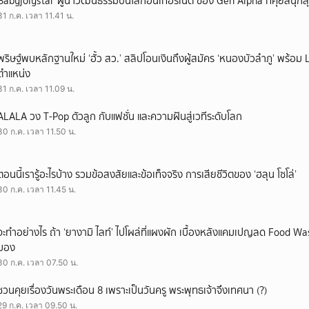
Babyjolystar ผู้นำวัฒนธรรมบนโลกอินเทอร์เน็ต ของ Gen Alpha ที่คุยสนุกส
31 ก.ค. เวลา 11.41 น.
พริษฐ์พบหลักฐานใหม่ ‘ฮั้ว สว.’ สลิปโอนเงินถึงผู้สมัคร ‘หนองบัวลำภู’ พร้อม 
ตำแหน่ง
31 ก.ค. เวลา 11.09 น.
ALALA วง T-Pop ตัวลูก กับแฟชั่น และความฝันสู่เวทีระดับโลก
30 ก.ค. เวลา 11.50 น.
ตอนนี้เรารู้อะไรบ้าง รวมข้อสงสัยและข้อเท็จจริง การเสียชีวิตของ ‘ฮลุน โซโล่’
30 ก.ค. เวลา 11.45 น.
จะทำอย่างไร ถ้า ‘ยางามิ ไลท์’ ไปโผล่ที่แผงผัก เบื้องหลังแคมเปญลด Food Wast
มอง
30 ก.ค. เวลา 07.50 น.
ชวนคุยเรื่องวันพระเดือน 8 เพราะเป็นวันครู พระพุทธเจ้าจึงเทศนา (?)
29 ก.ค. เวลา 09.50 น.