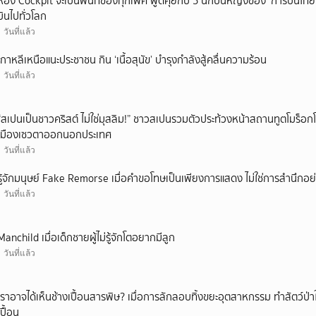
ห้อง Cockpit จะเป็นพื้นที่ของทุกเพศ พูดคุยกับ 5 นักบินหญิงของ ‘การบินไทย
บินไปทั่วโลก
1 วันที่แล้ว
เกาหลีเหนือแนะประชาชน กิน ‘เนื้อสุนัข’ บำรุงกำลังสู้คลื่นความร้อน
1 วันที่แล้ว
“สเปนเป็นชาวคริสต์ ไม่ใช่มุสลิม!” ชาวสเปนรวมตัวประท้วงหน้าสถานทูตโมร็อกโ
เมืองเซวตาออกนอกประเทศ
1 วันที่แล้ว
รู้จักมนุษย์ Fake Remorse เมื่อคำขอโทษเป็นเพียงการแสดง ไม่ใช่การสำนึกอย่
1 วันที่แล้ว
Manchild เมื่อเด็กชายผู้ไม่รู้จักโตอยากมีลูก
1 วันที่แล้ว
เราอาจได้เห็นช้างเปื้อนสารพิษ? เมื่อการลักลอบทิ้งขยะอุตสาหกรรม ทำสัตว์ป่า
เปื้อน