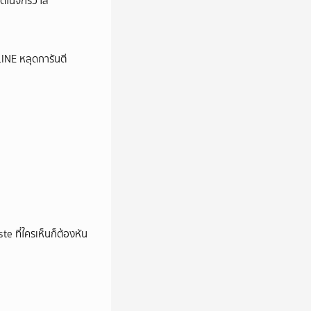
ุดในจักรวาล
LINE หลุดการันตี
e ที่ใครเห็นก็ต้องหัน