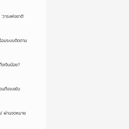
‘วาระแห่งชาติ’
พร้อมระบบติดตาม
ึงเงินน้อย?
่อนถึงจะขยับ
ถึง’ ผ่านจดหมาย