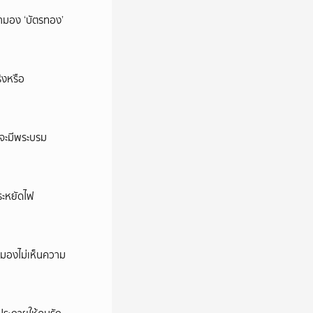
มามอง ‘บัตรทอง’
ิงหรือ
าจะมีพระบรม
ประหยัดไฟ
รามองไม่เห็นความ