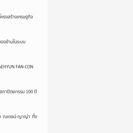
อโครงสร้างเศรษฐกิจ
ูกมองข้ามในระบบ
น JAEHYUN FAN-CON
สถาปัตยกรรม 100 ปี
 ‘ณเดชน์-ญาญ่า’ ทั้ง