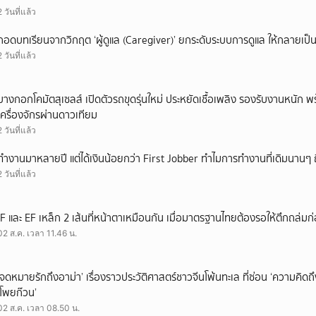
2 วันที่แล้ว
ถอดบทเรียนจากวิกฤต ‘ผู้ดูแล (Caregiver)’ ยกระดับระบบการดูแล ให้กลายเป็น 
2 วันที่แล้ว
บางกอกโคมัตสุเซลส์ เปิดตัวรถขุดรุ่นใหม่ ประหยัดเชื้อเพลิง รองรับงานหนัก 
เครื่องจักรผ่านดาวเทียม
2 วันที่แล้ว
ทำงานมาหลายปี แต่ได้เงินน้อยกว่า First Jobber ทำไมการทำงานที่เดิมนานๆ ถ
2 วันที่แล้ว
IF และ EF เหล็ก 2 เส้นที่หน้าตาเหมือนกัน เมื่อมาตรฐานไทยต้องรอให้ตึกถล่มก
02 ส.ค. เวลา 11.46 น.
‘จดหมายรักถึงอาม่า’ เรื่องราวประวัติศาสตร์ชาวจีนโพ้นทะเล ที่ซ่อน ‘ความคิด
‘โพยก๊วน’
02 ส.ค. เวลา 08.50 น.