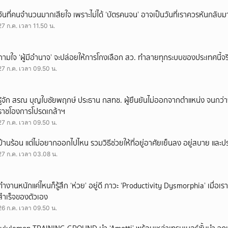
วันที่คนจำนวนมากเสียใจ เพราะไม่ได้ ‘บัตรคนจน’ อาจเป็นวันที่เราควรหันกลับ
27 ก.ค. เวลา 11.50 น.
ถามใจ ‘ผู้มีอำนาจ’ จะปล่อยให้การโกงเลือก สว. ทำลายทุกระบบของประเทศนี้จร
27 ก.ค. เวลา 09.50 น.
รู้จัก สรณ บุญใบชัยพฤกษ์ ประธาน กสทช. ผู้ยืนยันไม่ออกจากตำแหน่ง จนกว่
ราชโองการโปรดเกล้าฯ
27 ก.ค. เวลา 09.50 น.
บ้านร้อน แต่ไม่อยากออกไปไหน รวมวิธีช่วยให้ที่อยู่อาศัยเย็นลง อยู่สบาย และ
27 ก.ค. เวลา 03.08 น.
ทำงานหนักแค่ไหนก็รู้สึก ‘ห่วย’ อยู่ดี ภาวะ ‘Productivity Dysmorphia’ เมื่อเ
สำเร็จของตัวเอง
26 ก.ค. เวลา 09.50 น.