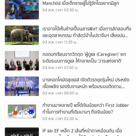
Manchild เมื่อเด็กชายผู้ไม่รู้จักโตอยากมีลูก
04 ส.ค. เวลา 02.50 น.
เราอาจได้เห็นช้างเปื้อนสารพิษ? เมื่อการลักลอบทิ้ง
ขยะอุตสาหกรรม ทำสัตว์ป่าในปราจีนฯ เสี่ยงปน
เปื้อน
03 ส.ค. เวลา 11.25 น.
ถอดบทเรียนจากวิกฤต ‘ผู้ดูแล (Caregiver)’ ยก
ระดับระบบการดูแล ให้กลายเป็น ‘วาระแห่งชาติ’
03 ส.ค. เวลา 07.50 น.
บางกอกโคมัตสุเซลส์ เปิดตัวรถขุดรุ่นใหม่ ประหยัด
เชื้อเพลิง รองรับงานหนัก พร้อมระบบติดตาม
เครื่องจักรผ่านดาวเทียม
03 ส.ค. เวลา 06.00 น.
ทำงานมาหลายปี แต่ได้เงินน้อยกว่า First Jobber
ทำไมการทำงานที่เดิมนานๆ ถึงเงินน้อย?
03 ส.ค. เวลา 02.50 น.
IF และ EF เหล็ก 2 เส้นที่หน้าตาเหมือนกัน เมื่อ