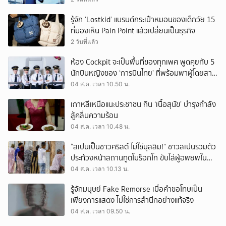
รู้จัก ‘Lostkid’ แบรนด์กระเป๋าหมอนของเด็กวัย 15
ที่มองเห็น Pain Point แล้วเปลี่ยนเป็นธุรกิจ
2 วันที่แล้ว
ห้อง Cockpit จะเป็นพื้นที่ของทุกเพศ พูดคุยกับ 5
นักบินหญิงของ ‘การบินไทย’ ที่พร้อมพาผู้โดยสาร
บินไปทั่วโลก
04 ส.ค. เวลา 10.50 น.
เกาหลีเหนือแนะประชาชน กิน ‘เนื้อสุนัข’ บำรุงกำลัง
สู้คลื่นความร้อน
04 ส.ค. เวลา 10.48 น.
“สเปนเป็นชาวคริสต์ ไม่ใช่มุสลิม!” ชาวสเปนรวมตัว
ประท้วงหน้าสถานทูตโมร็อกโก ขับไล่ผู้อพยพใน
เมืองเซวตาออกนอกประเทศ
04 ส.ค. เวลา 10.13 น.
รู้จักมนุษย์ Fake Remorse เมื่อคำขอโทษเป็น
เพียงการแสดง ไม่ใช่การสำนึกอย่างแท้จริง
04 ส.ค. เวลา 09.50 น.