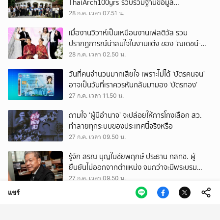
ThaiArch100yrs รวบรวมฐานข้อมูล
สถาปัตยกรรม 100 ปีภาคเหนือ มุ่งขับเคลื่อน
28 ก.ค. เวลา 07.51 น.
Heritage Economy
เมื่องานวิวาห์เป็นเหมือนงานเฟสติวัล รวม
ปรากฏการณ์น่าสนใจในงานแต่ง ของ ‘ณเดชน์-
ญาญ่า’ ทั้ง 3 ครั้ง
28 ก.ค. เวลา 02.50 น.
วันที่คนจำนวนมากเสียใจ เพราะไม่ได้ ‘บัตรคนจน’
อาจเป็นวันที่เราควรหันกลับมามอง ‘บัตรทอง’
27 ก.ค. เวลา 11.50 น.
ถามใจ ‘ผู้มีอำนาจ’ จะปล่อยให้การโกงเลือก สว.
ทำลายทุกระบบของประเทศนี้จริงหรือ
27 ก.ค. เวลา 09.50 น.
รู้จัก สรณ บุญใบชัยพฤกษ์ ประธาน กสทช. ผู้
ยืนยันไม่ออกจากตำแหน่ง จนกว่าจะมีพระบรม
ราชโองการโปรดเกล้าฯ
27 ก.ค. เวลา 09.50 น.
แชร์
บ้านร้อน แต่ไม่อยากออกไปไหน รวมวิธีช่วยให้ที่อยู่
อาศัยเย็นลง อยู่สบาย และประหยัดไฟ
27 ก.ค. เวลา 03.08 น.