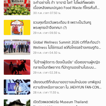
จะทำอย่างไร ถ้า ‘ยางามิ ไลท์’ ไปโผล่ที่แผงผัก
เบื้องหลังแคมเปญลด Food Waste ที่ใครเห็นก็
ต้องหันมอง
30 ก.ค. เวลา 07.50 น.
ชวนคุยเรื่องวันพระเดือน 8 เพราะเป็นวันครู
พระพุทธเจ้าจึงเทศนา (?)
29 ก.ค. เวลา 09.50 น.
Global Wellness Summit 2026 เวทีที่สะท้อนว่า
Wellness ไม่ใช่เทรนด์ แต่คือโครงสร้างเศรษฐกิจ
ใหม่ของโลก
29 ก.ค. เวลา 04.50 น.
“ไม่จ้างผู้จัดการ ต้องเป็นเมีย” เมื่อแรงงานผู้หญิง
กลายเป็นทรัพยากร ที่มักถูกมองข้ามในระบบ
เศรษฐกิจแรงงาน
29 ก.ค. เวลา 02.38 น.
เสียงดนตรีที่กลับมาของวาเลนไทน์บอย บทพิสูจน์
ความรักเหนือกาลเวลา ใน JAEHYUN FAN-CON
TOUR
28 ก.ค. เวลา 11.55 น.
เปิดตัวแพลตฟอร์ม Museum Thailand: