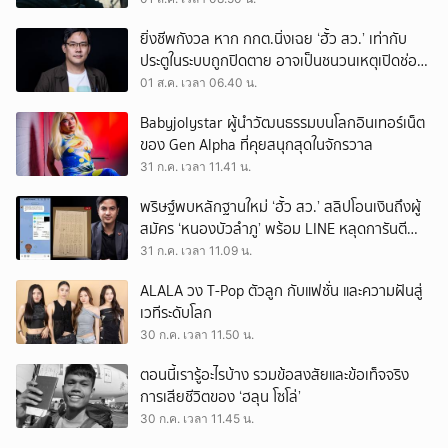
ยิ่งชีพกังวล หาก กกต.นิ่งเฉย ‘ฮั้ว สว.’ เท่ากับ
ประตูในระบบถูกปิดตาย อาจเป็นชนวนเหตุเปิดช่อง
‘ลงถนน’
01 ส.ค. เวลา 06.40 น.
Babyjolystar ผู้นำวัฒนธรรมบนโลกอินเทอร์เน็ต
ของ Gen Alpha ที่คุยสนุกสุดในจักรวาล
31 ก.ค. เวลา 11.41 น.
พริษฐ์พบหลักฐานใหม่ ‘ฮั้ว สว.’ สลิปโอนเงินถึงผู้
สมัคร ‘หนองบัวลำภู’ พร้อม LINE หลุดการันตี
ตำแหน่ง
31 ก.ค. เวลา 11.09 น.
ALALA วง T-Pop ตัวลูก กับแฟชั่น และความฝันสู่
เวทีระดับโลก
30 ก.ค. เวลา 11.50 น.
ตอนนี้เรารู้อะไรบ้าง รวมข้อสงสัยและข้อเท็จจริง
การเสียชีวิตของ ‘ฮลุน โซโล่’
30 ก.ค. เวลา 11.45 น.