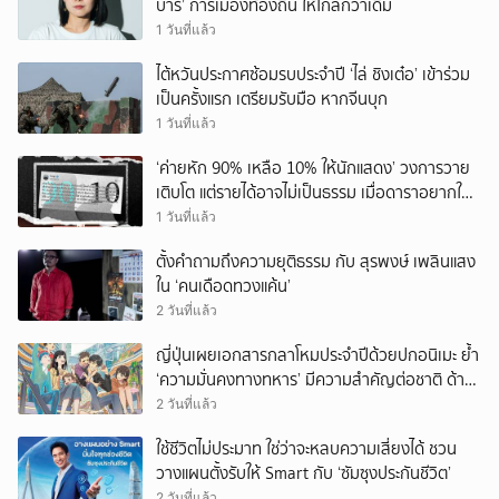
บาร์’ การเมืองท้องถิ่น ให้ไกลกว่าเดิม
1 วันที่แล้ว
ไต้หวันประกาศซ้อมรบประจำปี ‘ไล่ ชิงเต๋อ’ เข้าร่วม
เป็นครั้งแรก เตรียมรับมือ หากจีนบุก
1 วันที่แล้ว
‘ค่ายหัก 90% เหลือ 10% ให้นักแสดง’ วงการวาย
เติบโต แต่รายได้อาจไม่เป็นธรรม เมื่อดาราอยากให้มี
‘สัญญามาตรฐาน’
1 วันที่แล้ว
ตั้งคำถามถึงความยุติธรรม กับ สุรพงษ์ เพลินแสง
ใน ‘คนเดือดทวงแค้น’
2 วันที่แล้ว
ญี่ปุ่นเผยเอกสารกลาโหมประจำปีด้วยปกอนิเมะ ย้ำ
‘ความมั่นคงทางทหาร’ มีความสำคัญต่อชาติ ด้าน
จีนเตือน ขออย่าซ้ำรอยประวัติศาสตร์
2 วันที่แล้ว
ใช้ชีวิตไม่ประมาท ใช่ว่าจะหลบความเสี่ยงได้ ชวน
วางแผนตั้งรับให้ Smart กับ ‘ซัมซุงประกันชีวิต’
2 วันที่แล้ว