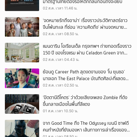
มาตรฐานไทยต้องรอให้ตึกถล่มก่อนถึงจะขยับ
02 ส.ค. เวลา 11.46 น.
‘จดหมายรักถึงอาม่า’ เรื่องราวประวัติศาสตร์ชาว
จีนโพ้นทะเล ที่ซ่อน ‘ความคิดถึง’ ผ่านจดหมาย
‘โพยก๊วน’
02 ส.ค. เวลา 08.50 น.
แมนดาริน โอเรียนเต็ล กรุงเทพฯ ถ่ายทอดเรื่องราว
150 ปี ของโรงแรม ผ่าน Celadon Green จาก
เครื่องศิลาดล
02 ส.ค. เวลา 04.43 น.
ย้อนดู Career Path สุดงดงามของ ‘โน ยุนซอ’
นางเอก The East Palace บัณฑิตศิลปะที่แสดง
เรื่องไหนก็ปัง
02 ส.ค. เวลา 02.50 น.
‘ปัตตานีดีโคตร’ ว่าด้วยเสียงเพลง Zombie ที่ดัง
ขึ้นกลางเมืองในพื้นที่สีแดง
01 ส.ค. เวลา 10.50 น.
จาก Good Time ถึง The Odyssey เบนนี ซาฟดี
คนทำหนังที่ยังมองหา เส้นทางการเล่าเรื่องของตัว
เอง
01 ส.ค. เวลา 08.50 น.