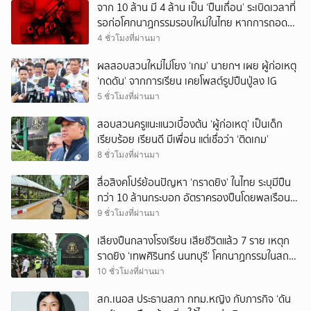
จาก 10 ล้าน มี 4 ล้าน เป็น ‘ปืนเถื่อน’ ระเบิดเวลาที่
รอก่อโศกนาฏกรรมรอบใหม่ในไทย หากการถอดบท
เรียนของรัฐเป็นเพียง ‘ลมปาก’
4 ชั่วโมงที่ผ่านมา
ผลสอบสวนใหม่ไม่โยง ‘เกม’ นายกฯ เผย ผู้ก่อเหตุ
‘กดดัน’ จากการเรียน เคยโพสต์รูปปืนปู่ลง IG
5 ชั่วโมงที่ผ่านมา
สอบสวนครูแนะแนวเบื้องต้น ‘ผู้ก่อเหตุ’ เป็นเด็ก
เรียบร้อย เรียนดี มีเพื่อน แต่เชื่อว่า ‘ติดเกม’
8 ชั่วโมงที่ผ่านมา
สื่อสิงคโปร์ย้อนปัญหา ‘กราดยิง’ ในไทย ระบุมีปืน
กว่า 10 ล้านกระบอก อัตราครองปืนโดยพลเรือน
สูงที่สุดในภูมิภาค
9 ชั่วโมงที่ผ่านมา
เสียงปืนกลางโรงเรียน เสียชีวิตแล้ว 7 ราย เหตุก
ราดยิง ‘เทพศิรินทร์ นนทบุรี’ โศกนาฏกรรมในสถาน
ศึกษา ครั้งที่ 2 ในรอบปี
10 ชั่วโมงที่ผ่านมา
สก.เนอส ประธานสภา กทม.หญิง กับภารกิจ ‘ดัน