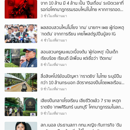
จาก 10 ล้าน มี 4 ล้าน เป็น ‘ปืนเถื่อน’ ระเบิดเวลาที่
รอก่อโศกนาฏกรรมรอบใหม่ในไทย หากการถอดบท
เรียนของรัฐเป็นเพียง ‘ลมปาก’
3 ชั่วโมงที่ผ่านมา
ผลสอบสวนใหม่ไม่โยง ‘เกม’ นายกฯ เผย ผู้ก่อเหตุ
‘กดดัน’ จากการเรียน เคยโพสต์รูปปืนปู่ลง IG
4 ชั่วโมงที่ผ่านมา
สอบสวนครูแนะแนวเบื้องต้น ‘ผู้ก่อเหตุ’ เป็นเด็ก
เรียบร้อย เรียนดี มีเพื่อน แต่เชื่อว่า ‘ติดเกม’
8 ชั่วโมงที่ผ่านมา
สื่อสิงคโปร์ย้อนปัญหา ‘กราดยิง’ ในไทย ระบุมีปืน
กว่า 10 ล้านกระบอก อัตราครองปืนโดยพลเรือน
สูงที่สุดในภูมิภาค
9 ชั่วโมงที่ผ่านมา
เสียงปืนกลางโรงเรียน เสียชีวิตแล้ว 7 ราย เหตุก
ราดยิง ‘เทพศิรินทร์ นนทบุรี’ โศกนาฏกรรมในสถาน
ศึกษา ครั้งที่ 2 ในรอบปี
9 ชั่วโมงที่ผ่านมา
สก.เนอส ประธานสภา กทม.หญิง กับภารกิจ ‘ดัน