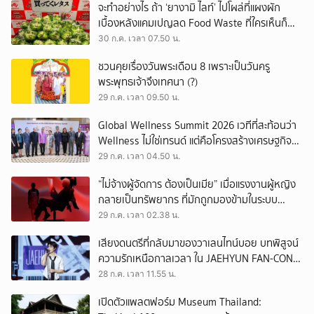
จะทำอย่างไร ถ้า ‘ยางามิ ไลท์’ ไปโผล่ที่แผงผัก
เบื้องหลังแคมเปญลด Food Waste ที่ใครเห็นก็
ต้องหันมอง
30 ก.ค. เวลา 07.50 น.
ชวนคุยเรื่องวันพระเดือน 8 เพราะเป็นวันครู
พระพุทธเจ้าจึงเทศนา (?)
29 ก.ค. เวลา 09.50 น.
Global Wellness Summit 2026 เวทีที่สะท้อนว่า
Wellness ไม่ใช่เทรนด์ แต่คือโครงสร้างเศรษฐกิจ
ใหม่ของโลก
29 ก.ค. เวลา 04.50 น.
“ไม่จ้างผู้จัดการ ต้องเป็นเมีย” เมื่อแรงงานผู้หญิง
กลายเป็นทรัพยากร ที่มักถูกมองข้ามในระบบ
เศรษฐกิจแรงงาน
29 ก.ค. เวลา 02.38 น.
เสียงดนตรีที่กลับมาของวาเลนไทน์บอย บทพิสูจน์
ความรักเหนือกาลเวลา ใน JAEHYUN FAN-CON
TOUR
28 ก.ค. เวลา 11.55 น.
เปิดตัวแพลตฟอร์ม Museum Thailand: