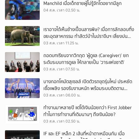
Manchild เมื่อเด็กชายผู้ไม่รู้จักโตอยากมีลูก
04 ส.ค. เวลา 02.50 น.
เราอาจได้เห็นช้างเปื้อนสารพิษ? เมื่อการลักลอบทิ้ง
ขยะอุตสาหกรรม ทำสัตว์ป่าในปราจีนฯ เสี่ยงปน
เปื้อน
03 ส.ค. เวลา 11.25 น.
ถอดบทเรียนจากวิกฤต ‘ผู้ดูแล (Caregiver)’ ยก
ระดับระบบการดูแล ให้กลายเป็น ‘วาระแห่งชาติ’
03 ส.ค. เวลา 07.50 น.
บางกอกโคมัตสุเซลส์ เปิดตัวรถขุดรุ่นใหม่ ประหยัด
เชื้อเพลิง รองรับงานหนัก พร้อมระบบติดตาม
เครื่องจักรผ่านดาวเทียม
03 ส.ค. เวลา 06.00 น.
ทำงานมาหลายปี แต่ได้เงินน้อยกว่า First Jobber
ทำไมการทำงานที่เดิมนานๆ ถึงเงินน้อย?
03 ส.ค. เวลา 02.50 น.
IF และ EF เหล็ก 2 เส้นที่หน้าตาเหมือนกัน เมื่อ