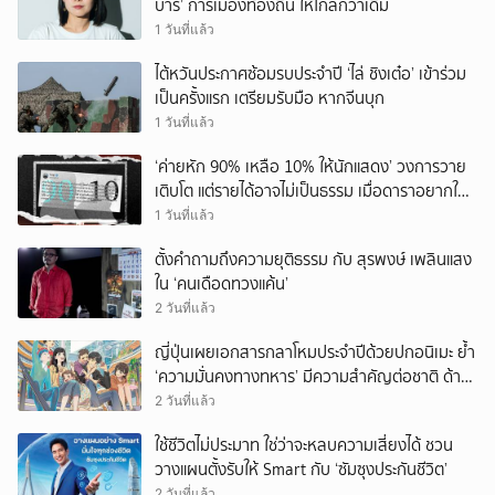
บาร์’ การเมืองท้องถิ่น ให้ไกลกว่าเดิม
1 วันที่แล้ว
ไต้หวันประกาศซ้อมรบประจำปี ‘ไล่ ชิงเต๋อ’ เข้าร่วม
เป็นครั้งแรก เตรียมรับมือ หากจีนบุก
1 วันที่แล้ว
‘ค่ายหัก 90% เหลือ 10% ให้นักแสดง’ วงการวาย
เติบโต แต่รายได้อาจไม่เป็นธรรม เมื่อดาราอยากให้มี
‘สัญญามาตรฐาน’
1 วันที่แล้ว
ตั้งคำถามถึงความยุติธรรม กับ สุรพงษ์ เพลินแสง
ใน ‘คนเดือดทวงแค้น’
2 วันที่แล้ว
ญี่ปุ่นเผยเอกสารกลาโหมประจำปีด้วยปกอนิเมะ ย้ำ
‘ความมั่นคงทางทหาร’ มีความสำคัญต่อชาติ ด้าน
จีนเตือน ขออย่าซ้ำรอยประวัติศาสตร์
2 วันที่แล้ว
ใช้ชีวิตไม่ประมาท ใช่ว่าจะหลบความเสี่ยงได้ ชวน
วางแผนตั้งรับให้ Smart กับ ‘ซัมซุงประกันชีวิต’
2 วันที่แล้ว