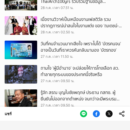
ThaiArch100yrs รวบรวมฐานข้อมูล
สถาปัตยกรรม 100 ปีภาคเหนือ มุ่งขับเคลื่อน
28 ก.ค. เวลา 07.51 น.
Heritage Economy
เมื่องานวิวาห์เป็นเหมือนงานเฟสติวัล รวม
ปรากฏการณ์น่าสนใจในงานแต่ง ของ ‘ณเดชน์-
ญาญ่า’ ทั้ง 3 ครั้ง
28 ก.ค. เวลา 02.50 น.
วันที่คนจำนวนมากเสียใจ เพราะไม่ได้ ‘บัตรคนจน’
อาจเป็นวันที่เราควรหันกลับมามอง ‘บัตรทอง’
27 ก.ค. เวลา 11.50 น.
ถามใจ ‘ผู้มีอำนาจ’ จะปล่อยให้การโกงเลือก สว.
ทำลายทุกระบบของประเทศนี้จริงหรือ
27 ก.ค. เวลา 09.50 น.
รู้จัก สรณ บุญใบชัยพฤกษ์ ประธาน กสทช. ผู้
ยืนยันไม่ออกจากตำแหน่ง จนกว่าจะมีพระบรม
ราชโองการโปรดเกล้าฯ
27 ก.ค. เวลา 09.50 น.
แชร์
บ้านร้อน แต่ไม่อยากออกไปไหน รวมวิธีช่วยให้ที่อยู่
อาศัยเย็นลง อยู่สบาย และประหยัดไฟ
27 ก.ค. เวลา 03.08 น.