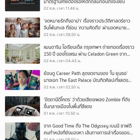
มาตรฐานไทยต้องรอให้ตึกถล่มก่อนถึงจะขยับ
02 ส.ค. เวลา 11.46 น.
‘จดหมายรักถึงอาม่า’ เรื่องราวประวัติศาสตร์ชาว
จีนโพ้นทะเล ที่ซ่อน ‘ความคิดถึง’ ผ่านจดหมาย
‘โพยก๊วน’
02 ส.ค. เวลา 08.50 น.
แมนดาริน โอเรียนเต็ล กรุงเทพฯ ถ่ายทอดเรื่องราว
150 ปี ของโรงแรม ผ่าน Celadon Green จาก
เครื่องศิลาดล
02 ส.ค. เวลา 04.43 น.
ย้อนดู Career Path สุดงดงามของ ‘โน ยุนซอ’
นางเอก The East Palace บัณฑิตศิลปะที่แสดง
เรื่องไหนก็ปัง
02 ส.ค. เวลา 02.50 น.
‘ปัตตานีดีโคตร’ ว่าด้วยเสียงเพลง Zombie ที่ดัง
ขึ้นกลางเมืองในพื้นที่สีแดง
01 ส.ค. เวลา 10.50 น.
จาก Good Time ถึง The Odyssey เบนนี ซาฟดี
คนทำหนังที่ยังมองหา เส้นทางการเล่าเรื่องของตัว
เอง
01 ส.ค. เวลา 08.50 น.