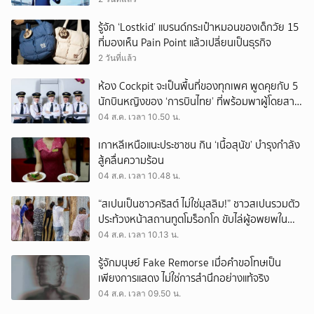
รู้จัก ‘Lostkid’ แบรนด์กระเป๋าหมอนของเด็กวัย 15
ที่มองเห็น Pain Point แล้วเปลี่ยนเป็นธุรกิจ
2 วันที่แล้ว
ห้อง Cockpit จะเป็นพื้นที่ของทุกเพศ พูดคุยกับ 5
นักบินหญิงของ ‘การบินไทย’ ที่พร้อมพาผู้โดยสาร
บินไปทั่วโลก
04 ส.ค. เวลา 10.50 น.
เกาหลีเหนือแนะประชาชน กิน ‘เนื้อสุนัข’ บำรุงกำลัง
สู้คลื่นความร้อน
04 ส.ค. เวลา 10.48 น.
“สเปนเป็นชาวคริสต์ ไม่ใช่มุสลิม!” ชาวสเปนรวมตัว
ประท้วงหน้าสถานทูตโมร็อกโก ขับไล่ผู้อพยพใน
เมืองเซวตาออกนอกประเทศ
04 ส.ค. เวลา 10.13 น.
รู้จักมนุษย์ Fake Remorse เมื่อคำขอโทษเป็น
เพียงการแสดง ไม่ใช่การสำนึกอย่างแท้จริง
04 ส.ค. เวลา 09.50 น.