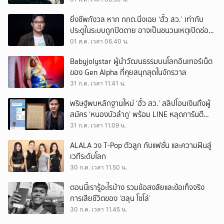
ยิ่งชีพกังวล หาก กกต.นิ่งเฉย ‘ฮั้ว สว.’ เท่ากับ
ประตูในระบบถูกปิดตาย อาจเป็นชนวนเหตุเปิดช่อง
‘ลงถนน’
01 ส.ค. เวลา 06.40 น.
Babyjolystar ผู้นำวัฒนธรรมบนโลกอินเทอร์เน็ต
ของ Gen Alpha ที่คุยสนุกสุดในจักรวาล
31 ก.ค. เวลา 11.41 น.
พริษฐ์พบหลักฐานใหม่ ‘ฮั้ว สว.’ สลิปโอนเงินถึงผู้
สมัคร ‘หนองบัวลำภู’ พร้อม LINE หลุดการันตี
ตำแหน่ง
31 ก.ค. เวลา 11.09 น.
ALALA วง T-Pop ตัวลูก กับแฟชั่น และความฝันสู่
เวทีระดับโลก
30 ก.ค. เวลา 11.50 น.
ตอนนี้เรารู้อะไรบ้าง รวมข้อสงสัยและข้อเท็จจริง
การเสียชีวิตของ ‘ฮลุน โซโล่’
30 ก.ค. เวลา 11.45 น.