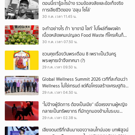
ตอนนี้เรารู้อะไรบ้าง รวมข้อสงสัยและข้อเท็จจริง
การเสียชีวิตของ ‘ฮลุน โซโล่’
30 ก.ค. เวลา 11.45 น.
จะทำอย่างไร ถ้า ‘ยางามิ ไลท์’ ไปโผล่ที่แผงผัก
เบื้องหลังแคมเปญลด Food Waste ที่ใครเห็นก็
ต้องหันมอง
30 ก.ค. เวลา 07.50 น.
ชวนคุยเรื่องวันพระเดือน 8 เพราะเป็นวันครู
พระพุทธเจ้าจึงเทศนา (?)
29 ก.ค. เวลา 09.50 น.
Global Wellness Summit 2026 เวทีที่สะท้อนว่า
Wellness ไม่ใช่เทรนด์ แต่คือโครงสร้างเศรษฐกิจ
ใหม่ของโลก
29 ก.ค. เวลา 04.50 น.
“ไม่จ้างผู้จัดการ ต้องเป็นเมีย” เมื่อแรงงานผู้หญิง
กลายเป็นทรัพยากร ที่มักถูกมองข้ามในระบบ
เศรษฐกิจแรงงาน
29 ก.ค. เวลา 02.38 น.
เสียงดนตรีที่กลับมาของวาเลนไทน์บอย บทพิสูจน์