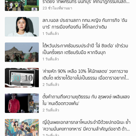
ราดยิง ‘เทพศิรินทร์ นนทบุรี’ โศกนาฏกรรมในสถาน
ศึกษา ครั้งที่ 2 ในรอบปี
23 ชั่วโมงที่ผ่านมา
สก.เนอส ประธานสภา กทม.หญิง กับภารกิจ ‘ดัน
บาร์’ การเมืองท้องถิ่น ให้ไกลกว่าเดิม
1 วันที่แล้ว
ไต้หวันประกาศซ้อมรบประจำปี ‘ไล่ ชิงเต๋อ’ เข้าร่วม
เป็นครั้งแรก เตรียมรับมือ หากจีนบุก
1 วันที่แล้ว
‘ค่ายหัก 90% เหลือ 10% ให้นักแสดง’ วงการวาย
เติบโต แต่รายได้อาจไม่เป็นธรรม เมื่อดาราอยากให้มี
‘สัญญามาตรฐาน’
2 วันที่แล้ว
ตั้งคำถามถึงความยุติธรรม กับ สุรพงษ์ เพลินแสง
ใน ‘คนเดือดทวงแค้น’
2 วันที่แล้ว
ญี่ปุ่นเผยเอกสารกลาโหมประจำปีด้วยปกอนิเมะ ย้ำ
‘ความมั่นคงทางทหาร’ มีความสำคัญต่อชาติ ด้าน
จีนเตือน ขออย่าซ้ำรอยประวัติศาสตร์
2 วันที่แล้ว