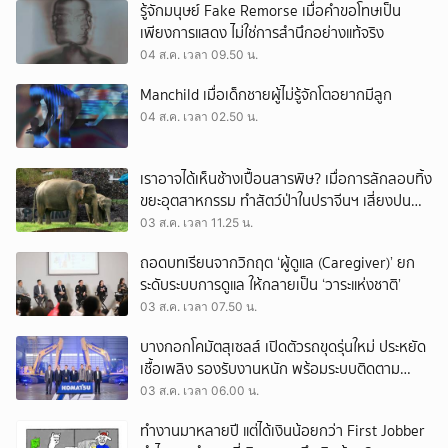
รู้จักมนุษย์ Fake Remorse เมื่อคำขอโทษเป็น
เพียงการแสดง ไม่ใช่การสำนึกอย่างแท้จริง
04 ส.ค. เวลา 09.50 น.
Manchild เมื่อเด็กชายผู้ไม่รู้จักโตอยากมีลูก
04 ส.ค. เวลา 02.50 น.
เราอาจได้เห็นช้างเปื้อนสารพิษ? เมื่อการลักลอบทิ้ง
ขยะอุตสาหกรรม ทำสัตว์ป่าในปราจีนฯ เสี่ยงปน
เปื้อน
03 ส.ค. เวลา 11.25 น.
ถอดบทเรียนจากวิกฤต ‘ผู้ดูแล (Caregiver)’ ยก
ระดับระบบการดูแล ให้กลายเป็น ‘วาระแห่งชาติ’
03 ส.ค. เวลา 07.50 น.
บางกอกโคมัตสุเซลส์ เปิดตัวรถขุดรุ่นใหม่ ประหยัด
เชื้อเพลิง รองรับงานหนัก พร้อมระบบติดตาม
เครื่องจักรผ่านดาวเทียม
03 ส.ค. เวลา 06.00 น.
ทำงานมาหลายปี แต่ได้เงินน้อยกว่า First Jobber