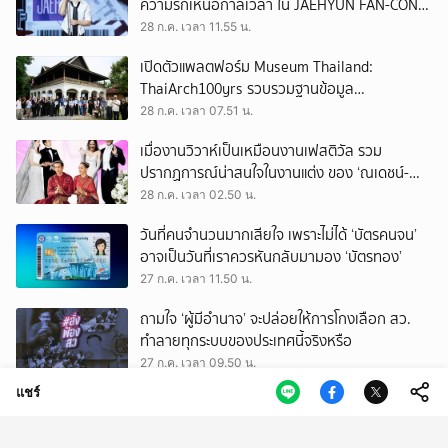
ความรักเหนือกาลเวลา ใน JAEHYUN FAN-CON
TOUR
28 ก.ค. เวลา 11.55 น.
เปิดตัวแพลตฟอร์ม Museum Thailand:
ThaiArch100yrs รวบรวมฐานข้อมูล
สถาปัตยกรรม 100 ปีภาคเหนือ มุ่งขับเคลื่อน
28 ก.ค. เวลา 07.51 น.
Heritage Economy
เมื่องานวิวาห์เป็นเหมือนงานเฟสติวัล รวม
ปรากฏการณ์น่าสนใจในงานแต่ง ของ ‘ณเดชน์-
ญาญ่า’ ทั้ง 3 ครั้ง
28 ก.ค. เวลา 02.50 น.
วันที่คนจำนวนมากเสียใจ เพราะไม่ได้ ‘บัตรคนจน’
อาจเป็นวันที่เราควรหันกลับมามอง ‘บัตรทอง’
27 ก.ค. เวลา 11.50 น.
ถามใจ ‘ผู้มีอำนาจ’ จะปล่อยให้การโกงเลือก สว.
ทำลายทุกระบบของประเทศนี้จริงหรือ
27 ก.ค. เวลา 09.50 น.
แชร์
รู้จัก สรณ บุญใบชัยพฤกษ์ ประธาน กสทช. ผู้
ยืนยันไม่ออกจากตำแหน่ง จนกว่าจะมีพระบรม
ราชโองการโปรดเกล้าฯ
27 ก.ค. เวลา 09.50 น.