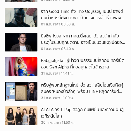
จาก Good Time ถึง The Odyssey เบนนี ซาฟดี
คนทำหนังที่ยังมองหา เส้นทางการเล่าเรื่องของตัว
เอง
01 ส.ค. เวลา 08.50 น.
ยิ่งชีพกังวล หาก กกต.นิ่งเฉย ‘ฮั้ว สว.’ เท่ากับ
ประตูในระบบถูกปิดตาย อาจเป็นชนวนเหตุเปิดช่อง
‘ลงถนน’
01 ส.ค. เวลา 06.40 น.
Babyjolystar ผู้นำวัฒนธรรมบนโลกอินเทอร์เน็ต
ของ Gen Alpha ที่คุยสนุกสุดในจักรวาล
31 ก.ค. เวลา 11.41 น.
พริษฐ์พบหลักฐานใหม่ ‘ฮั้ว สว.’ สลิปโอนเงินถึงผู้
สมัคร ‘หนองบัวลำภู’ พร้อม LINE หลุดการันตี
ตำแหน่ง
31 ก.ค. เวลา 11.09 น.
ALALA วง T-Pop ตัวลูก กับแฟชั่น และความฝันสู่
เวทีระดับโลก
30 ก.ค. เวลา 11.50 น.