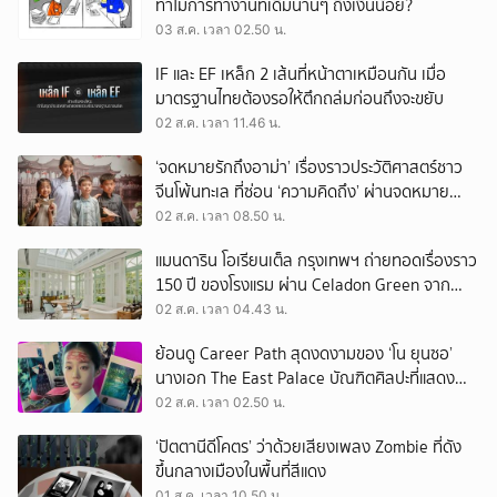
ทำไมการทำงานที่เดิมนานๆ ถึงเงินน้อย?
03 ส.ค. เวลา 02.50 น.
IF และ EF เหล็ก 2 เส้นที่หน้าตาเหมือนกัน เมื่อ
มาตรฐานไทยต้องรอให้ตึกถล่มก่อนถึงจะขยับ
02 ส.ค. เวลา 11.46 น.
‘จดหมายรักถึงอาม่า’ เรื่องราวประวัติศาสตร์ชาว
จีนโพ้นทะเล ที่ซ่อน ‘ความคิดถึง’ ผ่านจดหมาย
‘โพยก๊วน’
02 ส.ค. เวลา 08.50 น.
แมนดาริน โอเรียนเต็ล กรุงเทพฯ ถ่ายทอดเรื่องราว
150 ปี ของโรงแรม ผ่าน Celadon Green จาก
เครื่องศิลาดล
02 ส.ค. เวลา 04.43 น.
ย้อนดู Career Path สุดงดงามของ ‘โน ยุนซอ’
นางเอก The East Palace บัณฑิตศิลปะที่แสดง
เรื่องไหนก็ปัง
02 ส.ค. เวลา 02.50 น.
‘ปัตตานีดีโคตร’ ว่าด้วยเสียงเพลง Zombie ที่ดัง
ขึ้นกลางเมืองในพื้นที่สีแดง
01 ส.ค. เวลา 10.50 น.