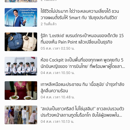
ใช้ชีวิตไม่ประมาท ใช่ว่าจะหลบความเสี่ยงได้ ชวน
วางแผนตั้งรับให้ Smart กับ ‘ซัมซุงประกันชีวิต’
2 วันที่แล้ว
รู้จัก ‘Lostkid’ แบรนด์กระเป๋าหมอนของเด็กวัย 15
ที่มองเห็น Pain Point แล้วเปลี่ยนเป็นธุรกิจ
05 ส.ค. เวลา 02.50 น.
ห้อง Cockpit จะเป็นพื้นที่ของทุกเพศ พูดคุยกับ 5
นักบินหญิงของ ‘การบินไทย’ ที่พร้อมพาผู้โดยสาร
บินไปทั่วโลก
04 ส.ค. เวลา 10.50 น.
เกาหลีเหนือแนะประชาชน กิน ‘เนื้อสุนัข’ บำรุงกำลัง
สู้คลื่นความร้อน
04 ส.ค. เวลา 10.48 น.
“สเปนเป็นชาวคริสต์ ไม่ใช่มุสลิม!” ชาวสเปนรวมตัว
ประท้วงหน้าสถานทูตโมร็อกโก ขับไล่ผู้อพยพใน
เมืองเซวตาออกนอกประเทศ
04 ส.ค. เวลา 10.13 น.