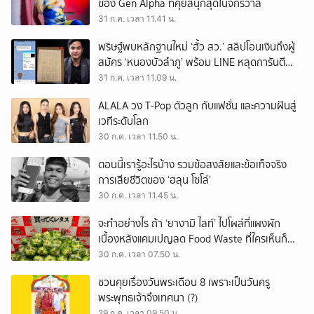
ของ Gen Alpha ที่คุยสนุกสุดในจักรวาล
31 ก.ค. เวลา 11.41 น.
พริษฐ์พบหลักฐานใหม่ ‘ฮั้ว สว.’ สลิปโอนเงินถึงผู้
สมัคร ‘หนองบัวลำภู’ พร้อม LINE หลุดการันตี
ตำแหน่ง
31 ก.ค. เวลา 11.09 น.
ALALA วง T-Pop ตัวลูก กับแฟชั่น และความฝันสู่
เวทีระดับโลก
30 ก.ค. เวลา 11.50 น.
ตอนนี้เรารู้อะไรบ้าง รวมข้อสงสัยและข้อเท็จจริง
การเสียชีวิตของ ‘ฮลุน โซโล่’
30 ก.ค. เวลา 11.45 น.
จะทำอย่างไร ถ้า ‘ยางามิ ไลท์’ ไปโผล่ที่แผงผัก
เบื้องหลังแคมเปญลด Food Waste ที่ใครเห็นก็
ต้องหันมอง
30 ก.ค. เวลา 07.50 น.
ชวนคุยเรื่องวันพระเดือน 8 เพราะเป็นวันครู
พระพุทธเจ้าจึงเทศนา (?)
29 ก.ค. เวลา 09.50 น.