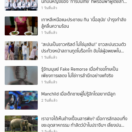
นักบินหญิงของ ‘การบินไทย’ ที่พร้อมพาผู้โดยสาร
บินไปทั่วโลก
1 วันที่แล้ว
เกาหลีเหนือแนะประชาชน กิน ‘เนื้อสุนัข’ บำรุงกำลัง
สู้คลื่นความร้อน
1 วันที่แล้ว
“สเปนเป็นชาวคริสต์ ไม่ใช่มุสลิม!” ชาวสเปนรวมตัว
ประท้วงหน้าสถานทูตโมร็อกโก ขับไล่ผู้อพยพใน
เมืองเซวตาออกนอกประเทศ
1 วันที่แล้ว
รู้จักมนุษย์ Fake Remorse เมื่อคำขอโทษเป็น
เพียงการแสดง ไม่ใช่การสำนึกอย่างแท้จริง
1 วันที่แล้ว
Manchild เมื่อเด็กชายผู้ไม่รู้จักโตอยากมีลูก
2 วันที่แล้ว
เราอาจได้เห็นช้างเปื้อนสารพิษ? เมื่อการลักลอบทิ้ง
ขยะอุตสาหกรรม ทำสัตว์ป่าในปราจีนฯ เสี่ยงปน
เปื้อน
2 วันที่แล้ว