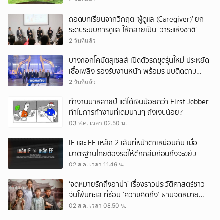
ถอดบทเรียนจากวิกฤต ‘ผู้ดูแล (Caregiver)’ ยก
ระดับระบบการดูแล ให้กลายเป็น ‘วาระแห่งชาติ’
2 วันที่แล้ว
บางกอกโคมัตสุเซลส์ เปิดตัวรถขุดรุ่นใหม่ ประหยัด
เชื้อเพลิง รองรับงานหนัก พร้อมระบบติดตาม
เครื่องจักรผ่านดาวเทียม
2 วันที่แล้ว
ทำงานมาหลายปี แต่ได้เงินน้อยกว่า First Jobber
ทำไมการทำงานที่เดิมนานๆ ถึงเงินน้อย?
03 ส.ค. เวลา 02.50 น.
IF และ EF เหล็ก 2 เส้นที่หน้าตาเหมือนกัน เมื่อ
มาตรฐานไทยต้องรอให้ตึกถล่มก่อนถึงจะขยับ
02 ส.ค. เวลา 11.46 น.
‘จดหมายรักถึงอาม่า’ เรื่องราวประวัติศาสตร์ชาว
จีนโพ้นทะเล ที่ซ่อน ‘ความคิดถึง’ ผ่านจดหมาย
‘โพยก๊วน’
02 ส.ค. เวลา 08.50 น.