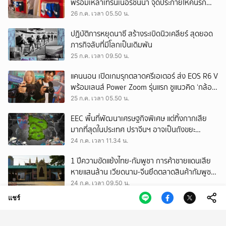
พร้อมเหล่าเทรนเนอร์ชั้นนำ จุดประกายให้คนรัก
สุขภาพ ผ่านแนวคิด ‘Yet’
26 ก.ค. เวลา 05.50 น.
ปฏิบัติการหยุดนาซี สร้างระเบิดนิวเคลียร์ สุดยอด
ภารกิจลับที่มีโลกเป็นเดิมพัน
25 ก.ค. เวลา 09.50 น.
แคนนอน เปิดเกมรุกตลาดครีเอเตอร์ ส่ง EOS R6 V
พร้อมเลนส์ Power Zoom รุ่นแรก ชูแนวคิด ‘กล้อง
เดียว เอา(ทุก)เรื่อง’
25 ก.ค. เวลา 05.50 น.
EEC พื้นที่พัฒนาเศรษฐกิจพิเศษ แต่ทิ้งกากเสีย
มากที่สุดในประเทศ ปราจีนฯ อาจเป็นถังขยะ
อุตสาหกรรมใบใหม่?
24 ก.ค. เวลา 11.34 น.
1 ปีความขัดแย้งไทย-กัมพูชา การค้าชายแดนเสีย
หายแสนล้าน เวียดนาม-จีนยึดตลาดสินค้ากัมพูชา
ทดแทนสินค้าไทย
24 ก.ค. เวลา 09.50 น.
แชร์
สงครามนอกสนามรบ เมื่อ ‘อิสราเอล’ ใช้กฎหมาย
และระบบการศึกษา ต่อสู้อัตลักษณ์ของชาว
ปาเลสไตน์
23 ก.ค. เวลา 11.53 น.