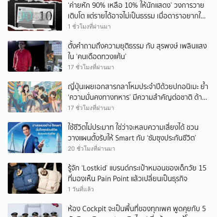
‘ค่ายหัก 90% เหลือ 10% ให้นักแสดง’ วงการวาย
เติบโต แต่รายได้อาจไม่เป็นธรรม เมื่อดาราอยากให้มี
‘สัญญามาตรฐาน’
1 ชั่วโมงที่ผ่านมา
ตั้งคำถามถึงความยุติธรรม กับ สุรพงษ์ เพลินแสง
ใน ‘คนเดือดทวงแค้น’
17 ชั่วโมงที่ผ่านมา
ญี่ปุ่นเผยเอกสารกลาโหมประจำปีด้วยปกอนิเมะ ย้ำ
‘ความมั่นคงทางทหาร’ มีความสำคัญต่อชาติ ด้าน
จีนเตือน ขออย่าซ้ำรอยประวัติศาสตร์
17 ชั่วโมงที่ผ่านมา
ใช้ชีวิตไม่ประมาท ใช่ว่าจะหลบความเสี่ยงได้ ชวน
วางแผนตั้งรับให้ Smart กับ ‘ซัมซุงประกันชีวิต’
20 ชั่วโมงที่ผ่านมา
รู้จัก ‘Lostkid’ แบรนด์กระเป๋าหมอนของเด็กวัย 15
ที่มองเห็น Pain Point แล้วเปลี่ยนเป็นธุรกิจ
1 วันที่แล้ว
ห้อง Cockpit จะเป็นพื้นที่ของทุกเพศ พูดคุยกับ 5