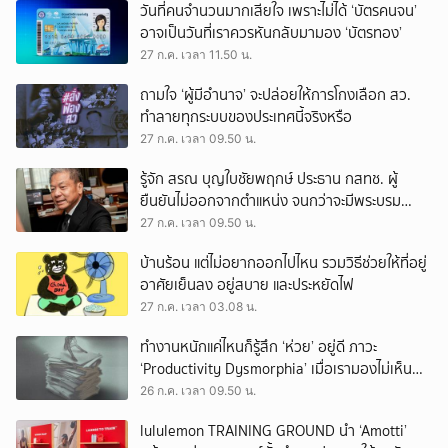
วันที่คนจำนวนมากเสียใจ เพราะไม่ได้ ‘บัตรคนจน’
อาจเป็นวันที่เราควรหันกลับมามอง ‘บัตรทอง’
27 ก.ค. เวลา 11.50 น.
ถามใจ ‘ผู้มีอำนาจ’ จะปล่อยให้การโกงเลือก สว.
ทำลายทุกระบบของประเทศนี้จริงหรือ
27 ก.ค. เวลา 09.50 น.
รู้จัก สรณ บุญใบชัยพฤกษ์ ประธาน กสทช. ผู้
ยืนยันไม่ออกจากตำแหน่ง จนกว่าจะมีพระบรม
ราชโองการโปรดเกล้าฯ
27 ก.ค. เวลา 09.50 น.
บ้านร้อน แต่ไม่อยากออกไปไหน รวมวิธีช่วยให้ที่อยู่
อาศัยเย็นลง อยู่สบาย และประหยัดไฟ
27 ก.ค. เวลา 03.08 น.
ทำงานหนักแค่ไหนก็รู้สึก ‘ห่วย’ อยู่ดี ภาวะ
‘Productivity Dysmorphia’ เมื่อเรามองไม่เห็น
ความสำเร็จของตัวเอง
26 ก.ค. เวลา 09.50 น.
lululemon TRAINING GROUND นำ ‘Amotti’