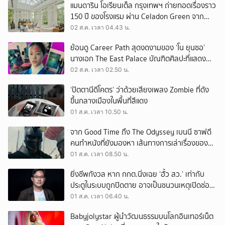
แมนดาริน โอเรียนเต็ล กรุงเทพฯ ถ่ายทอดเรื่องราว
150 ปี ของโรงแรม ผ่าน Celadon Green จาก
เครื่องศิลาดล
02 ส.ค. เวลา 04.43 น.
ย้อนดู Career Path สุดงดงามของ ‘โน ยุนซอ’
นางเอก The East Palace บัณฑิตศิลปะที่แสดง
เรื่องไหนก็ปัง
02 ส.ค. เวลา 02.50 น.
‘ปัตตานีดีโคตร’ ว่าด้วยเสียงเพลง Zombie ที่ดัง
ขึ้นกลางเมืองในพื้นที่สีแดง
01 ส.ค. เวลา 10.50 น.
จาก Good Time ถึง The Odyssey เบนนี ซาฟดี
คนทำหนังที่ยังมองหา เส้นทางการเล่าเรื่องของตัว
เอง
01 ส.ค. เวลา 08.50 น.
ยิ่งชีพกังวล หาก กกต.นิ่งเฉย ‘ฮั้ว สว.’ เท่ากับ
ประตูในระบบถูกปิดตาย อาจเป็นชนวนเหตุเปิดช่อง
‘ลงถนน’
01 ส.ค. เวลา 06.40 น.
Babyjolystar ผู้นำวัฒนธรรมบนโลกอินเทอร์เน็ต