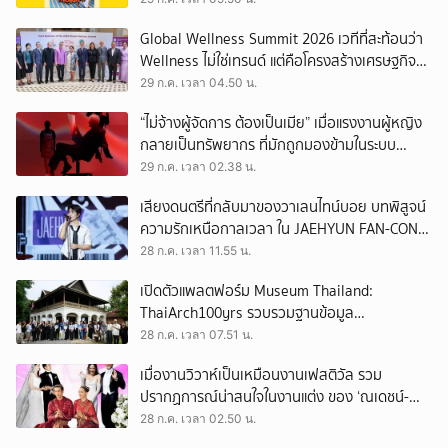
Global Wellness Summit 2026 เวทีที่สะท้อนว่า
Wellness ไม่ใช่เทรนด์ แต่คือโครงสร้างเศรษฐกิจ
ใหม่ของโลก
29 ก.ค. เวลา 04.50 น.
“ไม่จ้างผู้จัดการ ต้องเป็นเมีย” เมื่อแรงงานผู้หญิง
กลายเป็นทรัพยากร ที่มักถูกมองข้ามในระบบ
เศรษฐกิจแรงงาน
29 ก.ค. เวลา 02.38 น.
เสียงดนตรีที่กลับมาของวาเลนไทน์บอย บทพิสูจน์
ความรักเหนือกาลเวลา ใน JAEHYUN FAN-CON
TOUR
28 ก.ค. เวลา 11.55 น.
เปิดตัวแพลตฟอร์ม Museum Thailand:
ThaiArch100yrs รวบรวมฐานข้อมูล
สถาปัตยกรรม 100 ปีภาคเหนือ มุ่งขับเคลื่อน
28 ก.ค. เวลา 07.51 น.
Heritage Economy
เมื่องานวิวาห์เป็นเหมือนงานเฟสติวัล รวม
ปรากฏการณ์น่าสนใจในงานแต่ง ของ ‘ณเดชน์-
ญาญ่า’ ทั้ง 3 ครั้ง
28 ก.ค. เวลา 02.50 น.