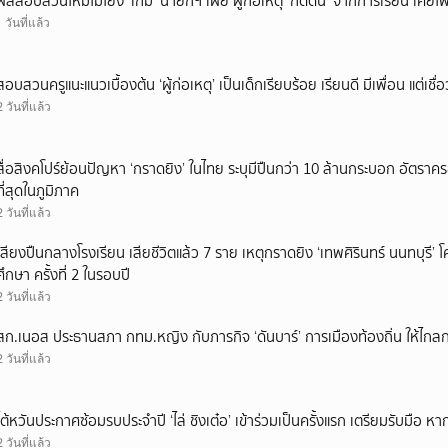
ผลสอบสวนใหม่ไม่โยง ‘เกม’ นายกฯ เผย ผู้ก่อเหตุ ‘กดดัน’ จากการเรียน เคยโพส
1 วันที่แล้ว
สอบสวนครูแนะแนวเบื้องต้น ‘ผู้ก่อเหตุ’ เป็นเด็กเรียบร้อย เรียนดี มีเพื่อน แต่เชื่อ
2 วันที่แล้ว
สื่อสิงคโปร์ย้อนปัญหา ‘กราดยิง’ ในไทย ระบุมีปืนกว่า 10 ล้านกระบอก อัตรา
ที่สุดในภูมิภาค
2 วันที่แล้ว
เสียงปืนกลางโรงเรียน เสียชีวิตแล้ว 7 ราย เหตุกราดยิง ‘เทพศิรินทร์ นนทบุร
ศึกษา ครั้งที่ 2 ในรอบปี
2 วันที่แล้ว
สก.เนอส ประธานสภา กทม.หญิง กับภารกิจ ‘ดันบาร์’ การเมืองท้องถิ่น ให้ไกลก
2 วันที่แล้ว
ไต้หวันประกาศซ้อมรบประจำปี ‘ไล่ ชิงเต๋อ’ เข้าร่วมเป็นครั้งแรก เตรียมรับมือ หา
2 วันที่แล้ว