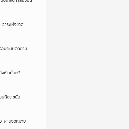
ในปราจีนฯ เสี่ยงปน
‘วาระแห่งชาติ’
พร้อมระบบติดตาม
ึงเงินน้อย?
่อนถึงจะขยับ
ถึง’ ผ่านจดหมาย