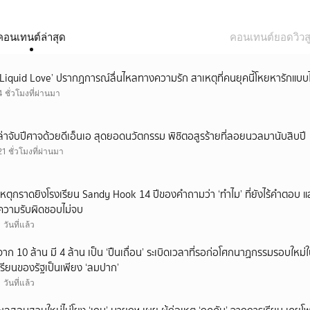
คอนเทนต์ล่าสุด
คอนเทนต์ยอดวิวสู
‘Liquid Love’ ปรากฏการณ์ลื่นไหลทางความรัก สาเหตุที่คนยุคนี้โหยหารักแบบไ
4 ชั่วโมงที่ผ่านมา
ล่าจับปีศาจด้วยดีเอ็นเอ สุดยอดนวัตกรรม พิชิตอสูรร้ายที่ลอยนวลมานับสิบปี
21 ชั่วโมงที่ผ่านมา
เหตุกราดยิงโรงเรียน Sandy Hook 14 ปีของคำถามว่า ‘ทำไม’ ที่ยังไร้คำตอบ 
ความรับผิดชอบไม่จบ
1 วันที่แล้ว
จาก 10 ล้าน มี 4 ล้าน เป็น ‘ปืนเถื่อน’ ระเบิดเวลาที่รอก่อโศกนาฏกรรมรอบใ
เรียนของรัฐเป็นเพียง ‘ลมปาก’
1 วันที่แล้ว