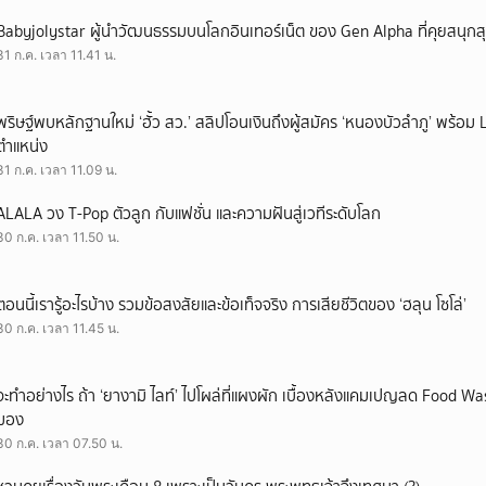
Babyjolystar ผู้นำวัฒนธรรมบนโลกอินเทอร์เน็ต ของ Gen Alpha ที่คุยสนุกส
31 ก.ค. เวลา 11.41 น.
พริษฐ์พบหลักฐานใหม่ ‘ฮั้ว สว.’ สลิปโอนเงินถึงผู้สมัคร ‘หนองบัวลำภู’ พร้อม 
ตำแหน่ง
31 ก.ค. เวลา 11.09 น.
ALALA วง T-Pop ตัวลูก กับแฟชั่น และความฝันสู่เวทีระดับโลก
30 ก.ค. เวลา 11.50 น.
ตอนนี้เรารู้อะไรบ้าง รวมข้อสงสัยและข้อเท็จจริง การเสียชีวิตของ ‘ฮลุน โซโล่’
30 ก.ค. เวลา 11.45 น.
จะทำอย่างไร ถ้า ‘ยางามิ ไลท์’ ไปโผล่ที่แผงผัก เบื้องหลังแคมเปญลด Food Wast
มอง
30 ก.ค. เวลา 07.50 น.