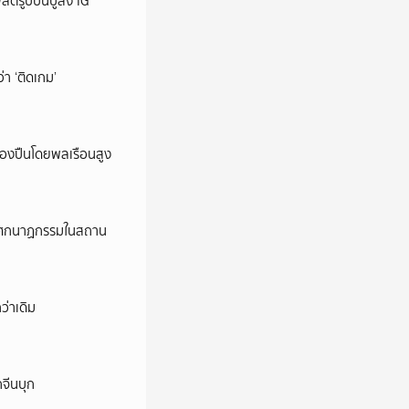
ต์รูปปืนปู่ลง IG
ว่า ‘ติดเกม’
ครองปืนโดยพลเรือนสูง
ี’ โศกนาฏกรรมในสถาน
ว่าเดิม
กจีนบุก