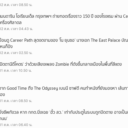
02 ส.ค. เวลา 08.50 น.
แมนดาริน โอเรียนเต็ล กรุงเทพฯ ถ่ายทอดเรื่องราว 150 ปี ของโรงแรม ผ่าน 
เครื่องศิลาดล
02 ส.ค. เวลา 04.43 น.
ย้อนดู Career Path สุดงดงามของ ‘โน ยุนซอ’ นางเอก The East Palace บัณฑิ
ไหนก็ปัง
02 ส.ค. เวลา 02.50 น.
‘ปัตตานีดีโคตร’ ว่าด้วยเสียงเพลง Zombie ที่ดังขึ้นกลางเมืองในพื้นที่สีแดง
01 ส.ค. เวลา 10.50 น.
จาก Good Time ถึง The Odyssey เบนนี ซาฟดี คนทำหนังที่ยังมองหา เส้นทาง
เอง
01 ส.ค. เวลา 08.50 น.
ยิ่งชีพกังวล หาก กกต.นิ่งเฉย ‘ฮั้ว สว.’ เท่ากับประตูในระบบถูกปิดตาย อาจเป็
ถนน’
01 ส.ค. เวลา 06.40 น.