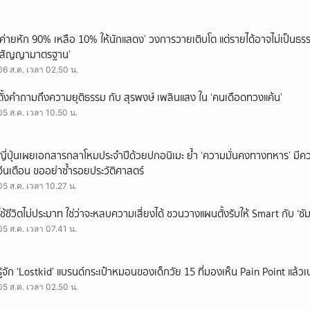
‘ค่ายหัก 90% เหลือ 10% ให้นักแสดง’ วงการวายเติบโต แต่รายได้อาจไม่เป็นธรร
‘สัญญามาตรฐาน’
06 ส.ค. เวลา 02.50 น.
ตั้งคำถามถึงความยุติธรรม กับ สุรพงษ์ เพลินแสง ใน ‘คนเดือดทวงแค้น’
05 ส.ค. เวลา 10.50 น.
ญี่ปุ่นเผยเอกสารกลาโหมประจำปีด้วยปกอนิเมะ ย้ำ ‘ความมั่นคงทางทหาร’ มีค
จีนเตือน ขออย่าซ้ำรอยประวัติศาสตร์
05 ส.ค. เวลา 10.27 น.
ใช้ชีวิตไม่ประมาท ใช่ว่าจะหลบความเสี่ยงได้ ชวนวางแผนตั้งรับให้ Smart กับ ‘ซัม
05 ส.ค. เวลา 07.41 น.
รู้จัก ‘Lostkid’ แบรนด์กระเป๋าหมอนของเด็กวัย 15 ที่มองเห็น Pain Point แล้วเป
05 ส.ค. เวลา 02.50 น.