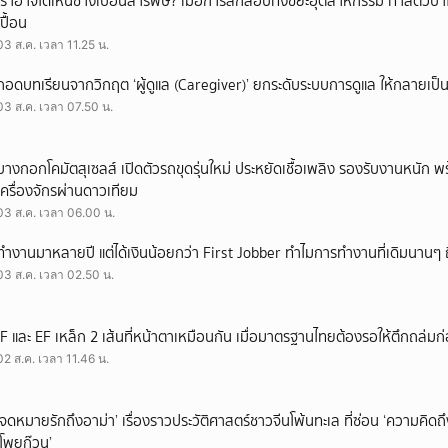
เราอาจได้เห็นช้างเปื้อนสารพิษ? เมื่อการลักลอบทิ้งขยะอุตสาหกรรม ทำสัตว์ป่า
เปื้อน
03 ส.ค. เวลา 11.25 น.
ถอดบทเรียนจากวิกฤต ‘ผู้ดูแล (Caregiver)’ ยกระดับระบบการดูแล ให้กลายเป็น 
03 ส.ค. เวลา 07.50 น.
บางกอกโคมัตสุเซลส์ เปิดตัวรถขุดรุ่นใหม่ ประหยัดเชื้อเพลิง รองรับงานหนัก 
เครื่องจักรผ่านดาวเทียม
03 ส.ค. เวลา 06.00 น.
ทำงานมาหลายปี แต่ได้เงินน้อยกว่า First Jobber ทำไมการทำงานที่เดิมนานๆ ถ
03 ส.ค. เวลา 02.50 น.
IF และ EF เหล็ก 2 เส้นที่หน้าตาเหมือนกัน เมื่อมาตรฐานไทยต้องรอให้ตึกถล่มก
02 ส.ค. เวลา 11.46 น.
‘จดหมายรักถึงอาม่า’ เรื่องราวประวัติศาสตร์ชาวจีนโพ้นทะเล ที่ซ่อน ‘ความคิด
‘โพยก๊วน’