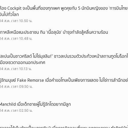
ห้อง Cockpit จะเป็นพื้นที่ของทุกเพศ พูดคุยกับ 5 นักบินหญิงของ ‘การบินไทย
บินไปทั่วโลก
04 ส.ค. เวลา 10.50 น.
เกาหลีเหนือแนะประชาชน กิน ‘เนื้อสุนัข’ บำรุงกำลังสู้คลื่นความร้อน
04 ส.ค. เวลา 10.48 น.
“สเปนเป็นชาวคริสต์ ไม่ใช่มุสลิม!” ชาวสเปนรวมตัวประท้วงหน้าสถานทูตโมร็อกโ
เมืองเซวตาออกนอกประเทศ
04 ส.ค. เวลา 10.13 น.
รู้จักมนุษย์ Fake Remorse เมื่อคำขอโทษเป็นเพียงการแสดง ไม่ใช่การสำนึกอย่
04 ส.ค. เวลา 09.50 น.
Manchild เมื่อเด็กชายผู้ไม่รู้จักโตอยากมีลูก
04 ส.ค. เวลา 02.50 น.