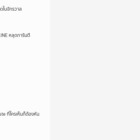
ุดในจักรวาล
LINE หลุดการันตี
e ที่ใครเห็นก็ต้องหัน