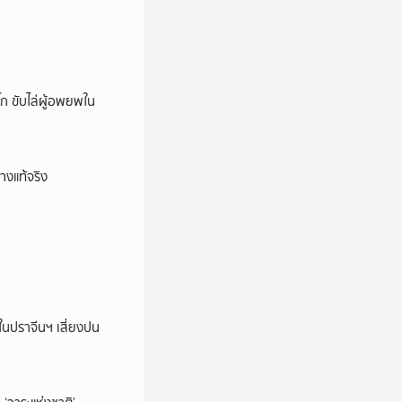
ก ขับไล่ผู้อพยพใน
างแท้จริง
ในปราจีนฯ เสี่ยงปน