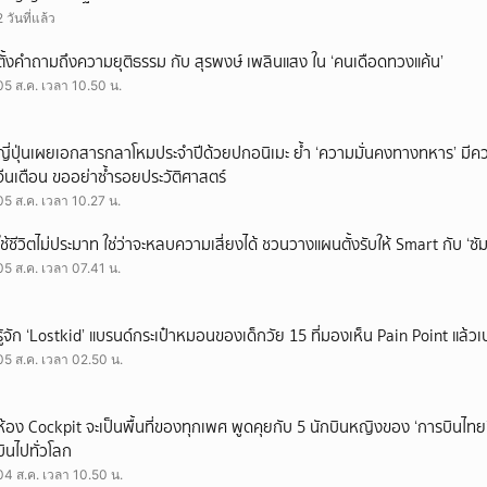
2 วันที่แล้ว
ตั้งคำถามถึงความยุติธรรม กับ สุรพงษ์ เพลินแสง ใน ‘คนเดือดทวงแค้น’
05 ส.ค. เวลา 10.50 น.
ญี่ปุ่นเผยเอกสารกลาโหมประจำปีด้วยปกอนิเมะ ย้ำ ‘ความมั่นคงทางทหาร’ มีค
จีนเตือน ขออย่าซ้ำรอยประวัติศาสตร์
05 ส.ค. เวลา 10.27 น.
ใช้ชีวิตไม่ประมาท ใช่ว่าจะหลบความเสี่ยงได้ ชวนวางแผนตั้งรับให้ Smart กับ ‘ซัม
05 ส.ค. เวลา 07.41 น.
รู้จัก ‘Lostkid’ แบรนด์กระเป๋าหมอนของเด็กวัย 15 ที่มองเห็น Pain Point แล้วเป
05 ส.ค. เวลา 02.50 น.
ห้อง Cockpit จะเป็นพื้นที่ของทุกเพศ พูดคุยกับ 5 นักบินหญิงของ ‘การบินไทย
บินไปทั่วโลก
04 ส.ค. เวลา 10.50 น.