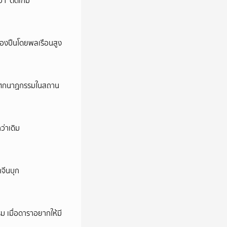
ว่า ‘ติดเกม’
ครองปืนโดยพลเรือนสูง
ี’ โศกนาฏกรรมในสถาน
ว่าเดิม
กจีนบุก
ม เมื่อดาราอยากให้มี