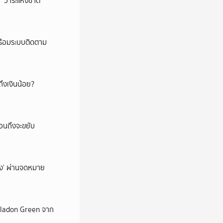
‘วาระแห่งชาติ’
พร้อมระบบติดตาม
ึงเงินน้อย?
่อนถึงจะขยับ
ถึง’ ผ่านจดหมาย
Celadon Green จาก