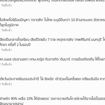
สอบสวนครูแนะแนวเบื้องต้น ‘ผู้ก่อเหตุ’ เป็นเด็กเรียบร้อย เรียนดี มีเพื่อน แต่เชื่อ
1 วันที่แล้ว
สื่อสิงคโปร์ย้อนปัญหา ‘กราดยิง’ ในไทย ระบุมีปืนกว่า 10 ล้านกระบอก อัตรา
ที่สุดในภูมิภาค
1 วันที่แล้ว
เสียงปืนกลางโรงเรียน เสียชีวิตแล้ว 7 ราย เหตุกราดยิง ‘เทพศิรินทร์ นนทบุร
ศึกษา ครั้งที่ 2 ในรอบปี
1 วันที่แล้ว
สก.เนอส ประธานสภา กทม.หญิง กับภารกิจ ‘ดันบาร์’ การเมืองท้องถิ่น ให้ไกลก
2 วันที่แล้ว
ไต้หวันประกาศซ้อมรบประจำปี ‘ไล่ ชิงเต๋อ’ เข้าร่วมเป็นครั้งแรก เตรียมรับมือ หา
2 วันที่แล้ว
‘ค่ายหัก 90% เหลือ 10% ให้นักแสดง’ วงการวายเติบโต แต่รายได้อาจไม่เป็นธรร
‘สัญญามาตรฐาน’