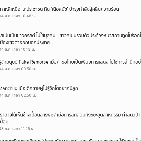
เกาหลีเหนือแนะประชาชน กิน ‘เนื้อสุนัข’ บำรุงกำลังสู้คลื่นความร้อน
04 ส.ค. เวลา 10.48 น.
“สเปนเป็นชาวคริสต์ ไม่ใช่มุสลิม!” ชาวสเปนรวมตัวประท้วงหน้าสถานทูตโมร็อกโ
เมืองเซวตาออกนอกประเทศ
04 ส.ค. เวลา 10.13 น.
รู้จักมนุษย์ Fake Remorse เมื่อคำขอโทษเป็นเพียงการแสดง ไม่ใช่การสำนึกอย่
04 ส.ค. เวลา 09.50 น.
Manchild เมื่อเด็กชายผู้ไม่รู้จักโตอยากมีลูก
04 ส.ค. เวลา 02.50 น.
เราอาจได้เห็นช้างเปื้อนสารพิษ? เมื่อการลักลอบทิ้งขยะอุตสาหกรรม ทำสัตว์ป่า
เปื้อน
03 ส.ค. เวลา 11.25 น.