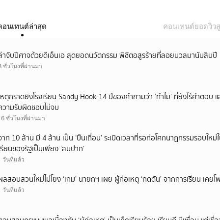
คอนเทนต์ล่าสุด
คอนเทนต์ยอดวิวสู
ล่าจับปีศาจด้วยดีเอ็นเอ สุดยอดนวัตกรรม พิชิตอสูรร้ายที่ลอยนวลมานับสิบปี
8 ชั่วโมงที่ผ่านมา
เหตุกราดยิงโรงเรียน Sandy Hook 14 ปีของคำถามว่า ‘ทำไม’ ที่ยังไร้คำตอบ 
ความรับผิดชอบไม่จบ
16 ชั่วโมงที่ผ่านมา
จาก 10 ล้าน มี 4 ล้าน เป็น ‘ปืนเถื่อน’ ระเบิดเวลาที่รอก่อโศกนาฏกรรมรอบใ
เรียนของรัฐเป็นเพียง ‘ลมปาก’
1 วันที่แล้ว
ผลสอบสวนใหม่ไม่โยง ‘เกม’ นายกฯ เผย ผู้ก่อเหตุ ‘กดดัน’ จากการเรียน เคยโพส
1 วันที่แล้ว