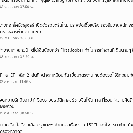
ถอดบทเรียนจากวิกฤต ‘ผู้ดูแล (Caregiver)’ ยกระดับระบบการดูแล ให้กลายเป็น 
03 ส.ค. เวลา 07.50 น.
บางกอกโคมัตสุเซลส์ เปิดตัวรถขุดรุ่นใหม่ ประหยัดเชื้อเพลิง รองรับงานหนัก 
เครื่องจักรผ่านดาวเทียม
03 ส.ค. เวลา 06.00 น.
ทำงานมาหลายปี แต่ได้เงินน้อยกว่า First Jobber ทำไมการทำงานที่เดิมนานๆ ถ
03 ส.ค. เวลา 02.50 น.
IF และ EF เหล็ก 2 เส้นที่หน้าตาเหมือนกัน เมื่อมาตรฐานไทยต้องรอให้ตึกถล่มก
02 ส.ค. เวลา 11.46 น.
‘จดหมายรักถึงอาม่า’ เรื่องราวประวัติศาสตร์ชาวจีนโพ้นทะเล ที่ซ่อน ‘ความคิด
‘โพยก๊วน’
02 ส.ค. เวลา 08.50 น.
แมนดาริน โอเรียนเต็ล กรุงเทพฯ ถ่ายทอดเรื่องราว 150 ปี ของโรงแรม ผ่าน 
เครื่องศิลาดล