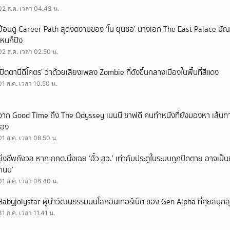
02 ส.ค. เวลา 04.43 น.
ย้อนดู Career Path สุดงดงามของ ‘โน ยุนซอ’ นางเอก The East Palace บัณฑิ
ไหนก็ปัง
02 ส.ค. เวลา 02.50 น.
‘ปัตตานีดีโคตร’ ว่าด้วยเสียงเพลง Zombie ที่ดังขึ้นกลางเมืองในพื้นที่สีแดง
01 ส.ค. เวลา 10.50 น.
จาก Good Time ถึง The Odyssey เบนนี ซาฟดี คนทำหนังที่ยังมองหา เส้นทาง
เอง
01 ส.ค. เวลา 08.50 น.
ยิ่งชีพกังวล หาก กกต.นิ่งเฉย ‘ฮั้ว สว.’ เท่ากับประตูในระบบถูกปิดตาย อาจเป็
ถนน’
01 ส.ค. เวลา 06.40 น.
Babyjolystar ผู้นำวัฒนธรรมบนโลกอินเทอร์เน็ต ของ Gen Alpha ที่คุยสนุกส
31 ก.ค. เวลา 11.41 น.