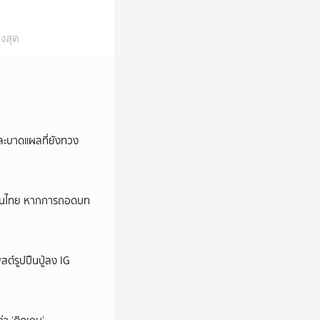
งสุด
และบาดแผลที่ยังทวง
หม่ในไทย หากการถอดบท
ต์รูปปืนปู่ลง IG