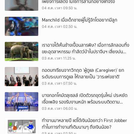
เพียงการแสดง ไม่ใช่การสำนึกอย่างแท้จริง
04 ส.ค. เวลา 09.50 น.
Manchild เมื่อเด็กชายผู้ไม่รู้จักโตอยากมีลูก
04 ส.ค. เวลา 02.50 น.
เราอาจได้เห็นช้างเปื้อนสารพิษ? เมื่อการลักลอบทิ้ง
ขยะอุตสาหกรรม ทำสัตว์ป่าในปราจีนฯ เสี่ยงปน
เปื้อน
03 ส.ค. เวลา 11.25 น.
ถอดบทเรียนจากวิกฤต ‘ผู้ดูแล (Caregiver)’ ยก
ระดับระบบการดูแล ให้กลายเป็น ‘วาระแห่งชาติ’
03 ส.ค. เวลา 07.50 น.
บางกอกโคมัตสุเซลส์ เปิดตัวรถขุดรุ่นใหม่ ประหยัด
เชื้อเพลิง รองรับงานหนัก พร้อมระบบติดตาม
เครื่องจักรผ่านดาวเทียม
03 ส.ค. เวลา 06.00 น.
ทำงานมาหลายปี แต่ได้เงินน้อยกว่า First Jobber
ทำไมการทำงานที่เดิมนานๆ ถึงเงินน้อย?
03 ส.ค. เวลา 02.50 น.