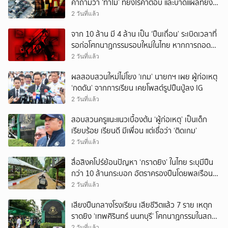
คำถามว่า ‘ทำไม’ ที่ยังไร้คำตอบ และบาดแผลที่ยัง
ทวงความรับผิดชอบไม่จบ
2 วันที่แล้ว
จาก 10 ล้าน มี 4 ล้าน เป็น ‘ปืนเถื่อน’ ระเบิดเวลาที่
รอก่อโศกนาฏกรรมรอบใหม่ในไทย หากการถอดบท
เรียนของรัฐเป็นเพียง ‘ลมปาก’
2 วันที่แล้ว
ผลสอบสวนใหม่ไม่โยง ‘เกม’ นายกฯ เผย ผู้ก่อเหตุ
‘กดดัน’ จากการเรียน เคยโพสต์รูปปืนปู่ลง IG
2 วันที่แล้ว
สอบสวนครูแนะแนวเบื้องต้น ‘ผู้ก่อเหตุ’ เป็นเด็ก
เรียบร้อย เรียนดี มีเพื่อน แต่เชื่อว่า ‘ติดเกม’
2 วันที่แล้ว
สื่อสิงคโปร์ย้อนปัญหา ‘กราดยิง’ ในไทย ระบุมีปืน
กว่า 10 ล้านกระบอก อัตราครองปืนโดยพลเรือน
สูงที่สุดในภูมิภาค
2 วันที่แล้ว
เสียงปืนกลางโรงเรียน เสียชีวิตแล้ว 7 ราย เหตุก
ราดยิง ‘เทพศิรินทร์ นนทบุรี’ โศกนาฏกรรมในสถาน
ศึกษา ครั้งที่ 2 ในรอบปี
2 วันที่แล้ว