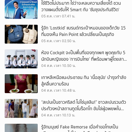
ใช้ชีวิตไม่ประมาท ใช่ว่าจะหลบความเสี่ยงได้ ชวน
วางแผนตั้งรับให้ Smart กับ ‘ซัมซุงประกันชีวิต’
05 ส.ค. เวลา 07.41 น.
รู้จัก ‘Lostkid’ แบรนด์กระเป๋าหมอนของเด็กวัย 15
ที่มองเห็น Pain Point แล้วเปลี่ยนเป็นธุรกิจ
05 ส.ค. เวลา 02.50 น.
ห้อง Cockpit จะเป็นพื้นที่ของทุกเพศ พูดคุยกับ 5
นักบินหญิงของ ‘การบินไทย’ ที่พร้อมพาผู้โดยสาร
บินไปทั่วโลก
04 ส.ค. เวลา 10.50 น.
เกาหลีเหนือแนะประชาชน กิน ‘เนื้อสุนัข’ บำรุงกำลัง
สู้คลื่นความร้อน
04 ส.ค. เวลา 10.48 น.
“สเปนเป็นชาวคริสต์ ไม่ใช่มุสลิม!” ชาวสเปนรวมตัว
ประท้วงหน้าสถานทูตโมร็อกโก ขับไล่ผู้อพยพใน
เมืองเซวตาออกนอกประเทศ
04 ส.ค. เวลา 10.13 น.
รู้จักมนุษย์ Fake Remorse เมื่อคำขอโทษเป็น