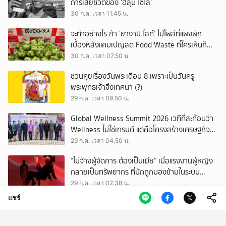
การเสียชีวิตของ ‘ฮลุน โซโล่’
30 ก.ค. เวลา 11.45 น.
จะทำอย่างไร ถ้า ‘ยางามิ ไลท์’ ไปโผล่ที่แผงผัก
เบื้องหลังแคมเปญลด Food Waste ที่ใครเห็นก็
ต้องหันมอง
30 ก.ค. เวลา 07.50 น.
ชวนคุยเรื่องวันพระเดือน 8 เพราะเป็นวันครู
พระพุทธเจ้าจึงเทศนา (?)
29 ก.ค. เวลา 09.50 น.
Global Wellness Summit 2026 เวทีที่สะท้อนว่า
Wellness ไม่ใช่เทรนด์ แต่คือโครงสร้างเศรษฐกิจ
ใหม่ของโลก
29 ก.ค. เวลา 04.50 น.
“ไม่จ้างผู้จัดการ ต้องเป็นเมีย” เมื่อแรงงานผู้หญิง
กลายเป็นทรัพยากร ที่มักถูกมองข้ามในระบบ
เศรษฐกิจแรงงาน
29 ก.ค. เวลา 02.38 น.
แชร์
เสียงดนตรีที่กลับมาของวาเลนไทน์บอย บทพิสูจน์
ความรักเหนือกาลเวลา ใน JAEHYUN FAN-CON
TOUR
28 ก.ค. เวลา 11.55 น.