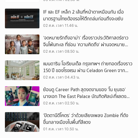
IF และ EF เหล็ก 2 เส้นที่หน้าตาเหมือนกัน เมื่อ
มาตรฐานไทยต้องรอให้ตึกถล่มก่อนถึงจะขยับ
02 ส.ค. เวลา 11.46 น.
‘จดหมายรักถึงอาม่า’ เรื่องราวประวัติศาสตร์ชาว
จีนโพ้นทะเล ที่ซ่อน ‘ความคิดถึง’ ผ่านจดหมาย
‘โพยก๊วน’
02 ส.ค. เวลา 08.50 น.
แมนดาริน โอเรียนเต็ล กรุงเทพฯ ถ่ายทอดเรื่องราว
150 ปี ของโรงแรม ผ่าน Celadon Green จาก
เครื่องศิลาดล
02 ส.ค. เวลา 04.43 น.
ย้อนดู Career Path สุดงดงามของ ‘โน ยุนซอ’
นางเอก The East Palace บัณฑิตศิลปะที่แสดง
เรื่องไหนก็ปัง
02 ส.ค. เวลา 02.50 น.
‘ปัตตานีดีโคตร’ ว่าด้วยเสียงเพลง Zombie ที่ดัง
ขึ้นกลางเมืองในพื้นที่สีแดง
01 ส.ค. เวลา 10.50 น.