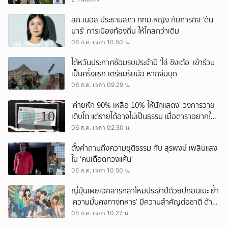
สก.เนอส ประธานสภา กทม.หญิง กับภารกิจ ‘ดัน
บาร์’ การเมืองท้องถิ่น ให้ไกลกว่าเดิม
06 ส.ค. เวลา 10.50 น.
ไต้หวันประกาศซ้อมรบประจำปี ‘ไล่ ชิงเต๋อ’ เข้าร่วม
เป็นครั้งแรก เตรียมรับมือ หากจีนบุก
06 ส.ค. เวลา 09.29 น.
‘ค่ายหัก 90% เหลือ 10% ให้นักแสดง’ วงการวาย
เติบโต แต่รายได้อาจไม่เป็นธรรม เมื่อดาราอยากให้มี
‘สัญญามาตรฐาน’
06 ส.ค. เวลา 02.50 น.
ตั้งคำถามถึงความยุติธรรม กับ สุรพงษ์ เพลินแสง
ใน ‘คนเดือดทวงแค้น’
05 ส.ค. เวลา 10.50 น.
ญี่ปุ่นเผยเอกสารกลาโหมประจำปีด้วยปกอนิเมะ ย้ำ
‘ความมั่นคงทางทหาร’ มีความสำคัญต่อชาติ ด้าน
จีนเตือน ขออย่าซ้ำรอยประวัติศาสตร์
05 ส.ค. เวลา 10.27 น.