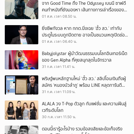
จาก Good Time ถึง The Odyssey เบนนี ซาฟดี
คนทำหนังที่ยังมองหา เส้นทางการเล่าเรื่องของตัว
เอง
01 ส.ค. เวลา 08.50 น.
ยิ่งชีพกังวล หาก กกต.นิ่งเฉย ‘ฮั้ว สว.’ เท่ากับ
ประตูในระบบถูกปิดตาย อาจเป็นชนวนเหตุเปิดช่อง
‘ลงถนน’
01 ส.ค. เวลา 06.40 น.
Babyjolystar ผู้นำวัฒนธรรมบนโลกอินเทอร์เน็ต
ของ Gen Alpha ที่คุยสนุกสุดในจักรวาล
31 ก.ค. เวลา 11.41 น.
พริษฐ์พบหลักฐานใหม่ ‘ฮั้ว สว.’ สลิปโอนเงินถึงผู้
สมัคร ‘หนองบัวลำภู’ พร้อม LINE หลุดการันตี
ตำแหน่ง
31 ก.ค. เวลา 11.09 น.
ALALA วง T-Pop ตัวลูก กับแฟชั่น และความฝันสู่
เวทีระดับโลก
30 ก.ค. เวลา 11.50 น.
ตอนนี้เรารู้อะไรบ้าง รวมข้อสงสัยและข้อเท็จจริง