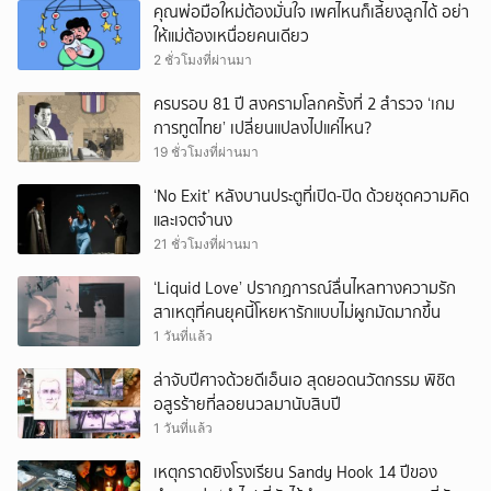
คุณพ่อมือใหม่ต้องมั่นใจ เพศไหนก็เลี้ยงลูกได้ อย่า
ให้แม่ต้องเหนื่อยคนเดียว
2 ชั่วโมงที่ผ่านมา
ครบรอบ 81 ปี สงครามโลกครั้งที่ 2 สำรวจ ‘เกม
การทูตไทย’ เปลี่ยนแปลงไปแค่ไหน?
19 ชั่วโมงที่ผ่านมา
‘No Exit’ หลังบานประตูที่เปิด-ปิด ด้วยชุดความคิด
และเจตจำนง
21 ชั่วโมงที่ผ่านมา
‘Liquid Love’ ปรากฏการณ์ลื่นไหลทางความรัก
สาเหตุที่คนยุคนี้โหยหารักแบบไม่ผูกมัดมากขึ้น
1 วันที่แล้ว
ล่าจับปีศาจด้วยดีเอ็นเอ สุดยอดนวัตกรรม พิชิต
อสูรร้ายที่ลอยนวลมานับสิบปี
1 วันที่แล้ว
เหตุกราดยิงโรงเรียน Sandy Hook 14 ปีของ